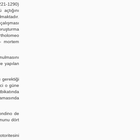
1221-1290)
 açtığını
lmaktadır.
çalışması
soruşturma
artholomeo
 - mortem
nulmasını
le yapılan
 gerektiği
nci o güne
tbikatında
nlamasında
Mondino de
onunu dört
toritesini