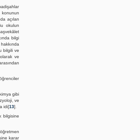
padişahlar
in konunun
nda açılan
Bu okulun
Başvekâlet
ında bilgi
p hakkında
bilgili ve
 olarak ve
 arasından
öğrenciler
kimya gibi
yoloji, ve
 idi[
13
].
 bilgisine
r öğretmen
ine karar