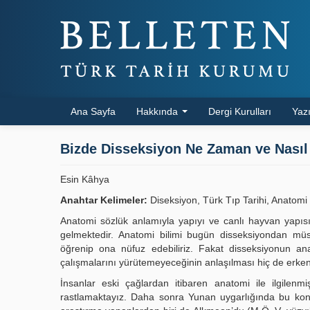
Ana Sayfa
Hakkında
Dergi Kurulları
Yazı
Bizde Disseksiyon Ne Zaman ve Nasıl
Esin Kâhya
Anahtar Kelimeler:
Diseksiyon, Türk Tıp Tarihi, Anatomi T
Anatomi sözlük anlamıyla yapıyı ve canlı hayvan yapısın
gelmektedir. Anatomi bilimi bugün disseksiyondan mü
öğrenip ona nüfuz edebiliriz. Fakat disseksiyonun ana
çalışmalarını yürütemeyeceğinin anlaşılması hiç de erken
İnsanlar eski çağlardan itibaren anatomi ile ilgilenm
rastlamaktayız. Daha sonra Yunan uygarlığında bu konu