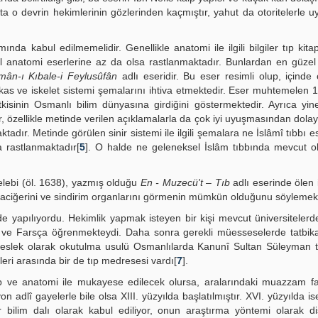
a o devrin hekimlerinin gözlerinden kaçmıştır, yahut da otoritelerle 
nda kabul edilmemelidir. Genellikle anatomi ile ilgili bilgiler tıp kitapl
il anatomi eserlerine az da olsa rastlanmaktadır. Bunlardan en güzel
mân-ı Kıbale-i Feylusûfân
adlı eseridir. Bu eser resimli olup, içinde
ve kas ve iskelet sistemi şemalarını ihtiva etmektedir. Eser muhtemelen
etkisinin Osmanlı bilim dünyasına girdiğini göstermektedir. Ayrıca yi
r, özellikle metinde verilen açıklamalarla da çok iyi uyuşmasından dolayı
dır. Metinde görülen sinir sistemi ile ilgili şemalara ne İslâmî tıbbı e
a rastlanmaktadır[
5
]. O halde ne geleneksel İslâm tıbbında mevcut o
elebi (öl. 1638), yazmış olduğu
En - Muzecü't – Tıb
adlı eserinde ölen 
araciğerini ve sindirim organlarını görmenin mümkün olduğunu söylemekt
yapılıyordu. Hekimlik yapmak isteyen bir kişi mevcut üniversitelerd
 ve Farsça öğrenmekteydi. Daha sonra gerekli müesseselerde tatbik
r meslek olarak okutulma usulü Osmanlılarda Kanunî Sultan Süleyman 
eri arasında bir de tıp medresesi vardı[
7
].
tıp ve anatomi ile mukayese edilecek olursa, aralarındaki muazzam f
on adlî gayelerle bile olsa XIII. yüzyılda başlatılmıştır. XVI. yüzyılda i
r bilim dalı olarak kabul ediliyor, onun araştırma yöntemi olarak d