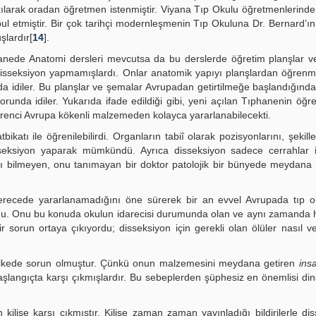
zılarak oradan öğretmen istenmiştir. Viyana Tıp Okulu öğretmenlerinde
bul etmiştir. Bir çok tarihçi modernleşmenin Tıp Okuluna Dr. Bernard’ın
şlardır[
14
].
nede Anatomi dersleri mevcutsa da bu derslerde öğretim planşlar v
disseksiyon yapmamışlardı. Onlar anatomik yapıyı planşlardan öğrenmi
a idiler. Bu planşlar ve şemalar Avrupadan getirtilmeğe başlandığında
runda idiler. Yukarıda ifade edildiği gibi, yeni açılan Tıphanenin öğret
enci Avrupa kökenli malzemeden kolayca yararlanabilecekti.
ikatı ile öğrenilebilirdi. Organların tabiî olarak pozisyonlarını, şekill
isseksiyon yaparak mümkündü. Ayrıca disseksiyon sadece cerrahlar i
pıyı bilmeyen, onu tanımayan bir doktor patolojik bir bünyede meydana
derecede yararlanamadığını öne sürerek bir an evvel Avrupada tıp o
yordu. Onu bu konuda okulun idarecisi durumunda olan ve aynı zamanda
 sorun ortaya çıkıyordu; disseksiyon için gerekli olan ölüler nasıl 
r ülkede sorun olmuştur. Çünkü onun malzemesini meydana getiren
ins
 başlangıçta karşı çıkmışlardır. Bu sebeplerden şüphesiz en önemlisi di
 kilise karşı çıkmıştır. Kilise zaman zaman yayınladığı bildirilerle di