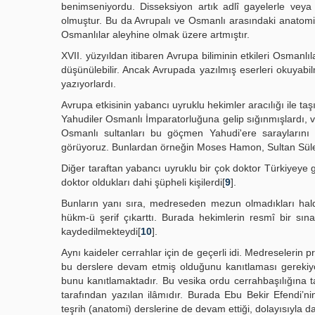
benimseniyordu. Disseksiyon artık adlî gayelerle veya
olmuştur. Bu da Avrupalı ve Osmanlı arasındaki anatomi b
Osmanlılar aleyhine olmak üzere artmıştır.
XVII. yüzyıldan itibaren Avrupa biliminin etkileri Osmanl
düşünülebilir. Ancak Avrupada yazılmış eserleri okuyabi
yazıyorlardı.
Avrupa etkisinin yabancı uyruklu hekimler aracılığı ile ta
Yahudiler Osmanlı İmparatorluğuna gelip sığınmışlardı, ve 
Osmanlı sultanları bu göçmen Yahudi'ere saraylarını aç
görüyoruz. Bunlardan örneğin Moses Hamon, Sultan Süle
Diğer taraftan yabancı uyruklu bir çok doktor Türkiyeye ge
doktor oldukları dahi şüpheli kişilerdi[
9
].
Bunların yanı sıra, medreseden mezun olmadıkları halde
hükm-ü şerif çıkarttı. Burada hekimlerin resmî bir sı
kaydedilmekteydi[
10
].
Aynı kaideler cerrahlar için de geçerli idi. Medreselerin 
bu derslere devam etmiş olduğunu kanıtlaması gerekiyor
bunu kanıtlamaktadır. Bu vesika ordu cerrahbaşılığına 
tarafından yazılan ilâmıdır. Burada Ebu Bekir Efendi’ni
teşrih (anatomi) derslerine de devam ettiği, dolayısıyla d