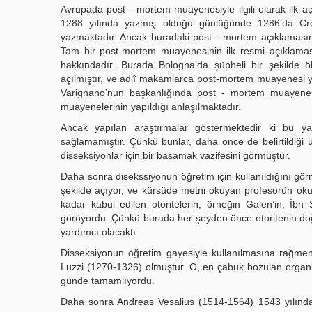
Avrupada post - mortem muayenesiyle ilgili olarak ilk aç
1288 yılında yazmış olduğu günlüğünde 1286’da Crem
yazmaktadır. Ancak buradaki post - mortem açıklamasınd
Tam bir post-mortem muayenesinin ilk resmi açıklaması
hakkındadır. Burada Bologna’da şüpheli bir şekilde öl
açılmıştır, ve adlî makamlarca post-mortem muayenesi ya
Varignano’nun başkanlığında post - mortem muayenesi
muayenelerinin yapıldığı anlaşılmaktadır.
Ancak yapılan araştırmalar göstermektedir ki bu yap
sağlamamıştır. Çünkü bunlar, daha önce de belirtildiği 
disseksiyonlar için bir basamak vazifesini görmüştür.
Daha sonra disekssiyonun öğretim için kullanıldığını gö
şekilde açıyor, ve kürsüde metni okuyan profesörün oku
kadar kabul edilen otoritelerin, örneğin Galen’in, İbn 
görüyordu. Çünkü burada her şeyden önce otoritenin doğru
yardımcı olacaktı.
Disseksiyonun öğretim gayesiyle kullanılmasına rağmen,
Luzzi (1270-1326) olmuştur. O, en çabuk bozulan organ
günde tamamlıyordu.
Daha sonra Andreas Vesalius (1514-1564) 1543 yılınd