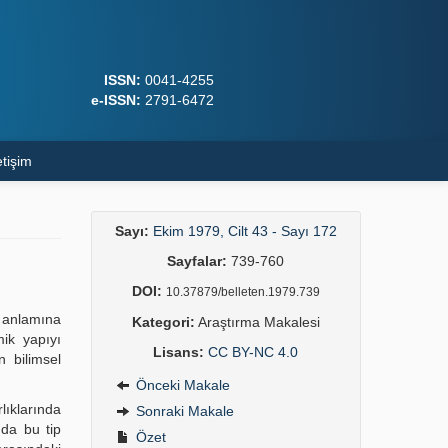
ISSN:
0041-4255
e-ISSN:
2791-6472
etişim
Sayı:
Ekim 1979, Cilt 43 - Sayı 172
Sayfalar:
739-760
DOI:
10.37879/belleten.1979.739
ı anlamına
Kategori:
Araştırma Makalesi
ik yapıyı
Lisans:
CC BY-NC 4.0
n bilimsel
Önceki Makale
lıklarında
Sonraki Makale
nda bu tip
Özet