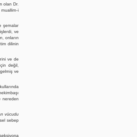
n olan Dr.
 muallim-i
e şemalar
şlerdi, ve
n, onların
im dilinin
erini ve de
çin değil,
 gelmiş ve
kullarında
 hekimbaşı
ve nereden
an vücudu
nsel sebep
sseksiyona