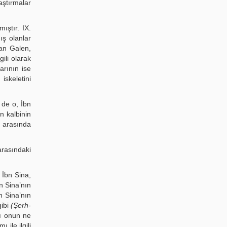
aştırmalar
ıştır. IX.
ış olanlar
rdan Galen,
ili olarak
arının ise
iskeletini
 de o, İbn
n kalbinin
m arasında
arasındaki
 İbn Sina,
bn Sina’nın
bn Sina’nın
gibi
(Şerh-
sı onun ne
 ile ilgili