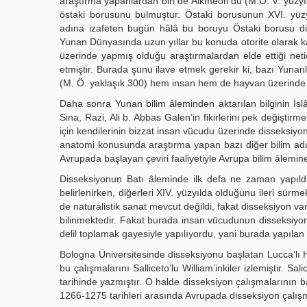
araştırma yapanlardan biri de Alkmeon’du (M.Ö. V. yüzyıl)
östaki borusunu bulmuştur. Östaki borusunun XVI. yü
adına izafeten bugün hâlâ bu boruyu Östaki borusu diy
Yunan Dünyasında uzun yıllar bu konuda otorite olarak k
üzerinde yapmış olduğu araştırmalardan elde ettiği neti
etmiştir. Burada şunu ilave etmek gerekir ki, bazı Yunan
(M. Ö. yaklaşık 300) hem insan hem de hayvan üzerinde 
Daha sonra Yunan bilim âleminden aktarılan bilginin İslâ
Sina, Razi, Ali b. Abbas Galen’in fikirlerini pek değiştir
için kendilerinin bizzat insan vücudu üzerinde disseksiyo
anatomi konusunda araştırma yapan bazı diğer bilim adamla
Avrupada başlayan çeviri faaliyetiyle Avrupa bilim âlemin
Disseksiyonun Batı âleminde ilk defa ne zaman yapıldığı
belirlenirken, diğerleri XIV. yüzyılda olduğunu ileri sürmek
de naturalistik sanat mevcut değildi, fakat disseksiyon va
bilinmektedir. Fakat burada insan vücudunun disseksiyon
delil toplamak gayesiyle yapılıyordu, yani burada yapıla
Bologna Üniversitesinde disseksiyonu başlatan Lucca’l
bu çalışmalarını Salliceto’lu William’inkiler izlemiştir. Sal
tarihinde yazmıştır. O halde disseksiyon çalışmalarının baş
1266-1275 tarihleri arasında Avrupada disseksiyon çalışmal