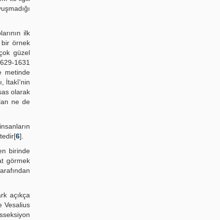
uyuşmadığı
arının ilk
 bir örnek
 çok güzel
 1629-1631
ne metinde
, İtakî’nin
sas olarak
lan ne de
insanların
edir[
6
].
en birinde
at görmek
tarafından
ark açıkça
se Vesalius
isseksiyon