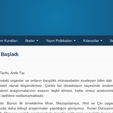
m Kuralları
İlkeler
Yayın Politikaları
Kılavuzlar
İl
 Başladı
arihi, Antik Tıp
daki organlar ve onların karşılıklı münasebetini inceleyen bilim dal
stakil olarak düşünülemez. Çünkü biz disseksiyon sayesinde anatom
tomi araştırmalarının esasını teşkil etmesi, hatta onsuz anatomini
 tarihlere rastlamamaktadır.
iştir. Bunun ilk örneklerine Mısır, Mezopotamya, Hint ve Çin uygar
da daha bilinçli araştırmalar yapıldığını görüyoruz. Yunan Dünyası