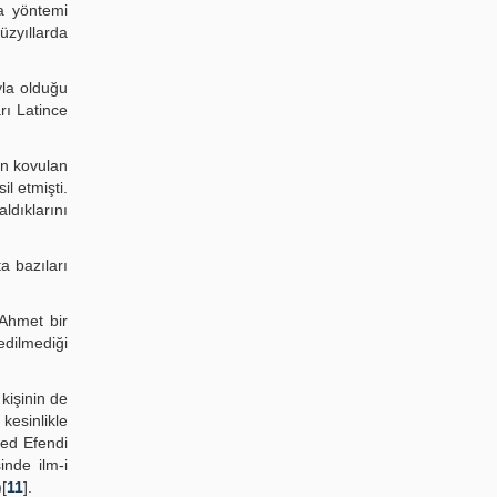
ma yöntemi
üzyıllarda
yla olduğu
rı Latince
an kovulan
l etmişti.
ldıklarını
a bazıları
 Ahmet bir
dilmediği
kişinin de
kesinlikle
med Efendi
inde ilm-i
[
11
].