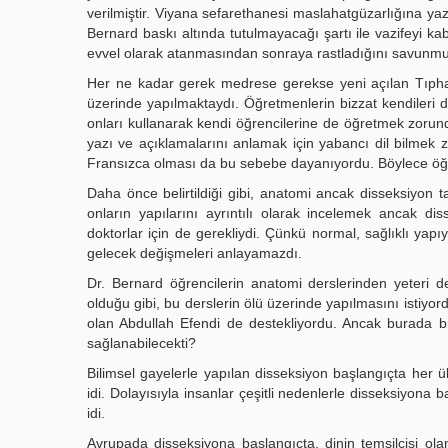
verilmiştir. Viyana sefarethanesi maslahatgüzarlığına ya
Bernard baskı altında tutulmayacağı şartı ile vazifeyi ka
evvel olarak atanmasından sonraya rastladığını savunmu
Her ne kadar gerek medrese gerekse yeni açılan Tıpha
üzerinde yapılmaktaydı. Öğretmenlerin bizzat kendileri 
onları kullanarak kendi öğrencilerine de öğretmek zorund
yazı ve açıklamalarını anlamak için yabancı dil bilmek zo
Fransızca olması da bu sebebe dayanıyordu. Böylece öğr
Daha önce belirtildiği gibi, anatomi ancak disseksiyon tatb
onların yapılarını ayrıntılı olarak incelemek ancak d
doktorlar için de gerekliydi. Çünkü normal, sağlıklı ya
gelecek değişmeleri anlayamazdı.
Dr. Bernard öğrencilerin anatomi derslerinden yeteri 
olduğu gibi, bu derslerin ölü üzerinde yapılmasını isti
olan Abdullah Efendi de destekliyordu. Ancak burada bir
sağlanabilecekti?
Bilimsel gayelerle yapılan disseksiyon başlangıçta he
idi. Dolayısıyla insanlar çeşitli nedenlerle disseksiyona
idi.
Avrupada disseksiyona başlangıçta, dinin temsilcisi olan