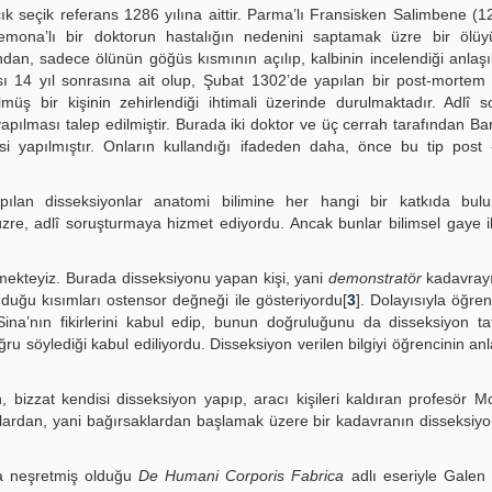
ık seçik referans 1286 yılına aittir. Parma’lı Fransisken Salimbene (
ona’lı bir doktorun hastalığın nedenini saptamak üzre bir ölüyü
an, sadece ölünün göğüs kısmının açılıp, kalbinin incelendiği anlaşı
 14 yıl sonrasına ait olup, Şubat 1302’de yapılan bir post-mortem 
müş bir kişinin zehirlendiği ihtimali üzerinde durulmaktadır. Adlî 
pılması talep edilmiştir. Burada iki doktor ve üç cerrah tarafından B
 yapılmıştır. Onların kullandığı ifadeden daha, önce bu tip post
ılan disseksiyonlar anatomi bilimine her hangi bir katkıda bulu
üzre, adlî soruşturmaya hizmet ediyordu. Ancak bunlar bilimsel gaye i
rmekteyiz. Burada disseksiyonu yapan kişi, yani
demonstratör
kadavrayı
duğu kısımları ostensor değneği ile gösteriyordu[
3
]. Dolayısıyla öğre
Sina’nın fikirlerini kabul edip, bunun doğruluğunu da disseksiyon ta
 söylediği kabul ediliyordu. Disseksiyon verilen bilgiyi öğrencinin a
 bizzat kendisi disseksiyon yapıp, aracı kişileri kaldıran profesör 
lardan, yani bağırsaklardan başlamak üzere bir kadavranın disseksiy
a neşretmiş olduğu
De Humani Corporis Fabrica
adlı eseriyle Galen o