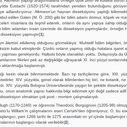
. Alkmeon yaptığı araştırmalarla örneğin optik siniri ve kulakla burun 
zyılda Eustachi (1520-1574) tarafından yeniden bulunduğunu görüyo
e adlandırıyoruz. Alkmeon’un hayvan disseksiyonu yaptığı bilinmekt
abul edilen Galen (M. Ö. 200) gibi bir bilim adamı domuz, köpek ve m
celeri insanlara da teşmil ederek, onların da aynı yapıya sahip oldu
lı bilim adamları insan üzerinde de disseksiyon yapmışlardır; örneğin 
disseksiyon yapmıştır[
1
].
m âlemini etkilemiş olduğunu görmekleyiz. Muhtelif İslâm bilginleri, ö
meksizin kabul etmişlerdir. Çünkü onların yapmış olduğu hatalara işaret 
n yapması gerekiyordu. Halbuki böyle olanakları yoktu. Dolayısıyla da G
rının fikirleri pek az değişikliğe uğrayarak XI. inci yüzyıl sonlarında
e aktarılmağa başlanmıştı.
 kesin olarak bilinmemektedir. Bazı tıp tarihçilerine göre, XIII. yüz
tedirler. XIV. yüzyılda, genel olarak bilimlerden hiç biri, ne botanik, ne
rdı. XIV. yüzyılda Bologna Üniversitesinde yaygın bir şekilde disseksiyon
u, onun anatomik yapısı hakkında bilgi edinmek için değil sadece adlî
n disseksiyon olmaktan çok post - mortem çalışmalarıydı.
ı Hugh (1170-1240) ve öğrencisi Theodoric Borgognoni (1205-98) olmu
iceto’lu William’in çalışmalarını eseri
Cerrahi'
den öğreniyoruz. O, bu es
langıcı, yani 1266 tarihi ile 1275 arasındaki on yıl içinde başlamıştır d
arının başlangıcı olarak verilebilir[
2
].