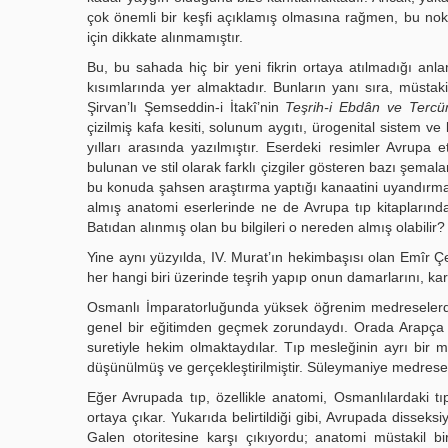
çok önemli bir keşfi açıklamış olmasına rağmen, bu nokt
için dikkate alınmamıştır.
Bu, bu sahada hiç bir yeni fikrin ortaya atılmadığı anlamı
kısımlarında yer almaktadır. Bunların yanı sıra, müstak
Şirvan’lı Şemseddin-i İtakî’nin
Teşrih-i Ebdân ve Tercü
çizilmiş kafa kesiti, solunum aygıtı, ürogenital sistem 
yılları arasında yazılmıştır. Eserdeki resimler Avrupa 
bulunan ve stil olarak farklı çizgiler gösteren bazı şemala
bu konuda şahsen araştırma yaptığı kanaatini uyandırmakta
almış anatomi eserlerinde ne de Avrupa tıp kitaplarınd
Batıdan alınmış olan bu bilgileri o nereden almış olabilir?
Yine aynı yüzyılda, IV. Murat’ın hekimbaşısı olan Emîr Ç
her hangi biri üzerinde teşrih yapıp onun damarlarını, k
Osmanlı İmparatorluğunda yüksek öğrenim medreselerde 
genel bir eğitimden geçmek zorundaydı. Orada Arapça
suretiyle hekim olmaktaydılar. Tıp mesleğinin ayrı bi
düşünülmüş ve gerçekleştirilmiştir. Süleymaniye medresel
Eğer Avrupada tıp, özellikle anatomi, Osmanlılardaki 
ortaya çıkar. Yukarıda belirtildiği gibi, Avrupada disseksiy
Galen otoritesine karşı çıkıyordu; anatomi müstakil bi