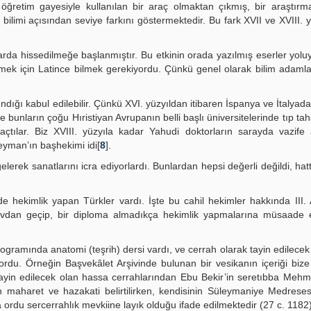
 öğretim gayesiyle kullanılan bir araç olmaktan çıkmış, bir araştır
ilimi açısından seviye farkını göstermektedir. Bu fark XVII ve XVIII. y
ılarda hissedilmeğe başlanmıştır. Bu etkinin orada yazılmış eserler yolu
lmek için Latince bilmek gerekiyordu. Çünkü genel olarak bilim adamla
şındığı kabul edilebilir. Çünkü XVI. yüzyıldan itibaren İspanya ve İtalyad
bunların çoğu Hıristiyan Avrupanın belli başlı üniversitelerinde tıp tahsi
tılar. Biz XVIII. yüzyıla kadar Yahudi doktorların sarayda vazife a
yman’ın başhekimi idi[
8
].
lerek sanatlarını icra ediyorlardı. Bunlardan hepsi değerli değildi, hatt
 hekimlik yapan Türkler vardı. İşte bu cahil hekimler hakkında III.
navdan geçip, bir diploma almadıkça hekimlik yapmalarına müsaade e
programında anatomi (teşrih) dersi vardı, ve cerrah olarak tayin edilecek 
du. Örneğin Başvekâlet Arşivinde bulunan bir vesikanın içeriği bize 
tayin edilecek olan hassa cerrahlarından Ebu Bekir’in seretıbba Meh
n maharet ve hazakati belirtilirken, kendisinin Süleymaniye Medreses
a ordu sercerrahlık mevkiine layık olduğu ifade edilmektedir (27 c. 1182)