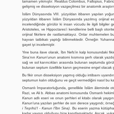
tamamen yıkmıştır. Realdus Colombus, Fallopius, Fabric
gelişmiş ve disseksiyon vazgeçilmez bir anatomik araştır
İslâm Dünyasında VIII. yüzyıldan itibaren yapılan yoğun b
yüzyıldan itibaren İslâm Dünyasında yazılmış orijinal e
incelendiğinde görülür ki insan vücudu ile ilgili bilgiler g
Aristoteles, ve Hippoctares’i kendilerine belli başlı otor
orijinal fikirlere de rastlamaktayız. Onlar muhtemelen bu 
hayvan tatbikatı yaptığı bilinmektedir. Örneğin Yuhan
gayet iyi incelemiştir.
Yine buna ilave olarak, İbn Nefs’in kalp konusundaki fik
Sina’nın
Kanun
’unun anatomi kısmına şerh olarak yazd
sağ ve sol karıncıkları arasında bulunan septumda görüle
bulunan septum özellikle kanın geçmesine engel olacak şe
Bu fikir onun disseksiyon yapmış olduğu intibaını uyandır
septumun kalın olduğunu ve geçit vermediğini nasıl bu kad
Osmanlı İmparatorluğunda, genellikle İslâm âleminde otor
Razi, ve Ali b. Abbas anatomi konusunda Osmanlı hekimleri i
Kanun
adlı eseri ve onun şerhleri el kitabı olarak yaygın 
Kanun'
una yazılan şerhler de son derece yaygındı; örneğ
i Teşrihü'l - Kanun l'İbn Sina)
. Bu eserin yazma kütüpha
kadar yaygın olduğunu bize kanıtlamaktadır. Ancak, yukarıda