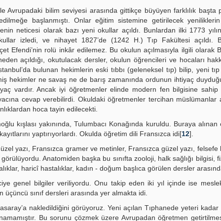
ile Avrupadaki bilim seviyesi arasında gittikçe büyüyen farklılık başta 
dilmeğe başlanmıştı. Onlar eğitim sistemine getirilecek yenilikler
in neticesi olarak bazı yeni okullar açıldı. Bunlardan ilki 1773 yılı
llar izledi, ve nihayet 1827’de (1242 H.) Tıp Fakültesi açıldı. 
 Efendi’nin rolü inkâr edilemez. Bu okulun açılmasıyla ilgili olarak 
den açıldığı, okutulacak dersler, okulun öğrencileri ve hocaları hakk
stanbul’da bulunan hekimlerin eski tıbbı (geleneksel tıp) bilip, yeni tı
tişmiş hekimler ne savaş ne de barış zamanında ordunun ihtiyaç duyduğu 
htiyaç vardır. Ancak iyi öğretmenler elinde modern fen bilgisine sahip
tiyacına cevap verebilirdi. Okuldaki öğretmenler tercihan müslümanlar
lıklardan hoca tayin edilecekti.
oğlu kışlası yakınında, Tulumbacı Konağında kuruldu. Buraya alınan 
ıtlarını yaptırıyorlardı. Okulda öğretim dili Fransızca idi[
12
].
güzel yazı, Fransızca gramer ve metinler, Fransızca güzel yazı, felsefe 
örülüyordu. Anatomiden başka bu sınıfta zooloji, halk sağlığı bilgisi, fiz
alıklar, haricî hastalıklar, kadın - doğum başlıca görülen dersler arasında
ciye genel bilgiler veriliyordu. Onu takip eden iki yıl içinde ise meslek
 üçüncü sınıf dersleri arasında yer almakta idi.
saray’a nakledildiğini görüyoruz. Yeni açılan Tıphanede yeteri kada
anamamıştır. Bu sorunu çözmek üzere Avrupadan öğretmen getirtilmes