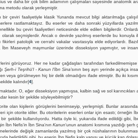
ius ve daha bir çok bilim adamının çalışmaları sayesinde anatomik ar
ma metodu olarak yerleşmiştir.
ir çeviri faaliyetiyle klasik Yunanda mevcut bilgi aktarılmağa çalışılm
serlere rastlamaktayız. Bu eserler ve daha sonraki yüzyıllarda yazılm
enellikle bu çeviri faaliyetleri neticesinde elde edilen bilgilerdir. Onla
ite olarak seçmişlerdir. Ancak o devirde yazılmış eserlerde bu konuyla ilg
fikirleri patolojik ve cerrahi vakalar vasıtasıyla elde ediyorlardı. Bazıl
na İbn Maseveyh maymunlar üzerinde disseksiyon yapmıştır, ve insan 
irlerini görüyoruz. Her ne kadar çağdaşları tarafından farkedilmemişse
ığı
Şerh-i Teşrihü'l - Kanun l'İbn Sina’
sının beş ayrı yerinde açıkça insa
n veya görülmeyen hiç bir delik olmadığını ifade etmiştir. Bu iki kısı
kilde kalındır[
4
].
maktadır. O, eğer disseksiyon yapmışsa, kalbin sağ ve sol karıncıkları 
ar kesin bir şekilde söyleyebilmiştir?
ite olan kişilerin görüşlerini benimseyip, yerleşmişti. Bunlar arasında
çin otorite idiler. Bu otoritelerin eserleri onlar için esastı; örneğin İ
bir şekilde kullanılıyordu. Hatta öyle ki, yukarıda ifade edildiği gibi, İ
in İbn Nefis’in İbn Sina’nın
Kanun
’unun anatomi kısmına yazdığı şerh 
nelerinde değişik zamanlarda yazılmış bir çok nüshalarının bulunma
 belirtildiği gibi, bu eserin İbn Nefis kalp yapısı ve küçük kan dolaşımı