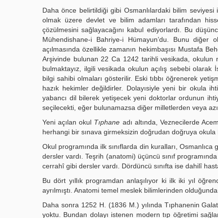
Daha önce belirtildiği gibi Osmanlılardaki bilim seviyesi 
olmak üzere devlet ve bilim adamları tarafından hisse
çözülmesini sağlayacağını kabul ediyorlardı. Bu düşüncen
Mühendishane-i Bahriye-i Hümayun’du. Bunu diğer oku
açılmasında özellikle zamanın hekimbaşısı Mustafa Behçet
Arşivinde bulunan 22 Ca 1242 tarihli vesikada, okulun ne
bulmaktayız, ilgili vesikada okulun açılış sebebi olarak İ
bilgi sahibi olmaları gösterilir. Eski tıbbı öğrenerek ye
hazık hekimler değildirler. Dolayısiyle yeni bir okula i
yabancı dil bilerek yetişecek yeni doktorlar ordunun ih
seçilecekti, eğer bulunamazsa diğer milletlerden veya azın
Yeni açılan okul
Tıphane
adı altında, Veznecilerde Acem
herhangi bir sınava girmeksizin doğrudan doğruya okula kay
Okul programında ilk sınıflarda din kuralları, Osmanlıca 
dersler vardı. Teşrih (anatomi) üçüncü sınıf programında g
cerrahî gibi dersler vardı. Dördüncü sınıfta ise dahilî hast
Bu dört yıllık programdan anlaşılıyor ki ilk iki yıl öğren
ayrılmıştı. Anatomi temel meslek bilimlerinden olduğundan
Daha sonra 1252 H. (1836 M.) yılında Tıphanenin Galata
yoktu. Bundan dolayı istenen modern tıp öğretimi sağl