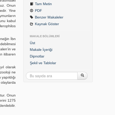
arasındaki
Tam Metin
ruz. Onun
edir. Yine
PDF
aymunların
Benzer Makaleler
ğunu kabul
Kaynak Göster
Herophilos
MAKALE BÖLÜMLERİ
rneğin İbn
Üst
edebilmesi
alen’in ve
Makale İçeriği
n itibaren
Dipnotlar
Şekil ve Tablolar
yıl olarak
 zooloji ne
 yapıldığı
 olaylarda
ştur. Onun
erini 1275
enilebilir.