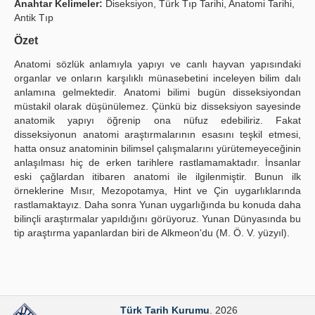
Anahtar Kelimeler:
Diseksiyon, Türk Tıp Tarihi, Anatomi Tarihi,
Antik Tıp
Yayın Politikaları
Özet
Kılavuzlar
Anatomi sözlük anlamıyla yapıyı ve canlı hayvan yapısındaki
İletişim
organlar ve onların karşılıklı münasebetini inceleyen bilim dalı
anlamına gelmektedir. Anatomi bilimi bugün disseksiyondan
müstakil olarak düşünülemez. Çünkü biz disseksiyon sayesinde
anatomik yapıyı öğrenip ona nüfuz edebiliriz. Fakat
disseksiyonun anatomi araştırmalarının esasını teşkil etmesi,
hatta onsuz anatominin bilimsel çalışmalarını yürütemeyeceğinin
anlaşılması hiç de erken tarihlere rastlamamaktadır. İnsanlar
eski çağlardan itibaren anatomi ile ilgilenmiştir. Bunun ilk
örneklerine Mısır, Mezopotamya, Hint ve Çin uygarlıklarında
rastlamaktayız. Daha sonra Yunan uygarlığında bu konuda daha
bilinçli araştırmalar yapıldığını görüyoruz. Yunan Dünyasında bu
tip araştırma yapanlardan biri de Alkmeon'du (M. Ö. V. yüzyıl).
Türk Tarih Kurumu
. 2026