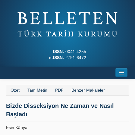
ISSN:
0041-4255
e-ISSN:
2791-6472
Ana Sayfa
Özet
Tam Metin
PDF
Benzer Makaleler
Hakkında
Bizde Disseksiyon Ne Zaman ve Nasıl
Dergi Kurulları
Başladı
Yazım Kuralları
Esin Kâhya
İlkeler