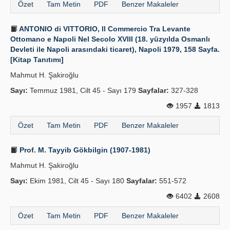
Özet
Tam Metin
PDF
Benzer Makaleler
ANTONIO di VITTORIO, Il Commercio Tra Levante
Ottomano e Napoli Nel Secolo XVIII (18. yüzyılda Osmanlı
Devleti ile Napoli arasındaki ticaret), Napoli 1979, 158 Sayfa.
[Kitap Tanıtımı]
Mahmut H. Şakiroğlu
Sayı:
Temmuz 1981, Cilt 45 - Sayı 179
Sayfalar:
327-328
1957
1813
Özet
Tam Metin
PDF
Benzer Makaleler
Prof. M. Tayyib Gökbilgin (1907-1981)
Mahmut H. Şakiroğlu
Sayı:
Ekim 1981, Cilt 45 - Sayı 180
Sayfalar:
551-572
6402
2608
Özet
Tam Metin
PDF
Benzer Makaleler