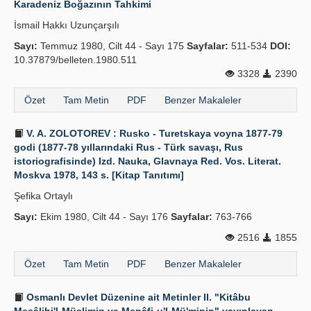
Karadeniz Boğazının Tahkimi
Yayın Politikaları
İsmail Hakkı Uzunçarşılı
Sayı:
Kılavuzlar
Temmuz 1980, Cilt 44 - Sayı 175
Sayfalar:
511-534
DOI:
10.37879/belleten.1980.511
İletişim
3328
2390
Özet
Tam Metin
PDF
Benzer Makaleler
V. A. ZOLOTOREV : Rusko - Turetskaya voyna 1877-79
godi (1877-78 yıllarındaki Rus - Türk savaşı, Rus
istoriografisinde) Izd. Nauka, Glavnaya Red. Vos. Literat.
Moskva 1978, 143 s. [Kitap Tanıtımı]
Şefika Ortaylı
Sayı:
Ekim 1980, Cilt 44 - Sayı 176
Sayfalar:
763-766
2516
1855
Özet
Tam Metin
PDF
Benzer Makaleler
Osmanlı Devlet Düzenine ait Metinler II. "Kitâbu