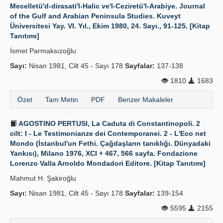
Mecelletü'd-dirasati'l-Halic ve'l-Ceziretü'l-Arabiye. Journal
of the Gulf and Arabian Peninsula Studies. Kuveyt
Üniversitesi Yay. VI. Yıl., Ekim 1980, 24. Sayı., 91-125. [Kitap
Tanıtımı]
İsmet Parmaksızoğlu
Sayı:
Nisan 1981, Cilt 45 - Sayı 178
Sayfalar:
137-138
1810
1683
Özet
Tam Metin
PDF
Benzer Makaleler
AGOSTINO PERTUSI, La Caduta di Constantinopoli. 2
cilt: I - Le Testimonianze dei Contemporanei. 2 - L'Eco net
Mondo (İstanbul'un Fethi. Çağdaşların tanıklığı. Dünyadaki
Yankısı), Milano 1976, XCI + 467, 566 sayfa. Fondazione
Lorenzo Valla Arnoldo Mondadori Editore. [Kitap Tanıtımı]
Mahmut H. Şakiroğlu
Sayı:
Nisan 1981, Cilt 45 - Sayı 178
Sayfalar:
139-154
5595
2155