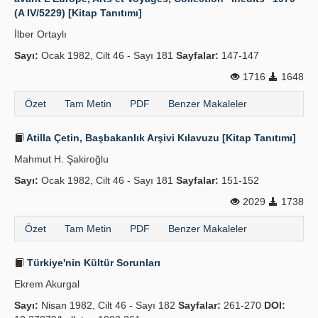
(A IV/5229) [Kitap Tanıtımı]
İlber Ortaylı
Sayı:
Ocak 1982, Cilt 46 - Sayı 181
Sayfalar:
147-147
1716
1648
Özet
Tam Metin
PDF
Benzer Makaleler
Atilla Çetin, Başbakanlık Arşivi Kılavuzu [Kitap Tanıtımı]
Mahmut H. Şakiroğlu
Sayı:
Ocak 1982, Cilt 46 - Sayı 181
Sayfalar:
151-152
2029
1738
Özet
Tam Metin
PDF
Benzer Makaleler
Türkiye'nin Kültür Sorunları
Ekrem Akurgal
Sayı:
Nisan 1982, Cilt 46 - Sayı 182
Sayfalar:
261-270
DOI: