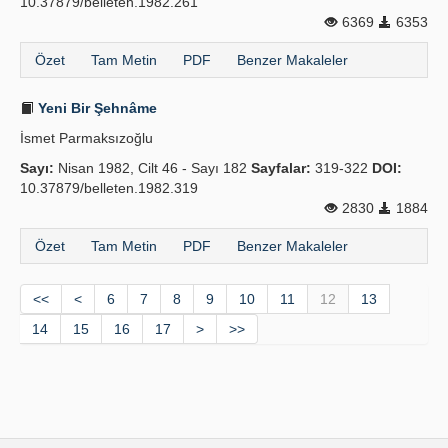
10.37879/belleten.1982.261
6369
6353
Özet
Tam Metin
PDF
Benzer Makaleler
Yeni Bir Şehnâme
İsmet Parmaksızoğlu
Sayı:
Nisan 1982, Cilt 46 - Sayı 182
Sayfalar:
319-322
DOI:
10.37879/belleten.1982.319
2830
1884
Özet
Tam Metin
PDF
Benzer Makaleler
<<
<
6
7
8
9
10
11
12
13
14
15
16
17
>
>>