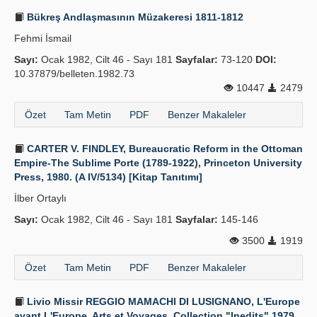
Bükreş Andlaşmasının Müzakeresi 1811-1812
Fehmi İsmail
Sayı:
Ocak 1982, Cilt 46 - Sayı 181
Sayfalar:
73-120
DOI:
10.37879/belleten.1982.73
10447
2479
Özet
Tam Metin
PDF
Benzer Makaleler
CARTER V. FINDLEY, Bureaucratic Reform in the Ottoman
Empire-The Sublime Porte (1789-1922), Princeton University
Press, 1980. (A IV/5134) [Kitap Tanıtımı]
İlber Ortaylı
Sayı:
Ocak 1982, Cilt 46 - Sayı 181
Sayfalar:
145-146
3500
1919
Özet
Tam Metin
PDF
Benzer Makaleler
Livio Missir REGGIO MAMACHI DI LUSIGNANO, L'Europe
avant L'Europe, Arts et Voyages, Collection "Inedits" 1979