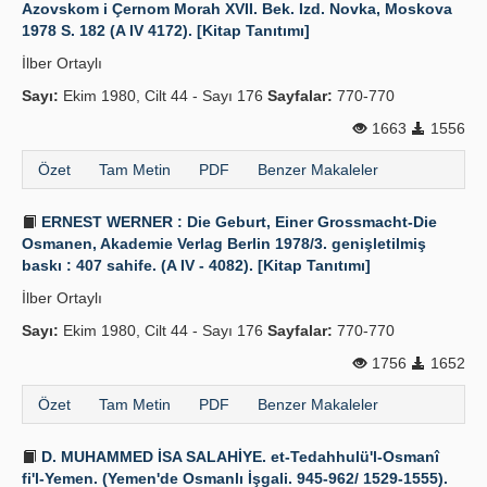
Azovskom i Çernom Morah XVII. Bek. Izd. Novka, Moskova
1978 S. 182 (A IV 4172). [Kitap Tanıtımı]
İlber Ortaylı
Sayı:
Ekim 1980, Cilt 44 - Sayı 176
Sayfalar:
770-770
1663
1556
Özet
Tam Metin
PDF
Benzer Makaleler
ERNEST WERNER : Die Geburt, Einer Grossmacht-Die
Osmanen, Akademie Verlag Berlin 1978/3. genişletilmiş
baskı : 407 sahife. (A IV - 4082). [Kitap Tanıtımı]
İlber Ortaylı
Sayı:
Ekim 1980, Cilt 44 - Sayı 176
Sayfalar:
770-770
1756
1652
Özet
Tam Metin
PDF
Benzer Makaleler
D. MUHAMMED İSA SALAHİYE. et-Tedahhulü'l-Osmanî
fi'l-Yemen. (Yemen'de Osmanlı İşgali. 945-962/ 1529-1555).