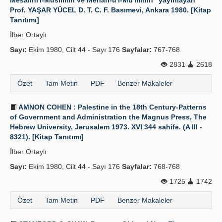
Mesâlihi'l-Müslimin ve Menâfi-u'l-Mü'minin" yayınlayan
Prof. YAŞAR YÜCEL D. T. C. F. Basımevi, Ankara 1980. [Kitap
Tanıtımı]
İlber Ortaylı
Sayı:
Ekim 1980, Cilt 44 - Sayı 176
Sayfalar:
767-768
2831
2618
Özet
Tam Metin
PDF
Benzer Makaleler
AMNON COHEN : Palestine in the 18th Century-Patterns
of Government and Administration the Magnus Press, The
Hebrew University, Jerusalem 1973. XVI 344 sahife. (A III -
8321). [Kitap Tanıtımı]
İlber Ortaylı
Sayı:
Ekim 1980, Cilt 44 - Sayı 176
Sayfalar:
768-768
1725
1742
Özet
Tam Metin
PDF
Benzer Makaleler