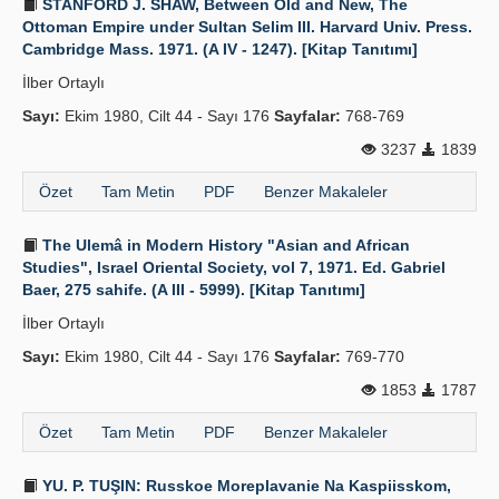
STANFORD J. SHAW, Between Old and New, The
Ottoman Empire under Sultan Selim III. Harvard Univ. Press.
Cambridge Mass. 1971. (A IV - 1247). [Kitap Tanıtımı]
İlber Ortaylı
Sayı:
Ekim 1980, Cilt 44 - Sayı 176
Sayfalar:
768-769
3237
1839
Özet
Tam Metin
PDF
Benzer Makaleler
The Ulemâ in Modern History "Asian and African
Studies", Israel Oriental Society, vol 7, 1971. Ed. Gabriel
Baer, 275 sahife. (A III - 5999). [Kitap Tanıtımı]
İlber Ortaylı
Sayı:
Ekim 1980, Cilt 44 - Sayı 176
Sayfalar:
769-770
1853
1787
Özet
Tam Metin
PDF
Benzer Makaleler
YU. P. TUŞIN: Russkoe Moreplavanie Na Kaspiisskom,