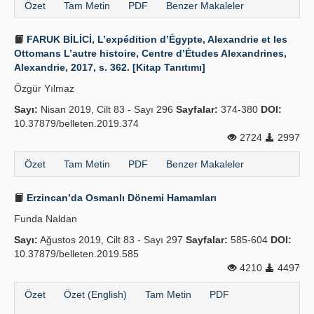
Özet
Tam Metin
PDF
Benzer Makaleler
FARUK BİLİCİ, L’expédition d’Égypte, Alexandrie et les
Ottomans L’autre histoire, Centre d’Études Alexandrines,
Alexandrie, 2017, s. 362. [Kitap Tanıtımı]
Özgür Yılmaz
Sayı:
Nisan 2019, Cilt 83 - Sayı 296
Sayfalar:
374-380
DOI:
10.37879/belleten.2019.374
2724
2997
Özet
Tam Metin
PDF
Benzer Makaleler
Erzincan’da Osmanlı Dönemi Hamamları
Funda Naldan
Sayı:
Ağustos 2019, Cilt 83 - Sayı 297
Sayfalar:
585-604
DOI:
10.37879/belleten.2019.585
4210
4497
Özet
Özet (English)
Tam Metin
PDF