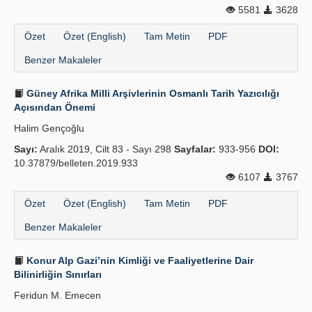
5581
3628
Özet
Özet (English)
Tam Metin
PDF
Benzer Makaleler
Güney Afrika Milli Arşivlerinin Osmanlı Tarih Yazıcılığı
Açısından Önemi
Halim Gençoğlu
Sayı:
Aralık 2019, Cilt 83 - Sayı 298
Sayfalar:
933-956
DOI:
10.37879/belleten.2019.933
6107
3767
Özet
Özet (English)
Tam Metin
PDF
Benzer Makaleler
Konur Alp Gazi’nin Kimliği ve Faaliyetlerine Dair
Bilinirliğin Sınırları
Feridun M. Emecen