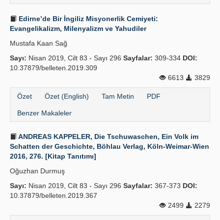
Edirne’de Bir İngiliz Misyonerlik Cemiyeti:
Evangelikalizm, Milenyalizm ve Yahudiler
Mustafa Kaan Sağ
Sayı:
Nisan 2019, Cilt 83 - Sayı 296
Sayfalar:
309-334
DOI:
10.37879/belleten.2019.309
6613
3829
Özet
Özet (English)
Tam Metin
PDF
Benzer Makaleler
ANDREAS KAPPELER, Die Tschuwaschen, Ein Volk im
Schatten der Geschichte, Böhlau Verlag, Köln-Weimar-Wien
2016, 276. [Kitap Tanıtımı]
Oğuzhan Durmuş
Sayı:
Nisan 2019, Cilt 83 - Sayı 296
Sayfalar:
367-373
DOI:
10.37879/belleten.2019.367
2499
2279