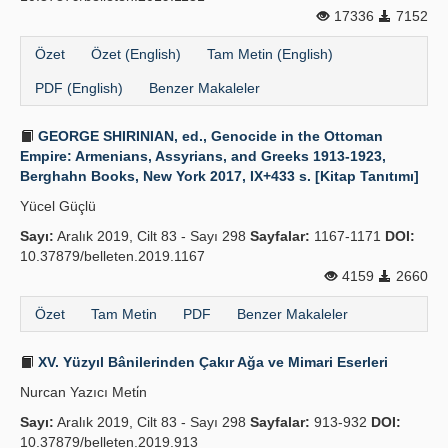
17336
7152
Özet
Özet (English)
Tam Metin (English)
PDF (English)
Benzer Makaleler
GEORGE SHIRINIAN, ed., Genocide in the Ottoman
Empire: Armenians, Assyrians, and Greeks 1913-1923,
Berghahn Books, New York 2017, IX+433 s. [Kitap Tanıtımı]
Yücel Güçlü
Sayı:
Aralık 2019, Cilt 83 - Sayı 298
Sayfalar:
1167-1171
DOI:
10.37879/belleten.2019.1167
4159
2660
Özet
Tam Metin
PDF
Benzer Makaleler
XV. Yüzyıl Bânilerinden Çakır Ağa ve Mimari Eserleri
Nurcan Yazıcı Meti̇n
Sayı:
Aralık 2019, Cilt 83 - Sayı 298
Sayfalar:
913-932
DOI:
10.37879/belleten.2019.913