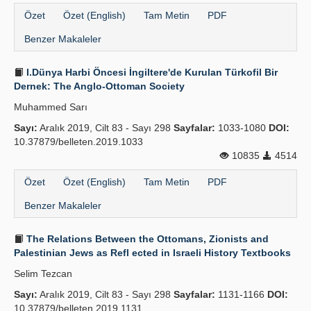
Özet
Özet (English)
Tam Metin
PDF
Benzer Makaleler
I.Dünya Harbi Öncesi İngiltere'de Kurulan Türkofil Bir
Dernek: The Anglo-Ottoman Society
Muhammed Sarı
Sayı:
Aralık 2019, Cilt 83 - Sayı 298
Sayfalar:
1033-1080
DOI:
10.37879/belleten.2019.1033
10835
4514
Özet
Özet (English)
Tam Metin
PDF
Benzer Makaleler
The Relations Between the Ottomans, Zionists and
Palestinian Jews as Refl ected in Israeli History Textbooks
Selim Tezcan
Sayı:
Aralık 2019, Cilt 83 - Sayı 298
Sayfalar:
1131-1166
DOI:
10.37879/belleten.2019.1131