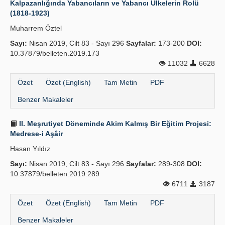
Kalpazanlığında Yabancıların ve Yabancı Ülkelerin Rolü
(1818-1923)
Yayın Politikaları
Muharrem Öztel
Kılavuzlar
Sayı:
Nisan 2019, Cilt 83 - Sayı 296
Sayfalar:
173-200
DOI:
10.37879/belleten.2019.173
İletişim
11032
6628
Özet
Özet (English)
Tam Metin
PDF
Benzer Makaleler
II. Meşrutiyet Döneminde Akim Kalmış Bir Eğitim Projesi:
Medrese-i Aşâir
Hasan Yıldız
Sayı:
Nisan 2019, Cilt 83 - Sayı 296
Sayfalar:
289-308
DOI:
10.37879/belleten.2019.289
6711
3187
Özet
Özet (English)
Tam Metin
PDF
Benzer Makaleler