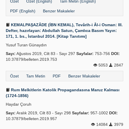
Özet
Özet (English)
Tam Metin (English)
PDF (English)
Benzer Makaleler
KEMALPAŞAZÂDE (İBN KEMAL), Tevârih-i Âl-i Osman: III.
Defter, hazırlayan: Abdullah Satun, Çamlıca Basım Yayın:
171, 1. bs., İstanbul 2014. [Kitap Tanıtımı]
Yusuf Turan Günaydın
Sayı:
Ağustos 2019, Cilt 83 - Sayı 297
Sayfalar:
753-756
DOI:
10.37879/belleten.2019.753
5053
2847
Özet
Tam Metin
PDF
Benzer Makaleler
Rum Melkitlerin Katolik Propagandasına Maruz Kalması
(1724-1856)
Haydar Çoruh
Sayı:
Aralık 2019, Cilt 83 - Sayı 298
Sayfalar:
957-1002
DOI:
10.37879/belleten.2019.957
14084
3979