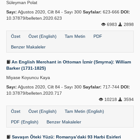
Süleyman Polat
Sayı:
Ağustos 2020, Cilt 84 - Sayı 300
Sayfalar:
623-666
DOI:
10.37879/belleten.2020.623
6983
2898
Özet
Özet (English)
Tam Metin
PDF
Benzer Makaleler
An English Merchant in Ottoman İzmir (Smyrna): William
Barker (1731-1825)
Miyase Koyuncu Kaya
Sayı:
Ağustos 2020, Cilt 84 - Sayı 300
Sayfalar:
717-744
DOI:
10.37879/belleten.2020.717
10218
3594
Özet
Özet (English)
Tam Metin (English)
PDF (English)
Benzer Makaleler
Savaşın Öteki Yüzü: Romanya’daki 93 Harbi Esirleri