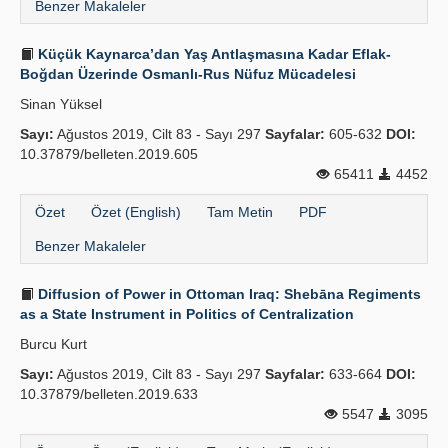
Benzer Makaleler
Küçük Kaynarca’dan Yaş Antlaşmasına Kadar Eflak-
Boğdan Üzerinde Osmanlı-Rus Nüfuz Mücadelesi
Sinan Yüksel
Sayı:
Ağustos 2019, Cilt 83 - Sayı 297
Sayfalar:
605-632
DOI:
10.37879/belleten.2019.605
65411
4452
Özet
Özet (English)
Tam Metin
PDF
Benzer Makaleler
Diffusion of Power in Ottoman Iraq: Shebāna Regiments
as a State Instrument in Politics of Centralization
Burcu Kurt
Sayı:
Ağustos 2019, Cilt 83 - Sayı 297
Sayfalar:
633-664
DOI:
10.37879/belleten.2019.633
5547
3095