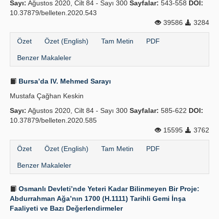
Sayı:
Ağustos 2020, Cilt 84 - Sayı 300
Sayfalar:
543-558
DOI:
10.37879/belleten.2020.543
39586
3284
Özet
Özet (English)
Tam Metin
PDF
Benzer Makaleler
Bursa’da IV. Mehmed Sarayı
Mustafa Çağhan Keskin
Sayı:
Ağustos 2020, Cilt 84 - Sayı 300
Sayfalar:
585-622
DOI:
10.37879/belleten.2020.585
15595
3762
Özet
Özet (English)
Tam Metin
PDF
Benzer Makaleler
Osmanlı Devleti’nde Yeteri Kadar Bilinmeyen Bir Proje:
Abdurrahman Ağa’nın 1700 (H.1111) Tarihli Gemi İnşa
Faaliyeti ve Bazı Değerlendirmeler