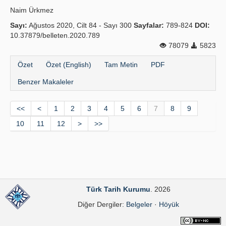
Naim Ürkmez
Sayı:
Ağustos 2020, Cilt 84 - Sayı 300
Sayfalar:
789-824
DOI:
10.37879/belleten.2020.789
78079
5823
Özet
Özet (English)
Tam Metin
PDF
Benzer Makaleler
<<
<
1
2
3
4
5
6
7
8
9
10
11
12
>
>>
Türk Tarih Kurumu
. 2026
Diğer Dergiler:
Belgeler
·
Höyük