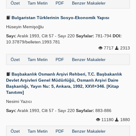
Özet
Tam Metin
PDF
Benzer Makaleler
Bulgaristan Türklerinin Sosyo-Ekonomik Yapısı
Hüseyin Memişoğlu
Sayı:
Aralık 1993, Cilt 57 - Sayı 220
Sayfalar:
781-794
DOI:
10.37879/belleten.1993.781
7717
2313
Özet
Tam Metin
PDF
Benzer Makaleler
Başbakanlık Osmanlı Arşivi Rehberi, T.C. Başbakanlık
Devlet Arşivleri Genel Müdürlüğü, Osmanlı Arşivi Daire
Başkanlığı, Yayın Nu: 5, Ankara, 1992, XXVI+346. [Kitap
Tanıtımı]
Nesimi Yazıcı
Sayı:
Aralık 1993, Cilt 57 - Sayı 220
Sayfalar:
883-886
11180
1880
Özet
Tam Metin
PDF
Benzer Makaleler