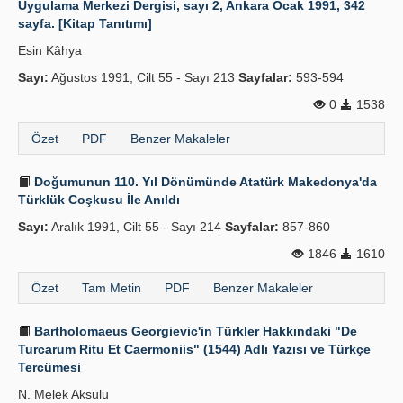
Uygulama Merkezi Dergisi, sayı 2, Ankara Ocak 1991, 342
sayfa. [Kitap Tanıtımı]
Yayın Politikaları
Esin Kâhya
Kılavuzlar
Sayı:
Ağustos 1991, Cilt 55 - Sayı 213
Sayfalar:
593-594
İletişim
0
1538
Özet
PDF
Benzer Makaleler
Doğumunun 110. Yıl Dönümünde Atatürk Makedonya'da
Türklük Coşkusu İle Anıldı
Sayı:
Aralık 1991, Cilt 55 - Sayı 214
Sayfalar:
857-860
1846
1610
Özet
Tam Metin
PDF
Benzer Makaleler
Bartholomaeus Georgievic'in Türkler Hakkındaki "De
Turcarum Ritu Et Caermoniis" (1544) Adlı Yazısı ve Türkçe
Tercümesi
N. Melek Aksulu