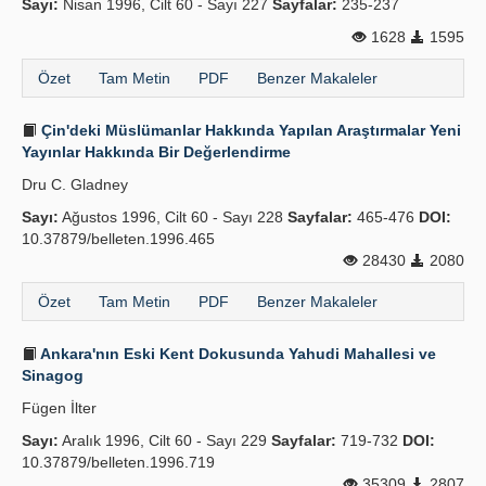
Sayı:
Nisan 1996, Cilt 60 - Sayı 227
Sayfalar:
235-237
1628
1595
Özet
Tam Metin
PDF
Benzer Makaleler
Çin'deki Müslümanlar Hakkında Yapılan Araştırmalar Yeni
Yayınlar Hakkında Bir Değerlendirme
Dru C. Gladney
Sayı:
Ağustos 1996, Cilt 60 - Sayı 228
Sayfalar:
465-476
DOI:
10.37879/belleten.1996.465
28430
2080
Özet
Tam Metin
PDF
Benzer Makaleler
Ankara'nın Eski Kent Dokusunda Yahudi Mahallesi ve
Sinagog
Fügen İlter
Sayı:
Aralık 1996, Cilt 60 - Sayı 229
Sayfalar:
719-732
DOI:
10.37879/belleten.1996.719
35309
2807