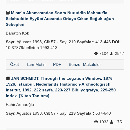
Mısır'ın Alınmasından Sonra Nuruddin Mahmut'la
Selahuddin Eyyûbî Arasında Ortaya Çıkan Soğukluğun
Sebepleri
Bahattin Kök
Sayı:
Ağustos 1993, Cilt 57 - Sayı 219
Sayfalar:
413-446
DOI:
10.37879/belleten.1993.413
7104
2547
Özet
Tam Metin
PDF
Benzer Makaleler
JAN SCHMIDT, Through the Legation Window, 1876-
1926. İstanbul, Nederlands Historisch-Archeologisch
Institut, 1992. 222 sayfa. 223-227 Bibliyografya, 229-250
Index. [Kitap Tanıtımı]
Fahir Armaoğlu
Sayı:
Ağustos 1993, Cilt 57 - Sayı 219
Sayfalar:
637-640
1933
1751