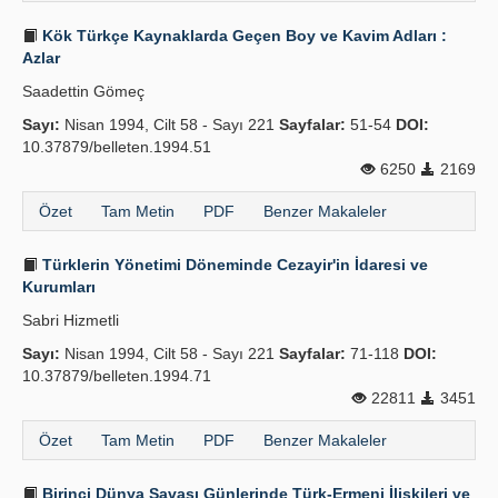
Kök Türkçe Kaynaklarda Geçen Boy ve Kavim Adları :
Azlar
Saadettin Gömeç
Sayı:
Nisan 1994, Cilt 58 - Sayı 221
Sayfalar:
51-54
DOI:
10.37879/belleten.1994.51
6250
2169
Özet
Tam Metin
PDF
Benzer Makaleler
Türklerin Yönetimi Döneminde Cezayir'in İdaresi ve
Kurumları
Sabri Hizmetli
Sayı:
Nisan 1994, Cilt 58 - Sayı 221
Sayfalar:
71-118
DOI:
10.37879/belleten.1994.71
22811
3451
Özet
Tam Metin
PDF
Benzer Makaleler
Birinci Dünya Savaşı Günlerinde Türk-Ermeni İlişkileri ve