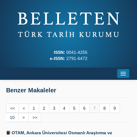
ISSN:
0041-4255
e-ISSN:
2791-6472
Ana Sayfa
Benzer Makaleler
Hakkında
<<
Dergi Kurulları
<
1
2
3
4
5
6
7
8
9
10
>
>>
Yazım Kuralları
OTAM, Ankara Üniversitesi Osmanlı Araştırma ve
İlkeler