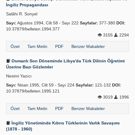
İngiliz Propagandası
Salâhi R. Sonyel
Sayı:
Ağustos 1994, Cilt 58 - Sayı 222
Sayfalar:
377-380
DOI:
10.37879/belleten.1994.377
3155
2294
Özet
Tam Metin
PDF
Benzer Makaleler
Osmanlı Son Döneminde Libya'da Türk Dilinin Öğretimi
Üzerine Bazı Gözlemler
Nesimi Yazıcı
Sayı:
Nisan 1995, Cilt 59 - Sayı 224
Sayfalar:
121-132
DOI:
10.37879/belleten.1995.121
3019
1996
Özet
Tam Metin
PDF
Benzer Makaleler
İngiliz Yönetiminde Kıbrıs Türklerinin Varlık Savaşımı
(1878 - 1960)