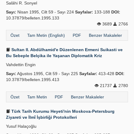
Salâhi R. Sonyel
Sayı:
Nisan 1995, Cilt 59 - Sayı 224
Sayfalar:
133-188
DOI:
10.37879/belleten.1995.133
3689
2766
Özet
Tam Metin (English)
PDF
Benzer Makaleler
Sultan II. Abdülhamid'e Düzenlenen Ermeni Suikasti ve
Bu Sebeple Belçika ile Yaşanan Diplomatik Kriz
Vahdettin Engin
Sayı:
Ağustos 1995, Cilt 59 - Sayı 225
Sayfalar:
413-428
DOI:
10.37879/belleten.1995.413
21737
2780
Özet
Tam Metin
PDF
Benzer Makaleler
Türk Tarih Kurumu Heyeti'nin Moskova-Petersburg
Ziyareti ve İlmî İşbirliği Protokolleri
Yusuf Halaçoğlu