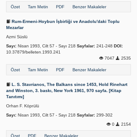
Özet
Tam Metin
PDF
Benzer Makaleler
Rum-Ermeni-Hoybun İşbirliği ve Anadolu'daki Toplu
Mezarlar
Azmi Süslü
Sayı:
Nisan 1993, Cilt 57 - Sayı 218
Sayfalar:
241-248
DOI:
10.37879/belleten.1993.241
7047
2535
Özet
Tam Metin
PDF
Benzer Makaleler
L. S. Stavrianos, The Balkans since 1453, Hold Rinehart
and Winston, 3. baskı, New York 1961, 970 sayfa. [Kitap
Tanıtımı]
Orhan F. Köprülü
Sayı:
Nisan 1993, Cilt 57 - Sayı 218
Sayfalar:
299-302
0
2154
Özet
PDF
Benzer Makaleler