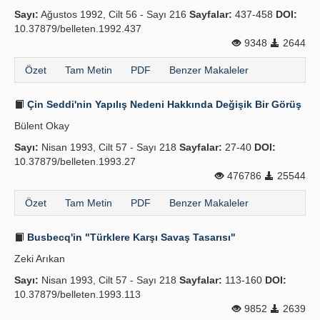
Sayı:
Ağustos 1992, Cilt 56 - Sayı 216
Sayfalar:
437-458
DOI:
10.37879/belleten.1992.437
9348
2644
Özet
Tam Metin
PDF
Benzer Makaleler
Çin Seddi'nin Yapılış Nedeni Hakkında Değişik Bir Görüş
Bülent Okay
Sayı:
Nisan 1993, Cilt 57 - Sayı 218
Sayfalar:
27-40
DOI:
10.37879/belleten.1993.27
476786
25544
Özet
Tam Metin
PDF
Benzer Makaleler
Busbecq'in "Türklere Karşı Savaş Tasarısı"
Zeki Arıkan
Sayı:
Nisan 1993, Cilt 57 - Sayı 218
Sayfalar:
113-160
DOI:
10.37879/belleten.1993.113
9852
2639