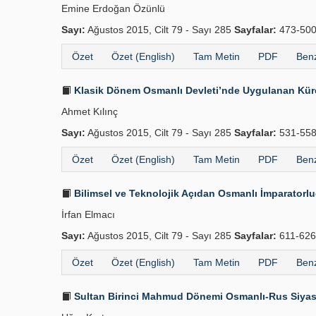
Emine Erdoğan Özünlü
Sayı:
Ağustos 2015, Cilt 79 - Sayı 285
Sayfalar:
473-50
Özet
Özet (English)
Tam Metin
PDF
Benz
Klasik Dönem Osmanlı Devleti’nde Uygulanan Küre
Ahmet Kılınç
Sayı:
Ağustos 2015, Cilt 79 - Sayı 285
Sayfalar:
531-55
Özet
Özet (English)
Tam Metin
PDF
Benz
Bilimsel ve Teknolojik Açıdan Osmanlı İmparatorluğ
İrfan Elmacı
Sayı:
Ağustos 2015, Cilt 79 - Sayı 285
Sayfalar:
611-62
Özet
Özet (English)
Tam Metin
PDF
Benz
Sultan Birinci Mahmud Dönemi Osmanlı-Rus Siyasi İ