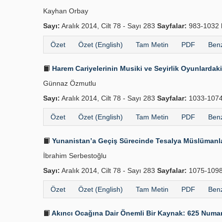
Kayhan Orbay
Sayı:
Aralık 2014, Cilt 78 - Sayı 283
Sayfalar:
983-1032
Özet
Özet (English)
Tam Metin
PDF
Benz
Harem Cariyelerinin Musiki ve Seyirlik Oyunlardaki
Günnaz Özmutlu
Sayı:
Aralık 2014, Cilt 78 - Sayı 283
Sayfalar:
1033-107
Özet
Özet (English)
Tam Metin
PDF
Benz
Yunanistan’a Geçiş Sürecinde Tesalya Müslümanl
İbrahim Serbestoğlu
Sayı:
Aralık 2014, Cilt 78 - Sayı 283
Sayfalar:
1075-109
Özet
Özet (English)
Tam Metin
PDF
Benz
Akıncı Ocağına Dair Önemli Bir Kaynak: 625 Numara