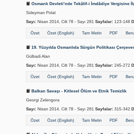
Osmanlı Devleti’nde Tekâlif-i İmdâdiye Vergisine İ
Süleyman Polat
Sayı:
Nisan 2014, Cilt 78 - Sayı 281
Sayfalar:
123-148
D
Özet
Özet (English)
Tam Metin
PDF
Benz
19. Yüzyılda Osmanlıda Sürgün Politikası Çerçeve
Gülbadi Alan
Sayı:
Nisan 2014, Cilt 78 - Sayı 281
Sayfalar:
245-272
D
Özet
Özet (English)
Tam Metin
PDF
Benz
Balkan Savaşı - Kitlesel Ölüm ve Etnik Temizlik
Georgi Zelengora
Sayı:
Nisan 2014, Cilt 78 - Sayı 281
Sayfalar:
315-342
D
Özet
Özet (English)
Tam Metin
PDF
Benz