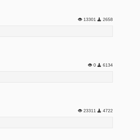
13301
2658
0
6134
23311
4722