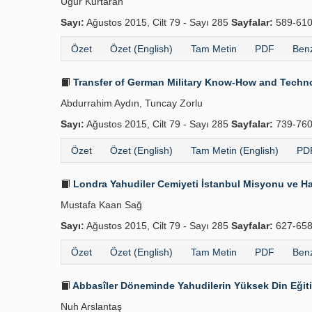
Uğur Kurtaran
Sayı:
Ağustos 2015, Cilt 79 - Sayı 285
Sayfalar:
589-61
Özet
Özet (English)
Tam Metin
PDF
Benz
Transfer of German Military Know-How and Technolo
Abdurrahim Aydın, Tuncay Zorlu
Sayı:
Ağustos 2015, Cilt 79 - Sayı 285
Sayfalar:
739-76
Özet
Özet (English)
Tam Metin (English)
PDF
Londra Yahudiler Cemiyeti İstanbul Misyonu ve Ha
Mustafa Kaan Sağ
Sayı:
Ağustos 2015, Cilt 79 - Sayı 285
Sayfalar:
627-65
Özet
Özet (English)
Tam Metin
PDF
Benz
Abbasîler Döneminde Yahudilerin Yüksek Din Eğiti
Nuh Arslantaş