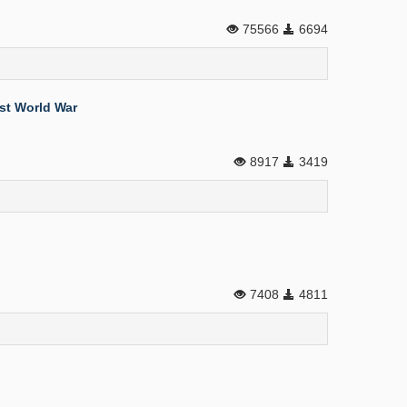
75566
6694
rst World War
8917
3419
7408
4811