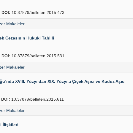
0
DOI:
10.37879/belleten.2015.473
er Makaleler
k Cezasının Hukuki Tahlili
8
DOI:
10.37879/belleten.2015.531
er Makaleler
u’nda XVIII. Yüzyıldan XIX. Yüzyıla Çiçek Aşısı ve Kuduz Aşısı
6
DOI:
10.37879/belleten.2015.611
er Makaleler
lişkileri