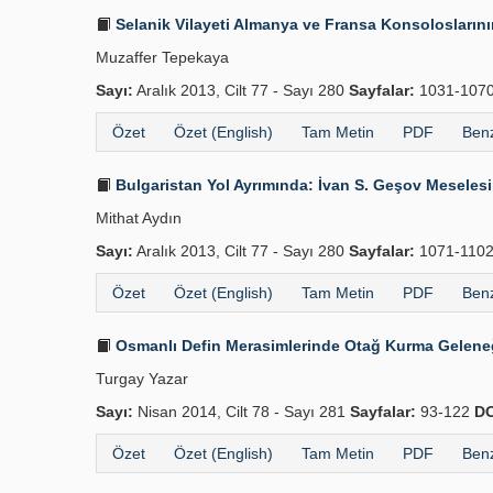
Selanik Vilayeti Almanya ve Fransa Kon­soloslarını
Muzaffer Tepekaya
Sayı:
Aralık 2013, Cilt 77 - Sayı 280
Sayfalar:
1031-107
Özet
Özet (English)
Tam Metin
PDF
Benz
Bulgaristan Yol Ayrımında: İvan S. Geşov Mese­lesi
Mithat Aydın
Sayı:
Aralık 2013, Cilt 77 - Sayı 280
Sayfalar:
1071-110
Özet
Özet (English)
Tam Metin
PDF
Benz
Osmanlı Defin Merasimlerinde Otağ Kurma Gelene
Turgay Yazar
Sayı:
Nisan 2014, Cilt 78 - Sayı 281
Sayfalar:
93-122
DO
Özet
Özet (English)
Tam Metin
PDF
Benz