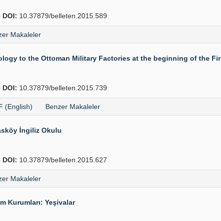
0
DOI:
10.37879/belleten.2015.589
er Makaleler
gy to the Ottoman Military Factories at the beginning of the Fi
0
DOI:
10.37879/belleten.2015.739
 (English)
Benzer Makaleler
sköy İngiliz Okulu
8
DOI:
10.37879/belleten.2015.627
er Makaleler
m Kurumları: Yeşivalar