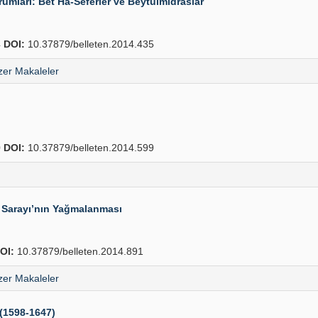
mları: Bet Ha-Seferler ve Beytülmidraslar
4
DOI:
10.37879/belleten.2014.435
er Makaleler
0
DOI:
10.37879/belleten.2014.599
 Sarayı’nın Yağmalanması
OI:
10.37879/belleten.2014.891
er Makaleler
 (1598-1647)