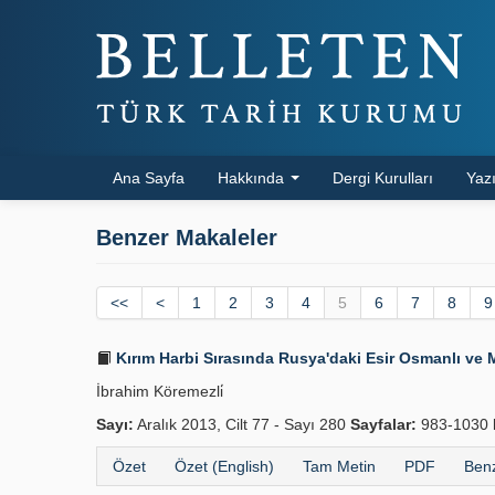
Ana Sayfa
Hakkında
Dergi Kurulları
Yazı
Benzer Makaleler
<<
<
1
2
3
4
5
6
7
8
9
Kırım Harbi Sırasında Rusya'daki Esir Osmanlı ve M
İbrahim Köremezli̇
Sayı:
Aralık 2013, Cilt 77 - Sayı 280
Sayfalar:
983-1030
Özet
Özet (English)
Tam Metin
PDF
Benz