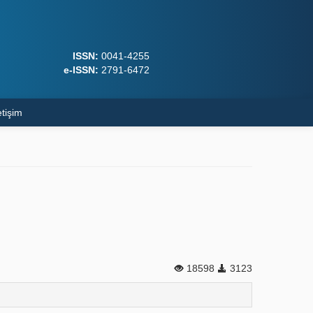
ISSN:
0041-4255
e-ISSN:
2791-6472
etişim
18598
3123