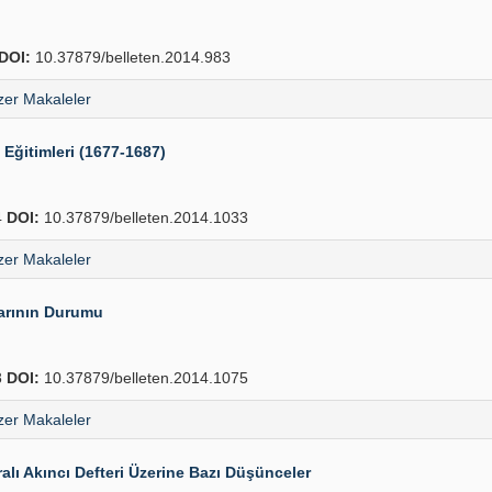
DOI:
10.37879/belleten.2014.983
er Makaleler
 Eğitimleri (1677-1687)
4
DOI:
10.37879/belleten.2014.1033
er Makaleler
arının Durumu
8
DOI:
10.37879/belleten.2014.1075
er Makaleler
lı Akıncı Defteri Üzerine Bazı Düşünceler