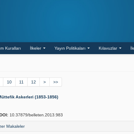
m Kuralları
İlkeler
Yayın Politikaları
Kılavuzlar
İl
10
11
12
>
>>
üttefik Askerleri (1853-1856)
DOI:
10.37879/belleten.2013.983
er Makaleler