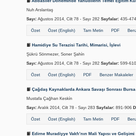
Abbasîler Döneminde Yahudilerin Temel Eğitim Kuru
Nuh Arslantaş
Sayı:
Ağustos 2014, Cilt 78 - Sayı 282
Sayfalar:
435-47
Özet
Özet (English)
Tam Metin
PDF
Benz
Hamidiye Su Terazisi Tarihi, Mimarisi, İşlevi
Şükrü Sönmezer, Soner Şahi̇n
Sayı:
Ağustos 2014, Cilt 78 - Sayı 282
Sayfalar:
599-61
Özet
Özet (English)
PDF
Benzer Makaleler
Çağdaş Kaynaklarda Ankara Savaşı Sonrası Bursa
Mustafa Çağhan Keski̇n
Sayı:
Aralık 2014, Cilt 78 - Sayı 283
Sayfalar:
891-906
D
Özet
Özet (English)
Tam Metin
PDF
Benz
Edirne Muradiyye Vakfı’nın Mali Yapısı ve Gelişimi