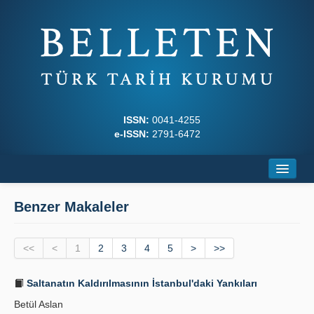
ISSN:
0041-4255
e-ISSN:
2791-6472
Ana Sayfa
Benzer Makaleler
Hakkında
<<
Dergi Kurulları
<
1
2
3
4
5
>
>>
Yazım Kuralları
Saltanatın Kaldırılmasının İstanbul'daki Yankıları
Betül Aslan
İlkeler