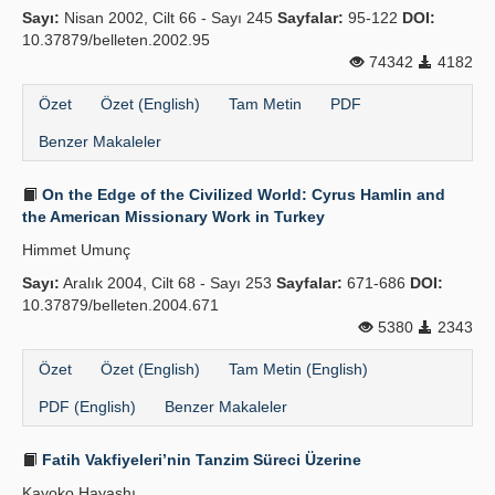
Sayı:
Nisan 2002, Cilt 66 - Sayı 245
Sayfalar:
95-122
DOI:
Yayın Politikaları
10.37879/belleten.2002.95
74342
4182
Kılavuzlar
Özet
Özet (English)
Tam Metin
PDF
İletişim
Benzer Makaleler
On the Edge of the Civilized World: Cyrus Hamlin and
the American Missionary Work in Turkey
Himmet Umunç
Sayı:
Aralık 2004, Cilt 68 - Sayı 253
Sayfalar:
671-686
DOI:
10.37879/belleten.2004.671
5380
2343
Özet
Özet (English)
Tam Metin (English)
PDF (English)
Benzer Makaleler
Fatih Vakfiyeleri’nin Tanzim Süreci Üzerine
Kayoko Hayashı