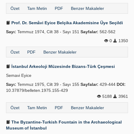
Özet
Tam Metin
PDF
Benzer Makaleler
Prof. Dr. Semâvi Eyice Belçika Akademisine Üye Seçildi
Sayı:
Temmuz 1974, Cilt 38 - Sayı 151
Sayfalar:
562-562
0
1350
Özet
PDF
Benzer Makaleler
İstanbul Arkeoloji Müzesinde Bizans-Türk Çeşmesi
Semavi Eyice
Sayı:
Temmuz 1975, Cilt 39 - Sayı 155
Sayfalar:
429-444
DOI:
10.37879/belleten.1975.155-429
5188
3961
Özet
Tam Metin
PDF
Benzer Makaleler
The Byzantine-Turkish Fountain in the Archaeological
Museum of İstanbul