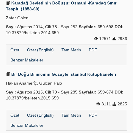
Karadağ Devleti’nin Doğuşu: Osmanlı-Karadağ Sınır
Tespiti (1858-60)
Zafer Gölen
Sayı:
Ağustos 2014, Cilt 78 - Sayı 282
Sayfalar:
659-698
DOI:
10.37879/belleten.2014.659
12571
2986
Özet
Özet (English)
Tam Metin
PDF
Benzer Makaleler
Bir Doğu Bilimcinin Gözüyle İstanbul Kütüphaneleri
Hakan Anameri̇ç, Gülcan Palo
Sayı:
Ağustos 2015, Cilt 79 - Sayı 285
Sayfalar:
659-674
DOI:
10.37879/belleten.2015.659
3111
2825
Özet
Özet (English)
Tam Metin
PDF
Benzer Makaleler