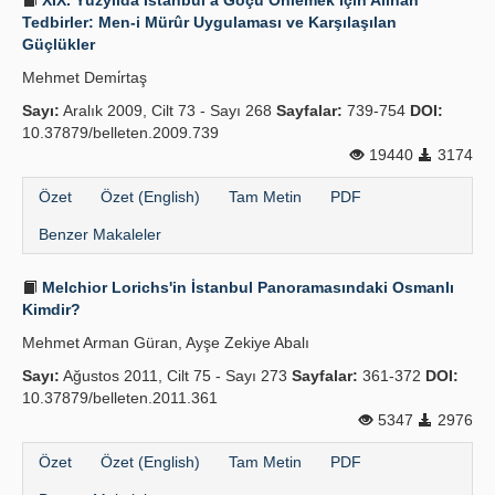
XIX. Yüzyılda İstanbul’a Göçü Önlemek İçin Alınan
Tedbirler: Men-i Mürûr Uygulaması ve Karşılaşılan
Güçlükler
Mehmet Demi̇rtaş
Sayı:
Aralık 2009, Cilt 73 - Sayı 268
Sayfalar:
739-754
DOI:
10.37879/belleten.2009.739
19440
3174
Özet
Özet (English)
Tam Metin
PDF
Benzer Makaleler
Melchior Lorichs'in İstanbul Panoramasındaki Osmanlı
Kimdir?
Mehmet Arman Güran, Ayşe Zekiye Abalı
Sayı:
Ağustos 2011, Cilt 75 - Sayı 273
Sayfalar:
361-372
DOI:
10.37879/belleten.2011.361
5347
2976
Özet
Özet (English)
Tam Metin
PDF