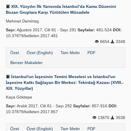
XIX. Yüzyılın İlk Yarısında İstanbul’da Kamu Düzenini
Bozan Gruplara Karşı Yürütülen Mücadele
Mehmet Demi̇rtaş
Sayı:
Ağustos 2017, Cilt 81 - Sayı 291
Sayfalar:
481-524
DOI:
10.37879/belleten.2017.481
6654
3348
Özet
Özet (English)
Tam Metin
PDF
Benzer Makaleler
İstanbul'un İaşesinin Temini Meselesi ve İstanbul'un
İaşesine Katkı Sağlayan Bir Merkez: Tekirdağ Kazası (XVIII.-
XIX. Yüzyıllar)
Kaya Göktepe
Sayı:
Aralık 2017, Cilt 81 - Sayı 292
Sayfalar:
857-916
DOI:
10.37879/belleten.2017.857
13870
3538
Özet
Özet (English)
Tam Metin
PDF