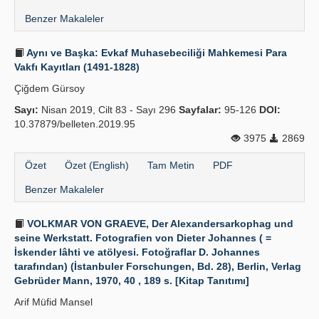
Benzer Makaleler
Aynı ve Başka: Evkaf Muhasebeciliği Mahkemesi Para
Vakfı Kayıtları (1491-1828)
Çiğdem Gürsoy
Sayı:
Nisan 2019, Cilt 83 - Sayı 296
Sayfalar:
95-126
DOI:
10.37879/belleten.2019.95
3975
2869
Özet
Özet (English)
Tam Metin
PDF
Benzer Makaleler
VOLKMAR VON GRAEVE, Der Alexandersarkophag und
seine Werkstatt. Fotografien von Dieter Johannes ( =
İskender lâhti ve atölyesi. Fotoğraflar D. Johannes
tarafından) (İstanbuler Forschungen, Bd. 28), Berlin, Verlag
Gebrüder Mann, 1970, 40 , 189 s. [Kitap Tanıtımı]
Arif Müfid Mansel