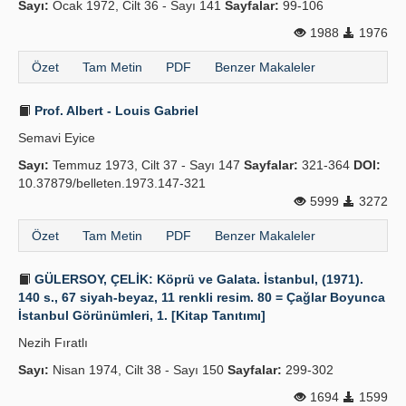
Sayı:
Ocak 1972, Cilt 36 - Sayı 141
Sayfalar:
99-106
1988
1976
Özet
Tam Metin
PDF
Benzer Makaleler
Prof. Albert - Louis Gabriel
Semavi Eyice
Sayı:
Temmuz 1973, Cilt 37 - Sayı 147
Sayfalar:
321-364
DOI:
10.37879/belleten.1973.147-321
5999
3272
Özet
Tam Metin
PDF
Benzer Makaleler
GÜLERSOY, ÇELİK: Köprü ve Galata. İstanbul, (1971).
140 s., 67 siyah-beyaz, 11 renkli resim. 80 = Çağlar Boyunca
İstanbul Görünümleri, 1. [Kitap Tanıtımı]
Nezih Fıratlı
Sayı:
Nisan 1974, Cilt 38 - Sayı 150
Sayfalar:
299-302
1694
1599