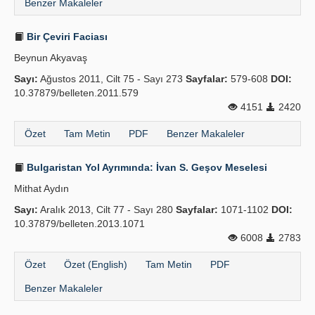
Benzer Makaleler
Bir Çeviri Faciası
Beynun Akyavaş
Sayı:
Ağustos 2011, Cilt 75 - Sayı 273
Sayfalar:
579-608
DOI:
10.37879/belleten.2011.579
4151
2420
Özet
Tam Metin
PDF
Benzer Makaleler
Bulgaristan Yol Ayrımında: İvan S. Geşov Mese­lesi
Mithat Aydın
Sayı:
Aralık 2013, Cilt 77 - Sayı 280
Sayfalar:
1071-1102
DOI:
10.37879/belleten.2013.1071
6008
2783
Özet
Özet (English)
Tam Metin
PDF
Benzer Makaleler