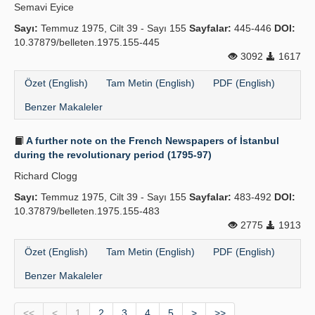
Semavi Eyice
Sayı:
Temmuz 1975, Cilt 39 - Sayı 155
Sayfalar:
445-446
DOI:
10.37879/belleten.1975.155-445
3092
1617
Özet (English)
Tam Metin (English)
PDF (English)
Benzer Makaleler
A further note on the French Newspapers of İstanbul
during the revolutionary period (1795-97)
Richard Clogg
Sayı:
Temmuz 1975, Cilt 39 - Sayı 155
Sayfalar:
483-492
DOI:
10.37879/belleten.1975.155-483
2775
1913
Özet (English)
Tam Metin (English)
PDF (English)
Benzer Makaleler
<<
<
1
2
3
4
5
>
>>