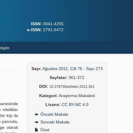
ISSN:
0041-4255
e-ISSN:
2791-6472
etişim
Sayı:
Ağustos 2011, Cilt 75 - Sayı 273
Sayfalar:
361-372
DOI:
10.37879/belleten.2011.361
Kategori:
Araştırma Makalesi
phanesinde
Lisans:
CC BY-NC 4.0
nitelikler
Önceki Makale
r kişi ile
n yanında,
Sonraki Makale
lge olarak
Özet