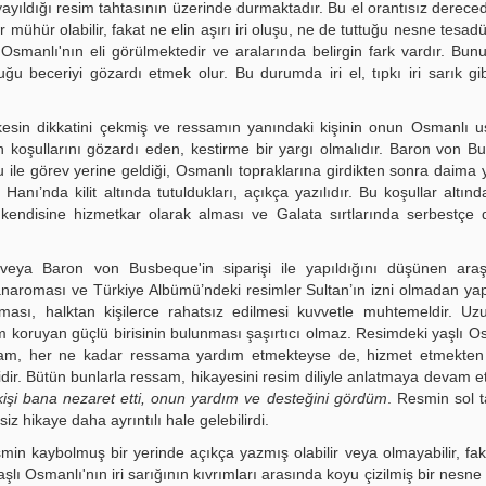
yıldığı resim tahtasının üzerinde durmaktadır. Bu el orantısız derecede
ühür olabilir, fakat ne elin aşırı iri oluşu, ne de tuttuğu nesne tesadüfi
manlı'nın eli görülmektedir ve aralarında belirgin fark vardır. Bunu
u beceriyi gözardı etmek olur. Bu durumda iri el, tıpkı iri sarık gi
erkesin dikkatini çekmiş ve ressamın yanındaki kişinin onun Osmanlı 
 koşullarını gözardı eden, kestirme bir yargı olmalıdır. Baron von B
 ile görev yerine geldiği, Osmanlı topraklarına girdikten sonra daima y
 Hanı’nda kilit altında tutuldukları, açıkça yazılıdır. Bu koşullar altın
endisine hizmetkar olarak alması ve Galata sırtlarında serbestçe 
a Baron von Busbeque'in siparişi ile yapıldığını düşünen araşt
 panaroması ve Türkiye Albümü’ndeki resimler Sultan’ın izni olmadan ya
aması, halktan kişilerce rahatsız edilmesi kuvvetle muhtemeldir. U
koruyan güçlü birisinin bulunması şaşırtıcı olmaz. Resimdeki yaşlı O
ı adam, her ne kadar ressama yardım etmekteyse de, hizmet etmekten
idir. Bütün bunlarla ressam, hikayesini resim diliyle anlatmaya devam e
işi bana nezaret etti, onun yardım ve desteğini gördüm
. Resmin sol t
z hikaye daha ayrıntılı hale gelebilirdi.
min kaybolmuş bir yerinde açıkça yazmış olabilir veya olmayabilir, fak
 Yaşlı Osmanlı'nın iri sarığının kıvrımları arasında koyu çizilmiş bir nesne