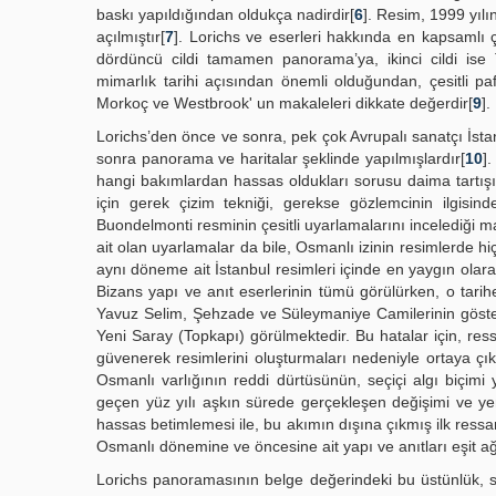
baskı yapıldığından oldukça nadirdir[
6
]. Resim, 1999 yılı
açılmıştır[
7
]. Lorichs ve eserleri hakkında en kapsamlı ç
dördüncü cildi tamamen panorama’ya, ikinci cildi ise 
mimarlık tarihi açısından önemli olduğundan, çesitli paf
Morkoç ve Westbrook' un makaleleri dikkate değerdir[
9
].
Lorichs’den önce ve sonra, pek çok Avrupalı sanatçı İstan
sonra panorama ve haritalar şeklinde yapılmışlardır[
10
]
hangi bakımlardan hassas oldukları sorusu daima tartışı
için gerek çizim tekniği, gerekse gözlemcinin ilgisind
Buondelmonti resminin çesitli uyarlamalarını incelediği 
ait olan uyarlamalar da bile, Osmanlı izinin resimlerde h
aynı döneme ait İstanbul resimleri içinde en yaygın olar
Bizans yapı ve anıt eserlerinin tümü görülürken, o tarih
Yavuz Selim, Şehzade ve Süleymaniye Camilerinin göster
Yeni Saray (Topkapı) görülmektedir. Bu hatalar için, res
güvenerek resimlerini oluşturmaları nedeniyle ortaya çıkt
Osmanlı varlığının reddi dürtüsünün, seçiçi algı biçimi
geçen yüz yılı aşkın sürede gerçekleşen değişimi ve ye
hassas betimlemesi ile, bu akımın dışına çıkmış ilk ress
Osmanlı dönemine ve öncesine ait yapı ve anıtları eşit ağı
Lorichs panoramasının belge değerindeki bu üstünlük, s