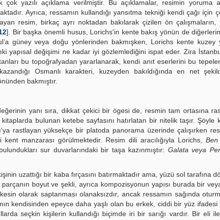
ok yazılı açıklama verilmiştir. Bu açıklamalar, resimin yoruma aç
tadır. Ayrıca, ressamın kullandığı yansıtma tekniği kendi çağı için çok
sayan resim, birkaç ayrı noktadan bakılarak çizilen ön çalışmaların, 
12
]. Bir başka önemli husus, Lorichs'in kente bakış yönün de diğerlerin
bul’a güney veya doğu yönlerinden bakmışken, Lorichs kente kuzey
 yapısal değişimi ne kadar iyi gözlemlediğini ispat eder. Zira İstanbul
anları bu topoğrafyadan yararlanarak, kendi anıt eserlerini bu tepele
i kazandığı Osmanlı karakteri, kuzeyden bakıldığında en net şekil
önünden bakmıştır.
ğerinin yanı sıra, dikkat çekici bir ögesi de, resmin tam ortasına ra
taplarda bulunan ketebe sayfasını hatırlatan bir nitelik taşır. Şöyle 
'ya rastlayan yüksekçe bir platoda panorama üzerinde çalışırken res
ki kent manzarası görülmektedir. Resim dili aracılığıyla Lorichs,
Ben
lundukları sur duvarlarındaki bir taşa kazınmıştır:
Galata veya Per
şinin uzattığı bir kaba fırçasını batırmaktadır ama, yüzü sol tarafına d
 parçanın boyut ve şekli, ayrıca kompozisyonun yapısı burada bir veya
n kesin olarak saptanması olanaksızdır, ancak ressamın sağında otur
samın kendisinden epeyce daha yaşlı olan bu erkek, ciddi bir yüz ifadesi 
larda seçkin kişilerin kullandığı biçimde iri bir sarığı vardır. Bir eli 