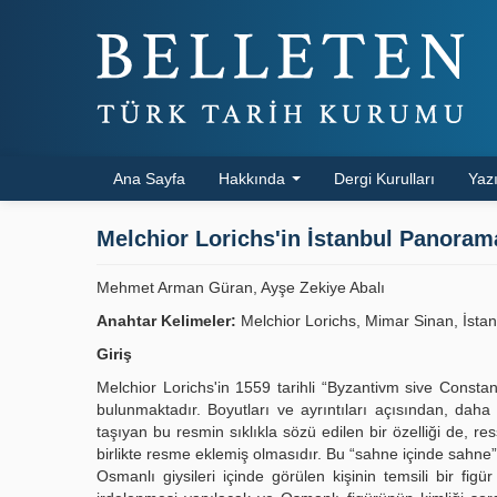
Ana Sayfa
Hakkında
Dergi Kurulları
Yazı
Melchior Lorichs'in İstanbul Panora
Mehmet Arman Güran, Ayşe Zekiye Abalı
Anahtar Kelimeler:
Melchior Lorichs, Mimar Sinan, İstan
Giriş
Melchior Lorichs'in 1559 tarihli “Byzantivm sive Constan
bulunmaktadır. Boyutları ve ayrıntıları açısından, daha
taşıyan bu resmin sıklıkla sözü edilen bir özelliği de, r
birlikte resme eklemiş olmasıdır. Bu “sahne içinde sahne
Osmanlı giysileri içinde görülen kişinin temsili bir fi