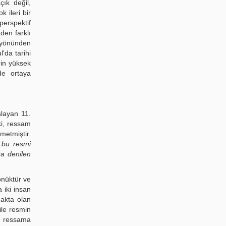
ık değil,
 ileri bir
perspektif
den farklı
 yönünden
'da tarihi
rin yüksek
de ortaya
slayan 11.
ki, ressam
metmiştir.
 bu resmi
a denilen
önüktür ve
 iki insan
makta olan
ile resmin
ile ressama