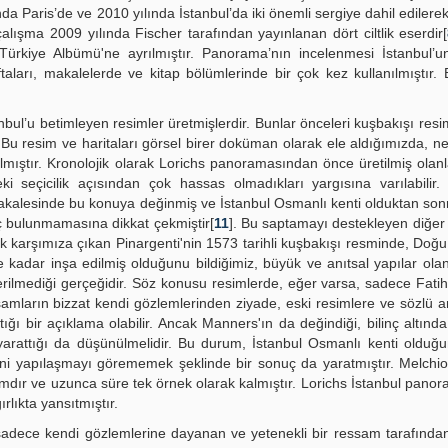
nda Paris’de ve 2010 yılında İstanbul’da iki önemli sergiye dahil edilerek
alışma 2009 yılında Fischer tarafından yayınlanan dört ciltlik eserdir[
Türkiye Albümü'ne ayrılmıştır. Panorama’nın incelenmesi İstanbul’u
taları, makalelerde ve kitap bölümlerinde bir çok kez kullanılmıştır.
bul’u betimleyen resimler üretmişlerdir. Bunlar önceleri kuşbakışı resi
. Bu resim ve haritaları görsel birer doküman olarak ele aldığımızda, n
lmıştır. Kronolojik olarak Lorichs panoramasından önce üretilmiş olan
eki seçicilik açısından çok hassas olmadıkları yargısına varılabilir
makalesinde bu konuya değinmiş ve İstanbul Osmanlı kenti olduktan sonr
iç bulunmamasına dikkat çekmiştir[
11
]. Bu saptamayı destekleyen diğer 
ak karşımıza çıkan Pinargenti'nin 1573 tarihli kuşbakışı resminde, Do
e kadar inşa edilmiş olduğunu bildiğimiz, büyük ve anıtsal yapılar ola
ilmediği gerçeğidir. Söz konusu resimlerde, eğer varsa, sadece Fati
samların bizzat kendi gözlemlerinden ziyade, eski resimlere ve sözlü a
ığı bir açıklama olabilir. Ancak Manners'ın da değindiği, bilinç altında
 yarattığı da düşünülmelidir. Bu durum, İstanbul Osmanlı kenti olduğ
ni yapılaşmayı görememek şeklinde bir sonuç da yaratmıştır. Melchio
amdır ve uzunca süre tek örnek olarak kalmıştır. Lorichs İstanbul pano
rlıkta yansıtmıştır.
adece kendi gözlemlerine dayanan ve yetenekli bir ressam tarafından