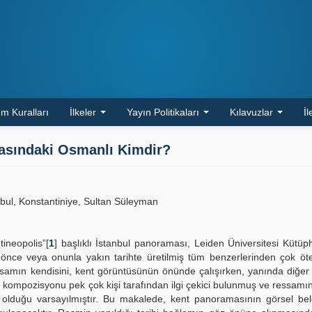
m Kuralları
İlkeler
Yayın Politikaları
Kılavuzlar
İl
masındaki Osmanlı Kimdir?
bul, Konstantiniye, Sultan Süleyman
tineopolis”[
1
] başlıklı İstanbul panoraması, Leiden Üniversitesi Kütü
 önce veya onunla yakın tarihte üretilmiş tüm benzerlerinden çok öte 
essamın kendisini, kent görüntüsünün önünde çalışırken, yanında diğer bi
” kompozisyonu pek çok kişi tarafından ilgi çekici bulunmuş ve ressamı
gür olduğu varsayılmıştır. Bu makalede, kent panoramasının görsel be