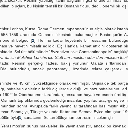
rgulanacaktır. Resmin yapıldığı tarihi bağlamın göz önüne alınmasın
en ip uçları, bu kişinin temsili bir Osmanlı figürü değil, önemli bir kiş
hior Lorichs, Kutsal Roma Germen İmparatoru'nun elçisi olarak İstanb
1555-1559 arasında Osmanlı ülkesinde bulunmuştur. Busbeque'in Avr
 önemli belgedir[
2
]. Her ne kadar heyetinde bir ressamın bulunduğ
ası ve heyetin misafir edildiği Elçi Han'da ikamet ettiğini gösteren bi
aktadır. Sol üst bölümünde “Byzantivm sive Constantineopolis” başlıklı
ra da ich Melchior Lorichs die Statt am moisten oder den moisten theil
adır. Resmin gerçekçi ifadesi, bakış yönünün Galata sırtlarından
l’da bulunduğu, ancak panoramayı, üzerinde tekrar çalışarak, V
inde ve 45 cm. yüksekliğinde olarak verilmiştir. Orijinalde tek parça
, paftaların enlerinin farklı ölçülerde olduğu ve bazı paftalarının iler
fa 1902’de Oberhummer tarafından, ressamın hayatı ve eserin üretiliş
n Osmanlı topraklarında gözlemlediği insanlar, yapılar, araç-gereç ve 
ünden sonra, Avrupa'da farklı yayıncılar tarafından basılmıştır. Albü
taşır. Sanatçıyı, Türkçe yazında ilk tanıtan Semavi Eyice olmuştur. 19
 bölümüyle[
5
] sanatçının Sultan Süleyman portresini incelemiştir.
Yerasimos’un sunuş makaleleri ile yayınlanmıştır, ancak bu kaynak 