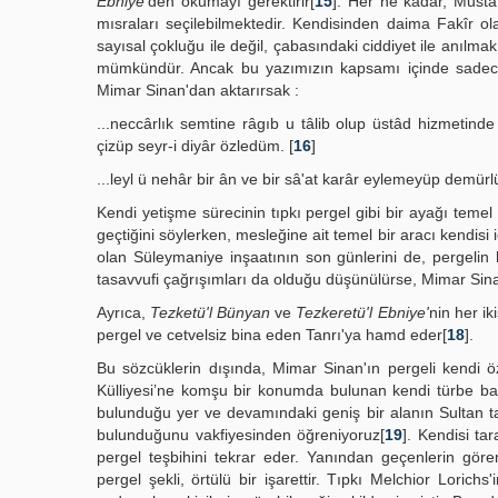
Ebniye’
den okumayı gerektirir[
15
]. Her ne kadar, Musta
mısraları seçilebilmektedir. Kendisinden daima Fakîr ol
sayısal çokluğu ile değil, çabasındaki ciddiyet ile anılmak 
mümkündür. Ancak bu yazımızın kapsamı içinde sadece t
Mimar Sinan'dan aktarırsak :
...neccârlık semtine râgıb u tâlib olup üstâd hizmetind
çizüp seyr-i diyâr özledüm. [
16
]
...leyl ü nehâr bir ân ve bir sâ'at karâr eylemeyüp demürl
Kendi yetişme sürecinin tıpkı pergel gibi bir ayağı temel
geçtiğini söylerken, mesleğine ait temel bir aracı kendi
olan Süleymaniye inşaatının son günlerini de, pergelin 
tasavvufi çağrışımları da olduğu düşünülürse, Mimar Sina
Ayrıca,
Tezketü'l Bünyan
ve
Tezkeretü'l Ebniye'
nin her i
pergel ve cetvelsiz bina eden Tanrı'ya hamd eder[
18
].
Bu sözcüklerin dışında, Mimar Sinan'ın pergeli kendi öz
Külliyesi’ne komşu bir konumda bulunan kendi türbe bah
bulunduğu yer ve devamındaki geniş bir alanın Sultan t
bulunduğunu vakfiyesinden öğreniyoruz[
19
]. Kendisi ta
pergel teşbihini tekrar eder. Yanından geçenlerin gör
pergel şekli, örtülü bir işarettir. Tıpkı Melchior Lorich