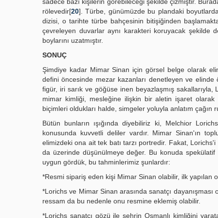
sadece bazı kişilerin görebileceği şekilde çizmiştir. Bu
rölevedir[
20
]. Türbe, günümüzde bu plandaki boyutlarda
dizisi, o tarihte türbe bahçesinin bitişiğinden başlamak
çevreleyen duvarlar aynı karakteri koruyacak şekilde 
boylarını uzatmıştır.
SONUÇ
Şimdiye kadar Mimar Sinan için görsel belge olarak elim
defini öncesinde mezar kazanları denetleyen ve elinde öl
figür, iri sarık ve göğüse inen beyazlaşmış sakallarıyla,
mimar kimliği, mesleğine ilişkin bir aletin işaret olarak
biçimleri oldukları halde, simgeler yoluyla anlatım çağın
Bütün bunların ışığında diyebiliriz ki, Melchior Lor
konusunda kuvvetli deliler vardır. Mimar Sinan'ın to
elimizdeki ona ait tek batı tarzı portredir. Fakat, Lori
da üzerinde düşünülmeye değer. Bu konuda spekülatif o
uygun gördük, bu tahminlerimiz şunlardır:
*Resmi sipariş eden kişi Mimar Sinan olabilir, ilk yapılan or
*Lorichs ve Mimar Sinan arasında sanatçı dayanışması ol
ressam da bu nedenle onu resmine eklemiş olabilir.
*Lorichs sanatçı gözü ile şehrin Osmanlı kimliğini yar