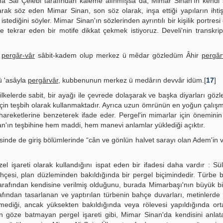
fa Sai Çelebi tarafından kaleme alınmışsa da, Mimar Sinan'ın kendi 
arak söz eden Mimar Sinan, son söz olarak, inşa ettiği yapıların iht
istediğini söyler. Mimar Sinan'ın sözlerinden ayrıntılı bir kişilik portres
ekrar eden bir motife dikkat çekmek istiyoruz. Develi'nin transkrip
e
pergâr-vâr
sâbit-kadem olup merkez ü mêdar gözledüm Âhir
pergâr
ü 'asâyla
pergârvâr
, kubbenunun merkez ü medârın devvâr idüm.[
17
]
 ilkelerde sabit, bir ayağı ile çevrede dolaşarak ve başka diyarları göz
si için teşbih olarak kullanmaktadır. Ayrıca uzun ömrünün en yoğun çalı
hareketlerine benzeterek ifade eder. Pergel'in mimarlar için öneminin
n'ın teşbihine hem maddi, hem manevi anlamlar yüklediği açıktır.
kisinde de giriş bölümlerinde “cân ve gönlün halvet sarayı olan Adem'in
el işareti olarak kullandığını ispat eden bir ifadesi daha vardır : S
çesi, plan düzleminden bakıldığında bir pergel biçimindedir. Türbe 
arafından kendisine verilmiş olduğunu, burada Mimarbaşı'nın büyük b
rafından tasarlanan ve yaptırılan türbenin bahçe duvarları, metinlerde 
emediği, ancak yüksekten bakıldığında veya rölevesi yapıldığında or
s'in göze batmayan pergel işareti gibi, Mimar Sinan'da kendisini anlata