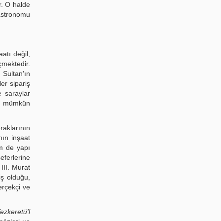
r. O halde
r astronomu
atı değil,
çmektedir.
 Sultan'ın
er sipariş
 saraylar
ası mümkün
raklarının
nın inşaat
em de yapı
eferlerine
III. Murat
iş olduğu,
erçekçi ve
ezkeretü'l