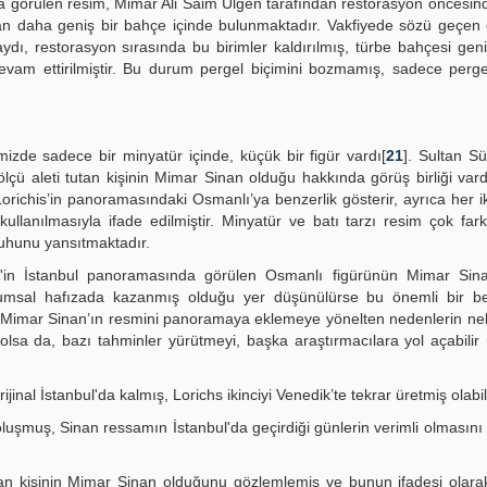
rada görülen resim, Mimar Ali Saim Ülgen tarafından restorasyon öncesin
n daha geniş bir bahçe içinde bulunmaktadır. Vakfiyede sözü geçen 
taydı, restorasyon sırasında bu birimler kaldırılmış, türbe bahçesi gen
devam ettirilmiştir. Bu durum pergel biçimini bozmamış, sadece perg
izde sadece bir minyatür içinde, küçük bir figür vardı[
21
]. Sultan S
çü aleti tutan kişinin Mimar Sinan olduğu hakkında görüş birliği vard
 Lorichis’in panoramasındaki Osmanlı’ya benzerlik gösterir, ayrıca her i
 kullanılmasıyla ifade edilmiştir. Minyatür ve batı tarzı resim çok fark
 ruhunu yansıtmaktadır.
ichs'in İstanbul panoramasında görülen Osmanlı figürünün Mimar Sin
plumsal hafızada kazanmış olduğu yer düşünülürse bu önemli bir be
chs'i Mimar Sinan’ın resmini panoramaya eklemeye yönelten nedenlerin ne
lsa da, bazı tahminler yürütmeyi, başka araştırmacılara yol açabili
ijinal İstanbul'da kalmış, Lorichs ikinciyi Venedik’te tekrar üretmiş olabili
uşmuş, Sinan ressamın İstanbul'da geçirdiği günlerin verimli olmasını
atan kişinin Mimar Sinan olduğunu gözlemlemiş ve bunun ifadesi olara