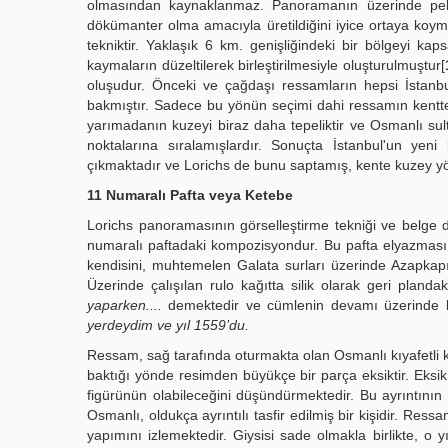
olmasından kaynaklanmaz. Panoramanın üzerinde pek ç
dökümanter olma amacıyla üretildiğini iyice ortaya koymak
tekniktir. Yaklaşık 6 km. genişliğindeki bir bölgeyi kap
kaymaların düzeltilerek birleştirilmesiyle oluşturulmuştur[
oluşudur. Önceki ve çağdaşı ressamların hepsi İstan
bakmıştır. Sadece bu yönün seçimi dahi ressamın kentteki
yarımadanın kuzeyi biraz daha tepeliktir ve Osmanlı sult
noktalarına sıralamışlardır. Sonuçta İstanbul'un yen
çıkmaktadır ve Lorichs de bunu saptamış, kente kuzey y
11 Numaralı Pafta veya Ketebe
Lorichs panoramasının görselleştirme tekniği ve belge de
numaralı paftadaki kompozisyondur. Bu pafta elyazması ki
kendisini, muhtemelen Galata surları üzerinde Azapkapı
Üzerinde çalışılan rulo kağıtta silik olarak geri planda
yaparken....
demektedir ve cümlenin devamı üzerinde bu
yerdeydim ve yıl 1559’du.
Ressam, sağ tarafında oturmakta olan Osmanlı kıyafetli ki
baktığı yönde resimden büyükçe bir parça eksiktir. Eksik
figürünün olabileceğini düşündürmektedir. Bu ayrıntını
Osmanlı, oldukça ayrıntılı tasfir edilmiş bir kişidir. Res
yapımını izlemektedir. Giysisi sade olmakla birlikte, o yıl