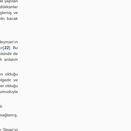
de yapılan
dükkanlar
işlemiş ve
elin bacak
üleyman’ın
ır[
22
]. Bu
kisinde de
lı anlatım
an olduğu
lgedir ve
ler olduğu
r umuduyla
r.
 sağlamış,
k Sinan'ın