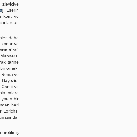
 izleyiciye
8
]. Eserin
n kent ve
 Bunlardan
mler, daha
e kadar ve
ların tümü
. Manners,
aki tarihe
bir örnek,
ğu Roma ve
n Bayezid,
h Camii ve
nlatımlara
 yatan bir
undan beri
r Lorichs,
ramasında,
 üretilmiş