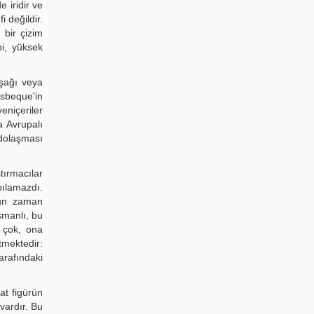
 iridir ve
 değildir.
 bir çizim
bi, yüksek
uşağı veya
usbeque'in
eniçeriler
da Avrupalı
dolaşması
ırmacılar
pılamazdı.
zun zaman
smanlı, bu
 çok, ona
tmektedir:
arafındaki
at figürün
 vardır. Bu