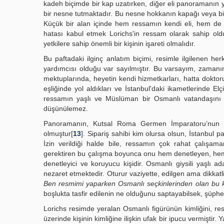
kadeh biçimde bir kap uzatırken, diğer eli panoramanın ya
bir nesne tutmaktadır. Bu nesne hokkanın kapağı veya bir m
Küçük bir alan içinde hem ressamın kendi eli, hem de Os
hatası kabul etmek Lorichs'in ressam olarak sahip olduğ
yetkilere sahip önemli bir kişinin işareti olmalıdır.
Bu paftadaki ilginç anlatım biçimi, resimle ilgilenen h
yardımcısı olduğu var sayılmıştır. Bu varsayım, zamanın
mektuplarında, heyetin kendi hizmetkarları, hatta doktoru
eşliğinde yol aldıkları ve İstanbul'daki ikametlerinde Elçi
ressamın yaşlı ve Müslüman bir Osmanlı vatandaşını k
düşünülemez.
Panoramanın, Kutsal Roma Germen İmparatoru’nun vey
olmuştur[
13
]. Sipariş sahibi kim olursa olsun, İstanbul
İzin verildiği halde bile, ressamın çok rahat çalışam
gerektiren bu çalışma boyunca onu hem denetleyen, hem 
denetleyici ve koruyucu kişidir. Osmanlı giysili yaşl
nezaret etmektedir. Oturur vaziyette, edilgen ama dikkatl
Ben resmimi yaparken Osmanlı seçkinlerinden olan bu k
boşlukta tasfir edilenin ne olduğunu saptayabilsek, şüphesi
Lorichs resimde yeralan Osmanlı figürünün kimliğini, res
üzerinde kişinin kimliğine ilişkin ufak bir ipucu vermiştir.