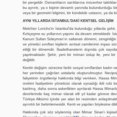
bir pergeldir. Osmanlıların sarıklarına mücevher taktıklar
bu ayrıntı, ya o kişinin devamlı yanında bulundurduğu bir ar
veya bir geometri bilginini, bir kündekâr ustasını, ya da 
AYNI YILLARDA İSTANBUL'DAKİ KENTSEL GELİŞİM
Melchior Lorichs'in İstanbul'da bulunduğu yıllarda şehir,
Kırkçeşme su yollarının yapımı da devam etmektedir. İs
Kanuni Sultan Süleyman'ın saltanatı dönemi, zenginliğin zi
ve yönetici sınıftan kişilerin anıtsal camilerinin inşası 
ettiği bir dönemdir. İbadethanelerin dışında çok say
yapılmaktadır. Şehir, yeni bir mimari üslup ile, yeni b
değildir.
Kentin değişim sürecine farklı sosyal sınıflardan kadın ve
her yerinden çağrılan ustalarla oluşturulmuştur. Neci
faliyetinin örgütlenişi hakkında bilgi verirken, Hassa M
üretimi faaliyetinin yöneticisi olarak oynadığı ikili rolü be
katılmış, daha sonra askerlikten ayrılarak Hassa Mimarla
devirlerinde baş mimar olarak elli yıl kadar göreve deva
Türkiye Albümü içinde yer alan bir resimden anlaşılmak
ayrıntılı bir betimlemesidir. Kenti ve yapıları böylesine d
Hakkında çok söz söylenmiş olan Mimar Sinan'ı kişisel