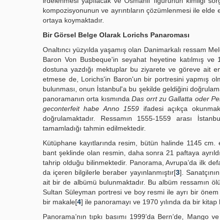
irdelenmesi yapılacak ve Osmanlı figürünün kimliği so
kompozisyonunun ve ayrıntıların çözümlenmesi ile elde edil
ortaya koymaktadır.
Bir Görsel Belge Olarak Lorichs Panaroması
Onaltıncı yüzyılda yaşamış olan Danimarkalı ressam Melc
Baron Von Busbeque'in seyahat heyetine katılmış ve 
dostuna yazdığı mektuplar bu ziyarete ve göreve ait en
etmese de, Lorichs'in Baron'un bir portresini yapmış olm
bulunması, onun İstanbul'a bu şekilde geldiğini doğrulam
panoramanın orta kısmında
Das orrt zu Gallatta oder Pe
geconterfeit habe Anno 1559
ifadesi açıkça okunmakt
doğrulamaktadır. Ressamın 1555-1559 arası İstanbu
tamamladığı tahmin edilmektedir.
Kütüphane kayıtlarında resim, bütün halinde 1145 cm. en
bant şeklinde olan resmin, daha sonra 21 paftaya ayrıldığı
tahrip olduğu bilinmektedir. Panorama, Avrupa’da ilk de
da içeren bilgilerle beraber yayınlanmıştır[
3
]. Sanatçını
ait bir de albümü bulunmaktadır. Bu albüm ressamın ölüm
Sultan Süleyman portresi ve boy resmi ile ayrı bir önem 
bir makale[
4
] ile panoramayı ve 1970 yılında da bir kitap
Panorama’nın tıpkı basımı 1999’da Bern’de, Mango ve 