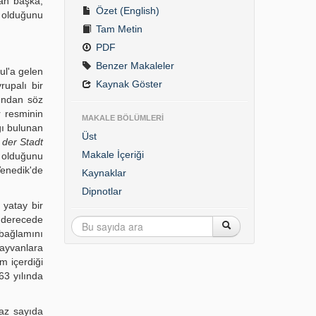
dan başka,
Özet (English)
i olduğunu
Tam Metin
PDF
Benzer Makaleler
ul'a gelen
Kaynak Göster
upalı bir
undan söz
r resminin
MAKALE BÖLÜMLERİ
ğı bulunan
Üst
 der Stadt
Makale İçeriği
 olduğunu
enedik'de
Kaynaklar
Dipnotlar
 yatay bir
i derecede
 bağlamını
hayvanlara
m içerdiği
63 yılında
az sayıda