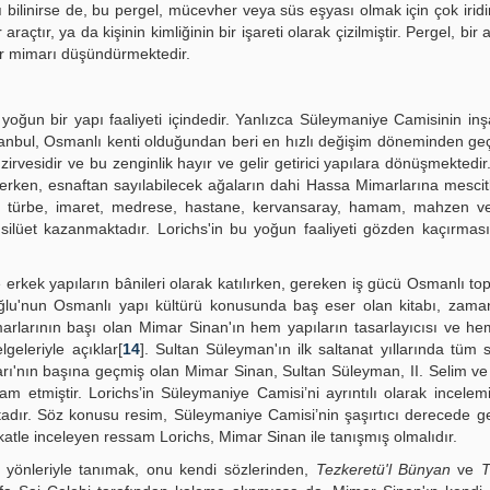
ı bilinirse de, bu pergel, mücevher veya süs eşyası olmak için çok iridi
açtır, ya da kişinin kimliğinin bir işareti olarak çizilmiştir. Pergel, bi
bir mimarı düşündürmektedir.
 yoğun bir yapı faaliyeti içindedir. Yanlızca Süleymaniye Camisinin inşa
tanbul, Osmanlı kenti olduğundan beri en hızlı değişim döneminden ge
rvesidir ve bu zenginlik hayır ve gelir getirici yapılara dönüşmektedir.
sürerken, esnaftan sayılabilecek ağaların dahi Hassa Mimarlarına mescitl
ıda türbe, imaret, medrese, hastane, kervansaray, hamam, mahzen ve
ir silüet kazanmaktadır. Lorichs'in bu yoğun faaliyeti gözden kaçırm
 erkek yapıların bânileri olarak katılırken, gereken iş gücü Osmanlı top
poğlu'nun Osmanlı yapı kültürü konusunda baş eser olan kitabı, zama
imarlarının başı olan Mimar Sinan'ın hem yapıların tasarlayıcısı ve h
lgeleriyle açıklar[
14
]. Sultan Süleyman'ın ilk saltanat yıllarında tüm s
rı'nın başına geçmiş olan Mimar Sinan, Sultan Süleyman, II. Selim ve 
m etmiştir. Lorichs’in Süleymaniye Camisi’ni ayrıntılı olarak incelem
tadır. Söz konusu resim, Süleymaniye Camisi’nin şaşırtıcı derecede g
ikkatle inceleyen ressam Lorichs, Mimar Sinan ile tanışmış olmalıdır.
 yönleriyle tanımak, onu kendi sözlerinden,
Tezkeretü'l Bünyan
ve
T