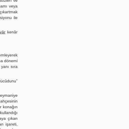
sözleri ve
işamı veya
i çıkartmak
siyonu ile
vâr
kenâr
lemleyerek
şma dönemi
 yanı sıra
 vücûdunu”
üleymaniye
bahçesinin
ir konağın
kullandığı
taya çıkan
n işareti,