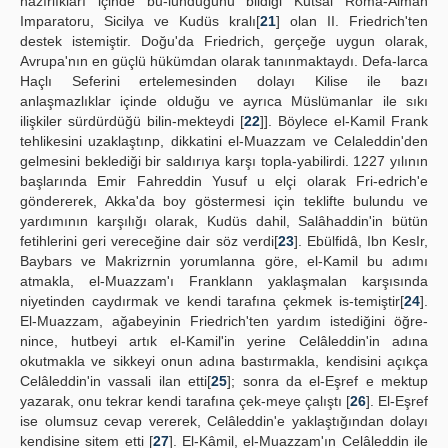
hazırlıkları içinde bu-lunduğunu bildiği Kutsal Roma-Alman
Imparatoru, Sicilya ve Kudüs kralı[
21
] olan II. Friedrich'ten
destek istemiştir. Doğu'da Friedrich, gerçeğe uygun olarak,
Avrupa'nın en güçlü hükümdan olarak tanınmaktaydı. Defa-larca
Haçlı Seferini ertelemesinden dolayı Kilise ile bazı
anlaşmazlıklar içinde olduğu ve ayrıca Müslümanlar ile sıkı
ilişkiler sürdürdüğü bilin-mekteydi [
22
]]. Böylece el-Kamil Frank
tehlikesini uzaklaştınp, dikkatini el-Muazzam ve Celaleddin'den
gelmesini beklediği bir saldırıya karşı topla-yabilirdi. 1227 yılının
başlarında Emir Fahreddin Yusuf u elçi olarak Fri-edrich'e
göndererek, Akka'da boy göstermesi için teklifte bulundu ve
yardımının karşılığı olarak, Kudüs dahil, Salâhaddin'in bütün
fetihlerini geri vereceğine dair söz verdi[
23
]. Ebülfidâ, Ibn KesIr,
Baybars ve Makrizrnin yorumlanna göre, el-Kamil bu adımı
atmakla, el-Muazzam'ı Franklann yaklaşmalan karşısında
niyetinden caydırmak ve kendi tarafına çekmek is-temiştir[
24
].
El-Muazzam, ağabeyinin Friedrich'ten yardım istediğini öğre-
nince, hutbeyi artık el-Kamil'in yerine Celâleddin'in adına
okutmakla ve sikkeyi onun adına bastırmakla, kendisini açıkça
Celâleddin'in vassali ilan etti[
25
]; sonra da el-Eşref e mektup
yazarak, onu tekrar kendi tarafına çek-meye çalıştı [
26
]. El-Eşref
ise olumsuz cevap vererek, Celâleddin'e yaklaştığından dolayı
kendisine sitem etti [
27
]. El-Kâmil, el-Muazzam'ın Celâleddin ile