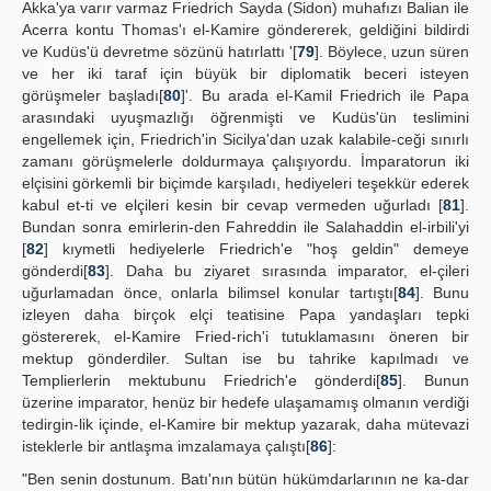
Akka'ya varır varmaz Friedrich Sayda (Sidon) muhafızı Balian ile
Acerra kontu Thomas'ı el-Kamire göndererek, geldiğini bildirdi
ve Kudüs'ü devretme sözünü hatırlattı '[
79
]. Böylece, uzun süren
ve her iki taraf için büyük bir diplomatik beceri isteyen
görüşmeler başladı[
80
]'. Bu arada el-Kamil Friedrich ile Papa
arasındaki uyuşmazlığı öğrenmişti ve Kudüs'ün teslimini
engellemek için, Friedrich'in Sicilya'dan uzak kalabile-ceği sınırlı
zamanı görüşmelerle doldurmaya çalışıyordu. İmparatorun iki
elçisini görkemli bir biçimde karşıladı, hediyeleri teşekkür ederek
kabul et-ti ve elçileri kesin bir cevap vermeden uğurladı [
81
].
Bundan sonra emirlerin-den Fahreddin ile Salahaddin el-irbili'yi
[
82
] kıymetli hediyelerle Friedrich'e "hoş geldin" demeye
gönderdi[
83
]. Daha bu ziyaret sırasında imparator, el-çileri
uğurlamadan önce, onlarla bilimsel konular tartıştı[
84
]. Bunu
izleyen daha birçok elçi teatisine Papa yandaşları tepki
göstererek, el-Kamire Fried-rich'i tutuklamasını öneren bir
mektup gönderdiler. Sultan ise bu tahrike kapılmadı ve
Templierlerin mektubunu Friedrich'e gönderdi[
85
]. Bunun
üzerine imparator, henüz bir hedefe ulaşamamış olmanın verdiği
tedirgin-lik içinde, el-Kamire bir mektup yazarak, daha mütevazi
isteklerle bir antlaşma imzalamaya çalıştı[
86
]:
"Ben senin dostunum. Batı'nın bütün hükümdarlarının ne ka-dar