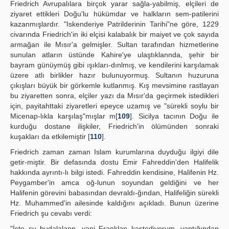
Friedrich Avrupalılara birçok yarar sağla-yabilmiş, elçileri de
ziyaret ettikleri Doğu'lu hükümdar ve halkların sem-patilerini
kazanmışlardır. "Iskenderiye Patrilderinin Tarihi"ne göre, 1229
civarında Friedrich'in iki elçisi kalabalık bir maiyet ve çok sayıda
armağan ile Mısır'a gelmişler. Sultan tarafından hizmetlerine
sunulan atların üstünde Kahire'ye ulaştıklannda, şehir bir
bayram günüymüş gibi ışıkları-dınlmış, ve kendilerini karşılamak
üzere atlı birlikler hazır bulunuyormuş. Sultanın huzuruna
çıkışları büyük bir görkemle kutlanmış. Kış mevsimine rastlayan
bu ziyaretten sonra, elçiler yazı da Mısır'da geçirmek istedikleri
için, payitahttaki ziyaretleri epeyce uzamış ve "sürekli soylu bir
Micenap-lıkla karşılaş"mışlar m[
109
]. Sicilya tacının Doğu ile
kurduğu dostane ilişkiler, Friedrich'in ölümünden sonraki
kuşakları da etkilemiştir [
110
].
Friedrich zaman zaman Islam kurumlarına duyduğu ilgiyi dile
getir-miştir. Bir defasında dostu Emir Fahreddin'den Halifelik
hakkında ayrıntı-lı bilgi istedi. Fahreddin kendisine, Halifenin Hz.
Peygamber'in amca oğ-lunun soyundan geldiğini ve her
Halifenin görevini babasından devraldı-ğından, Halifeliğin sürekli
Hz. Muhammed'in ailesinde kaldığını açıkladı. Bunun üzerine
Friedrich şu cevabı verdi:
"İşte şu budalalann, yani Franklan kastediyorum, yaptığından