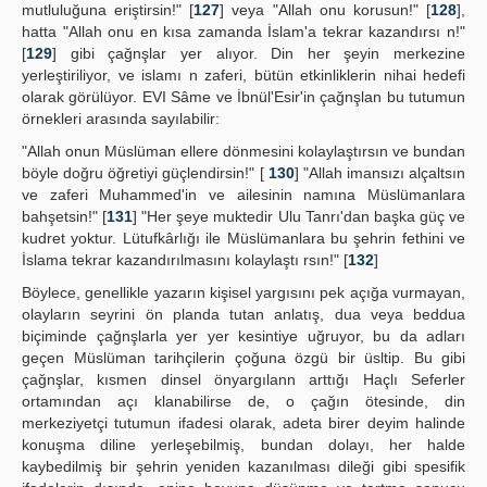
mutluluğuna eriştirsin!" [
127
] veya "Allah onu korusun!" [
128
],
hatta "Allah onu en kısa zamanda İslam'a tekrar kazandırsı n!"
[
129
] gibi çağnşlar yer alıyor. Din her şeyin merkezine
yerleştiriliyor, ve islamı n zaferi, bütün etkinliklerin nihai hedefi
olarak görülüyor. EVI Sâme ve İbnül'Esir'in çağnşlan bu tutumun
örnekleri arasında sayılabilir:
"Allah onun Müslüman ellere dönmesini kolaylaştırsın ve bundan
böyle doğru öğretiyi güçlendirsin!" [
130
] "Allah imansızı alçaltsın
ve zaferi Muhammed'in ve ailesinin namına Müslümanlara
bahşetsin!" [
131
] "Her şeye muktedir Ulu Tanrı'dan başka güç ve
kudret yoktur. Lütufkârlığı ile Müslümanlara bu şehrin fethini ve
İslama tekrar kazandırılmasını kolaylaştı rsın!" [
132
]
Böylece, genellikle yazarın kişisel yargısını pek açığa vurmayan,
olayların seyrini ön planda tutan anlatış, dua veya beddua
biçiminde çağnşlarla yer yer kesintiye uğruyor, bu da adları
geçen Müslüman tarihçilerin çoğuna özgü bir üsltip. Bu gibi
çağnşlar, kısmen dinsel önyargılann arttığı Haçlı Seferler
ortamından açı klanabilirse de, o çağın ötesinde, din
merkeziyetçi tutumun ifadesi olarak, adeta birer deyim halinde
konuşma diline yerleşebilmiş, bundan dolayı, her halde
kaybedilmiş bir şehrin yeniden kazanılması dileği gibi spesifik