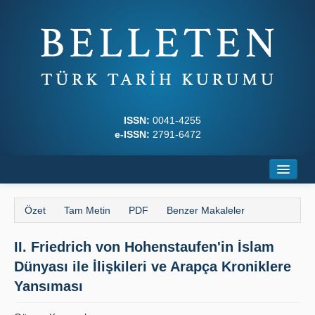
ISSN:
0041-4255
e-ISSN:
2791-6472
Ana Sayfa
Özet
Tam Metin
PDF
Benzer Makaleler
Hakkında
II. Friedrich von Hohenstaufen'in İslam
Dergi Kurulları
Dünyası ile İlişkileri ve Arapça Kroniklere
Yazım Kuralları
Yansıması
İlkeler