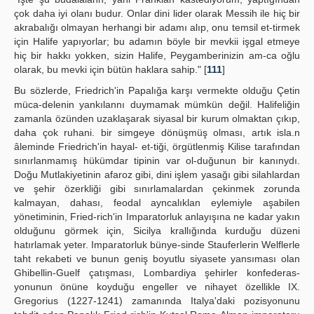
çok daha iyi olanı budur. Onlar dini lider olarak Messih ile hiç bir
akrabalığı olmayan herhangi bir adamı alıp, onu temsil et-tirmek
için Halife yapıyorlar; bu adamın böyle bir mevkii işgal etmeye
hiç bir hakkı yokken, sizin Halife, Peygamberinizin am-ca oğlu
olarak, bu mevki için bütün haklara sahip." [
111
]
Bu sözlerde, Friedrich'in Papalığa karşı vermekte olduğu Çetin
müca-delenin yankılannı duymamak mümkün değil. Halifeliğin
zamanla özünden uzaklaşarak siyasal bir kurum olmaktan çıkıp,
daha çok ruhani. bir simgeye dönüşmüş olması, artık isla.n
âleminde Friedrich'in hayal- et-tiği, örgütlenmiş Kilise tarafından
sınırlanmamış hükümdar tipinin var ol-duğunun bir kanınydı.
Doğu Mutlakiyetinin afaroz gibi, dini işlem yasağı gibi silahlardan
ve şehir özerkliği gibi sınırlamalardan çekinmek zorunda
kalmayan, dahası, feodal ayncalıklan eylemiyle aşabilen
yönetiminin, Fried-rich'in Imparatorluk anlayışına ne kadar yakın
olduğunu görmek için, Sicilya krallığında kurduğu düzeni
hatırlamak yeter. Imparatorluk bünye-sinde Stauferlerin Welflerle
taht rekabeti ve bunun geniş boyutlu siyasete yansıması olan
Ghibellin-Guelf çatışması, Lombardiya şehirler konfederas-
yonunun önüne koyduğu engeller ve nihayet özellikle IX.
Gregorius (1227-1241) zamanında Italya'daki pozisyonunu