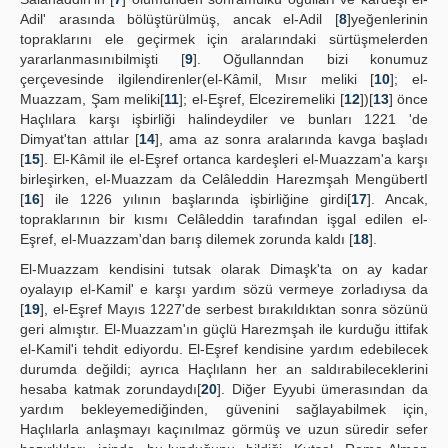
Adil' arasında bölüştürülmüş, ancak el-Adil [
8
]yeğenlerinin
topraklarını ele geçirmek için aralarındaki sürtüşmelerden
yararlanmasınıbilmişti [
9
]. Oğullanndan bizi konumuz
çerçevesinde ilgilendirenler(el-Kâmil, Mısır meliki [
10
]; el-
Muazzam, Şam meliki[
11
]; el-Eşref, Elceziremeliki [
12
])[
13
] önce
Haçlılara karşı işbirliği halindeydiler ve bunları 1221 'de
Dimyat'tan attılar [
14
], ama az sonra aralarında kavga başladı
[
15
]. El-Kâmil ile el-Eşref ortanca kardeşleri el-Muazzam'a karşı
birleşirken, el-Muazzam da Celâleddin Harezmşah MengübertI
[
16
] ile 1226 yılının başlarında işbirliğine girdi[
17
]. Ancak,
topraklarının bir kısmı Celâleddin tarafından işgal edilen el-
Eşref, el-Muazzam'dan barış dilemek zorunda kaldı [
18
].
El-Muazzam kendisini tutsak olarak Dimaşk'ta on ay kadar
oyalayıp el-Kamil' e karşı yardım sözü vermeye zorladıysa da
[
19
], el-Eşref Mayıs 1227'de serbest bırakıldıktan sonra sözünü
geri almıştır. El-Muazzam'ın güçlü Harezmşah ile kurduğu ittifak
el-Kamil'i tehdit ediyordu. El-Eşref kendisine yardım edebilecek
durumda değildi; ayrıca Haçlılann her an saldırabileceklerini
hesaba katmak zorundaydı[
20
]. Diğer Eyyubi ümerasından da
yardım bekleyemediğinden, güvenini sağlayabilmek için,
Haçlılarla anlaşmayı kaçınılmaz görmüş ve uzun süredir sefer