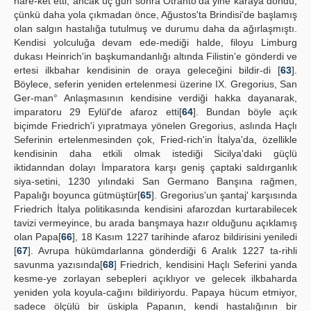
hare-ket etti, ancak üç gün sonra Otranto'da yine karaya döndü,
çünkü daha yola çıkmadan önce, Ağustos'ta Brindisi'de başlamış
olan salgın hastalığa tutulmuş ve durumu daha da ağırlaşmıştı.
Kendisi yolculuğa devam ede-mediği halde, filoyu Limburg
dukası Heinrich'in başkumandanlığı altında Filistin'e gönderdi ve
ertesi ilkbahar kendisinin de oraya geleceğini bildir-di [
63
].
Böylece, seferin yeniden ertelenmesi üzerine IX. Gregorius, San
Ger-man° Anlaşmasının kendisine verdiği hakka dayanarak,
imparatoru 29 Eylül'de afaroz etti[
64
]. Bundan böyle açık
biçimde Friedrich'i yıpratmaya yönelen Gregorius, aslında Haçlı
Seferinin ertelenmesinden çok, Fried-rich'in İtalya'da, özellikle
kendisinin daha etkili olmak istediği Sicilya'daki güçlü
iktidanndan dolayı İmparatora karşı geniş çaptaki saldırganlık
siya-setini, 1230 yılındaki San Germano Banşına rağmen,
Papalığı boyunca gütmüştür[
65
]. Gregorius'un şantaj' karşısında
Friedrich İtalya politikasında kendisini afarozdan kurtarabilecek
tavizi vermeyince, bu arada banşmaya hazır olduğunu açıklamış
olan Papa[
66
], 18 Kasım 1227 tarihinde afaroz bildirisini yeniledi
[
67
]. Avrupa hükümdarlanna gönderdiği 6 Aralık 1227 ta-rihli
savunma yazısında[
68
] Friedrich, kendisini Haçlı Seferini yanda
kesme-ye zorlayan sebepleri açıklıyor ve gelecek ilkbaharda
yeniden yola koyula-cağını bildiriyordu. Papaya hücum etmiyor,
sadece ölçülü bir üskipla Papanın, kendi hastalığının bir