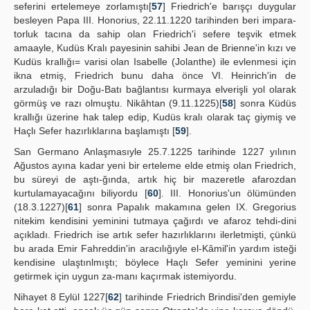
seferini ertelemeye zorlamıştı[
57
] Friedrich'e barışçı duygular
besleyen Papa III. Honorius, 22.11.1220 tarihinden beri impara-
torluk tacına da sahip olan Friedrich'i sefere teşvik etmek
amaayle, Kudüs Kralı payesinin sahibi Jean de Brienne'in kızı ve
Kudüs krallığı= varisi olan Isabelle (Jolanthe) ile evlenmesi için
ikna etmiş, Friedrich bunu daha önce VI. Heinrich'in de
arzuladığı bir Doğu-Batı bağlantısı kurmaya elverişli yol olarak
görmüş ve razı olmuştu. Nikâhtan (9.11.1225)[
58
] sonra Küdüs
krallığı üzerine hak talep edip, Kudüs kralı olarak taç giymiş ve
Haçlı Sefer hazırlıklarına başlamıştı [
59
].
San Germano Anlaşmasıyle 25.7.1225 tarihinde 1227 yılının
Ağustos ayına kadar yeni bir erteleme elde etmiş olan Friedrich,
bu süreyi de aştı-ğında, artık hiç bir mazeretle afarozdan
kurtulamayacağını biliyordu [
60
]. III. Honorius'un ölümünden
(18.3.1227)[
61
] sonra Papalık makamına gelen IX. Gregorius
nitekim kendisini yeminini tutmaya çağırdı ve afaroz tehdi-dini
açıkladı. Friedrich ise artık sefer hazırlıklarını ilerletmişti, çünkü
bu arada Emir Fahreddin'in aracılığıyle el-Kâmil'in yardım isteği
kendisine ulaştınlmıştı; böylece Haçlı Sefer yeminini yerine
getirmek için uygun za-manı kaçırmak istemiyordu.
Nihayet 8 Eylül 1227[
62
] tarihinde Friedrich Brindisi'den gemiyle