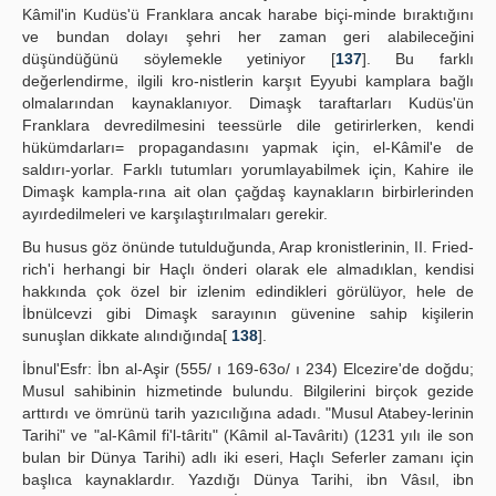
Kâmil'in Kudüs'ü Franklara ancak harabe biçi-minde bıraktığını
ve bundan dolayı şehri her zaman geri alabileceğini
düşündüğünü söylemekle yetiniyor [
137
]. Bu farklı
değerlendirme, ilgili kro-nistlerin karşıt Eyyubi kamplara bağlı
olmalarından kaynaklanıyor. Dimaşk taraftarları Kudüs'ün
Franklara devredilmesini teessürle dile getirirlerken, kendi
hükümdarları= propagandasını yapmak için, el-Kâmil'e de
saldırı-yorlar. Farklı tutumları yorumlayabilmek için, Kahire ile
Dimaşk kampla-rına ait olan çağdaş kaynakların birbirlerinden
ayırdedilmeleri ve karşılaştırılmaları gerekir.
Bu husus göz önünde tutulduğunda, Arap kronistlerinin, II. Fried-
rich'i herhangi bir Haçlı önderi olarak ele almadıklan, kendisi
hakkında çok özel bir izlenim edindikleri görülüyor, hele de
İbnülcevzi gibi Dimaşk sarayının güvenine sahip kişilerin
sunuşlan dikkate alındığında[
138
].
İbnul'Esfr: İbn al-Aşir (555/ ı 169-63o/ ı 234) Elcezire'de doğdu;
Musul sahibinin hizmetinde bulundu. Bilgilerini birçok gezide
arttırdı ve ömrünü tarih yazıcılığına adadı. "Musul Atabey-lerinin
Tarihi" ve "al-Kâmil fi'l-târitı" (Kâmil al-Tavâritı) (1231 yılı ile son
bulan bir Dünya Tarihi) adlı iki eseri, Haçlı Seferler zamanı için
başlıca kaynaklardır. Yazdığı Dünya Tarihi, ibn Vâsıl, ibn