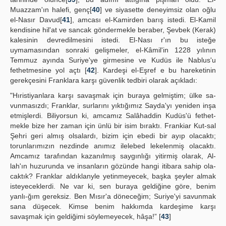
Muazzam'ın halefi, genç[
40
] ve siyasette deneyimsiz olan oğlu
el-Nasır Davud[
41
], amcası el-Kamirden barış istedi. El-Kamil
kendisine hil'at ve sancak göndermekle beraber, Şevbek (Kerak)
kalesinin devredilmesini istedi. El-Nası r'ın bu isteğe
uymamasından sonraki gelişmeler, el-Kâmil'in 1228 yılının
Temmuz ayında Suriye'ye girmesine ve Kudüs ile Nablus'u
fethetmesine yol açtı [
42
]. Kardeşi el-Eşref e bu hareketinin
gerekçesini Franklara karşı güvenlik tedbiri olarak açıkladı:
"Hıristiyanlara karşı savaşmak için buraya gelmiştim; ülke sa-
vunmasızdı; Franklar, surlarını yıktığımız Sayda'yı yeniden inşa
etmişlerdi. Biliyorsun ki, amcamız Salâhaddin Kudüs'ü fethet-
mekle bize her zaman için ünlü bir isim bıraktı. Frankiar Kut-sal
Şehri geri almış olsalardı, bizim için ebedi bir ayıp olacaktı;
torunlarımızın nezdinde anımız ilelebed lekelenmiş olacaktı.
Amcamız tarafından kazanılmış saygınlığı yitirmiş olarak, Al-
lah'ın huzurunda ve insanların gözünde hangi itibara sahip ola-
caktık? Franklar aldıklanyle yetinmeyecek, başka şeyler almak
isteyeceklerdi. Ne var ki, sen buraya geldiğine göre, benim
yanlı-ğım gereksiz. Ben Mısır'a döneceğim; Suriye'yi savunmak
sana düşecek. Kimse benim hakkımda kardeşime karşı
savaşmak için geldiğimi söylemeyecek, hâşa!” [
43
]