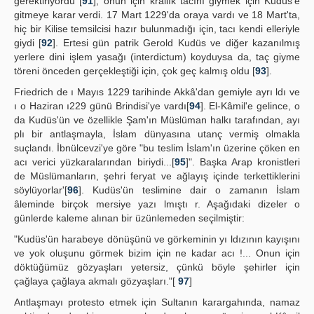
gerektiriyordu [
91
], onun için krallık tacını giymek için Kudüs'e
gitmeye karar verdi. 17 Mart 1229'da oraya vardı ve 18 Mart'ta,
hiç bir Kilise temsilcisi hazır bulunmadığı için, tacı kendi elleriyle
giydi [
92
]. Ertesi gün patrik Gerold Kudüs ve diğer kazanılmış
yerlere dini işlem yasağı (interdictum) koyduysa da, taç giyme
töreni önceden gerçekleştiği için, çok geç kalmış oldu [
93
].
Friedrich de ı Mayıs 1229 tarihinde Akkâ'dan gemiyle ayrı ldı ve
ı o Haziran ı229 günü Brindisi'ye vardı[
94
]. El-Kâmil'e gelince, o
da Kudüs'ün ve özellikle Şam'ın Müslüman halkı tarafından, ayı
plı bir antlaşmayla, İslam dünyasına utanç vermiş olmakla
suçlandı. İbnülcevzi'ye göre "bu teslim İslam'ın üzerine çöken en
acı verici yüzkaralarından biriydi...[
95
]". Başka Arap kronistleri
de Müslümanların, şehri feryat ve ağlayış içinde terkettiklerini
söylüyorlar'[
96
]. Kudüs'ün teslimine dair o zamanın İslam
âleminde birçok mersiye yazı lmıştı r. Aşağıdaki dizeler o
günlerde kaleme alınan bir üzünlemeden seçilmiştir:
"Kudüs'ün harabeye dönüşünü ve görkeminin yı ldızının kayışını
ve yok oluşunu görmek bizim için ne kadar acı !... Onun için
döktüğümüz gözyaşları yetersiz, çünkü böyle şehirler için
çağlaya çağlaya akmalı gözyaşları."[
97
]
Antlaşmayı protesto etmek için Sultanın karargahında, namaz