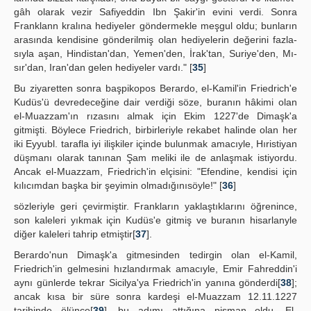
gâh olarak vezir Safiyeddin Ibn Şakir'in evini verdi. Sonra
Franklann kralına hediyeler göndermekle meşgul oldu; bunların
arasında kendisine gönderilmiş olan hediyelerin değerini fazla-
sıyla aşan, Hindistan'dan, Yemen'den, İrak'tan, Suriye'den, Mı-
sır'dan, Iran'dan gelen hediyeler vardı." [
35
]
Bu ziyaretten sonra başpikopos Berardo, el-Kamil'in Friedrich'e
Kudüs'ü devredeceğine dair verdiği söze, buranın hâkimi olan
el-Muazzam'ın rızasını almak için Ekim 1227'de Dimaşk'a
gitmişti. Böylece Friedrich, birbirleriyle rekabet halinde olan her
iki Eyyubl. tarafla iyi ilişkiler içinde bulunmak amacıyle, Hıristiyan
düşmanı olarak tanınan Şam meliki ile de anlaşmak istiyordu.
Ancak el-Muazzam, Friedrich'in elçisini: "Efendine, kendisi için
kılıcımdan başka bir şeyimin olmadığınısöyle!" [
36
]
sözleriyle geri çevirmiştir. Frankların yaklaştıklarını öğrenince,
son kaleleri yıkmak için Kudüs'e gitmiş ve buranın hisarlanyle
diğer kaleleri tahrip etmiştir[
37
].
Berardo'nun Dimaşk'a gitmesinden tedirgin olan el-Kamil,
Friedrich'in gelmesini hızlandırmak amacıyle, Emir Fahreddin'i
aynı günlerde tekrar Sicilya'ya Friedrich'in yanına gönderdi[
38
];
ancak kısa bir süre sonra kardeşi el-Muazzam 12.11.1227
tarihinde ölünce[
39
], bu adımı attığına pişman oldu. El-