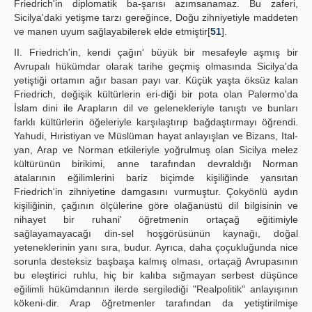
Friedrich'in diplomatik ba-şarısı azımsanamaz. Bu zaferi,
Sicilya'daki yetişme tarzı gereğince, Doğu zihniyetiyle maddeten
ve manen uyum sağlayabilerek elde etmiştir[
51
].
II. Friedrich'in, kendi çağın' büyük bir mesafeyle aşmış bir
Avrupalı hükümdar olarak tarihe geçmiş olmasında Sicilya'da
yetiştiği ortamın ağır basan payı var. Küçük yaşta öksüz kalan
Friedrich, değişik kültürlerin eri-diği bir pota olan Palermo'da
İslam dini ile Arapların dil ve gelenekleriyle tanıştı ve bunları
farklı kültürlerin öğeleriyle karşılaştırıp bağdaştırmayı öğrendi.
Yahudi, Hıristiyan ve Müslüman hayat anlayışlan ve Bizans, Ital-
yan, Arap ve Norman etkileriyle yoğrulmuş olan Sicilya melez
kültürünün birikimi, anne tarafından devraldığı Norman
atalarının eğilimlerini bariz biçimde kişiliğinde yansıtan
Friedrich'in zihniyetine damgasını vurmuştur. Çokyönlü aydın
kişiliğinin, çağının ölçülerine göre olağanüstü dil bilgisinin ve
nihayet bir ruhani' öğretmenin ortaçağ eğitimiyle
sağlayamayacağı din-sel hoşgörüsünün kaynağı, doğal
yeteneklerinin yanı sıra, budur. Ayrıca, daha çoçukluğunda nice
sorunla desteksiz başbaşa kalmış olması, ortaçağ Avrupasının
bu eleştirici ruhlu, hiç bir kalıba sığmayan serbest düşünce
eğilimli hükümdannın ilerde sergilediği "Realpolitik" anlayışının
kökeni-dir. Arap öğretmenler tarafından da yetiştirilmişe