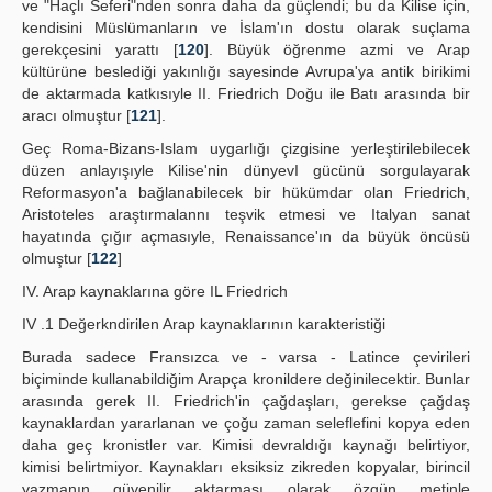
ve "Haçlı Seferi"nden sonra daha da güçlendi; bu da Kilise için,
kendisini Müslümanların ve İslam'ın dostu olarak suçlama
gerekçesini yarattı [
120
]. Büyük öğrenme azmi ve Arap
kültürüne beslediği yakınlığı sayesinde Avrupa'ya antik birikimi
de aktarmada katkısıyle II. Friedrich Doğu ile Batı arasında bir
aracı olmuştur [
121
].
Geç Roma-Bizans-Islam uygarlığı çizgisine yerleştirilebilecek
düzen anlayışıyle Kilise'nin dünyevI gücünü sorgulayarak
Reformasyon'a bağlanabilecek bir hükümdar olan Friedrich,
Aristoteles araştırmalannı teşvik etmesi ve Italyan sanat
hayatında çığır açmasıyle, Renaissance'ın da büyük öncüsü
olmuştur [
122
]
IV. Arap kaynaklarına göre IL Friedrich
IV .1 Değerkndirilen Arap kaynaklarının karakteristiği
Burada sadece Fransızca ve - varsa - Latince çevirileri
biçiminde kullanabildiğim Arapça kronildere değinilecektir. Bunlar
arasında gerek II. Friedrich'in çağdaşları, gerekse çağdaş
kaynaklardan yararlanan ve çoğu zaman seleflefini kopya eden
daha geç kronistler var. Kimisi devraldığı kaynağı belirtiyor,
kimisi belirtmiyor. Kaynakları eksiksiz zikreden kopyalar, birincil
yazmanın güvenilir aktarması olarak özgün metinle