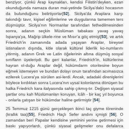
benziyor, çünkü Arap kaynakları, kendisi Filistin'deyken, ezan
okunduğunda namaza duran mai-yetinde Sicilya'dalci hocasının
da bulunduğunu belirtiyorlar[
52
]. Sicilya'da Araplara karşı
takındığı tavır, kişisel eğilimlerine ve duygularına tamemen ters
düşmüştür. Sicilya'nın Normanlar tarafından fethedilmesinden
sonra, adanın seçkin Müslüman tabakası yavaş yavaş
Ispanya'ya, Mağrip ülkele-rine ve Mısır'a göç etmişt[
53
], ve artık
Friedrich'in zamanında adada yaşayan Araplar, bireysel
istisnaların dışında, kitle olarak kültürel liderlik ko-numlarını
yitirmiş, adanın Grek ve Latin öğelerinin altına düşmüş sosyal
sınıflann üyeleriydi. Bu geri kalanlar, Friedrich'in, kültürlerine
hayran ol-duğu Araplar değil, hükümdarm otoritesine boyun
eğmek istemeyen ve bundan dolayı onun tarafından acımasızca
ezilerek Lucera'ya sürülen asi-lerdi. Ancak, adadaki direnişlerini
böylece kırdıktan sonra Lucera'nın uysal kolonlanna dönüşen bu
halka Friedrich kara italyasında sahip çıkmış-tır. Değişen siyasal
şartlar onu kah Müslümanları koruyan, lcâh - bir kaç yıl boyunca
- onlarla çatışan bir hükümdar haline getirmiştir [
54
].
25 Temmuz 1215 günü gerçekleşen ikinci taç giyme töreninde
(krallık taa)[
55
], Friedrich Haçlı Sefer andını içmişti [
56
]. O
zamandan beri Papalar kendisine yeminini yerine getirmesi için
baskı yapıyorlardı, çünkü siyasal gelişmeler onu defalarca