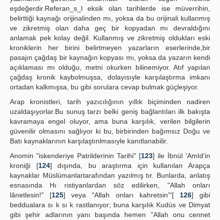
eşdeğerdir.Referan_s_l eksik olan tarihlerde ise müverrihin,
belirttiği kaynağı orijinalinden mı, yoksa da bu orijinali kullanmış
ve zikretmiş olan daha geç bir kopyadan mı devraldığını
anlamak pek kolay değil. Kullanmış ve zikretmiş oldukları eski
kroniklerin her birini belirtmeyen yazarların eserlerinde,bir
pasajın çağdaş bir kaynağın kopyası mı, yoksa da yazarın kendi
açıklaması mı olduğu, metni okurken bilinemiyor. Atıf yapılan
çağdaş kronik kaybolmuşsa, dolayısıyle karşılaştırma imkanı
ortadan kalkmışsa, bu gibi sorulara cevap bulmak güçleşiyor.
Arap kronistleri, tarih yazıcılığının yıllık biçiminden nadiren
uzaldaşıyorlar.Bu sunuş tarzı belki geniş bağlantıları ilk bakışta
kavramaya engel oluyor, ama buna karşılık, verilen bilgilerin
güvenilir olmasını sağlıyor ki bu, birbirinden bağımsız Doğu ve
Batı kaynaklarının karşılaştınlmasıyle kanıtlanabilir.
Anomin "iskenderiye Patrilderinin Tarihi" [
123
] ile İbnül 'AmId'in
kroniği [
124
] dışında, bu araştırma için kullanılan Arapça
kaynaklar Müslümanlartarafından yazılmış tır. Bunlarda, anlatış
esnasında Hı ristiyanlardan söz edilirken, "Allah onları
lânetlesin!" [
125
] veya "Allah onları kahretsin'"[
126
] gibi
beddualara sı k sı k rastlanıyor; buna karşılık Kudüs ve Dimyat
gibi şehir adlarının yanı başında hemen "Allah onu cennet