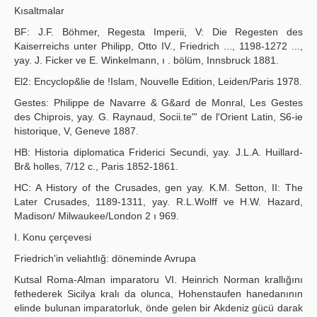
Kısaltmalar
BF: J.F. Böhmer, Regesta Imperii, V: Die Regesten des
Kaiserreichs unter Philipp, Otto IV., Friedrich ..., 1198-1272 ...,
yay. J. Ficker ve E. Winkelmann, ı . bölüm, Innsbruck 1881.
El2: Encyclop&lie de !Islam, Nouvelle Edition, Leiden/Paris 1978.
Gestes: Philippe de Navarre & G&ard de Monral, Les Gestes
des Chiprois, yay. G. Raynaud, Socii.te"' de l'Orient Latin, S6-ie
historique, V, Geneve 1887.
HB: Historia diplomatica Friderici Secundi, yay. J.L.A. Huillard-
Br& holles, 7/12 c., Paris 1852-1861.
HC: A History of the Crusades, gen yay. K.M. Setton, II: The
Later Crusades, 1189-1311, yay. R.L.Wolff ve H.W. Hazard,
Madison/ Milwaukee/London 2 ı 969.
I. Konu çerçevesi
Friedrich'in veliahtlığ: döneminde Avrupa
Kutsal Roma-Alman imparatoru VI. Heinrich Norman krallığını
fethederek Sicilya kralı da olunca, Hohenstaufen hanedanının
elinde bulunan imparatorluk, önde gelen bir Akdeniz gücü darak