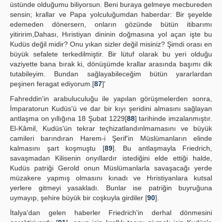
üstünde olduğumu biliyorsun. Beni buraya gelmeye mecbureden
sensin; krallar ve Papa yolculuğumdan haberdar: Bir şeyelde
edemeden dönersern, onların gözünde bütün itibarımı
yitiririm,Dahası, Hıristiyan dininin doğmasına yol açan işte bu
Kudüs değil midir? Onu yıkan sizler değil misiniz? Şimdi orası en
büyük sefalete terkedilmiştir. Bir lütuf olarak bu yeri olduğu
vaziyette bana bırak ki, dönüşümde krallar arasında başımı dik
tutabileyim. Bundan sağlayabileceğim bütün yararlardan
peşinen feragat ediyorum.[
87
]'
Fahreddin'in arabuluculuğu ile yapılan görüşmelerden sonra,
İmparatorun Kudüs'ü ve dar bir kıyı şeridini almasını sağlayan
antlaşma on yıllığına 18 Şubat 1229[
88
] tarihinde imzalanmıştır.
El-Kâmil, Kudüs'ün tekrar teçhizatlandınlmamasını ve büyük
camileri barındıran Harem-i Şerif'in Müslümanların elinde
kalmasını şart koşmuştu [
89
]. Bu antlaşmayla Friedrich,
savaşmadan Kilisenin onyıllardır istediğini elde ettiği halde,
Kudüs patriği Gerold onun Müslümanlarla savaşacağı yerde
müzakere yapmış olmasını kınadı ve Hıristiyanlara kutsal
yerlere gitmeyi yasakladı. Bunlar ise patriğin buyruğuna
uymayıp, şehire büyük bir coşkuyla girdiler [
90
].
İtalya'dan gelen haberler Friedrich'in derhal dönmesini