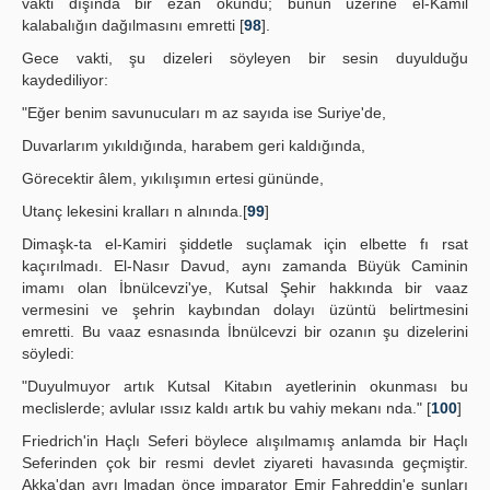
vakti dışında bir ezan okundu; bunun üzerine el-Kâmil
kalabalığın dağılmasını emretti [
98
].
Gece vakti, şu dizeleri söyleyen bir sesin duyulduğu
kaydediliyor:
"Eğer benim savunucuları m az sayıda ise Suriye'de,
Duvarlarım yıkıldığında, harabem geri kaldığında,
Görecektir âlem, yıkılışımın ertesi gününde,
Utanç lekesini kralları n alnında.[
99
]
Dimaşk-ta el-Kamiri şiddetle suçlamak için elbette fı rsat
kaçırılmadı. El-Nasır Davud, aynı zamanda Büyük Caminin
imamı olan İbnülcevzi'ye, Kutsal Şehir hakkında bir vaaz
vermesini ve şehrin kaybından dolayı üzüntü belirtmesini
emretti. Bu vaaz esnasında İbnülcevzi bir ozanın şu dizelerini
söyledi:
"Duyulmuyor artık Kutsal Kitabın ayetlerinin okunması bu
meclislerde; avlular ıssız kaldı artık bu vahiy mekanı nda." [
100
]
Friedrich'in Haçlı Seferi böylece alışılmamış anlamda bir Haçlı
Seferinden çok bir resmi devlet ziyareti havasında geçmiştir.
Akka'dan ayrı lmadan önce imparator Emir Fahreddin'e şunları