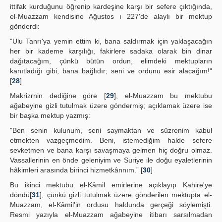
ittifak kurduğunu öğrenip kardeşine karşı bir sefere çıktığında,
el-Muazzam kendisine Ağustos ı 227'de alaylı bir mektup
gönderdi:
"Ulu Tanrı'ya yemin ettim ki, bana saldırmak için yaklaşacağın
her bir kademe karşılığı, fakirlere sadaka olarak bin dinar
dağıtacağım, çünkü bütün ordun, elimdeki mektupların
kanıtladığı gibi, bana bağlıdır; seni ve ordunu esir alacağım!"
[
28
]
Makrizrnin dediğine göre [
29
], el-Muazzam bu mektubu
ağabeyine gizli tutulmak üzere göndermiş; açıklamak üzere ise
bir başka mektup yazmış:
"Ben senin kulunum, seni saymaktan ve süzrenim kabul
etmekten vazgeçmedim. Beni, istemediğim halde sefere
sevketmen ve bana karşı savaşmaya gelmen hiç doğru olmaz.
Vassallerinin en önde geleniyim ve Suriye ile doğu eyaletlerinin
hâkimleri arasında birinci hizmetkânnım.” [
30
]
Bu ikinci mektubu el-Kâmil emirlerine açıklayıp Kahire'ye
döndü[
31
], çünkü gizli tutulmak üzere gönderilen mektupta el-
Muazzam, el-Kâmil'in ordusu haldunda gerçeği söylemişti.
Resmi yazıyla el-Muazzam ağabeyine itibarı sarsılmadan