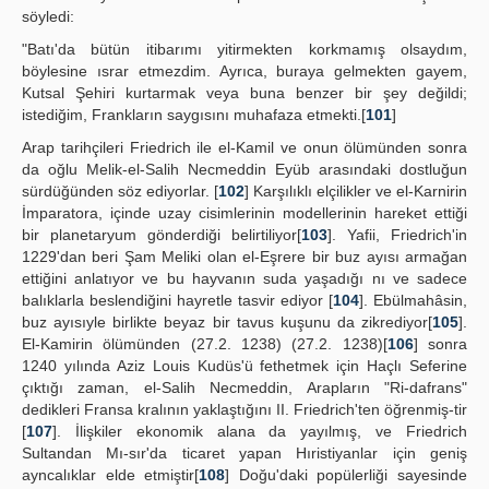
söyledi:
"Batı'da bütün itibarımı yitirmekten korkmamış olsaydım,
böylesine ısrar etmezdim. Ayrıca, buraya gelmekten gayem,
Kutsal Şehiri kurtarmak veya buna benzer bir şey değildi;
istediğim, Frankların saygısını muhafaza etmekti.[
101
]
Arap tarihçileri Friedrich ile el-Kamil ve onun ölümünden sonra
da oğlu Melik-el-Salih Necmeddin Eyüb arasındaki dostluğun
sürdüğünden söz ediyorlar. [
102
] Karşılıklı elçilikler ve el-Karnirin
İmparatora, içinde uzay cisimlerinin modellerinin hareket ettiği
bir planetaryum gönderdiği belirtiliyor[
103
]. Yafii, Friedrich'in
1229'dan beri Şam Meliki olan el-Eşrere bir buz ayısı armağan
ettiğini anlatıyor ve bu hayvanın suda yaşadığı nı ve sadece
balıklarla beslendiğini hayretle tasvir ediyor [
104
]. Ebülmahâsin,
buz ayısıyle birlikte beyaz bir tavus kuşunu da zikrediyor[
105
].
El-Kamirin ölümünden (27.2. 1238) (27.2. 1238)[
106
] sonra
1240 yılında Aziz Louis Kudüs'ü fethetmek için Haçlı Seferine
çıktığı zaman, el-Salih Necmeddin, Arapların "Ri-dafrans"
dedikleri Fransa kralının yaklaştığını II. Friedrich'ten öğrenmiş-tir
[
107
]. İlişkiler ekonomik alana da yayılmış, ve Friedrich
Sultandan Mı-sır'da ticaret yapan Hıristiyanlar için geniş
ayncalıklar elde etmiştir[
108
] Doğu'daki popülerliği sayesinde