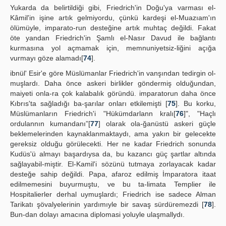
Yukarda da belirtildiği gibi, Friedrich'in Doğu'ya varması el-
Kâmil'in işine artık gelmiyordu, çünkü kardeşi el-Muazıam'ın
ölümüyle, imparato-run desteğine artık muhtaç değildi. Fakat
öte yandan Friedrich'in Şamlı el-Nasır Davud ile bağlantı
kurmasına yol açmamak için, memnuniyetsiz-liğini açığa
vurmayı göze alamadı[
74
].
ibnül' Esir'e göre Müslümanlar Friedrich'in vanşından tedirgin ol-
muşlardı. Daha önce askeri birlikler göndermiş olduğundan,
maiyeti onla-ra çok kalabalık göründü. imparatorun daha önce
Kıbrıs'ta sağladığı ba-şarılar onları etkilemişti [
75
]. Bu korku,
Müslümanların Friedrich'i "Hükümdarlann kralı[
76
]", "Haçlı
ordulannın kumandanı”[
77
] olarak ola-ğanüstü askeri güçle
beklemelerinden kaynaklanmaktaydı, ama yakın bir gelecekte
gereksiz olduğu görülecekti. Her ne kadar Friedrich sonunda
Kudüs'ü almayı başardıysa da, bu kazancı güç şartlar altında
sağlayabil-miştir. El-Kamil'i sözünü tutmaya zorlayacak kadar
desteğe sahip değildi. Papa, afaroz edilmiş İmparatora itaat
edilmemesini buyurmuştu, ve bu ta-limata Templier ile
Hospitalierler derhal uymuşlardı; Friedrich ise sadece Alman
Tarikatı şövalyelerinin yardımıyle bir savaş sürdüremezdi [
78
].
Bun-dan dolayı amacına diplomasi yoluyle ulaşmallydı.