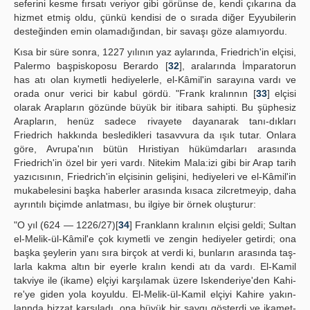
seferini kesme fırsatı veriyor gibi görünse de, kendi çıkarına da
hizmet etmiş oldu, çünkü kendisi de o sırada diğer Eyyubilerin
desteğinden emin olamadığından, bir savaşı göze alamıyordu.
Kısa bir süre sonra, 1227 yılının yaz aylarında, Friedrich'in elçisi,
Palermo başpiskoposu Berardo [
32
], aralarında İmparatorun
has atı olan kıymetli hediyelerle, el-Kâmil'in sarayına vardı ve
orada onur verici bir kabul gördü. "Frank kralınnın [
33
] elçisi
olarak Arapların gözünde büyük bir itibara sahipti. Bu şüphesiz
Arapların, henüz sadece rivayete dayanarak tanı-dıkları
Friedrich hakkında besledikleri tasavvura da ışık tutar. Onlara
göre, Avrupa'nın bütün Hıristiyan hükümdarları arasında
Friedrich'in özel bir yeri vardı. Nitekim Mala:izi gibi bir Arap tarih
yazıcısının, Friedrich'in elçisinin gelişini, hediyeleri ve el-Kâmil'in
mukabelesini başka haberler arasında kısaca zilcretmeyip, daha
ayrıntılı biçimde anlatması, bu ilgiye bir örnek oluşturur:
"O yıl (624 — 1226/27)[
34
] Franklann kralının elçisi geldi; Sultan
el-Melik-ül-Kâmil'e çok kıymetli ve zengin hediyeler getirdi; ona
başka şeylerin yanı sıra birçok at verdi ki, bunların arasında taş-
larla kakma altın bir eyerle kralın kendi atı da vardı. El-Kamil
takviye ile (ikame) elçiyi karşılamak üzere Iskenderiye'den Kahi-
re'ye giden yola koyuldu. El-Melik-ül-Kamil elçiyi Kahire yakın-
lannda bizzat karşıladı, ona büyük bir saygı gösterdi ve ikamet-