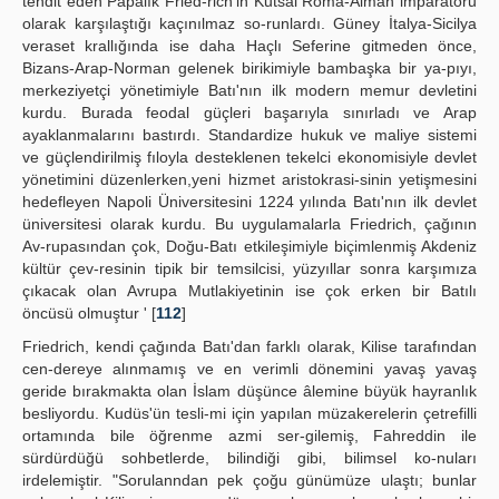
tehdit eden Papalık Fried-rich'in Kutsal Roma-Alman imparatoru
olarak karşılaştığı kaçınılmaz so-runlardı. Güney İtalya-Sicilya
veraset krallığında ise daha Haçlı Seferine gitmeden önce,
Bizans-Arap-Norman gelenek birikimiyle bambaşka bir ya-pıyı,
merkeziyetçi yönetimiyle Batı'nın ilk modern memur devletini
kurdu. Burada feodal güçleri başarıyla sınırladı ve Arap
ayaklanmalarını bastırdı. Standardize hukuk ve maliye sistemi
ve güçlendirilmiş fıloyla desteklenen tekelci ekonomisiyle devlet
yönetimini düzenlerken,yeni hizmet aristokrasi-sinin yetişmesini
hedefleyen Napoli Üniversitesini 1224 yılında Batı'nın ilk devlet
üniversitesi olarak kurdu. Bu uygulamalarla Friedrich, çağının
Av-rupasından çok, Doğu-Batı etkileşimiyle biçimlenmiş Akdeniz
kültür çev-resinin tipik bir temsilcisi, yüzyıllar sonra karşımıza
çıkacak olan Avrupa Mutlakiyetinin ise çok erken bir Batılı
öncüsü olmuştur ' [
112
]
Friedrich, kendi çağında Batı'dan farklı olarak, Kilise tarafından
cen-dereye alınmamış ve en verimli dönemini yavaş yavaş
geride bırakmakta olan İslam düşünce âlemine büyük hayranlık
besliyordu. Kudüs'ün tesli-mi için yapılan müzakerelerin çetrefilli
ortamında bile öğrenme azmi ser-gilemiş, Fahreddin ile
sürdürdüğü sohbetlerde, bilindiği gibi, bilimsel ko-nuları
irdelemiştir. "Sorulanndan pek çoğu günümüze ulaştı; bunlar