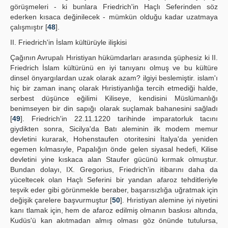
görüşmeleri - ki bunlara Friedrich'in Haçlı Seferinden söz
ederken kısaca değinilecek - mümkün olduğu kadar uzatmaya
çalışmıştır [
48
].
II. Friedrich'in İslam kültürüyle ilişkisi
Çağının Avrupalı Hıristiyan hükümdarları arasında şüphesiz ki II.
Friedrich İslam kültürünü en iyi tanıyanı olmuş ve bu kültüre
dinsel önyargılardan uzak olarak azam? ilgiyi beslemiştir. islam'ı
hiç bir zaman inanç olarak Hıristiyanlığa tercih etmediği halde,
serbest düşünce eğilimi Kiliseye, kendisini Müslümanlığı
benimseyen bir din sapığı olarak suçlamak bahanesini sağladı
[
49
]. Friedrich'in 22.11.1220 tarihinde imparatorluk tacını
giydikten sonra, Sicilya'da Batı aleminin ilk modem memur
devletini kurarak, Hohenstaufen otoritesini İtalya'da yeniden
egemen kılmasıyle, Papalığın önde gelen siyasal hedefi, Kilise
devletini yine kıskaca alan Staufer gücünü kırmak olmuştur.
Bundan dolayı, IX. Gregorius, Friedrich'in itibarını daha da
yüceltecek olan Haçlı Seferini bir yandan afaroz tehditleriyle
teşvik eder gibi görünmekle beraber, başarısızlığa uğratmak için
değişik çarelere başvurmuştur [
50
]. Hıristiyan alemine iyi niyetini
kanı tlamak için, hem de afaroz edilmiş olmanın baskısı altında,
Kudüs'ü kan akıtmadan almış olması göz önünde tutulursa,