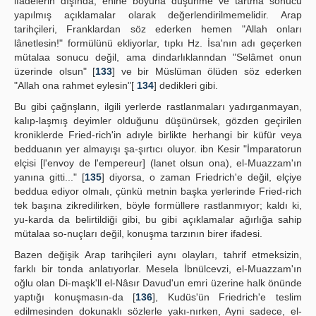
ifadelerin dışında, enine boyuna düşünme ve tartma sonucu
yapılmış açıklamalar olarak değerlendirilmemelidir. Arap
tarihçileri, Franklardan söz ederken hemen "Allah onları
lânetlesin!" formülünü ekliyorlar, tıpkı Hz. İsa'nın adı geçerken
mütalaa sonucu değil, ama dindarlıklanndan "Selâmet onun
üzerinde olsun" [
133
] ve bir Müslüman ölüden söz ederken
"Allah ona rahmet eylesin"[
134
] dedikleri gibi.
Bu gibi çağnşlann, ilgili yerlerde rastlanmaları yadırganmayan,
kalıp-laşmış deyimler olduğunu düşünürsek, gözden geçirilen
kroniklerde Fried-rich'in adıyle birlikte herhangi bir küfür veya
bedduanın yer almayışı şa-şırtıcı oluyor. ibn Kesir "İmparatorun
elçisi [l'envoy de l'empereur] (lanet olsun ona), el-Muazzam'ın
yanına gitti..." [
135
] diyorsa, o zaman Friedrich'e değil, elçiye
beddua ediyor olmalı, çünkü metnin başka yerlerinde Fried-rich
tek başına zikredilirken, böyle formüllere rastlanmıyor; kaldı ki,
yu-karda da belirtildiği gibi, bu gibi açıklamalar ağırlığa sahip
mütalaa so-nuçları değil, konuşma tarzının birer ifadesi.
Bazen değişik Arap tarihçileri aynı olayları, tahrif etmeksizin,
farklı bir tonda anlatıyorlar. Mesela İbnülcevzi, el-Muazzam'ın
oğlu olan Di-maşk'll el-Nâsır Davud'un emri üzerine halk önünde
yaptığı konuşmasın-da [
136
], Kudüs'ün Friedrich'e teslim
edilmesinden dokunaklı sözlerle yakı-nırken, Ayni sadece, el-