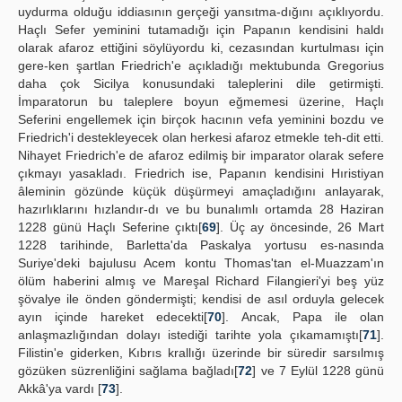
uydurma olduğu iddiasının gerçeği yansıtma-dığını açıklıyordu.
Haçlı Sefer yeminini tutamadığı için Papanın kendisini haldı
olarak afaroz ettiğini söylüyordu ki, cezasından kurtulması için
gere-ken şartlan Friedrich'e açıkladığı mektubunda Gregorius
daha çok Sicilya konusundaki taleplerini dile getirmişti.
İmparatorun bu taleplere boyun eğmemesi üzerine, Haçlı
Seferini engellemek için birçok hacının vefa yeminini bozdu ve
Friedrich'i destekleyecek olan herkesi afaroz etmekle teh-dit etti.
Nihayet Friedrich'e de afaroz edilmiş bir imparator olarak sefere
çıkmayı yasakladı. Friedrich ise, Papanın kendisini Hıristiyan
âleminin gözünde küçük düşürmeyi amaçladığını anlayarak,
hazırlıklarını hızlandır-dı ve bu bunalımlı ortamda 28 Haziran
1228 günü Haçlı Seferine çıktı[
69
]. Üç ay öncesinde, 26 Mart
1228 tarihinde, Barletta'da Paskalya yortusu es-nasında
Suriye'deki bajulusu Acem kontu Thomas'tan el-Muazzam'ın
ölüm haberini almış ve Mareşal Richard Filangieri'yi beş yüz
şövalye ile önden göndermişti; kendisi de asıl orduyla gelecek
ayın içinde hareket edecekti[
70
]. Ancak, Papa ile olan
anlaşmazlığından dolayı istediği tarihte yola çıkamamıştı[
71
].
Filistin'e giderken, Kıbrıs krallığı üzerinde bir süredir sarsılmış
gözüken süzrenliğini sağlama bağladı[
72
] ve 7 Eylül 1228 günü
Akkâ'ya vardı [
73
].