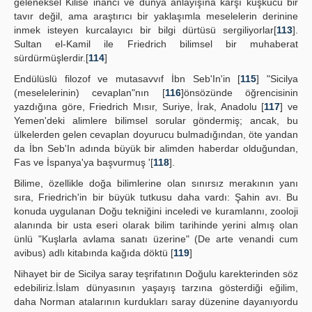
geleneksel Kilise inancı ve dünya anlayışına karşı kuşkucu bir
tavır değil, ama araştırıcı bir yaklaşımla meselelerin derinine
inmek isteyen kurcalayıcı bir bilgi dürtüsü sergiliyorlar[
113
].
Sultan el-Kamil ile Friedrich bilimsel bir muhaberat
sürdürmüşlerdir.[
114
]
Endülüslü filozof ve mutasavvıf İbn Seb'In'in [
115
] "Sicilya
(meselelerinin) cevaplan"nın [
116
]önsözünde öğrencisinin
yazdığına göre, Friedrich Mısır, Suriye, İrak, Anadolu [
117
] ve
Yemen'deki alimlere bilimsel sorular göndermiş; ancak, bu
ülkelerden gelen cevaplan doyurucu bulmadığından, öte yandan
da İbn Seb'In adında büyük bir alimden haberdar olduğundan,
Fas ve İspanya'ya başvurmuş '[
118
].
Bilime, özellikle doğa bilimlerine olan sınırsız merakının yanı
sıra, Friedrich'in bir büyük tutkusu daha vardı: Şahin avı. Bu
konuda uygulanan Doğu tekniğini inceledi ve kuramlannı, zooloji
alanında bir usta eseri olarak bilim tarihinde yerini almış olan
ünlü "Kuşlarla avlama sanatı üzerine" (De arte venandi cum
avibus) adlı kitabında kağıda döktü [
119
]
Nihayet bir de Sicilya saray teşrifatının Doğulu karekterinden söz
edebiliriz.İslam dünyasının yaşayış tarzına gösterdiği eğilim,
daha Norman atalarının kurdukları saray düzenine dayanıyordu