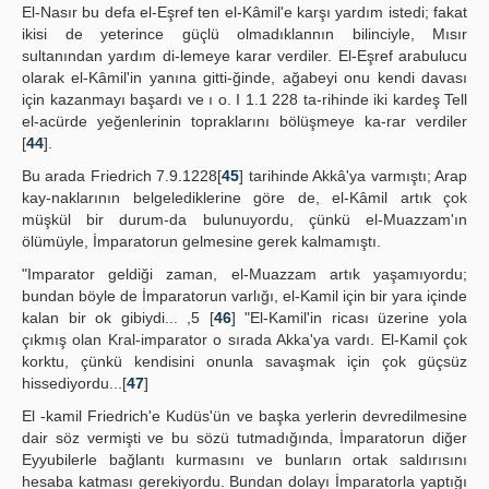
El-Nasır bu defa el-Eşref ten el-Kâmil'e karşı yardım istedi; fakat
ikisi de yeterince güçlü olmadıklannın bilinciyle, Mısır
sultanından yardım di-lemeye karar verdiler. El-Eşref arabulucu
olarak el-Kâmil'in yanına gitti-ğinde, ağabeyi onu kendi davası
için kazanmayı başardı ve ı o. I 1.1 228 ta-rihinde iki kardeş Tell
el-acürde yeğenlerinin topraklarını bölüşmeye ka-rar verdiler
[
44
].
Bu arada Friedrich 7.9.1228[
45
] tarihinde Akkâ'ya varmıştı; Arap
kay-naklarının belgelediklerine göre de, el-Kâmil artık çok
müşkül bir durum-da bulunuyordu, çünkü el-Muazzam'ın
ölümüyle, İmparatorun gelmesine gerek kalmamıştı.
"Imparator geldiği zaman, el-Muazzam artık yaşamıyordu;
bundan böyle de İmparatorun varlığı, el-Kamil için bir yara içinde
kalan bir ok gibiydi... ,5 [
46
] "El-Kamil'in ricası üzerine yola
çıkmış olan Kral-imparator o sırada Akka'ya vardı. El-Kamil çok
korktu, çünkü kendisini onunla savaşmak için çok güçsüz
hissediyordu...[
47
]
El -kamil Friedrich'e Kudüs'ün ve başka yerlerin devredilmesine
dair söz vermişti ve bu sözü tutmadığında, İmparatorun diğer
Eyyubilerle bağlantı kurmasını ve bunların ortak saldırısını
hesaba katması gerekiyordu. Bundan dolayı İmparatorla yaptığı