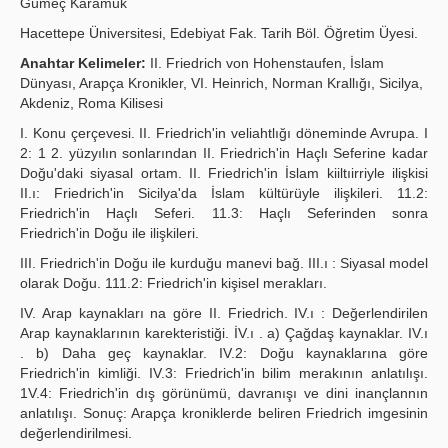
Gümeç Karamuk
Yayın Politikaları
Hacettepe Üniversitesi, Edebiyat Fak. Tarih Böl. Öğretim Üyesi.
Anahtar Kelimeler:
II. Friedrich von Hohenstaufen, İslam
Kılavuzlar
Dünyası, Arapça Kronikler, VI. Heinrich, Norman Krallığı, Sicilya,
Akdeniz, Roma Kilisesi
İletişim
I. Konu çerçevesi. II. Friedrich'in veliahtlığı döneminde Avrupa. I
2: 1 2. yüzyılın sonlarından II. Friedrich'in Haçlı Seferine kadar
Doğu'daki siyasal ortam. II. Friedrich'in İslam kiiltıirriyle ilişkisi
II.ı: Friedrich'in Sicilya'da İslam kültürüyle ilişkileri. 11.2:
Friedrich'in Haçlı Seferi. 11.3: Haçlı Seferinden sonra
Friedrich'in Doğu ile ilişkileri.
III. Friedrich'in Doğu ile kurduğu manevi bağ. III.ı : Siyasal model
olarak Doğu. 111.2: Friedrich'in kişisel merakları.
IV. Arap kaynakları na göre II. Friedrich. IV.ı : Değerlendirilen
Arap kaynaklarının karekteristiği. İV.ı . a) Çağdaş kaynaklar. IV.ı
. b) Daha geç kaynaklar. IV.2: Doğu kaynaklarına göre
Friedrich'in kimliği. IV.3: Friedrich'in bilim merakının anlatılışı.
1V.4: Friedrich'in dış görünümü, davranışı ve dini inançlannın
anlatılışı. Sonuç: Arapça kroniklerde beliren Friedrich imgesinin
değerlendirilmesi.