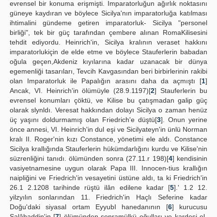
evrensel bir konuma erişmişti. Imparatorluğun ağırlık noktasını
güneye kaydıran ve böylece Sicilya'nın imparatorluğa katılması
ihtimalini gündeme getiren imparatorluk- Sicilya "personel
birliği", tek bir güç tarafından çembere alınan RomaKilisesini
tehdit ediyordu. Heinrich'in, Sicilya kralının veraset hakkını
imparatorlukiçin de elde etme ve böylece Stauferlerin babadan
oğula geçen,Akdeniz kıyılarına kadar uzanacak bir dünya
egemenliği tasarıları, Tevcih Kavgasından beri birbirlerinin rakibi
olan Imparatorluk ile Papalığın arasını daha da açmıştı [
1
]
Ancak, VI. Heinrich'in ölümüyle (28.9.1197)[
2
] Stauferlerin bu
evrensel konumları çöktü, ve Kilise bu çatışmadan galip güç
olarak slynldı. Veresat hakkından dolayı Sicilya o zaman henüz
üç yaşını doldurmamış olan Friedrich'e düştü[
3
]. Onun yerine
önce annesi, VI. Heinrich'in dul eşi ve Sicilyateyn'in ünlü Norman
kralı II. Roger'nin kızı Constance, yönetimi ele aldı. Constance
Sicilya krallığında Stauferlerin hükümdarlığını kurdu ve Kilise'nin
süzrenliğini tanıdı. ölümünden sonra (27.11.r 198)[
4
] kendisinin
vasiyetnamesine uygun olarak Papa III. Innocen-tius krallığın
naipliğini ve Friedrich'in vesayetini üstüne aldı, ta ki Friedrich'in
26.1 2.1208 tarihinde rüştü ilân edilene kadar [
5
].' 1.2 12.
yilzyılın sonlarından 11. Friedrich'in Haçlı Seferine kadar
Doğu'daki siyasal ortam EyyubI hanedanının [
6
] kurucusu
Salâhaddin'in [
7
] ölümünden sonramülkü oğulları ve kardeşi el-