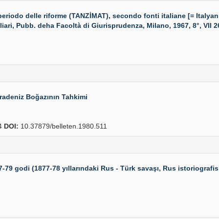
odo delle riforme (TANZİMAT), secondo fonti italiane [= Italyan
ari, Pubb. deha Facoltà di Giurisprudenza, Milano, 1967, 8°, VII 26
adeniz Boğazının Tahkimi
4
DOI:
10.37879/belleten.1980.511
9 godi (1877-78 yıllarındaki Rus - Türk savaşı, Rus istoriografis