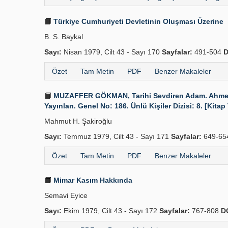
Türkiye Cumhuriyeti Devletinin Oluşması Üzerine
B. S. Baykal
Sayı:
Nisan 1979, Cilt 43 - Sayı 170
Sayfalar:
491-504
D
Özet
Tam Metin
PDF
Benzer Makaleler
MUZAFFER GÖKMAN, Tarihi Sevdiren Adam. Ahmed Refi
Yayınları. Genel No: 186. Ünlü Kişiler Dizisi: 8. [Kitap
Mahmut H. Şakiroğlu
Sayı:
Temmuz 1979, Cilt 43 - Sayı 171
Sayfalar:
649-65
Özet
Tam Metin
PDF
Benzer Makaleler
Mimar Kasım Hakkında
Semavi Eyice
Sayı:
Ekim 1979, Cilt 43 - Sayı 172
Sayfalar:
767-808
D