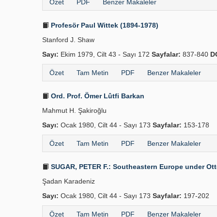
Özet
PDF
Benzer Makaleler
Profesör Paul Wittek (1894-1978)
Stanford J. Shaw
Sayı:
Ekim 1979, Cilt 43 - Sayı 172
Sayfalar:
837-840
D
Özet
Tam Metin
PDF
Benzer Makaleler
Ord. Prof. Ömer Lûtfi Barkan
Mahmut H. Şakiroğlu
Sayı:
Ocak 1980, Cilt 44 - Sayı 173
Sayfalar:
153-178
Özet
Tam Metin
PDF
Benzer Makaleler
SUGAR, PETER F.: Southeastern Europe under Ottoma
Şadan Karadeniz
Sayı:
Ocak 1980, Cilt 44 - Sayı 173
Sayfalar:
197-202
Özet
Tam Metin
PDF
Benzer Makaleler