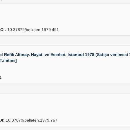
OI:
10.37879/belleten.1979.491
k Altınay. Hayatı ve Eserleri, Istanbul 1978 (Satışa verilmesi 19
 Tanıtımı]
4
OI:
10.37879/belleten.1979.767