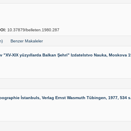
OI:
10.37879/belleten.1980.287
h)
Benzer Makaleler
V-XIX yüzyıllarda Balkan Şehri" Izdatelstvo Nauka, Moskova 1976
phie İstanbuls, Verlag Ernst Wasmuth Tübingen, 1977, 534 s. 63