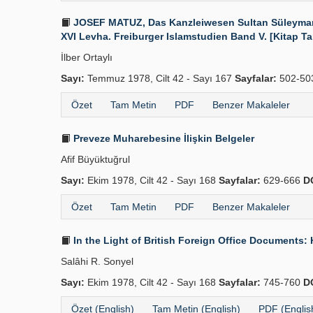
JOSEF MATUZ, Das Kanzleiwesen Sultan Süleymans 
XVI Levha. Freiburger Islamstudien Band V. [Kitap Ta
İlber Ortaylı
Sayı:
Temmuz 1978, Cilt 42 - Sayı 167
Sayfalar:
502-50
Özet
Tam Metin
PDF
Benzer Makaleler
Preveze Muharebesine İlişkin Belgeler
Afif Büyüktuğrul
Sayı:
Ekim 1978, Cilt 42 - Sayı 168
Sayfalar:
629-666
D
Özet
Tam Metin
PDF
Benzer Makaleler
In the Light of British Foreign Office Documents:
Salâhi R. Sonyel
Sayı:
Ekim 1978, Cilt 42 - Sayı 168
Sayfalar:
745-760
D
Özet (English)
Tam Metin (English)
PDF (Englis