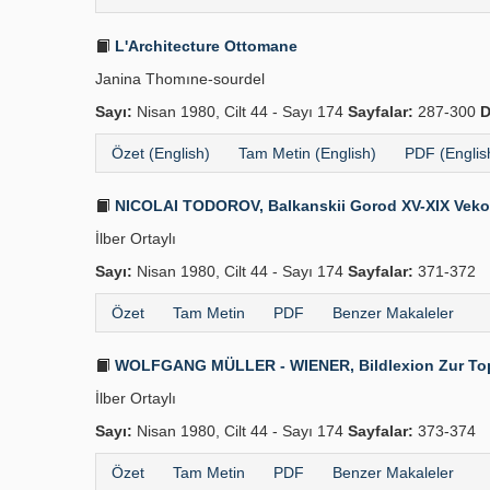
L'Architecture Ottomane
Janina Thomıne-sourdel
Sayı:
Nisan 1980, Cilt 44 - Sayı 174
Sayfalar:
287-300
D
Özet (English)
Tam Metin (English)
PDF (Englis
NICOLAI TODOROV, Balkanskii Gorod XV-XIX Vekov "X
İlber Ortaylı
Sayı:
Nisan 1980, Cilt 44 - Sayı 174
Sayfalar:
371-372
Özet
Tam Metin
PDF
Benzer Makaleler
WOLFGANG MÜLLER - WIENER, Bildlexion Zur Topogra
İlber Ortaylı
Sayı:
Nisan 1980, Cilt 44 - Sayı 174
Sayfalar:
373-374
Özet
Tam Metin
PDF
Benzer Makaleler