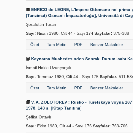
ENRICO de LEONE, L'Impero Ottomano nel primo peri
(Tanzimat) Osmanlı İmparatorluğu], Università di Cagli
Şerafettin Turan
Sayı:
Nisan 1980, Cilt 44 - Sayı 174
Sayfalar:
375-388
Özet
Tam Metin
PDF
Benzer Makaleler
Kaynarca Muahedesinden Sonraki Durum icabı Kar
İsmail Hakkı Uzunçarşılı
Sayı:
Temmuz 1980, Cilt 44 - Sayı 175
Sayfalar:
511-53
Özet
Tam Metin
PDF
Benzer Makaleler
V. A. ZOLOTOREV : Rusko - Turetskaya voyna 1877-7
1978, 143 s. [Kitap Tanıtımı]
Şefika Ortaylı
Sayı:
Ekim 1980, Cilt 44 - Sayı 176
Sayfalar:
763-766