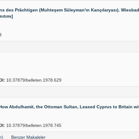
des Prächtigen (Muhteşem Süleyman'ın Kançılaryası). Wiesbaden 
nıtımı]
3
OI:
10.37879/belleten.1978.629
 How Abdulhamit, the Ottoman Sultan, Leased Cyprus to Britain wi
OI:
10.37879/belleten.1978.745
h)
Benzer Makaleler