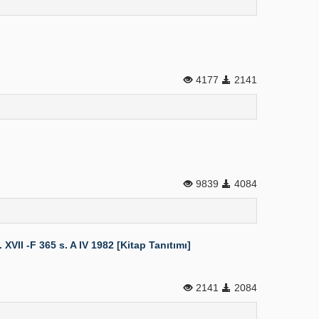
4177
2141
9839
4084
II -F 365 s. A IV 1982 [Kitap Tanıtımı]
2141
2084