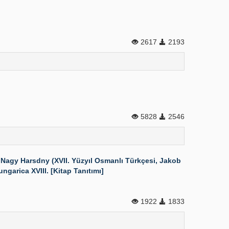
2617
2193
5828
2546
Nagy Harsdny (XVII. Yüzyıl Osmanlı Türkçesi, Jakob
garica XVIII. [Kitap Tanıtımı]
1922
1833