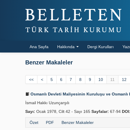
Ana Sayfa
Hakkında
Dergi Kurulları
Yazı
Benzer Makaleler
<<
<
5
6
7
8
9
10
11
12
Osmanlı Devleti Maliyesinin Kuruluşu ve Osmanlı D
İsmail Hakkı Uzunçarşılı
Sayı:
Ocak 1978, Cilt 42 - Sayı 165
Sayfalar:
67-94
DOI
Özet
PDF
Benzer Makaleler