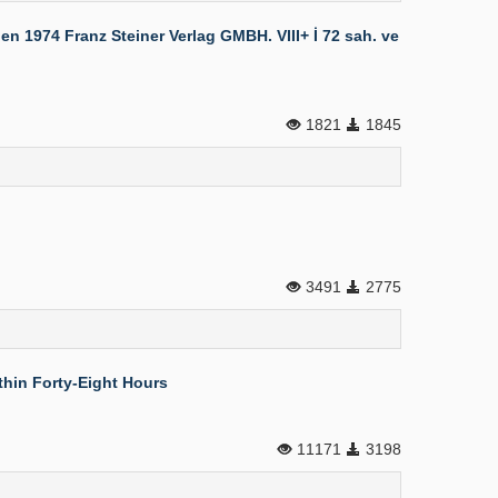
1974 Franz Steiner Verlag GMBH. VIII+ İ 72 sah. ve
1821
1845
3491
2775
thin Forty-Eight Hours
11171
3198