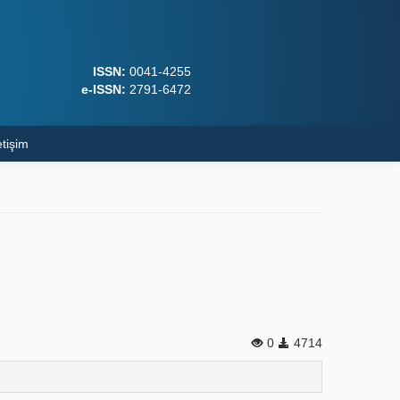
ISSN:
0041-4255
e-ISSN:
2791-6472
etişim
0
4714