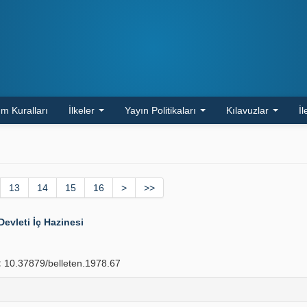
m Kuralları
İlkeler
Yayın Politikaları
Kılavuzlar
İl
13
14
15
16
>
>>
evleti İç Hazinesi
:
10.37879/belleten.1978.67