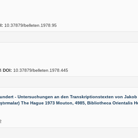
I:
10.37879/belleten.1978.95
64
DOI:
10.37879/belleten.1978.445
undert - Untersuchungen an den Transkriptionstexten von Jakob 
ştırmalar) The Hague 1973 Mouton, 4985, Bibliotheca Orientalis Hun
2