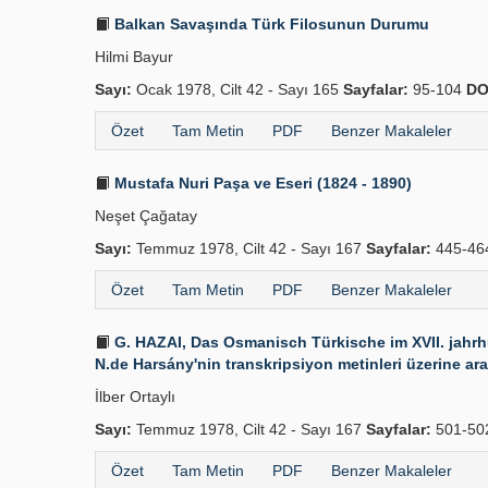
Balkan Savaşında Türk Filosunun Durumu
Hilmi Bayur
Sayı:
Ocak 1978, Cilt 42 - Sayı 165
Sayfalar:
95-104
DO
Özet
Tam Metin
PDF
Benzer Makaleler
Mustafa Nuri Paşa ve Eseri (1824 - 1890)
Neşet Çağatay
Sayı:
Temmuz 1978, Cilt 42 - Sayı 167
Sayfalar:
445-4
Özet
Tam Metin
PDF
Benzer Makaleler
G. HAZAI, Das Osmanisch Türkische im XVII. jahrh
N.de Harsány'nin transkripsiyon metinleri üzerine ara
İlber Ortaylı
Sayı:
Temmuz 1978, Cilt 42 - Sayı 167
Sayfalar:
501-50
Özet
Tam Metin
PDF
Benzer Makaleler