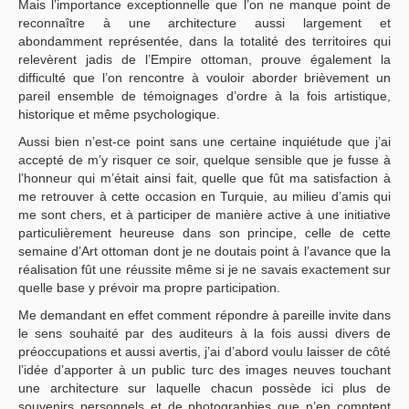
Mais l’importance exceptionnelle que l’on ne manque point de
reconnaître à une architecture aussi largement et
abondamment représentée, dans la totalité des territoires qui
relevèrent jadis de l’Empire ottoman, prouve également la
difficulté que l’on rencontre à vouloir aborder brièvement un
pareil ensemble de témoignages d’ordre à la fois artistique,
historique et même psychologique.
Aussi bien n’est-ce point sans une certaine inquiétude que j’ai
accepté de m’y risquer ce soir, quelque sensible que je fusse à
l’honneur qui m’était ainsi fait, quelle que fût ma satisfaction à
me retrouver à cette occasion en Turquie, au milieu d’amis qui
me sont chers, et à participer de manière active à une initiative
particulièrement heureuse dans son principe, celle de cette
semaine d’Art ottoman dont je ne doutais point à l’avance que la
réalisation fût une réussite même si je ne savais exactement sur
quelle base y prévoir ma propre participation.
Me demandant en effet comment répondre à pareille invite dans
le sens souhaité par des auditeurs à la fois aussi divers de
préoccupations et aussi avertis, j’ai d’abord voulu laisser de côté
l’idée d’apporter à un public turc des images neuves touchant
une architecture sur laquelle chacun possède ici plus de
souvenirs personnels et de photographies que n’en comptent