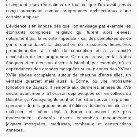
distinguant leurs réalisations de tout ce que l’on avait jamais
conçu auparavant comme programmes architecturaux d’une
certaine ampleur.
L’évidence s’en impose dès que l’on envisage par exemple les
étonnants complexes religieux qui furent alors élevés,
notamment par la volonté impériale - car des complexes de ce
genre demandaient la disposition de ressources financières
proportionnelles à l’unité de conception et à la rapidité
d’exécution de leur programme. Or on en trouve en fait à des
époques et en des lieux divers: à Istanbul, par exemple, où les
dépendances des grandes mosquées sulta- niennes des XVIeet
XVIIe siècles occupaient, autour de chacune d’entre elles, un
véritable quartier; mais aussi à Edirne, où une imposante
fondation de Bayezid II remonte aux dernières années du XVe
siècle, avant même la floraison déjà évoquée sur les collines du
Bosphore; à Amasya également où l’on situe souvent le premier
spécimen de tels groupements d’édifices destinés ensuite à se
multiplier; et même déjà à Bursa où avaient été plus
modestement élaborés divers ensembles monumentaux
joignant mosquées, madrasas, tombeaux et constructions
annexes.