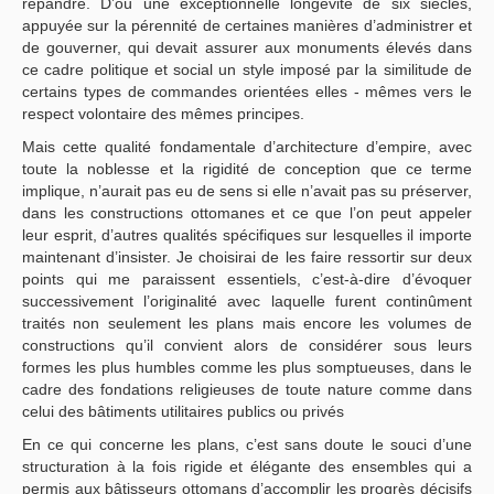
répandre. D’où une exceptionnelle longévité de six siècles,
appuyée sur la pérennité de certaines manières d’administrer et
de gouverner, qui devait assurer aux monuments élevés dans
ce cadre politique et social un style imposé par la similitude de
certains types de commandes orientées elles - mêmes vers le
respect volontaire des mêmes principes.
Mais cette qualité fondamentale d’architecture d’empire, avec
toute la noblesse et la rigidité de conception que ce terme
implique, n’aurait pas eu de sens si elle n’avait pas su préserver,
dans les constructions ottomanes et ce que l’on peut appeler
leur esprit, d’autres qualités spécifiques sur lesquelles il importe
maintenant d’insister. Je choisirai de les faire ressortir sur deux
points qui me paraissent essentiels, c’est-à-dire d’évoquer
successivement l’originalité avec laquelle furent continûment
traités non seulement les plans mais encore les volumes de
constructions qu’il convient alors de considérer sous leurs
formes les plus humbles comme les plus somptueuses, dans le
cadre des fondations religieuses de toute nature comme dans
celui des bâtiments utilitaires publics ou privés
En ce qui concerne les plans, c’est sans doute le souci d’une
structuration à la fois rigide et élégante des ensembles qui a
permis aux bâtisseurs ottomans d’accomplir les progrès décisifs