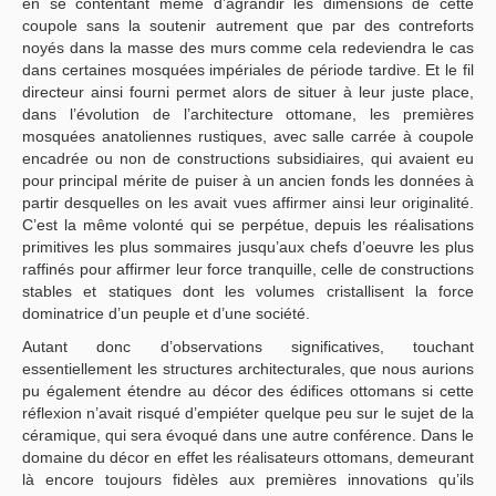
en se contentant même d’agrandir les dimensions de cette
coupole sans la soutenir autrement que par des contreforts
noyés dans la masse des murs comme cela redeviendra le cas
dans certaines mosquées impériales de période tardive. Et le fil
directeur ainsi fourni permet alors de situer à leur juste place,
dans l’évolution de l’architecture ottomane, les premières
mosquées anatoliennes rustiques, avec salle carrée à coupole
encadrée ou non de constructions subsidiaires, qui avaient eu
pour principal mérite de puiser à un ancien fonds les données à
partir desquelles on les avait vues affirmer ainsi leur originalité.
C’est la même volonté qui se perpétue, depuis les réalisations
primitives les plus sommaires jusqu’aux chefs d’oeuvre les plus
raffinés pour affirmer leur force tranquille, celle de constructions
stables et statiques dont les volumes cristallisent la force
dominatrice d’un peuple et d’une société.
Autant donc d’observations significatives, touchant
essentiellement les structures architecturales, que nous aurions
pu également étendre au décor des édifices ottomans si cette
réflexion n’avait risqué d’empiéter quelque peu sur le sujet de la
céramique, qui sera évoqué dans une autre conférence. Dans le
domaine du décor en effet les réalisateurs ottomans, demeurant
là encore toujours fidèles aux premières innovations qu’ils