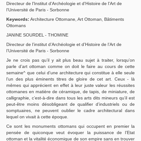
Directeur de l'Institut d'Archéologie et d'Histoire de l'Art de
Yayın Politikaları
l'Université de Paris - Sorbonne
Keywords:
Architecture Ottomane, Art Ottoman, Bâtiments
Kılavuzlar
Ottomans
İletişim
JANINE SOURDEL - THOMINE
Directeur de l’institut d’Archéologie et d’Histoire de l’Art de
l’Université de Paris - Sorbonne
Je ne crois pas qu’il y ait plus beau sujet à traiter, lorsqu’on
parle d’art ottoman comme on doit le faire au cours de cette
semaine^ que celui d’une architecture qui constitue à elle seule
l’un des plus éminents titres de gloire de cet art. Ceux - là
mêmes qui apprécient en effet à leur juste valeur les réussites
ottomanes en matière de céramique, de tapis, de miniature, de
calligraphie, c’est-à-dire dans tous les arts dits mineurs qu’il est
peut-être moins désobligeant de qualifier d’industriels ou de
somptuaires, ne peuvent oublier le cadre architectural dans
lequel on vivait à cette époque.
Ce sont les monuments ottomans qui occupent en premier la
pensée de quiconque veut évoquer la puissance de l’Etat
ottoman et la vitalité économique de son empire sans en trouver