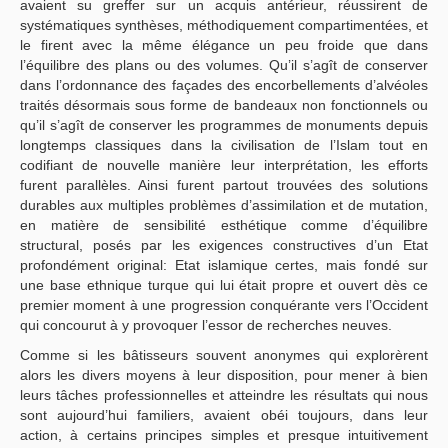
avaient su greffer sur un acquis antérieur, réussirent de
systématiques synthèses, méthodiquement compartimentées, et
le firent avec la même élégance un peu froide que dans
l’équilibre des plans ou des volumes. Qu’il s’agît de conserver
dans l’ordonnance des façades des encorbellements d’alvéoles
traités désormais sous forme de bandeaux non fonctionnels ou
qu’il s’agît de conserver les programmes de monuments depuis
longtemps classiques dans la civilisation de l’Islam tout en
codifiant de nouvelle manière leur interprétation, les efforts
furent parallèles. Ainsi furent partout trouvées des solutions
durables aux multiples problèmes d’assimilation et de mutation,
en matière de sensibilité esthétique comme d’équilibre
structural, posés par les exigences constructives d’un Etat
profondément original: Etat islamique certes, mais fondé sur
une base ethnique turque qui lui était propre et ouvert dès ce
premier moment à une progression conquérante vers l’Occident
qui concourut à y provoquer l’essor de recherches neuves.
Comme si les bâtisseurs souvent anonymes qui explorèrent
alors les divers moyens à leur disposition, pour mener à bien
leurs tâches professionnelles et atteindre les résultats qui nous
sont aujourd’hui familiers, avaient obéi toujours, dans leur
action, à certains principes simples et presque intuitivement