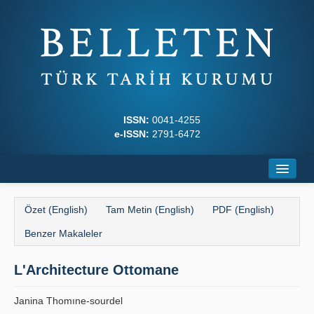
ISSN:
0041-4255
e-ISSN:
2791-6472
Ana Sayfa
Özet (English)
Tam Metin (English)
PDF (English)
Hakkında
Benzer Makaleler
Dergi Kurulları
L'Architecture Ottomane
Yazım Kuralları
Janina Thomıne-sourdel
İlkeler