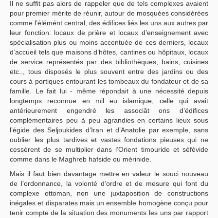
Il ne suffit pas alors de rappeler que de tels complexes avaient
pour premier mérite de réunir, autour de mosquées considérées
comme l’élémént central, des édifices liés les uns aux autres par
leur fonction: locaux de prière et locaux d’enseignement avec
spécialisation plus ou moins accentuée de ces derniers, locaux
d’accueil tels que maisons d’hôtes, cantines ou hôpitaux, locaux
de service représentés par des bibliothèques, bains, cuisines
etc.., tous disposés le plus souvent entre des jardins ou des
cours à portiques entourant les tombeaux du fondateur et de sa
famille. Le fait lui - même répondait à une nécessité depuis
longtemps reconnue en mil eu islamique, celle qui avait
antérieurement engendré les associât ons d’édifices
complémentaires peu à peu agrandies en certains lieux sous
l’égide des Seljoukides d’Iran et d’Anatolie par exemple, sans
oublier les plus tardives et vastes fondations pieuses qui ne
cessèrent de se multiplier dans l’Orient timouride et séfévide
comme dans le Maghreb hafside ou mérinide.
Mais il faut bien davantage mettre en valeur le souci nouveau
de l’ordonnance, la volonté d’ordre et de mesure qui font du
complexe ottoman, non une juxtaposition de constructions
inégales et disparates mais un ensemble homogène conçu pour
tenir compte de la situation des monuments les uns par rapport