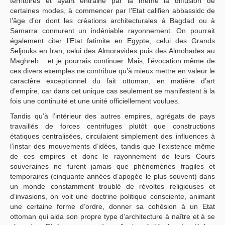
territoires et ayant entrainé par la même la diffusion de
certaines modes, à commencer par l’Etat califien abbassidc de
l’âge d’or dont les créations architecturales à Bagdad ou à
Samarra connurent un indéniable rayonnement. On pourrait
également citer l’Etat fatimite en Egypte, celui des Grands
Seljouks en Iran, celui des Almoravides puis des Almohades au
Maghreb... et je pourrais continuer. Mais, l’évocation même de
ces divers exemples ne contribue qu’à mieux mettre en valeur le
caractère exceptionnel du fait ottoman, en matière d’art
d’empire, car dans cet unique cas seulement se manifestent à la
fois une continuité et une unité officiellement voulues.
Tandis qu’à l’intérieur des autres empires, agrégats de pays
travaillés de forces centrifuges plutôt que constructions
étatiques centralisées, circulaient simplement des influences à
l’instar des mouvements d’idées, tandis que l’existence même
de ces empires et donc le rayonnement de leurs Cours
souveraines ne furent jamais que phénomènes fragiles et
temporaires (cinquante années d’apogée le plus souvent) dans
un monde constamment troublé de révoltes religieuses et
d’invasions, on voit une doctrine politique consciente, animant
une certaine forme d’ordre, donner sa cohésion à un Etat
ottoman qui aida son propre type d’architecture à naître et à se