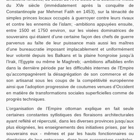
du XVe siècle (immédiatement après la conquête de
Constantinople par Mehmet Fatih en 1453), sur la ténacité de
simples princes locaux occupés à guerroyer contre leurs rivaux
et contre les ennemis de l’islam; -ambitions appuyées ensuite,
entre 1500 et 1750 environ, sur les visées dominatrices de
souverains qui étaient d’une certaine façon des chefs de guerre
parvenus au faîte de leur puissance mais aussi les maîtres
d’une bureaucratie imposant implacablement et uniformément
leur volonté depuis les Balkans et la plaine hongroise jusqu’à
l’Irak, l’Egypte ou même le Maghreb; -ambitions affaiblies enfin
dans la dernière période par les difficultés internes de l’Empire
qu’accompagnèrent la désagrégation de son commerce et de
son artisanat sous les coups de la compétitivité européenne
ainsi que l’adoption progressive de coutumes venues d’Occident
en matière de transformations sociales superficielles comme de
progrès techniques.
L’organisation de l’Empire ottoman explique en fait seule
certaines constantes sytlistiques des floraisons architecturales
ayant reflété et répercuté, dans les diverses provinces jusqu’aux
plus éloignées, les enseignements des initiatives prises, par les
souverains eux - mêmes et par les hauts fonctionnaires ou
dignitaires de leur entourage, dans leurs successives capitales,