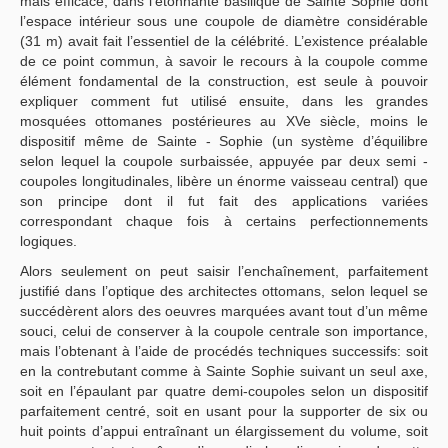
mais efficace, dans l’étonnante basilique de Sainte Sophie dont
l’espace intérieur sous une coupole de diamètre considérable
(31 m) avait fait l’essentiel de la célébrité. L’existence préalable
de ce point commun, à savoir le recours à la coupole comme
élément fondamental de la construction, est seule à pouvoir
expliquer comment fut utilisé ensuite, dans les grandes
mosquées ottomanes postérieures au XVe siècle, moins le
dispositif même de Sainte - Sophie (un système d’équilibre
selon lequel la coupole surbaissée, appuyée par deux semi -
coupoles longitudinales, libère un énorme vaisseau central) que
son principe dont il fut fait des applications variées
correspondant chaque fois à certains perfectionnements
logiques.
Alors seulement on peut saisir l’enchaînement, parfaitement
justifié dans l’optique des architectes ottomans, selon lequel se
succédèrent alors des oeuvres marquées avant tout d’un même
souci, celui de conserver à la coupole centrale son importance,
mais l’obtenant à l’aide de procédés techniques successifs: soit
en la contrebutant comme à Sainte Sophie suivant un seul axe,
soit en l’épaulant par quatre demi-coupoles selon un dispositif
parfaitement centré, soit en usant pour la supporter de six ou
huit points d’appui entraînant un élargissement du volume, soit