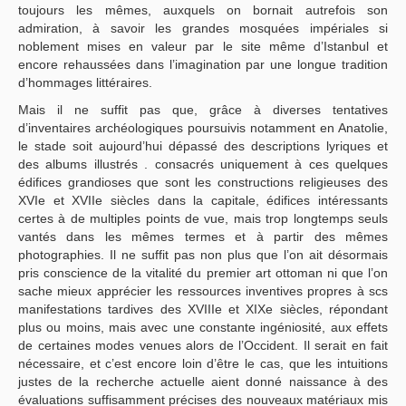
toujours les mêmes, auxquels on bornait autrefois son
admiration, à savoir les grandes mosquées impériales si
noblement mises en valeur par le site même d’Istanbul et
encore rehaussées dans l’imagination par une longue tradition
d’hommages littéraires.
Mais il ne suffit pas que, grâce à diverses tentatives
d’inventaires archéologiques poursuivis notamment en Anatolie,
le stade soit aujourd’hui dépassé des descriptions lyriques et
des albums illustrés . consacrés uniquement à ces quelques
édifices grandioses que sont les constructions religieuses des
XVIe et XVIIe siècles dans la capitale, édifices intéressants
certes à de multiples points de vue, mais trop longtemps seuls
vantés dans les mêmes termes et à partir des mêmes
photographies. Il ne suffit pas non plus que l’on ait désormais
pris conscience de la vitalité du premier art ottoman ni que l’on
sache mieux apprécier les ressources inventives propres à scs
manifestations tardives des XVIIIe et XIXe siècles, répondant
plus ou moins, mais avec une constante ingéniosité, aux effets
de certaines modes venues alors de l’Occident. Il serait en fait
nécessaire, et c’est encore loin d’être le cas, que les intuitions
justes de la recherche actuelle aient donné naissance à des
évaluations suffisamment précises des nouveaux matériaux mis