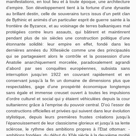
manifestations, en tout lieu et à toute époque, une architecture
d’empire. Son développement tient à la fortune d’une dynastie
au brillant destin, celle de souverains turcs issus d’un petit clan
de Bythinic et animés d’un particulier esprit de guerre sainte à la
frontière de Byzance, et au voisinage de terres balkaniques mal
protégées contre leurs assauts, qui bâtirent et maintinrent
pendant plus de six siècles une construction politique d’une
étonnante solidité: leur empire en effet, fondé dans les
dernières années du XIIIesiècle comme une des principautés
qui se partageaient alors le contrôle et la possession d’une
Anatolie anarchiquement morcelée, paradoxalement agrandi
d’abord par ses conquêtes européennes, subsista sans
interruption jusqu’en 1922 en couvrant rapidement et en
conservant jusqu’à la fin un domaine de dimensions plus que
respectables, gage d’une prospérité économique longtemps
sans égale et immense creuset ouvert à toutes les impulsions
d’ordre culturel et social qui y étaient véhiculées depuis la cour
sultaniennc grâce à l’emprise du pouvoir central. D’où l’essor de
constructions officielles et privées qui suivent dans leur évolution
stylistique, depuis leurs premières frustes créations jusqu’à
l’épanouissement de leur classicisme glorieux et jusqu’à sa lente
sclérose, le rythme des ambitions propres à l’Etat ottoman: -
ambitions fondées, du début du XIVe siècle à la deuxième moitié