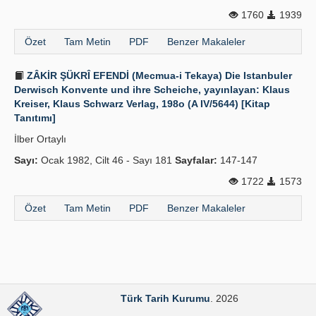
1760
1939
Yayın Politikaları
Özet
Tam Metin
PDF
Benzer Makaleler
Kılavuzlar
İletişim
ZÂKİR ŞÜKRÎ EFENDİ (Mecmua-i Tekaya) Die Istanbuler
Derwisch Konvente und ihre Scheiche, yayınlayan: Klaus
Kreiser, Klaus Schwarz Verlag, 198o (A IV/5644) [Kitap
Tanıtımı]
İlber Ortaylı
Sayı:
Ocak 1982, Cilt 46 - Sayı 181
Sayfalar:
147-147
1722
1573
Özet
Tam Metin
PDF
Benzer Makaleler
Türk Tarih Kurumu
. 2026