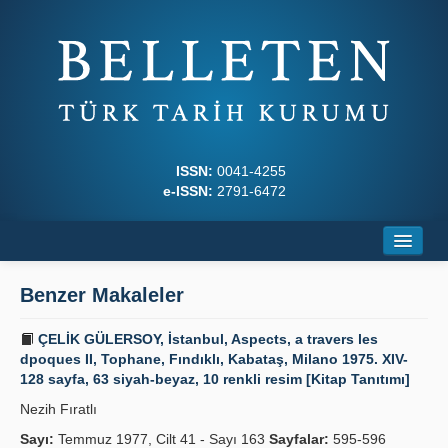
ISSN:
0041-4255
e-ISSN:
2791-6472
Ana Sayfa
Benzer Makaleler
Hakkında
ÇELİK GÜLERSOY, İstanbul, Aspects, a travers les
Dergi Kurulları
dpoques II, Tophane, Fındıklı, Kabataş, Milano 1975. XIV-
128 sayfa, 63 siyah-beyaz, 10 renkli resim [Kitap Tanıtımı]
Yazım Kuralları
Nezih Fıratlı
İlkeler
Sayı:
Temmuz 1977, Cilt 41 - Sayı 163
Sayfalar:
595-596