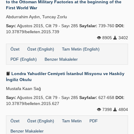
to the Ottoman Military Factories at the beginning of the
First World War
Yayın Politikaları
Abdurrahim Aydın, Tuncay Zorlu
Kılavuzlar
Sayı:
Ağustos 2015, Cilt 79 - Sayı 285
Sayfalar:
739-760
DOI:
10.37879/belleten.2015.739
İletişim
8905
3402
Özet
Özet (English)
Tam Metin (English)
PDF (English)
Benzer Makaleler
Londra Yahudiler Cemiyeti İstanbul Misyonu ve Hasköy
İngiliz Okulu
Mustafa Kaan Sağ
Sayı:
Ağustos 2015, Cilt 79 - Sayı 285
Sayfalar:
627-658
DOI:
10.37879/belleten.2015.627
7398
4804
Özet
Özet (English)
Tam Metin
PDF
Benzer Makaleler