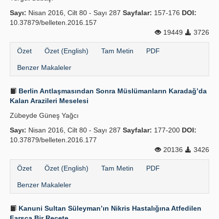
Sayı:
Nisan 2016, Cilt 80 - Sayı 287
Sayfalar:
157-176
DOI:
10.37879/belleten.2016.157
19449
3726
Özet
Özet (English)
Tam Metin
PDF
Benzer Makaleler
Berlin Antlaşmasından Sonra Müslümanların Karadağ’da
Kalan Arazileri Meselesi
Zübeyde Güneş Yağcı
Sayı:
Nisan 2016, Cilt 80 - Sayı 287
Sayfalar:
177-200
DOI:
10.37879/belleten.2016.177
20136
3426
Özet
Özet (English)
Tam Metin
PDF
Benzer Makaleler
Kanuni Sultan Süleyman’ın Nikris Hastalığına Atfedilen
Farsça Bir Reçete