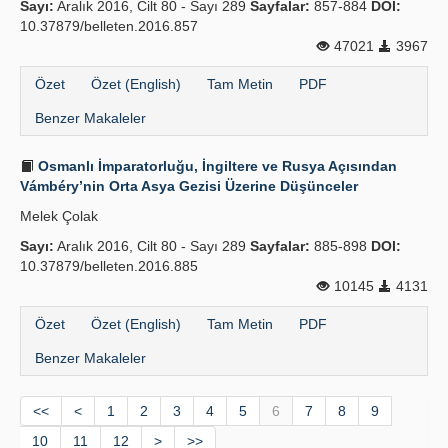
Sayı:
Aralık 2016, Cilt 80 - Sayı 289
Sayfalar:
857-884
DOI:
10.37879/belleten.2016.857
47021
3967
Özet
Özet (English)
Tam Metin
PDF
Benzer Makaleler
Osmanlı İmparatorluğu, İngiltere ve Rusya Açısından
Vámbéry’nin Orta Asya Gezisi Üzerine Düşünceler
Melek Çolak
Sayı:
Aralık 2016, Cilt 80 - Sayı 289
Sayfalar:
885-898
DOI:
10.37879/belleten.2016.885
10145
4131
Özet
Özet (English)
Tam Metin
PDF
Benzer Makaleler
<<
<
1
2
3
4
5
6
7
8
9
10
11
12
>
>>