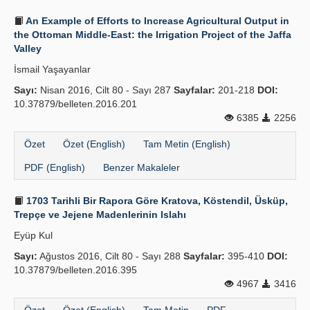
An Example of Efforts to Increase Agricultural Output in
the Ottoman Middle-East: the Irrigation Project of the Jaffa
Valley
İsmail Yaşayanlar
Sayı:
Nisan 2016, Cilt 80 - Sayı 287
Sayfalar:
201-218
DOI:
10.37879/belleten.2016.201
6385
2256
Özet
Özet (English)
Tam Metin (English)
PDF (English)
Benzer Makaleler
1703 Tarihli Bir Rapora Göre Kratova, Köstendil, Üsküp,
Trepçe ve Jejene Madenlerinin Islahı
Eyüp Kul
Sayı:
Ağustos 2016, Cilt 80 - Sayı 288
Sayfalar:
395-410
DOI:
10.37879/belleten.2016.395
4967
3416