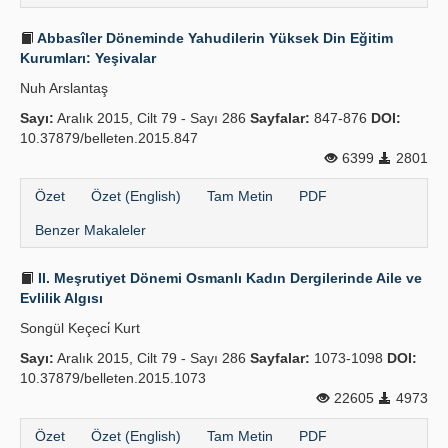
Abbasîler Döneminde Yahudilerin Yüksek Din Eğitim
Kurumları: Yeşivalar
Nuh Arslantaş
Sayı:
Aralık 2015, Cilt 79 - Sayı 286
Sayfalar:
847-876
DOI:
10.37879/belleten.2015.847
6399
2801
Özet
Özet (English)
Tam Metin
PDF
Benzer Makaleler
II. Meşrutiyet Dönemi Osmanlı Kadın Dergilerinde Aile ve
Evlilik Algısı
Songül Keçeci̇ Kurt
Sayı:
Aralık 2015, Cilt 79 - Sayı 286
Sayfalar:
1073-1098
DOI:
10.37879/belleten.2015.1073
22605
4973
Özet
Özet (English)
Tam Metin
PDF