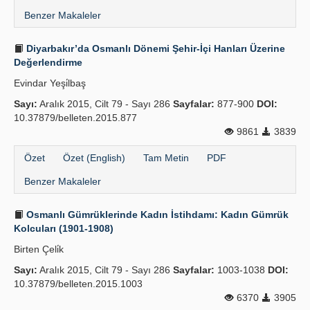
Benzer Makaleler
Diyarbakır’da Osmanlı Dönemi Şehir-İçi Hanları Üzerine
Değerlendirme
Evindar Yeşi̇lbaş
Sayı:
Aralık 2015, Cilt 79 - Sayı 286
Sayfalar:
877-900
DOI:
10.37879/belleten.2015.877
9861
3839
Özet
Özet (English)
Tam Metin
PDF
Benzer Makaleler
Osmanlı Gümrüklerinde Kadın İstihdamı: Kadın Gümrük
Kolcuları (1901-1908)
Birten Çeli̇k
Sayı:
Aralık 2015, Cilt 79 - Sayı 286
Sayfalar:
1003-1038
DOI:
10.37879/belleten.2015.1003
6370
3905