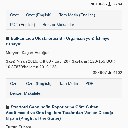
10686
2784
Özet
Özet (English)
Tam Metin (English)
PDF (English)
Benzer Makaleler
Balkanlarda Uluslararası Bir Organizasyon: İslimye
Panayırı
Meryem Kaçan Erdoğan
Sayı:
Nisan 2016, Cilt 80 - Sayı 287
Sayfalar:
123-156
DOI:
10.37879/belleten.2016.123
4907
4102
Özet
Özet (English)
Tam Metin
PDF
Benzer Makaleler
Stratford Canning’in Raporlarına Göre Sultan
Abdülmecid ve Ona İngiltere Tarafından Verilen Dizbağı
Nişanı (Knight of the Garter)
Turgut Subaşı