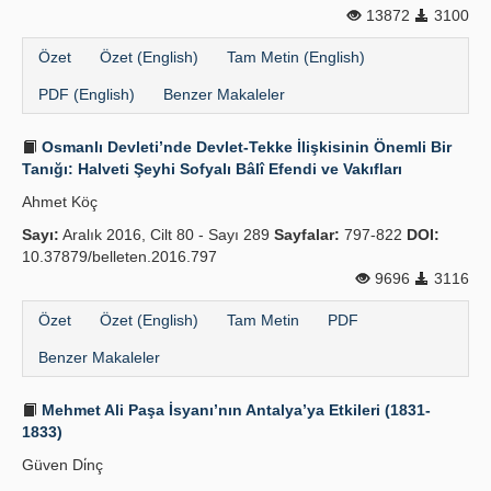
13872
3100
Özet
Özet (English)
Tam Metin (English)
PDF (English)
Benzer Makaleler
Osmanlı Devleti’nde Devlet-Tekke İlişkisinin Önemli Bir
Tanığı: Halveti Şeyhi Sofyalı Bâlî Efendi ve Vakıfları
Ahmet Köç
Sayı:
Aralık 2016, Cilt 80 - Sayı 289
Sayfalar:
797-822
DOI:
10.37879/belleten.2016.797
9696
3116
Özet
Özet (English)
Tam Metin
PDF
Benzer Makaleler
Mehmet Ali Paşa İsyanı’nın Antalya’ya Etkileri (1831-
1833)
Güven Di̇nç