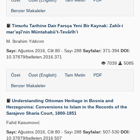
Özet
Özet (English)
Tam Metin
PDF
Benzer Makaleler
Timurlu Tarihine Dair Farsça Yeni Bir Kaynak: Zahîr-i
mar’aşî’nin Müntahabü’t-Tevârîh’i
M. İbrahim Yıldırım
Sayı:
Ağustos 2016, Cilt 80 - Sayı 288
Sayfalar:
371-394
DOI:
10.37879/belleten.2016.371
7039
5085
Özet
Özet (English)
Tam Metin
PDF
Benzer Makaleler
Understanding Ottoman Heritage in Bosnia and
Herzegovina: Conversions to Islam in the Records of the
Sarajevo Sharia Court, 1800-1851
Fahd Kasumovıć
Sayı:
Ağustos 2016, Cilt 80 - Sayı 288
Sayfalar:
507-530
DOI:
10.37879/belleten.2016.507