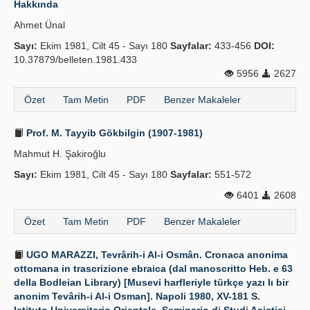
Hakkında
Yayın Politikaları
Ahmet Ünal
Sayı:
Kılavuzlar
Ekim 1981, Cilt 45 - Sayı 180
Sayfalar:
433-456
DOI:
10.37879/belleten.1981.433
İletişim
5956
2627
Özet
Tam Metin
PDF
Benzer Makaleler
Prof. M. Tayyib Gökbilgin (1907-1981)
Mahmut H. Şakiroğlu
Sayı:
Ekim 1981, Cilt 45 - Sayı 180
Sayfalar:
551-572
6401
2608
Özet
Tam Metin
PDF
Benzer Makaleler
UGO MARAZZI, Tevrârih-i Al-i Osmân. Cronaca anonima
ottomana in trascrizione ebraica (dal manoscritto Heb. e 63
della Bodleian Library) [Musevi harfleriyle türkçe yazı lı bir
anonim Tevârih-i Al-i Osman]. Napoli 1980, XV-181 S.