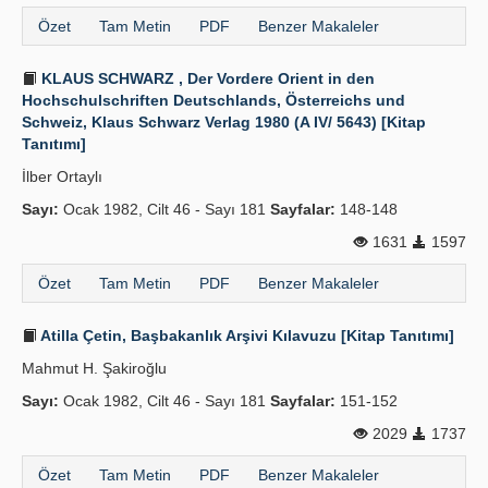
Özet
Tam Metin
PDF
Benzer Makaleler
KLAUS SCHWARZ , Der Vordere Orient in den
Hochschulschriften Deutschlands, Österreichs und
Schweiz, Klaus Schwarz Verlag 1980 (A IV/ 5643) [Kitap
Tanıtımı]
İlber Ortaylı
Sayı:
Ocak 1982, Cilt 46 - Sayı 181
Sayfalar:
148-148
1631
1597
Özet
Tam Metin
PDF
Benzer Makaleler
Atilla Çetin, Başbakanlık Arşivi Kılavuzu [Kitap Tanıtımı]
Mahmut H. Şakiroğlu
Sayı:
Ocak 1982, Cilt 46 - Sayı 181
Sayfalar:
151-152
2029
1737
Özet
Tam Metin
PDF
Benzer Makaleler