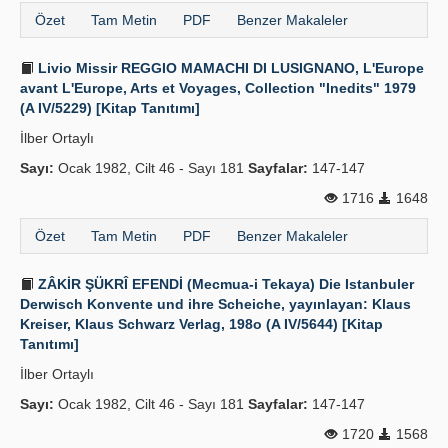
Özet
Tam Metin
PDF
Benzer Makaleler
Livio Missir REGGIO MAMACHI DI LUSIGNANO, L'Europe
avant L'Europe, Arts et Voyages, Collection "Inedits" 1979
(A IV/5229) [Kitap Tanıtımı]
İlber Ortaylı
Sayı:
Ocak 1982, Cilt 46 - Sayı 181
Sayfalar:
147-147
1716
1648
Özet
Tam Metin
PDF
Benzer Makaleler
ZÂKİR ŞÜKRÎ EFENDİ (Mecmua-i Tekaya) Die Istanbuler
Derwisch Konvente und ihre Scheiche, yayınlayan: Klaus
Kreiser, Klaus Schwarz Verlag, 198o (A IV/5644) [Kitap
Tanıtımı]
İlber Ortaylı
Sayı:
Ocak 1982, Cilt 46 - Sayı 181
Sayfalar:
147-147
1720
1568