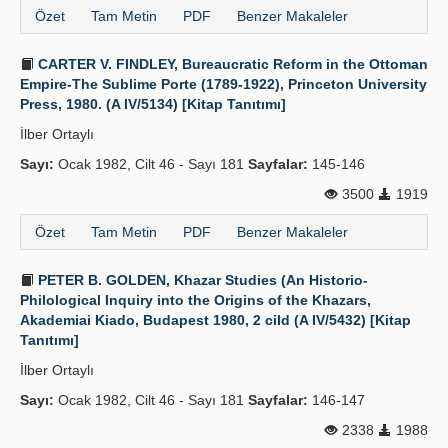
Özet
Tam Metin
PDF
Benzer Makaleler
CARTER V. FINDLEY, Bureaucratic Reform in the Ottoman
Empire-The Sublime Porte (1789-1922), Princeton University
Press, 1980. (A IV/5134) [Kitap Tanıtımı]
İlber Ortaylı
Sayı:
Ocak 1982, Cilt 46 - Sayı 181
Sayfalar:
145-146
3500
1919
Özet
Tam Metin
PDF
Benzer Makaleler
PETER B. GOLDEN, Khazar Studies (An Historio-
Philological Inquiry into the Origins of the Khazars,
Akademiai Kiado, Budapest 1980, 2 cild (A IV/5432) [Kitap
Tanıtımı]
İlber Ortaylı
Sayı:
Ocak 1982, Cilt 46 - Sayı 181
Sayfalar:
146-147
2338
1988