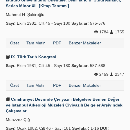
Istituto Universitario Orientale. Seminario di Studi Asiatici,
Series Minor XII. [Kitap Tanıtımı]
Mahmut H. Şakiroğlu
Sayı:
Ekim 1981, Cilt 45 - Sayı 180
Sayfalar:
575-576
1784
1755
Özet
Tam Metin
PDF
Benzer Makaleler
IX. Türk Tarih Kongresi
Sayı:
Ekim 1981, Cilt 45 - Sayı 180
Sayfalar:
587-588
2459
2347
Özet
Tam Metin
PDF
Benzer Makaleler
Cumhuriyet Devrinde Çiviyazılı Belgelere Berilen Değer
ve İstanbul Arkeoloji Müzeleri Çiviyazılı Belgeler Arşivindeki
Çalışmalar
Muazzez Çığ
Sayı:
Ocak 1982, Cilt 46 - Sayı 181
Sayfalar:
1-16
DOI: