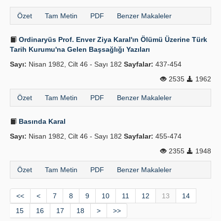
Özet
Tam Metin
PDF
Benzer Makaleler
Ordinaryüs Prof. Enver Ziya Karal'ın Ölümü Üzerine Türk
Tarih Kurumu'na Gelen Başsağlığı Yazıları
Sayı:
Nisan 1982, Cilt 46 - Sayı 182
Sayfalar:
437-454
2535
1962
Özet
Tam Metin
PDF
Benzer Makaleler
Basında Karal
Sayı:
Nisan 1982, Cilt 46 - Sayı 182
Sayfalar:
455-474
2355
1948
Özet
Tam Metin
PDF
Benzer Makaleler
<<
<
7
8
9
10
11
12
13
14
15
16
17
18
>
>>