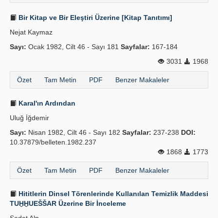
Bir Kitap ve Bir Eleştiri Üzerine [Kitap Tanıtımı]
Nejat Kaymaz
Sayı:
Ocak 1982, Cilt 46 - Sayı 181
Sayfalar:
167-184
3031
1968
Özet
Tam Metin
PDF
Benzer Makaleler
Karal'ın Ardından
Uluğ İğdemir
Sayı:
Nisan 1982, Cilt 46 - Sayı 182
Sayfalar:
237-238
DOI:
10.37879/belleten.1982.237
1868
1773
Özet
Tam Metin
PDF
Benzer Makaleler
Hititlerin Dinsel Törenlerinde Kullanılan Temizlik Maddesi
TUḪḪUEŠŠAR Üzerine Bir İnceleme