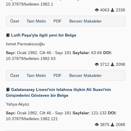
10.37879/belleten.1982.1
4063
2338
Özet
Tam Metin
PDF
Benzer Makaleler
Lutfi Paşa'yla ilgili yeni bir Belge
İsmet Parmaksızoğlu
Sayı:
Ocak 1982, Cilt 46 - Sayı 181
Sayfalar:
63-66
DOI:
10.37879/belleten.1982.63
3712
2098
Özet
Tam Metin
PDF
Benzer Makaleler
Galatasaray Lisesi'nin Islahına ilişkin Ali Suavi'nin
Girişimlerini Gösteren bir Belge
Yahya Akyüz
Sayı:
Ocak 1982, Cilt 46 - Sayı 181
Sayfalar:
121-132
DOI:
10.37879/belleten.1982.121
3875
2088