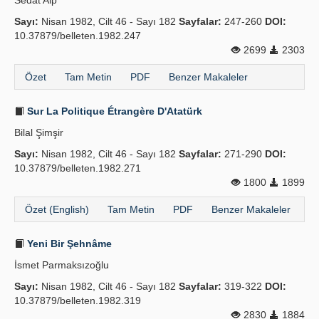
Sedat Alp
Sayı:
Nisan 1982, Cilt 46 - Sayı 182
Sayfalar:
247-260
DOI:
10.37879/belleten.1982.247
2699
2303
Özet
Tam Metin
PDF
Benzer Makaleler
Sur La Politique Étrangère D'Atatürk
Bilal Şimşir
Sayı:
Nisan 1982, Cilt 46 - Sayı 182
Sayfalar:
271-290
DOI:
10.37879/belleten.1982.271
1800
1899
Özet (English)
Tam Metin
PDF
Benzer Makaleler
Yeni Bir Şehnâme
İsmet Parmaksızoğlu
Sayı:
Nisan 1982, Cilt 46 - Sayı 182
Sayfalar:
319-322
DOI:
10.37879/belleten.1982.319
2830
1884