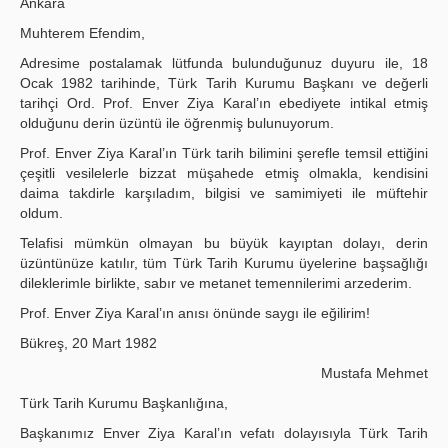
Ankara
Muhterem Efendim,
Adresime postalamak lütfunda bulunduğunuz duyuru ile, 18
Ocak 1982 tarihinde, Türk Tarih Kurumu Başkanı ve değerli
tarihçi Ord. Prof. Enver Ziya Karal’ın ebediyete intikal etmiş
olduğunu derin üzüntü ile öğrenmiş bulunuyorum.
Prof. Enver Ziya Karal’ın Türk tarih bilimini şerefle temsil ettiğini
çeşitli vesilelerle bizzat müşahede etmiş olmakla, kendisini
daima takdirle karşıladım, bilgisi ve samimiyeti ile müftehir
oldum.
Telafisi mümkün olmayan bu büyük kayıptan dolayı, derin
üzüntünüze katılır, tüm Türk Tarih Kurumu üyelerine başsağlığı
dileklerimle birlikte, sabır ve metanet temennilerimi arzederim.
Prof. Enver Ziya Karal’ın anısı önünde saygı ile eğilirim!
Bükreş, 20 Mart 1982
Mustafa Mehmet
Türk Tarih Kurumu Başkanlığına,
Başkanımız Enver Ziya Karal’ın vefatı dolayısıyla Türk Tarih