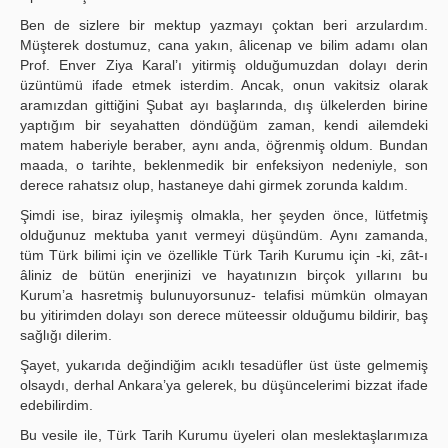
Ben de sizlere bir mektup yazmayı çoktan beri arzulardım.
Müşterek dostumuz, cana yakın, âlicenap ve bilim adamı olan
Prof. Enver Ziya Karal’ı yitirmiş olduğumuzdan dolayı derin
üzüntümü ifade etmek isterdim. Ancak, onun vakitsiz olarak
aramızdan gittiğini Şubat ayı başlarında, dış ülkelerden birine
yaptığım bir seyahatten döndüğüm zaman, kendi ailemdeki
matem haberiyle beraber, aynı anda, öğrenmiş oldum. Bundan
maada, o tarihte, beklenmedik bir enfeksiyon nedeniyle, son
derece rahatsız olup, hastaneye dahi girmek zorunda kaldım.
Şimdi ise, biraz iyileşmiş olmakla, her şeyden önce, lütfetmiş
olduğunuz mektuba yanıt vermeyi düşündüm. Aynı zamanda,
tüm Türk bilimi için ve özellikle Türk Tarih Kurumu için -ki, zât-ı
âliniz de bütün enerjinizi ve hayatınızın birçok yıllarını bu
Kurum’a hasretmiş bulunuyorsunuz- telafisi mümkün olmayan
bu yitirimden dolayı son derece müteessir olduğumu bildirir, baş
sağlığı dilerim.
Şayet, yukarıda değindiğim acıklı tesadüfler üst üste gelmemiş
olsaydı, derhal Ankara’ya gelerek, bu düşüncelerimi bizzat ifade
edebilirdim.
Bu vesile ile, Türk Tarih Kurumu üyeleri olan meslektaşlarımıza