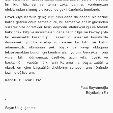
bir bilgi hâzinesi ve temiz zekâ parıltısı, yurdumuzun
ufuklarından silinmiş oluyordu; gerçek hüznümüz bundandı.
Enver Ziya Karal’ın geniş kültürünü daha da değerli bir hazine
haline getiren onun sentez gücü, bu sentez ve analiz gücünden
süzerek bize öğrettikleri teşkil ediyordu. Atatürkçülüğü ve Atatürk
hakkındaki bilgi ve incelemeleri, genel tarih bilgisi ve kavrayışıyla
bir evrensellik kazanmıştı. Esasen o, evrensel boyutlarda
düşünmek gibi bir özelliği simgeleyen bir bilim ve kültür
adamımızdı. ölümünün pek büyük bir kayıp olduğunu
tekrarlamaktan bunun için kendimi alamıyorum. Gerçekten, onu
yitiren bilim dünyamıza, özellikle, uzun yıllar üyelik ve
başkanlığını yaptığı Türk Tarih Kurumu na, başta zatıâliniz
olarak en içten başsağlığı dileklerimi sunuyor, anısı önünde
tazimle eğiliyorum.
Kandilli, 19 Ocak 1982
Fuat Bayramoğlu
Büyükelçi (E.)
*
Sayın Uluğ İğdemir