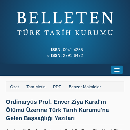
ISSN:
0041-4255
e-ISSN:
2791-6472
Ana Sayfa
Özet
Tam Metin
PDF
Benzer Makaleler
Hakkında
Ordinaryüs Prof. Enver Ziya Karal'ın
Dergi Kurulları
Ölümü Üzerine Türk Tarih Kurumu'na
Yazım Kuralları
Gelen Başsağlığı Yazıları
İlkeler