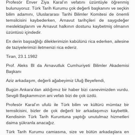
Profesör Enver Ziya Karal’ın vefatını üzüntüyle öğrenmiş
bulunu­yoruz. Türk Tarih Kurumu çok değerli başkanını ve seçkin
bilim adamını, Uluslararası Tarihi Bilimler Komitesi de önemli
temsilcisini kaybederken, Arnavut tarihçileri de saygıdeğer
meslektaşlarım ve Arnavut halkının dostunu kaybetmiş olmanın
üzüntüsü içindedir.
En derin başsağlığı dileklerimizin kabülünü rica ederken, ailesine
de taziyelerimizi iletmenizi rica ederiz.
Tiran, 23.1.1982
Prof. Aleks Bl da Arnavutluk Cumhuriyeti Bilimler Akademisi
Başkanı
Aziz arkadaşım, değerli ağabeyimiz Uluğ Beyefendi,
Bugün Ankara'dan aldığımız bir haber bizi canevimizden vurdu.
Sevgili Başkammızın ani vefatı bizi de çok üzdü.
Profesör Karal’ın ufulü ile Türk bilim ve kültürü mümtaz bir
temsilcisini, bizler de çok değerli bir arkadaşımızı kaybettik.
Kendisinin Türk Tarih Kuruntuna yaptığı unutulmaz hizmetleri
daima şükranla anacağız.
Türk Tarih Kurumu camiasına, size ve bütün arkadaşlara en