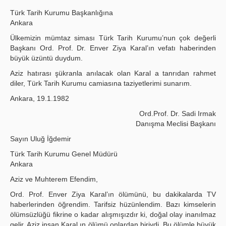
Türk Tarih Kurumu Başkanlığına
Ankara
Ülkemizin mümtaz siması Türk Tarih Kurumu’nun çok değerli
Başkanı Ord. Prof. Dr. Enver Ziya Karal’ın vefatı haberinden
büyük üzüntü duydum.
Aziz hatırası şükranla anılacak olan Karal a tanrıdan rahmet
diler, Türk Tarih Kurumu camiasına taziyetlerimi sunarım.
Ankara, 19.1.1982
Ord.Prof. Dr. Sadi Irmak
Danışma Meclisi Başkanı
Sayın Uluğ İğdemir
Türk Tarih Kurumu Genel Müdürü
Ankara
Aziz ve Muhterem Efendim,
Ord. Prof. Enver Ziya Karal’ın ölümünü, bu dakikalarda TV
haberlerinden öğrendim. Tarifsiz hüzünlendim. Bazı kimselerin
ölüm­süzlüğü fikrine o kadar alışmışızdır ki, doğal olay inanılmaz
gelir. Aziz insan Karal ın ölümü onlardan biriydi. Bu ölümle büyük