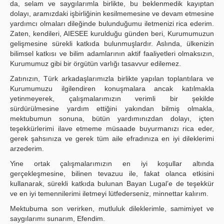
da, selam ve saygılarımla birlikte, bu beklenmedik kayıptan
dolayı, aramızdaki işbirliğinin kesilmemesine ve devam etmesine
yardımcı olmaları dileğinde bulunduğumu iletmenizi rica ederim.
Zaten, kendileri, AIESEE kurulduğu günden beri, Kurumumuzun
gelişmesine sürekli katkıda bulunmuşlardır. Aslında, ülkenizin
bilimsel katkısı ve bilim adamlarının aktif faaliyetleri olmaksızın,
Kurumumuz gibi bir örgütün varlığı tasavvur edilemez.
Zatınızın, Türk arkadaşlarımızla birlikte yapılan toplantılara ve
Kurumumuzu ilgilendiren konuşmalara ancak katılmakla
yetinmeyerek, çalışmalarımızın verimli bir şekilde
sürdürülmesine yardım ettiğini yakın­dan bilmiş olmakla,
mektubumun sonuna, bütün yardımınızdan dolayı, içten
teşekkürlerimi ilave etmeme müsaade buyurmanızı rica eder,
gerek şahsınıza ve gerek tüm aile efradınıza en iyi dileklerimi
arzederim.
Yine ortak çalışmalarımızın en iyi koşullar altında
gerçekleşmesine, bilinen tevazuu ile, fakat olanca etkisini
kullanarak, sürekli katkıda bulunan Bayan Lugal’e de teşekkür
ve en iyi temennilerimi iletmeyi lütfederseniz, minnettar kalırım.
Mektubuma son verirken, mutluluk dileklerimle, samimiyet ve
saygılarımı sunarım, Efendim.