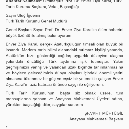
Anahtar Kelimeler:
Ordinaryüs Prof. Dr. Enver Ziya Karal, Türk
Tarih Kurumu Başkanı, Vefat, Başsağlığı
Yayın Politikaları
Sayın Uluğ İğdemir
Kılavuzlar
Türk Tarih Kurumu Genel Müdürü
Genel Başkan Sayın Prof. Dr. Enver Ziya Karal’ın ölüm haberini
İletişim
büyük üzüntü ile almış bulunuyorum.
Enver Ziya Karal, gerçek Atatürkçülüğün timsali olan büyük bir
insandı. Modern tarih bilimi alanındaki mümtaz kişiliği yanında,
Atatürk’ün bize gösterdiği çağdaş uygarlık düzeyine ulaşma
yolundaki öncülüğü Türk aydınına ışık tutmuştur. Yakın
geçmişimizin yanhş ve yalandan uzak biçimde tanımlanmasına
ve böylece geleceğimizin dünya olayları içindeki önemli yerini
almasına tükenmez bir güç ve eşsiz bir yetenekle çalışan Enver
Ziya Karal’ın aziz hatırası önünde saygı ile eğiliyorum.
Türk Tarih Kurumu’nun, başta siz olmak üzere, tüm
mensuplarına şahsım ve Anayasa Mahkemesi Üyeleri adına,
yürekten başsağlığı diler, saygılar sunarım.
ŞF.VKF.T MÜFTÜGİL
Anayasa Mahkemesi Başkanı
*