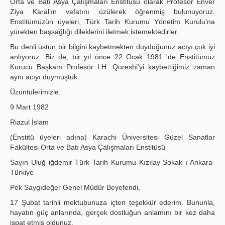
Orta ve Batı Asya Çalışmaları Enstitüsü olarak Profesör Enver
Ziya Karal’ın vefatını üzülerek öğrenmiş bulunuyoruz.
Enstitümüzün üyeleri, Türk Tarih Kurumu Yönetim Kurulu’na
yürekten başsağlığı dileklerini iletmek istemektedirler.
Bu denli üstün bir bilgini kaybetmekten duyduğunuz acıyı çok iyi
anlıyoruz. Biz de, bir yıl önce 22 Ocak 1981 'de Enstitümüz
Kurucu Başkam Profesör I.H. Qureshi'yi kaybettiğimiz zaman
aynı acıyı duymuştuk.
Üzüntülerimizle.
9 Mart 1982
Riazul İslam
(Enstitü üyeleri adına) Karachi Üniversitesi Güzel Sanatlar
Fakültesi Orta ve Batı Asya Çalışmaları Enstitüsü
Sayın Uluğ iğdemir Türk Tarih Kurumu Kızılay Sokak ı Ankara-
Türkiye
Pek Saygıdeğer Genel Müdür Beyefendi,
17 Şubat tarihli mektubunuza içten teşekkür ederim. Bununla,
hayatın güç anlarında, gerçek dostluğun anlamını bir kez daha
ispat etmiş oldunuz.