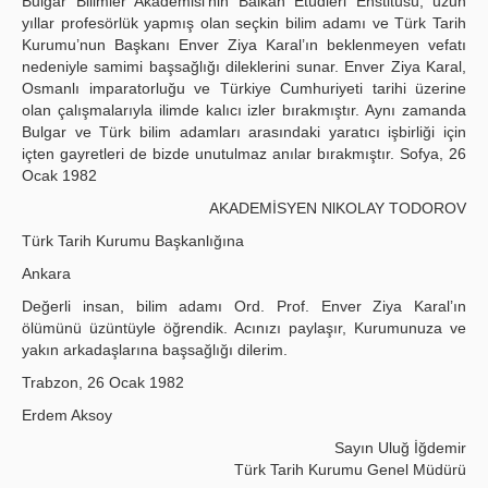
Bulgar Bilimler Akademisi’nin Balkan Etüdleri Enstitüsü, uzun
yıllar profesörlük yapmış olan seçkin bilim adamı ve Türk Tarih
Kurumu’nun Başkanı Enver Ziya Karal’ın beklenmeyen vefatı
nedeniyle samimi başsağlığı dileklerini sunar. Enver Ziya Karal,
Osmanlı imparatorluğu ve Türkiye Cumhuriyeti tarihi üzerine
olan çalışmalarıyla ilimde kalıcı izler bırakmıştır. Aynı zamanda
Bulgar ve Türk bilim adamları arasındaki yaratıcı işbirliği için
içten gayretleri de bizde unutulmaz anılar bırakmıştır. Sofya, 26
Ocak 1982
AKADEMİSYEN NlKOLAY TODOROV
Türk Tarih Kurumu Başkanlığına
Ankara
Değerli insan, bilim adamı Ord. Prof. Enver Ziya Karal’ın
ölümünü üzüntüyle öğrendik. Acınızı paylaşır, Kurumunuza ve
yakın arkadaşlarına başsağlığı dilerim.
Trabzon, 26 Ocak 1982
Erdem Aksoy
Sayın Uluğ İğdemir
Türk Tarih Kurumu Genel Müdürü