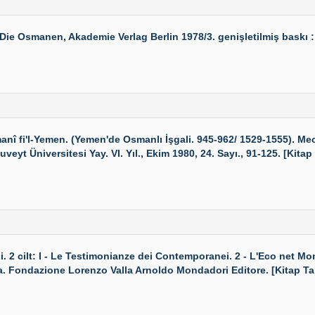
Osmanen, Akademie Verlag Berlin 1978/3. genişletilmiş baskı : 407
'l-Yemen. (Yemen'de Osmanlı İşgali. 945-962/ 1529-1555). Mecellet
eyt Üniversitesi Yay. VI. Yıl., Ekim 1980, 24. Sayı., 91-125. [Kitap 
cilt: I - Le Testimonianze dei Contemporanei. 2 - L'Eco net Mond
a. Fondazione Lorenzo Valla Arnoldo Mondadori Editore. [Kitap Ta