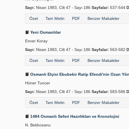
Sayı:
Nisan 1983, Cilt 47 - Sayı 186
Sayfalar:
537-544
D
Özet
Tam Metin
PDF
Benzer Makaleler
Yeni Osmanlılar
Enver Koray
Sayı:
Nisan 1983, Cilt 47 - Sayı 186
Sayfalar:
563-582
D
Özet
Tam Metin
PDF
Benzer Makaleler
Osmanlı Elçisi Ebubekir Ratip Efendi'nin Ozan Yö
Hüner Tuncer
Sayı:
Nisan 1983, Cilt 47 - Sayı 186
Sayfalar:
583-586
D
Özet
Tam Metin
PDF
Benzer Makaleler
1484 Osmanlı Seferi Hazırlıkları ve Kronolojisi
N. Beldıceanu