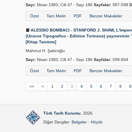
Sayı:
Nisan 1983, Cilt 47 - Sayı 186
Sayfalar:
587-598
D
Özet
Tam Metin
PDF
Benzer Makaleler
ALESSIO BOMBACI - STANFORD J. SHAW, L'Impero Ott
(Unione Tipografico - Editrice Torinese) yayınevinin "Nu
[Kitap Tanıtımı]
Mahmut H. Şakiroğlu
Sayı:
Nisan 1983, Cilt 47 - Sayı 186
Sayfalar:
599-604
Özet
Tam Metin
PDF
Benzer Makaleler
<<
<
1
2
3
4
5
6
7
8
9
Türk Tarih Kurumu
. 2026
Diğer Dergiler:
Belgeler
·
Höyük