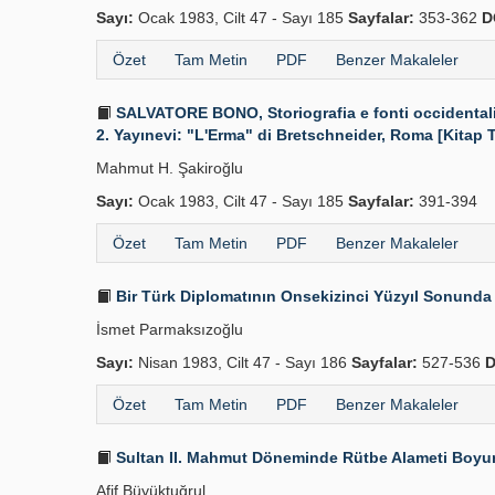
Sayı:
Ocak 1983, Cilt 47 - Sayı 185
Sayfalar:
353-362
D
Özet
Tam Metin
PDF
Benzer Makaleler
SALVATORE BONO, Storiografia e fonti occidentali s
2. Yayınevi: "L'Erma" di Bretschneider, Roma [Kitap T
Mahmut H. Şakiroğlu
Sayı:
Ocak 1983, Cilt 47 - Sayı 185
Sayfalar:
391-394
Özet
Tam Metin
PDF
Benzer Makaleler
Bir Türk Diplomatının Onsekizinci Yüzyıl Sonunda De
İsmet Parmaksızoğlu
Sayı:
Nisan 1983, Cilt 47 - Sayı 186
Sayfalar:
527-536
D
Özet
Tam Metin
PDF
Benzer Makaleler
Sultan II. Mahmut Döneminde Rütbe Alameti Boyun
Afif Büyüktuğrul