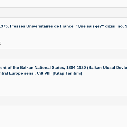
5, Presses Universitaires de France, "Que sais-je?" dizisi, no. 53
8
f the Balkan National States, 1804-1920 (Balkan Ulusal Devletl
al Europe serisi, Cilt VIII. [Kitap Tanıtımı]