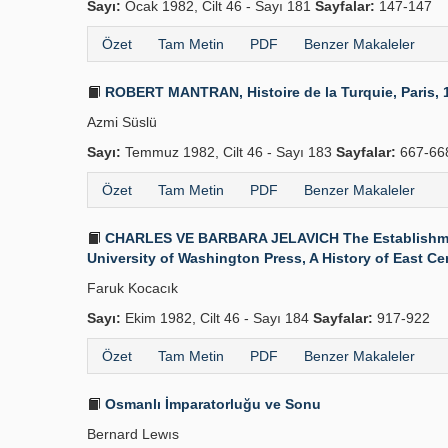
Sayı:
Ocak 1982, Cilt 46 - Sayı 181
Sayfalar:
147-147
Özet
Tam Metin
PDF
Benzer Makaleler
ROBERT MANTRAN, Histoire de la Turquie, Paris, 197
Azmi Süslü
Sayı:
Temmuz 1982, Cilt 46 - Sayı 183
Sayfalar:
667-66
Özet
Tam Metin
PDF
Benzer Makaleler
CHARLES VE BARBARA JELAVICH The Establishment o
University of Washington Press, A History of East Centr
Faruk Kocacık
Sayı:
Ekim 1982, Cilt 46 - Sayı 184
Sayfalar:
917-922
Özet
Tam Metin
PDF
Benzer Makaleler
Osmanlı İmparatorluğu ve Sonu
Bernard Lewıs