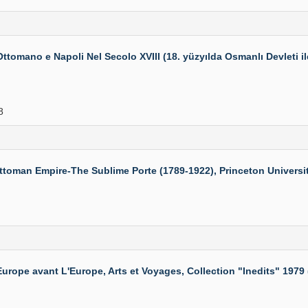
mano e Napoli Nel Secolo XVIII (18. yüzyılda Osmanlı Devleti ile 
8
oman Empire-The Sublime Porte (1789-1922), Princeton University 
e avant L'Europe, Arts et Voyages, Collection "Inedits" 1979 (A