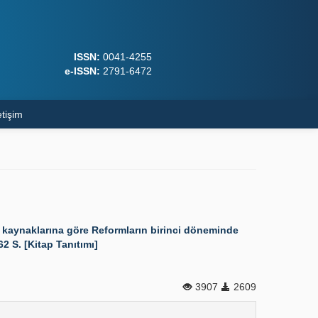
ISSN:
0041-4255
e-ISSN:
2791-6472
etişim
 kaynaklarına göre Reformların birinci döneminde
2 S. [Kitap Tanıtımı]
3907
2609