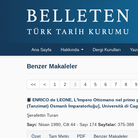
Ana Sayfa
Hakkında
Dergi Kurulları
Yazı
Benzer Makaleler
<<
<
1
2
3
4
5
6
7
8
9
ENRICO de LEONE, L'Impero Ottomano nel primo peri
(Tanzimat) Osmanlı İmparatorluğu], Università di Cagli
Şerafettin Turan
Sayı:
Nisan 1980, Cilt 44 - Sayı 174
Sayfalar:
375-388
Özet
Tam Metin
PDF
Benzer Makaleler