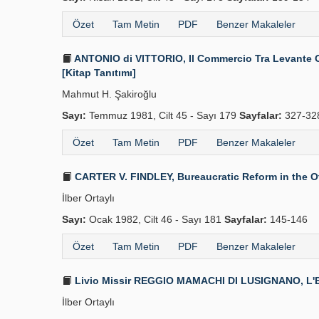
Özet
Tam Metin
PDF
Benzer Makaleler
ANTONIO di VITTORIO, Il Commercio Tra Levante Otto
[Kitap Tanıtımı]
Mahmut H. Şakiroğlu
Sayı:
Temmuz 1981, Cilt 45 - Sayı 179
Sayfalar:
327-32
Özet
Tam Metin
PDF
Benzer Makaleler
CARTER V. FINDLEY, Bureaucratic Reform in the Ott
İlber Ortaylı
Sayı:
Ocak 1982, Cilt 46 - Sayı 181
Sayfalar:
145-146
Özet
Tam Metin
PDF
Benzer Makaleler
Livio Missir REGGIO MAMACHI DI LUSIGNANO, L'Europ
İlber Ortaylı