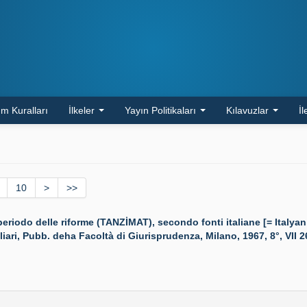
m Kuralları
İlkeler
Yayın Politikaları
Kılavuzlar
İl
10
>
>>
odo delle riforme (TANZİMAT), secondo fonti italiane [= Italyan
ari, Pubb. deha Facoltà di Giurisprudenza, Milano, 1967, 8°, VII 26