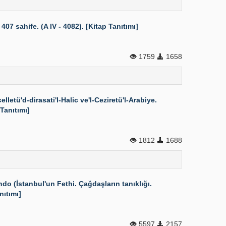
 sahife. (A IV - 4082). [Kitap Tanıtımı]
1759
1658
ü'd-dirasati'l-Halic ve'l-Ceziretü'l-Arabiye.
Tanıtımı]
1812
1688
o (İstanbul'un Fethi. Çağdaşların tanıklığı.
nıtımı]
5597
2157