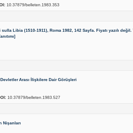
OI:
10.37879/belleten.1983.353
ulla Libia (1510-1911), Roma 1982, 142 Sayfa. Fiyatı yazılı değil.
anıtımı]
vletler Arası İlişkilere Dair Görüşleri
OI:
10.37879/belleten.1983.527
 Nişanları