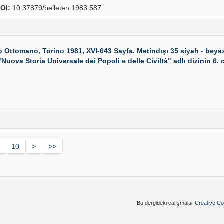
OI:
10.37879/belleten.1983.587
omano, Torino 1981, XVI-643 Sayfa. Metindışı 35 siyah - beyaz v
ova Storia Universale dei Popoli e delle Civiltà" adlı dizinin 6. cildi
10
>
>>
Bu dergideki çalışmalar
Creative Co