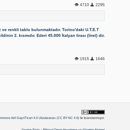
4710
2295
e renkli tablo bulunmaktadır. Torino'daki U.T.E.T
nin 2. kısmıdır. Ederi 45.000 İtalyan lirası (liret) dir.
1915
1646
mmons Atıf-GayriTicari 4.0 Uluslararası (CC BY-NC 4.0)
ile lisanslanmıştır.
Yazılım Parkı - Bilimsel Dergi Yayınlama ve Yönetim Sistemi