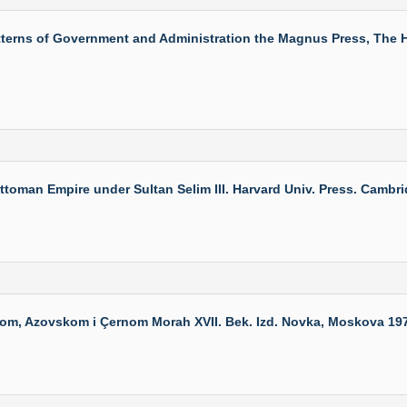
erns of Government and Administration the Magnus Press, The Heb
n Empire under Sultan Selim III. Harvard Univ. Press. Cambridge
, Azovskom i Çernom Morah XVII. Bek. Izd. Novka, Moskova 1978 S