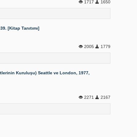
1717
1650
9. [Kitap Tanıtımı]
2005
1779
erinin Kuruluşu) Seattle ve London, 1977,
2271
2167