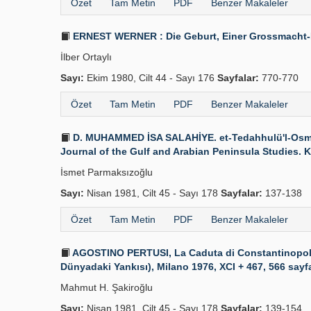
Özet
Tam Metin
PDF
Benzer Makaleler
ERNEST WERNER : Die Geburt, Einer Grossmacht-Die 
İlber Ortaylı
Sayı:
Ekim 1980, Cilt 44 - Sayı 176
Sayfalar:
770-770
Özet
Tam Metin
PDF
Benzer Makaleler
D. MUHAMMED İSA SALAHİYE. et-Tedahhulü'l-Osmanî fi
Journal of the Gulf and Arabian Peninsula Studies. Kuv
İsmet Parmaksızoğlu
Sayı:
Nisan 1981, Cilt 45 - Sayı 178
Sayfalar:
137-138
Özet
Tam Metin
PDF
Benzer Makaleler
AGOSTINO PERTUSI, La Caduta di Constantinopoli. 2 
Dünyadaki Yankısı), Milano 1976, XCI + 467, 566 sayf
Mahmut H. Şakiroğlu
Sayı:
Nisan 1981, Cilt 45 - Sayı 178
Sayfalar:
139-154