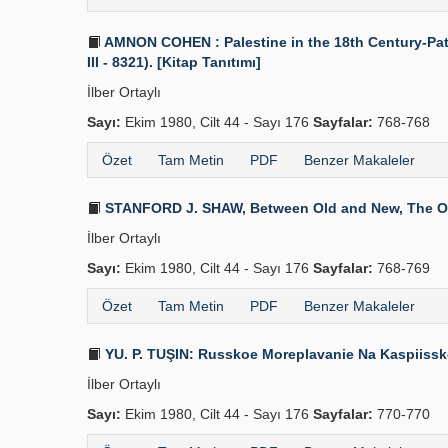
AMNON COHEN : Palestine in the 18th Century-Patt
III - 8321). [Kitap Tanıtımı]
İlber Ortaylı
Sayı:
Ekim 1980, Cilt 44 - Sayı 176
Sayfalar:
768-768
Özet
Tam Metin
PDF
Benzer Makaleler
STANFORD J. SHAW, Between Old and New, The Ottoma
İlber Ortaylı
Sayı:
Ekim 1980, Cilt 44 - Sayı 176
Sayfalar:
768-769
Özet
Tam Metin
PDF
Benzer Makaleler
YU. P. TUŞIN: Russkoe Moreplavanie Na Kaspiisskom
İlber Ortaylı
Sayı:
Ekim 1980, Cilt 44 - Sayı 176
Sayfalar:
770-770