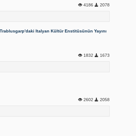
4186
2078
 Trablusgarp'daki Italyan Kültür Enstitüsünün Yayını
1832
1673
2602
2058