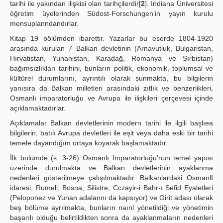
tarihi ile yakından ilişkisi olan tarihçilerdir[
2
]. Indiana Üniversitesi
öğretim üyelerinden Südost-Forschungen’in yayın kurulu
mensuplanndandırlar.
Kitap 19 bölümden ibarettir. Yazarlar bu eserde 1804-1920
arasında kurulan 7 Balkan devletinin (Arnavutluk, Bulgaristan,
Hırvatistan, Yunanistan, Karadağ, Romanya ve Sırbistan)
bağımsızlıkları tarihini, bunların politik, ekonomik, toplumsal ve
kültürel durumlarını, ayrıntılı olarak sunmakta, bu bilgilerin
yanısıra da Balkan milletleri arasındaki zıtlık ve benzerlikleri,
Osmanlı imparatorluğu ve Avrupa ile ilişkileri çerçevesi içinde
açıklamaktadırlar.
Açıklamalar Balkan devletlerinin modern tarihi ile ilgili başlıea
bilgilerin, batılı Avrupa devletleri ile eşit veya daha eski bir tarihi
temele dayandığım ortaya koyarak başlamaktadır.
İlk bolümde (s. 3-26) Osmanlı Imparatorluğu'nun temel yapısı
üzerinde durulmakta ve Balkan devletlerinin ayaklanma
nedenleri gösterilmeye çalışılmaktadır. Balkanlardaki Osman­lI
idaresi, Rumeli, Bosna, Silistre, Cczayir-i Bahr-ı Sefid Eyaletleri
(Peloponez ve Yunan adalannı da kapsıyor) ve Girit adası olarak
beş bölüme ayrılmakta, bunların naınl yönetildiği ve yönetimin
başarılı olduğu belirtildikten sonra da ayaklanmaların nedenleri