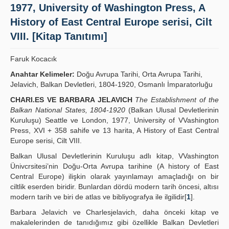
1977, University of Washington Press, A
Yayın Politikaları
History of East Central Europe serisi, Cilt
Kılavuzlar
VIII. [Kitap Tanıtımı]
İletişim
Faruk Kocacık
Anahtar Kelimeler:
Doğu Avrupa Tarihi, Orta Avrupa Tarihi,
Jelavich, Balkan Devletleri, 1804-1920, Osmanlı İmparatorluğu
CHARI.ES VE BARBARA JELAVICH
The Establishment of the
Balkan National States, 1804-1920
(Balkan Ulusal Devletlerinin
Kuruluşu) Seattle ve London, 1977, University of VVashington
Press, XVI + 358 sahife ve 13 harita, A History of East Central
Europe serisi, Cilt VIII.
Balkan Ulusal Devletlerinin Kuruluşu adlı kitap, VVashington
Ünivcrsitesi’nin Doğu-Orta Avrupa tarihine (A history of East
Central Europe) ilişkin olarak yayınlamayı amaçladığı on bir
ciltlik eserden biridir. Bunlardan dördü modern tarih öncesi, altısı
modern tarih ve biri de atlas ve bibliyografya ile ilgilidir[
1
].
Barbara Jelavich ve Charlesjelavich, daha önceki kitap ve
makalelerinden de tanıdığımız gibi özellikle Balkan Devletleri