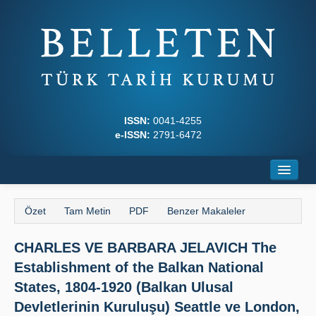
ISSN:
0041-4255
e-ISSN:
2791-6472
Ana Sayfa
Özet
Tam Metin
PDF
Benzer Makaleler
Hakkında
CHARLES VE BARBARA JELAVICH The
Dergi Kurulları
Establishment of the Balkan National
Yazım Kuralları
States, 1804-1920 (Balkan Ulusal
Devletlerinin Kuruluşu) Seattle ve London,
İlkeler