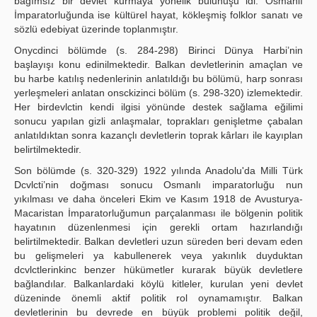
bağımsız bir devlet kurmaya yönelik bulunuşu idi. Osmanlı
İmparatorluğunda ise kültürel hayat, kökleşmiş folklor sanatı ve
sözlü edebiyat üzerinde toplanmıştır.
Onycdinci bölümde (s. 284-298) Birinci Dünya Harbi’nin
başlayışı konu edinilmektedir. Balkan devletlerinin amaçlan ve
bu harbe katılış nedenlerinin anlatıldığı bu bölümü, harp sonrası
yerleşmeleri anlatan onsckizinci bölüm (s. 298-320) izlemektedir.
Her birdevlctin kendi ilgisi yönünde destek sağlama eğilimi
sonucu yapılan gizli anlaşmalar, toprakları genişletme çabalan
anlatıldıktan sonra kazançlı devletlerin toprak kârları ile kayıplan
belirtilmektedir.
Son bölümde (s. 320-329) 1922 yılında Anadolu'da Milli Türk
Dcvlcti’nin doğması sonucu Osmanlı imparatorluğu nun
yıkılması ve daha önceleri Ekim ve Kasım 1918 de Avusturya-
Macaristan İmparatorluğumun parçalanması ile bölgenin politik
hayatının düzenlenmesi için gerekli ortam hazırlandığı
belirtilmektedir. Balkan devletleri uzun süreden beri devam eden
bu gelişmeleri ya kabullenerek veya yakınlık duyduktan
dcvlctlerinkinc benzer hükümetler kurarak büyük devletlere
bağlandılar. Balkanlardaki köylü kitleler, kurulan yeni devlet
düzeninde önemli aktif politik rol oynamamıştır. Balkan
devletlerinin bu devrede en büyük problemi politik değil,