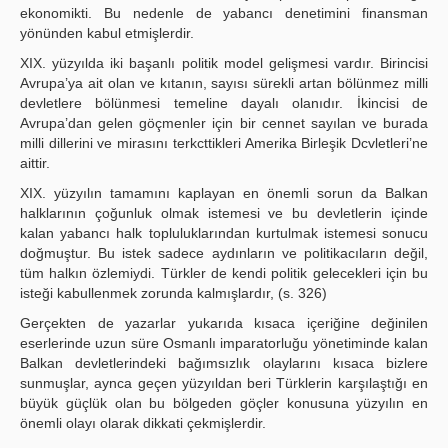
ekonomikti. Bu nedenle de yabancı denetimini finansman
yönünden kabul etmişlerdir.
XIX. yüzyılda iki başanlı politik model gelişmesi vardır. Birincisi
Avrupa’ya ait olan ve kıtanın, sayısı sürekli artan bölünmez milli
devletlere bölünmesi temeline dayalı olanıdır. İkincisi de
Avrupa’dan gelen göçmenler için bir cennet sayılan ve burada
milli dillerini ve mirasını terkcttikleri Amerika Birleşik Dcvletleri’ne
aittir.
XIX. yüzyılın tamamını kaplayan en önemli sorun da Balkan
halklarının çoğunluk olmak istemesi ve bu devletlerin içinde
kalan yabancı halk topluluklarından kurtulmak istemesi sonucu
doğmuştur. Bu istek sadece aydınların ve politikacıların değil,
tüm halkın özlemiydi. Türkler de kendi politik gelecekleri için bu
isteği kabullenmek zorunda kalmışlardır, (s. 326)
Gerçekten de yazarlar yukarıda kısaca içeriğine değinilen
eserlerinde uzun süre Osmanlı imparatorluğu yönetiminde kalan
Balkan devletlerindeki bağımsızlık olaylarını kısaca bizlere
sunmuşlar, aynca geçen yüzyıldan beri Türklerin karşılaştığı en
büyük güçlük olan bu bölgeden göçler konusuna yüzyılın en
önemli olayı olarak dikkati çekmişlerdir.