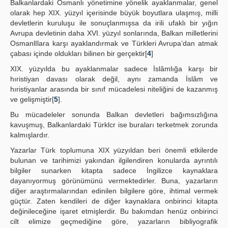
Balkanlardaki Osmanlı yönetimine yönelik ayaklanmalar, genel
olarak hep XIX. yüzyıl içerisinde büyük boyutlara ulaşmış, milli
devletlerin kuruluşu ile sonuçlanmışsa da irili ufaklı bir yığın
Avrupa devletinin daha XVI. yüzyıl sonlarında, Balkan milletlerini
OsmanlIlara karşı ayaklandırmak ve Türkleri Avrupa’dan atmak
çabası içinde oldukları bilinen bir gerçektir[
4
]
XIX. yüzyılda bu ayaklanmalar sadece İslâmlığa karşı bir
hıristiyan davası olarak değil, aynı zamanda İslâm ve
hıristiyanlar arasında bir sınıf mücadelesi niteliğini de kazanmış
ve gelişmiştir[
5
].
Bu mücadeleler sonunda Balkan devletleri bağımsızlığına
kavuşmuş, Balkanlardaki Türklcr ise buraları terketmek zorunda
kalmışlardır.
Yazarlar Türk toplumuna XIX yüzyıldan beri önemli etkilerde
bulunan ve tarihimizi yakından ilgilendiren konularda ayrıntılı
bilgiler sunarken kitapta sadece İngilizce kaynaklara
dayanıyormuş görünümünü vermektedirler. Buna, yazarların
diğer araştırmalarından edinilen bilgilere göre, ihtimal vermek
güçtür. Zaten kendileri de diğer kaynaklara onbirinci kitapta
değinileceğine işaret etmişlerdir. Bu bakımdan henüz onbirinci
cilt elimize geçmediğine göre, yazarların bibliyografik