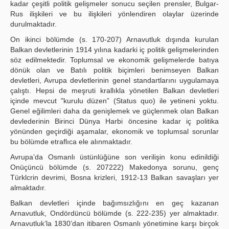
kadar çeşitli politik gelişmeler sonucu seçilen prensler, Bulgar-
Rus ilişkileri ve bu ilişkileri yönlendiren olaylar üzerinde
durulmaktadır.
On ikinci bölümde (s. 170-207) Arnavutluk dışında kurulan
Balkan devletlerinin 1914 yılına kadarki iç politik gelişmelerinden
söz edilmektedir. Toplumsal ve ekonomik gelişmelerde batıya
dönük olan ve Batılı politik biçimleri benimseyen Balkan
devletleri, Avrupa devletlerinin genel standartlarını uygulamaya
çalıştı. Hepsi de meşruti krallıkla yönetilen Balkan devletleri
içinde mevcut "kurulu düzen” (Status quo) ile yetineni yoktu.
Genel eğilimleri daha da genişlemek ve güçlenmek olan Balkan
devlederinin Birinci Dünya Harbi öncesine kadar iç politika
yönünden geçirdiği aşamalar, ekonomik ve toplumsal sorunlar
bu bölümde etraflıca ele alınmaktadır.
Avrupa’da Osmanlı üstünlüğüne son verilişin konu edinildiği
Onüçüncü bölümde (s. 207­222) Makedonya sorunu, genç
Türklcrin devrimi, Bosna krizleri, 1912-13 Balkan savaşları yer
almaktadır.
Balkan devletleri içinde bağımsızlığını en geç kazanan
Arnavutluk, Ondördüncü bölümde (s. 222-235) yer almaktadır.
Arnavutluk’la 1830’dan itibaren Osmanlı yönetimine karşı birçok