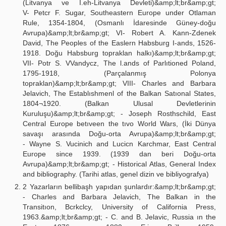
(Litvanya ve I.eh-Litvanya Devleti)&amp;lt;br&amp;gt;
V- Petcr F. Sugar, Southeastern Europe under Otlaman
Rule, 1354-1804, (Osmanlı İdaresinde Güney-doğu
Avrupa)&amp;lt;br&amp;gt; VI- Robert A. Kann-Zdenek
David, The Peoples of the Easlern Habsburg I-ands, 1526-
1918. Doğu Habsburg topraklan halkı)&amp;lt;br&amp;gt;
VII- Potr S. VVandycz, The l.ands of Parlıtioned Poland,
1795-1918, (Parçalanmış Polonya
topraklan)&amp;lt;br&amp;gt; VIII- Charles and Barbara
Jelavich, The Establıshmenl of the Balkan Satıonal States,
1804¬1920. (Balkan Ulusal Devletlerinin
Kuruluşu)&amp;lt;br&amp;gt; - Joseph Rosthschild, East
Central Europe betıveen the tıvo World Wars, (İki Dünya
savaşı arasında Doğu-orta Avrupa)&amp;lt;br&amp;gt;
- Wayne S. Vucinich and Lucicn Karchmar, East Central
Europe since 1939. (1939 dan beri Doğu-orta
Avrupa)&amp;lt;br&amp;gt; - Historical Atlas, General Index
and bibliography. (Tarihi atlas, genel dizin ve bibliyografya)
2 Yazarların bellibaşh yapıdan şunlardır:&amp;lt;br&amp;gt;
- Charles and Barbara Jelavich, The Balkan in the
Transitıon, Bcrkclcy, University of California Press,
1963.&amp;lt;br&amp;gt; - C. and B. Jelavic, Russia ın the