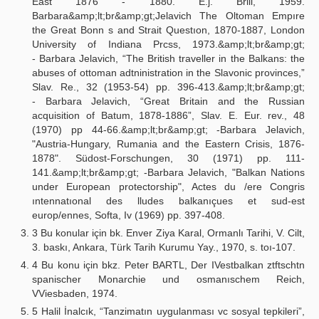
East 1876 - 1880. E.j. Brill, 1959.
Barbara&amp;lt;br&amp;gt;Jelavich The Oltoman Empıre
the Great Bonn s and Strait Questıon, 1870-1887, London
University of Indiana Prcss, 1973.&amp;lt;br&amp;gt;
- Barbara Jelavich, “The British traveller in the Balkans: the
abuses of ottoman adtninistration in the Slavonic provinces,”
Slav. Re., 32 (1953-54) pp. 396-413.&amp;lt;br&amp;gt;
- Barbara Jelavich, “Great Britain and the Russian
acquisition of Batum, 1878-1886”, Slav. E. Eur. rev., 48
(1970) pp 44-66.&amp;lt;br&amp;gt; -Barbara Jelavich,
"Austria-Hungary, Rumania and the Eastern Crisis, 1876-
1878". Südost-Forschungen, 30 (1971) pp. 111-
141.&amp;lt;br&amp;gt; -Barbara Jelavich, "Balkan Nations
under European protectorship", Actes du /ere Congris
ıntennatıonal des lludes balkanıçues et sud-est
europ/ennes, Softa, Iv (1969) pp. 397-408.
3 Bu konular için bk. Enver Ziya Karal, Ormanlı Tarihi, V. Cilt,
3. baskı, Ankara, Türk Tarih Kurumu Yay., 1970, s. toı-107.
4 Bu konu için bkz. Peter BARTL, Der IVestbalkan ztftschtn
spanischer Monarchie und osmanıschem Reich,
VViesbaden, 1974.
5 Halil İnalcık, “Tanzimatın uygulanması vc sosyal tepkileri”,