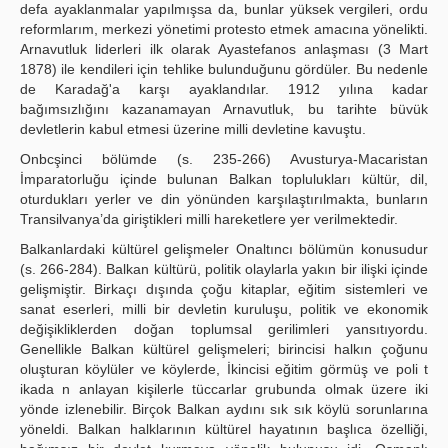
defa ayaklanmalar yapılmışsa da, bunlar yüksek vergileri, ordu
reformlarım, merkezi yönetimi protesto etmek amacına yönelikti.
Arnavutluk liderleri ilk olarak Ayastefanos anlaşması (3 Mart
1878) ile kendileri için tehlike bulunduğunu gördüler. Bu nedenle
de Karadağ'a karşı ayaklandılar. 1912 yılına kadar
bağımsızlığını kazanamayan Arnavutluk, bu tarihte büvük
devletlerin kabul etmesi üzerine milli devletine kavuştu.
Onbcşinci bölümde (s. 235-266) Avusturya-Macaristan
İmparatorluğu içinde bulunan Balkan toplulukları kültür, dil,
oturdukları yerler ve din yönünden karşılaştırılmakta, bunların
Transilvanya’da giriştikleri milli hareketlere yer verilmektedir.
Balkanlardaki kültürel gelişmeler Onaltıncı bölümün konusudur
(s. 266-284). Balkan kültürü, politik olaylarla yakın bir ilişki içinde
gelişmiştir. Birkaçı dışında çoğu kitaplar, eğitim sistemleri ve
sanat eserleri, milli bir devletin kuruluşu, politik ve ekonomik
değişikliklerden doğan toplumsal gerilimleri yansıtıyordu.
Genellikle Balkan kültürel gelişmeleri; birincisi halkın çoğunu
oluşturan köylüler ve köylerde, İkincisi eğitim görmüş ve poli t
ikada n anlayan kişilerle tüccarlar grubunda olmak üzere iki
yönde izlenebilir. Birçok Balkan aydını sık sık köylü sorunlarına
yöneldi. Balkan halklarının kültürel hayatının başlıca özelliği,