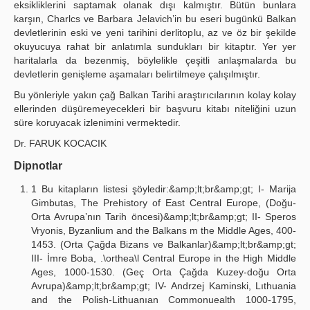
eksikliklerini saptamak olanak dışı kalmıştır. Bütün bunlara
karşın, Charlcs ve Barbara Jelavich’in bu eseri bugünkü Balkan
devletlerinin eski ve yeni tarihini derlitoplu, az ve öz bir şekilde
okuyucuya rahat bir anlatımla sundukları bir kitaptır. Yer yer
haritalarla da bezenmiş, böylelikle çeşitli anlaşmalarda bu
devletlerin genişleme aşamaları belirtilmeye çalışılmıştır.
Bu yönleriyle yakın çağ Balkan Tarihi araştırıcılarının kolay kolay
ellerinden düşüremeyecekleri bir başvuru kitabı niteliğini uzun
süre koruyacak izlenimini vermektedir.
Dr. FARUK KOCACIK
Dipnotlar
1 Bu kitapların listesi şöyledir:&amp;lt;br&amp;gt; I- Marija
Gimbutas, The Prehistory of East Central Europe, (Doğu-
Orta Avrupa’nın Tarih öncesi)&amp;lt;br&amp;gt; II- Speros
Vryonis, Byzanlium and the Balkans m the Middle Ages, 400-
1453. (Orta Çağda Bizans ve Balkanlar)&amp;lt;br&amp;gt;
III- İmre Boba, .\orthea\l Central Europe in the High Middle
Ages, 1000-1530. (Geç Orta Çağda Kuzey-doğu Orta
Avrupa)&amp;lt;br&amp;gt; IV- Andrzej Kaminski, Lıthuania
and the Polish-Lithuanıan Commonuealth 1000-1795,