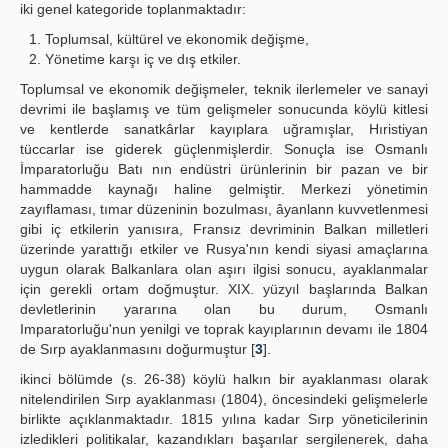
iki genel kategoride toplanmaktadır:
Toplumsal, kültürel ve ekonomik değişme,
Yönetime karşı iç ve dış etkiler.
Toplumsal ve ekonomik değişmeler, teknik ilerlemeler ve sanayi
devrimi ile başlamış ve tüm gelişmeler sonucunda köylü kitlesi
ve kentlerde sanatkârlar kayıplara uğramışlar, Hıristiyan
tüccarlar ise giderek güçlenmişlerdir. Sonuçla ise Osmanlı
İmparatorluğu Batı nın endüstri ürünlerinin bir pazan ve bir
hammadde kaynağı haline gelmiştir. Merkezi yönetimin
zayıflaması, tımar düzeninin bozulması, âyanlann kuvvetlenmesi
gibi iç etkilerin yanısıra, Fransız devriminin Balkan milletleri
üzerinde yarattığı etkiler ve Rusya'nın kendi siyasi amaçlarına
uygun olarak Balkanlara olan aşırı ilgisi sonucu, ayaklanmalar
için gerekli ortam doğmuştur. XIX. yüzyıl başlarında Balkan
devletlerinin yararına olan bu durum, Osmanlı
Imparatorluğu'nun yenilgi ve toprak kayıplarının devamı ile 1804
de Sırp ayaklanmasını doğurmuştur [
3
].
ikinci bölümde (s. 26-38) köylü halkın bir ayaklanması olarak
nitelendirilen Sırp ayaklanması (1804), öncesindeki gelişmelerle
birlikte açıklanmaktadır. 1815 yılına kadar Sırp yöneticilerinin
izledikleri politikalar, kazandıkları başarılar sergilenerek, daha