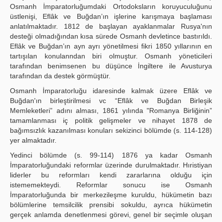
Osmanh İmparatorlu­ğumdaki Ortodoksların koruyuculuğunu
üstlenişi, Eflâk ve Buğdan’ın işlerine karışmaya başlaması
anlatılmaktadır. 1812 de başlayan ayaklanmalar Rusya'nın
desteği olmadığından kısa sürede Osmanh devletince bastırıldı.
Eflâk ve Buğdan’ın ayn ayrı yönetilmesi fikri 1850 yıllarının en
tartışılan konulanndan biri olmuştur. Osmanh yöneticileri
tarafından benimsenen bu düşünce İngiltere ile Avusturya
tarafından da destek görmüştür.
Osmanh İmparatorluğu idaresinde kalmak üzere Eflâk ve
Buğdan'ın birleştirilmesi vc “Eflâk ve Buğdan Birleşik
Memleketleri” adını alması, 1861 yılında "Romanya Birliğinin”
tamamlanması iç politik gelişmeler ve nihayet 1878 de
bağımsızlık kazanılması konuları sekizinci bölümde (s. 114-128)
yer almaktadır.
Yedinci bölümde (s. 99-114) 1876 ya kadar Osmanh
İmparatorluğundaki reformlar üzerinde durulmaktadır. Hıristiyan
liderler bu reformları kendi zararlarına olduğu için
istememekteydi. Reformlar sonucu ise Osmanh
İmparatorluğunda bir merkezileşme kuruldu, hükümetin bazı
bölümlerine temsilcilik prensibi sokuldu, ayrıca hükümetin
gerçek anlamda denetlenmesi görevi, genel bir seçimle oluşan