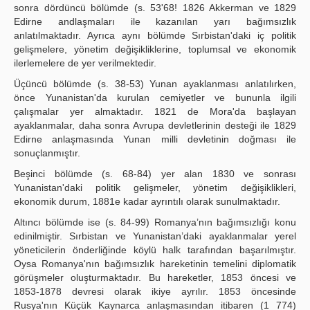
sonra dördüncü bölümde (s. 53'68! 1826 Akkerman ve 1829
Edirne andlaşmaları ile kazanılan yarı bağımsızlık
anlatılmaktadır. Ayrıca aynı bölümde Sırbistan'daki iç politik
gelişmelere, yönetim değişik­liklerine, toplumsal ve ekonomik
ilerlemelere de yer verilmektedir.
Üçüncü bölümde (s. 38-53) Yunan ayaklanması anlatılırken,
önce Yunanistan'da kurulan cemiyetler ve bununla ilgili
çalışmalar yer almaktadır. 1821 de Mora'da başlayan
ayaklanmalar, daha sonra Avrupa devletlerinin desteği ile 1829
Edirne anlaşmasında Yunan milli devletinin doğması ile
sonuçlanmıştır.
Beşinci bölümde (s. 68-84) yer alan 1830 ve sonrası
Yunanistan'daki politik gelişmeler, yönetim değişiklikleri,
ekonomik durum, 1881e kadar ayrıntılı olarak sunulmaktadır.
Altıncı bölümde ise (s. 84-99) Romanya’nın bağımsızlığı konu
edinilmiştir. Sırbistan ve Yunanistan’daki ayaklanmalar yerel
yöneticilerin önderliğinde köylü halk tarafından başarılmıştır.
Oysa Romanya'nın bağımsızlık hareketinin temelini diplomatik
görüşmeler oluşturmaktadır. Bu hareketler, 1853 öncesi ve
1853-1878 devresi olarak ikiye ayrılır. 1853 öncesinde
Rusya'nın Küçük Kaynarca anlaşmasından itibaren (1 774)