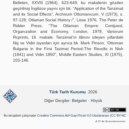
Belleten, XXVIII (1964), 623-649; bu makalenin gözden
geçirilmiş İngilizce yayını için bk. “Application of the Tanzimat
and its Social Eflects”, Archivum Ottomanıcum, V (1973), s.
97-128; Otlaman Social History /”, Lisse 1976, The Peter de
Ridder Press; “The Otlaman Empıre: Contjuesl,
Organızalion and Economy, I.ondon, 1978, Variorum
Rcprints, 16. makale. Tanzimat’ın ilânını izleyen yıllardaki
Niş ve Vidin isyanları için ayrıca bk. Mark Pinson, ‘Ottoman
Bulgaria in the First Tazimat Period-The Revolts in Nish
(1841) and Vidin 1850", Mıddle Eastern Studies, XI (1975),
103-146.
Türk Tarih Kurumu
. 2026
Diğer Dergiler:
Belgeler
·
Höyük
Bu dergideki çalışmalar
Creative Commons Atıf-GayriTicari 4.0 Uluslararası (CC BY-NC
4.0)
ile lisanslanmıştır.