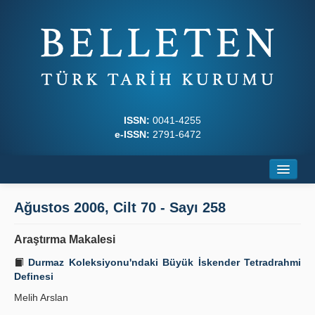
ISSN:
0041-4255
e-ISSN:
2791-6472
Ana Sayfa
Ağustos 2006, Cilt 70 - Sayı 258
Hakkında
Araştırma Makalesi
Dergi Kurulları
Durmaz Koleksiyonu'ndaki Büyük İskender Tetradrahmi
Definesi
Yazım Kuralları
Melih Arslan
İlkeler