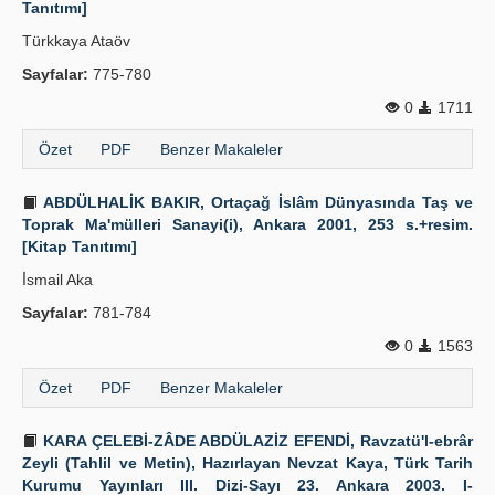
Tanıtımı]
Türkkaya Ataöv
Sayfalar:
775-780
0
1711
Özet
PDF
Benzer Makaleler
ABDÜLHALİK BAKIR, Ortaçağ İslâm Dünyasında Taş ve
Toprak Ma'mülleri Sanayi(i), Ankara 2001, 253 s.+resim.
[Kitap Tanıtımı]
İ̇smail Aka
Sayfalar:
781-784
0
1563
Özet
PDF
Benzer Makaleler
KARA ÇELEBİ-ZÂDE ABDÜLAZİZ EFENDİ, Ravzatü'l-ebrâr
Zeyli (Tahlil ve Metin), Hazırlayan Nevzat Kaya, Türk Tarih
Kurumu Yayınları III. Dizi-Sayı 23. Ankara 2003. I-