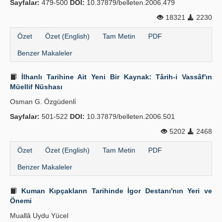
Sayfalar:
479-500
DOI:
10.37879/belleten.2006.479
Yayın Politikaları
18321
2230
Kılavuzlar
Özet
Özet (English)
Tam Metin
PDF
İletişim
Benzer Makaleler
İlhanlı Tarihine Ait Yeni Bir Kaynak: Târih-i Vassâf'ın
Müellif Nüshası
Osman G. Özgüdenli̇
Sayfalar:
501-522
DOI:
10.37879/belleten.2006.501
5202
2468
Özet
Özet (English)
Tam Metin
PDF
Benzer Makaleler
Kuman Kıpçakların Tarihinde İgor Destanı'nın Yeri ve
Önemi
Muallâ Uydu Yücel