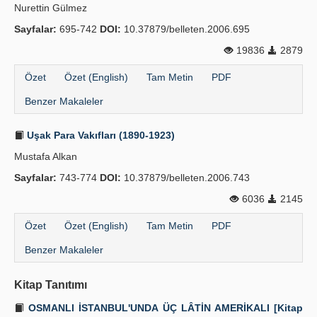
Nurettin Gülmez
Sayfalar:
695-742
DOI:
10.37879/belleten.2006.695
19836
2879
Özet
Özet (English)
Tam Metin
PDF
Benzer Makaleler
Uşak Para Vakıfları (1890-1923)
Mustafa Alkan
Sayfalar:
743-774
DOI:
10.37879/belleten.2006.743
6036
2145
Özet
Özet (English)
Tam Metin
PDF
Benzer Makaleler
Kitap Tanıtımı
OSMANLI İSTANBUL'UNDA ÜÇ LÂTİN AMERİKALI [Kitap