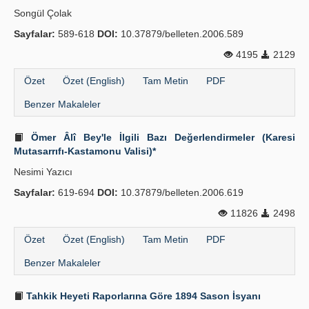
Songül Çolak
Sayfalar:
589-618
DOI:
10.37879/belleten.2006.589
4195
2129
Özet
Özet (English)
Tam Metin
PDF
Benzer Makaleler
Ömer Âlî Bey'le İlgili Bazı Değerlendirmeler (Karesi
Mutasarrıfı-Kastamonu Valisi)*
Nesimi Yazıcı
Sayfalar:
619-694
DOI:
10.37879/belleten.2006.619
11826
2498
Özet
Özet (English)
Tam Metin
PDF
Benzer Makaleler
Tahkik Heyeti Raporlarına Göre 1894 Sason İsyanı