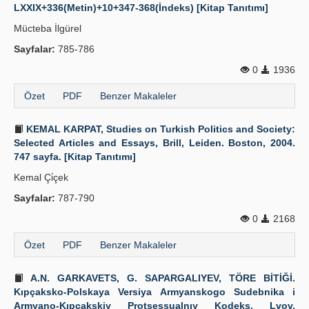
LXXIX+336(Metin)+10+347-368(İndeks) [Kitap Tanıtımı]
Mücteba İlgürel
Sayfalar:
785-786
0
1936
Özet
PDF
Benzer Makaleler
KEMAL KARPAT, Studies on Turkish Politics and Society:
Selected Articles and Essays, Brill, Leiden. Boston, 2004.
747 sayfa. [Kitap Tanıtımı]
Kemal Çi̇çek
Sayfalar:
787-790
0
2168
Özet
PDF
Benzer Makaleler
A.N. GARKAVETS, G. SAPARGALIYEV, TÖRE BİTİĞİ.
Kıpçaksko-Polskaya Versiya Armyanskogo Sudebnika i
Armyano-Kıpçakskiy Protsessualnıy Kodeks. Lvov,