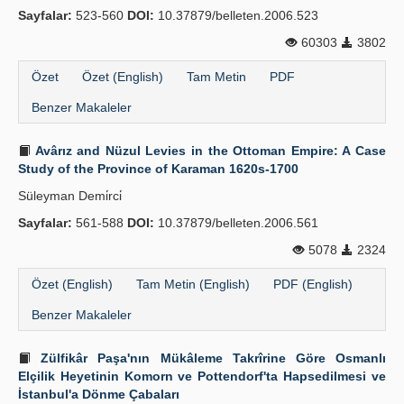
Sayfalar:
523-560
DOI:
10.37879/belleten.2006.523
60303
3802
Özet
Özet (English)
Tam Metin
PDF
Benzer Makaleler
Avârız and Nüzul Levies in the Ottoman Empire: A Case
Study of the Province of Karaman 1620s-1700
Süleyman Demi̇rci̇
Sayfalar:
561-588
DOI:
10.37879/belleten.2006.561
5078
2324
Özet (English)
Tam Metin (English)
PDF (English)
Benzer Makaleler
Zülfikâr Paşa'nın Mükâleme Takrîrine Göre Osmanlı
Elçilik Heyetinin Komorn ve Pottendorf'ta Hapsedilmesi ve
İstanbul'a Dönme Çabaları