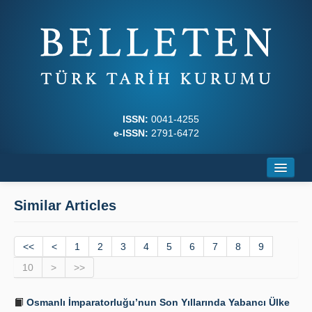
ISSN:
0041-4255
e-ISSN:
2791-6472
Home
Similar Articles
About
<<
Journal Boards
<
1
2
3
4
5
6
7
8
9
10
>
>>
Writing Rules
Osmanlı İmparatorluğu’nun Son Yıllarında Yabancı Ülke
Principles