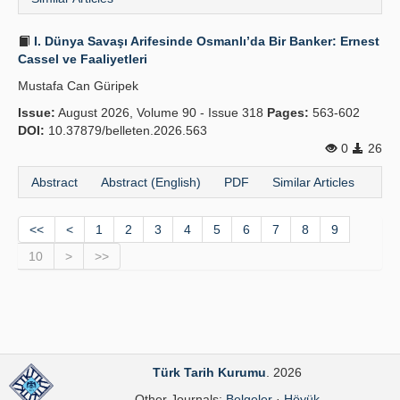
I. Dünya Savaşı Arifesinde Osmanlı’da Bir Banker: Ernest
Cassel ve Faaliyetleri
Mustafa Can Güripek
Issue:
August 2026, Volume 90 - Issue 318
Pages:
563-602
DOI:
10.37879/belleten.2026.563
0
26
Abstract
Abstract (English)
PDF
Similar Articles
<<
<
1
2
3
4
5
6
7
8
9
10
>
>>
Türk Tarih Kurumu
. 2026
Other Journals:
Belgeler
·
Höyük