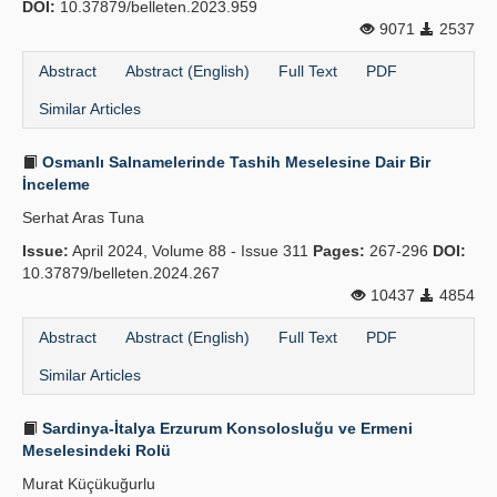
DOI:
10.37879/belleten.2023.959
9071
2537
Abstract
Abstract (English)
Full Text
PDF
Similar Articles
Osmanlı Salnamelerinde Tashih Meselesine Dair Bir
İnceleme
Serhat Aras Tuna
Issue:
April 2024, Volume 88 - Issue 311
Pages:
267-296
DOI:
10.37879/belleten.2024.267
10437
4854
Abstract
Abstract (English)
Full Text
PDF
Similar Articles
Sardinya-İtalya Erzurum Konsolosluğu ve Ermeni
Meselesindeki Rolü
Murat Küçükuğurlu