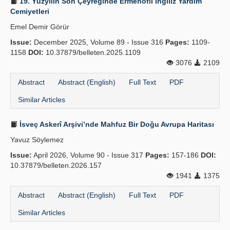
19. Yüzyılın Son Çeyreğinde Ermenofil İngiliz Yardım
Cemiyetleri
Emel Demir Görür
Issue:
December 2025, Volume 89 - Issue 316
Pages:
1109-
1158
DOI:
10.37879/belleten.2025.1109
3076
2109
Abstract
Abstract (English)
Full Text
PDF
Similar Articles
İsveç Askerî Arşivi’nde Mahfuz Bir Doğu Avrupa Haritası
Yavuz Söylemez
Issue:
April 2026, Volume 90 - Issue 317
Pages:
157-186
DOI:
10.37879/belleten.2026.157
1941
1375
Abstract
Abstract (English)
Full Text
PDF
Similar Articles