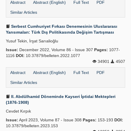
Abstract
Abstract (English)
Full Text
PDF
Similar Articles
Serbest Cumhuriyet Fırkası Denemesinin Uluslararası
Yansımaları: Türk Dış Politikasında Değişim Tartışması
Yusuf Tekin, İrşat Sarıalioğlu
Issue:
December 2022, Volume 86 - Issue 307
Pages:
1077-
1116
DOI:
10.37879/belleten.2022.1077
34901
4507
Abstract
Abstract (English)
Full Text
PDF
Similar Articles
II. Abdülhamid Döneminde Kayseri İptidai Mektepleri
(1876-1908)
Cevdet Kırpık
Issue:
April 2023, Volume 87 - Issue 308
Pages:
153-193
DOI:
10.37879/belleten.2023.153