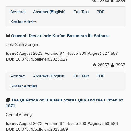
12358
3854
Abstract
Abstract (English)
Full Text
PDF
Similar Articles
Osmanlı Devleti’nde Kur’an Basımının İlk Safhası
Zeki Salih Zengin
Issue:
August 2023, Volume 87 - Issue 309
Pages:
527-557
DOI:
10.37879/belleten.2023.527
28057
3967
Abstract
Abstract (English)
Full Text
PDF
Similar Articles
The Question of Tunisia’s Status Quo and the Firman of
1871
Cemal Atabaş
Issue:
August 2023, Volume 87 - Issue 309
Pages:
559-593
DOI:
10.37879/belleten.2023.559