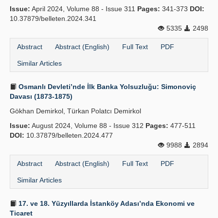
Issue:
April 2024, Volume 88 - Issue 311
Pages:
341-373
DOI:
10.37879/belleten.2024.341
5335
2498
Abstract
Abstract (English)
Full Text
PDF
Similar Articles
Osmanlı Devleti’nde İlk Banka Yolsuzluğu: Simonoviç
Davası (1873-1875)
Gökhan Demirkol, Türkan Polatcı Demirkol
Issue:
August 2024, Volume 88 - Issue 312
Pages:
477-511
DOI:
10.37879/belleten.2024.477
9988
2894
Abstract
Abstract (English)
Full Text
PDF
Similar Articles
17. ve 18. Yüzyıllarda İstanköy Adası’nda Ekonomi ve
Ticaret