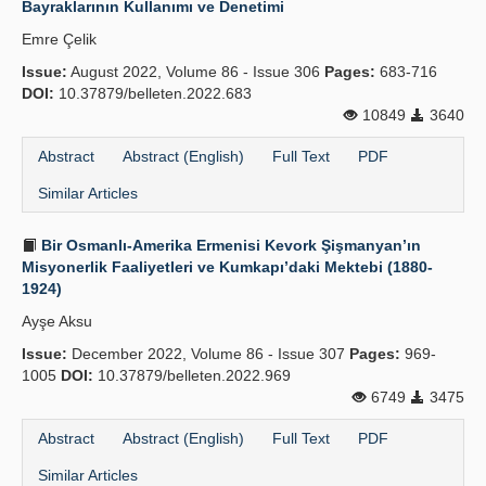
Bayraklarının Kullanımı ve Denetimi
Publication Policies
Emre Çelik
Issue:
Guidelines
August 2022, Volume 86 - Issue 306
Pages:
683-716
DOI:
10.37879/belleten.2022.683
Contact Us
10849
3640
Abstract
Abstract (English)
Full Text
PDF
Similar Articles
Bir Osmanlı-Amerika Ermenisi Kevork Şişmanyan’ın
Misyonerlik Faaliyetleri ve Kumkapı’daki Mektebi (1880-
1924)
Ayşe Aksu
Issue:
December 2022, Volume 86 - Issue 307
Pages:
969-
1005
DOI:
10.37879/belleten.2022.969
6749
3475
Abstract
Abstract (English)
Full Text
PDF
Similar Articles