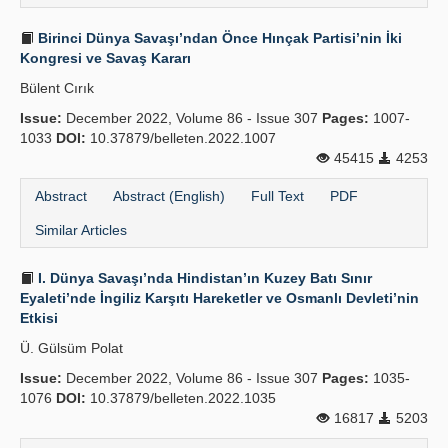
Birinci Dünya Savaşı’ndan Önce Hınçak Partisi’nin İki
Kongresi ve Savaş Kararı
Bülent Cırık
Issue:
December 2022, Volume 86 - Issue 307
Pages:
1007-
1033
DOI:
10.37879/belleten.2022.1007
45415
4253
Abstract
Abstract (English)
Full Text
PDF
Similar Articles
I. Dünya Savaşı’nda Hindistan’ın Kuzey Batı Sınır
Eyaleti’nde İngiliz Karşıtı Hareketler ve Osmanlı Devleti’nin
Etkisi
Ü. Gülsüm Polat
Issue:
December 2022, Volume 86 - Issue 307
Pages:
1035-
1076
DOI:
10.37879/belleten.2022.1035
16817
5203