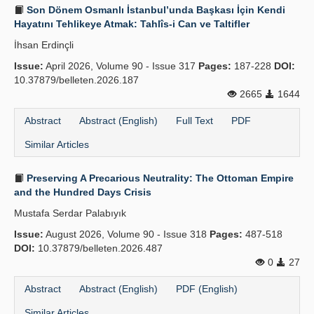
Son Dönem Osmanlı İstanbul’unda Başkası İçin Kendi
Hayatını Tehlikeye Atmak: Tahlîs-i Can ve Taltifler
İhsan Erdinçli
Issue:
April 2026, Volume 90 - Issue 317
Pages:
187-228
DOI:
10.37879/belleten.2026.187
2665
1644
Abstract
Abstract (English)
Full Text
PDF
Similar Articles
Preserving A Precarious Neutrality: The Ottoman Empire
and the Hundred Days Crisis
Mustafa Serdar Palabıyık
Issue:
August 2026, Volume 90 - Issue 318
Pages:
487-518
DOI:
10.37879/belleten.2026.487
0
27
Abstract
Abstract (English)
PDF (English)
Similar Articles