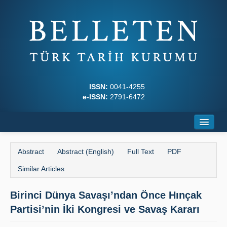
ISSN:
0041-4255
e-ISSN:
2791-6472
Home
Abstract
Abstract (English)
Full Text
PDF
About
Similar Articles
Journal Boards
Birinci Dünya Savaşı’ndan Önce Hınçak
Writing Rules
Partisi’nin İki Kongresi ve Savaş Kararı
Principles