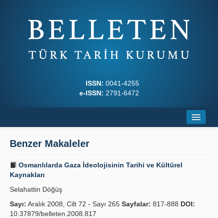
ISSN:
0041-4255
e-ISSN:
2791-6472
Ana Sayfa
Benzer Makaleler
Hakkında
Osmanlılarda Gaza İdeolojisinin Tarihi ve Kültürel
Dergi Kurulları
Kaynakları
Selahattin Döğüş
Yazım Kuralları
Sayı:
Aralık 2008, Cilt 72 - Sayı 265
Sayfalar:
817-888
DOI:
İlkeler
10.37879/belleten.2008.817