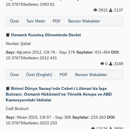
10.37879/belleten.1993.81
2915
2137
Özet
Tam Metin
PDF
Benzer Makaleler
Osmanlı Kuruluş Döneminde Devlet
Nurdan Şafak
Sayı:
Ağustos 2012, Cilt 76 - Sayı 276
Sayfalar:
431-454
DOI:
10.37879/belleten.2012.431
0
3188
Özet
Özet (English)
PDF
Benzer Makaleler
Birinci Dünya Savaşı’nda Cebel-i Lübnan’da İaşe
Buhranı: Osmanlı Hükûmeti’ne Yönelik Avrupa ve ABD
Kamuoyundaki İddialar
Celil Bozkurt
Sayı:
Nisan 2023, Cilt 87 - Sayı 308
Sayfalar:
233-263
DOI:
10.37879/belleten.2023.233
12126
3806