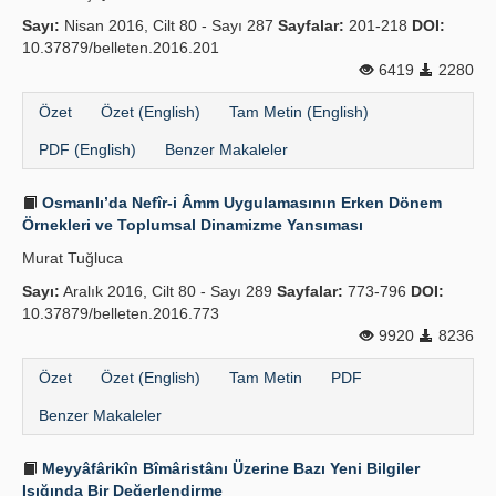
Sayı:
Nisan 2016, Cilt 80 - Sayı 287
Sayfalar:
201-218
DOI:
10.37879/belleten.2016.201
6419
2280
Özet
Özet (English)
Tam Metin (English)
PDF (English)
Benzer Makaleler
Osmanlı’da Nefîr-i Âmm Uygulamasının Erken Dönem
Örnekleri ve Toplumsal Dinamizme Yansıması
Murat Tuğluca
Sayı:
Aralık 2016, Cilt 80 - Sayı 289
Sayfalar:
773-796
DOI:
10.37879/belleten.2016.773
9920
8236
Özet
Özet (English)
Tam Metin
PDF
Benzer Makaleler
Meyyâfârikîn Bîmâristânı Üzerine Bazı Yeni Bilgiler
Işığında Bir Değerlendirme