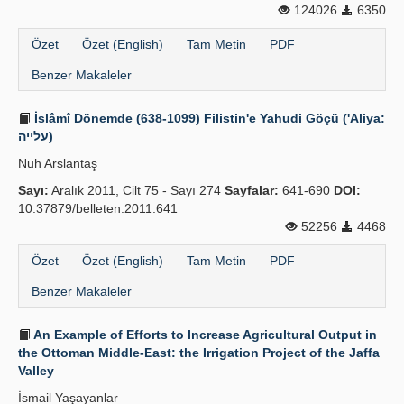
124026
6350
Yayın Politikaları
Özet
Özet (English)
Tam Metin
PDF
Kılavuzlar
Benzer Makaleler
İletişim
İslâmî Dönemde (638-1099) Filistin'e Yahudi Göçü ('Aliya:
עלייה)
Nuh Arslantaş
Sayı:
Aralık 2011, Cilt 75 - Sayı 274
Sayfalar:
641-690
DOI:
10.37879/belleten.2011.641
52256
4468
Özet
Özet (English)
Tam Metin
PDF
Benzer Makaleler
An Example of Efforts to Increase Agricultural Output in
the Ottoman Middle-East: the Irrigation Project of the Jaffa
Valley
İsmail Yaşayanlar