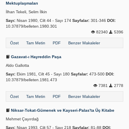
Mektuplaşmaları
İlhan Tekeli, Selim İlkin
Sayı:
Nisan 1980, Cilt 44 - Sayı 174
Sayfalar:
301-346
DOI:
10.37879/belleten.1980.301
82340
5396
Özet
Tam Metin
PDF
Benzer Makaleler
Gazavat-ı Hayreddin Paşa
Aldo Gallotta
Sayı:
Ekim 1981, Cilt 45 - Sayı 180
Sayfalar:
473-500
DOI:
10.37879/belleten.1981.473
7381
2778
Özet
Tam Metin
PDF
Benzer Makaleler
Niksar-Tokat-Gümenek ve Kayseri-Palas'ta Üç Kitabe
Mehmet Çayırdağ
Sayı:
Nisan 1993, Cilt 57 - Sayı 218
Sayfalar:
81-88
DOI: