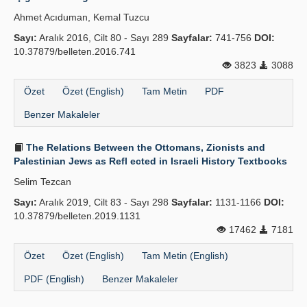
Ahmet Acıduman, Kemal Tuzcu
Sayı:
Aralık 2016, Cilt 80 - Sayı 289
Sayfalar:
741-756
DOI:
10.37879/belleten.2016.741
3823
3088
Özet
Özet (English)
Tam Metin
PDF
Benzer Makaleler
The Relations Between the Ottomans, Zionists and
Palestinian Jews as Refl ected in Israeli History Textbooks
Selim Tezcan
Sayı:
Aralık 2019, Cilt 83 - Sayı 298
Sayfalar:
1131-1166
DOI:
10.37879/belleten.2019.1131
17462
7181
Özet
Özet (English)
Tam Metin (English)
PDF (English)
Benzer Makaleler