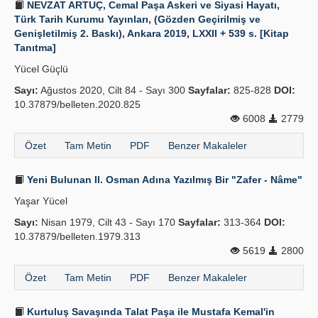
NEVZAT ARTUÇ, Cemal Paşa Askeri ve Siyasi Hayatı,
Türk Tarih Kurumu Yayınları, (Gözden Geçirilmiş ve
Genişletilmiş 2. Baskı), Ankara 2019, LXXII + 539 s. [Kitap
Tanıtma]
Yücel Güçlü
Sayı:
Ağustos 2020, Cilt 84 - Sayı 300
Sayfalar:
825-828
DOI:
10.37879/belleten.2020.825
6008
2779
Özet
Tam Metin
PDF
Benzer Makaleler
Yeni Bulunan II. Osman Adına Yazılmış Bir "Zafer - Nâme"
Yaşar Yücel
Sayı:
Nisan 1979, Cilt 43 - Sayı 170
Sayfalar:
313-364
DOI:
10.37879/belleten.1979.313
5619
2800
Özet
Tam Metin
PDF
Benzer Makaleler
Kurtuluş Savaşında Talat Paşa ile Mustafa Kemal'in