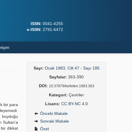
ISSN:
0041-4255
e-ISSN:
2791-6472
etişim
Sayı:
Ocak 1983, Cilt 47 - Sayı 185
Sayfalar:
363-390
DOI:
10.37879/belleten.1983.363
Kategori:
Çeviriler
Lisans:
CC BY-NC 4.0
k bir para
lleyemedi.
Önceki Makale
n koyduğu
Sonraki Makale
n Sultan'a
bir dikkat
Özet