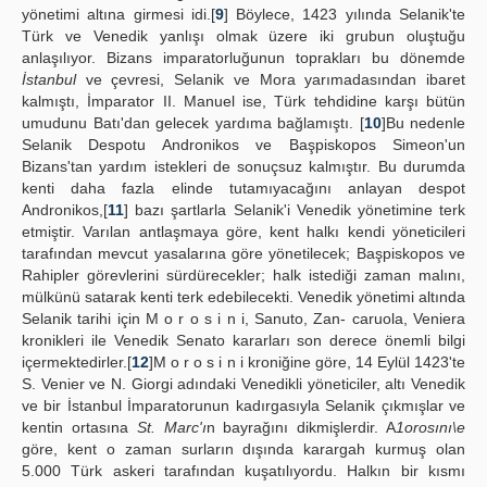
yönetimi altına girmesi idi.[
9
] Böylece, 1423 yılında Selanik'te
Türk ve Venedik yanlışı olmak üzere iki grubun oluştuğu
anlaşılıyor. Bizans imparatorluğunun toprakları bu dönemde
İstanbul
ve çevresi, Selanik ve Mora yarımadasından ibaret
kalmıştı, İmparator II. Manuel ise, Türk tehdidine karşı bütün
umudunu Batı'dan gelecek yardıma bağlamıştı. [
10
]Bu nedenle
Selanik Despotu Andronikos ve Başpiskopos Simeon'un
Bizans'tan yardım istekleri de sonuçsuz kalmıştır. Bu durumda
kenti daha fazla elinde tutamıyacağını anlayan despot
Andronikos,[
11
] bazı şartlarla Selanik'i Venedik yönetimine terk
etmiştir. Varılan antlaşmaya göre, kent halkı kendi yöneticileri
tarafından mevcut yasalarına göre yönetilecek; Başpiskopos ve
Rahipler görevlerini sürdürecekler; halk istediği zaman malını,
mülkünü satarak kenti terk edebilecekti. Venedik yönetimi altında
Selanik tarihi için M o r o s i n i, Sanuto, Zan- caruola, Veniera
kronikleri ile Venedik Senato kararları son derece önemli bilgi
içermektedirler.[
12
]M o r o s i n i kroniğine göre, 14 Eylül 1423'te
S. Venier ve N. Giorgi adındaki Venedikli yöneticiler, altı Venedik
ve bir İstanbul İmparatorunun kadırgasıyla Selanik çıkmışlar ve
kentin ortasına
St. Marc'ı
n bayrağını dikmişlerdir. A
1orosını\e
göre, kent o zaman surların dışında karargah kurmuş olan
5.000 Türk askeri tarafından kuşatılıyordu. Halkın bir kısmı