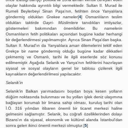
olaylar hakkında ayrıntılı bilgi vermektedir. Sultan II. Murad ile
Rumeli Beylerbeyi Sinan Paşa'nın, fetihten önce Yanyalılara
göndermiş oldukları
Grekee nameler
[
4
] Osmanlıların teslim
oldukları taktirde
Gayri- Müslimlere
tanıdıkları imtiyazlar,
göstermeleri bakımından önemlidirler. Bu
namelerin
Osmanlıların fetih politikaları açısından bugüne kadar herhangi
bir değerlendirmesi yapılmamıştır. Ayrıca Sinan Paşa'dan başka.
Sultan II. Murad'ın da Yanyalılara
aman
dilemelerini teklif eden
Grekçe bir
name
göndermiş olduğu bugüne kadar dikkatleri
çekmemiş ve Osmanlı, tarihi ile ilgili eserlerde söz konusu
edilmemiştir. Aşağıda Selanik ve Yanya'nın fetihlerini hazırlayan
siyasal ve sosyal olayların genel bir tablosu çizilerek ilgili
kayrıakların değerlendirilmesi yapılacaktır.
Selanik'in
Selanik'in Balkan yarımadasını boydan boya kesen yolların
düğüm noktasında bulunması ve bu yolları işlek deniz ulaşımına
bağlayan korumalı bir limana sahip olması, kuruluş tarihi olan
İ.Ö. 316 yılından itibaren önemli bir ticaret merkezi haline
gelmesini sağlamıştır. Selanik, bu coğrafi özelliklerinden dolayı
Bizans'ın da siyasal, ekonomik ve kültürel alanda İstanbul'dan
sonra gelen ikinci önemli merkezi olmuştur.[
5
]