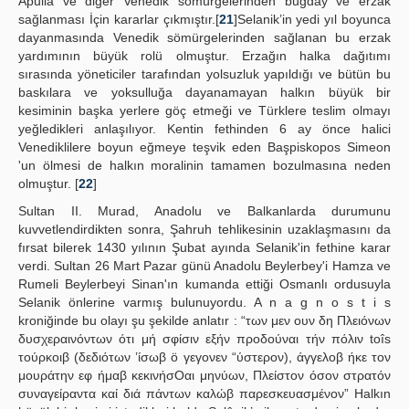
Apulia ve diğer Venedik sömürgelerinden buğday ve erzak
sağlanması İçin kararlar çıkmıştır.[
21
]Selanik’in yedi yıl boyunca
dayanmasında Venedik sömürgelerinden sağlanan bu erzak
yardımının büyük rolü olmuştur. Erzağın halka dağıtımı
sırasında yöneticiler tarafından yolsuzluk yapıldığı ve bütün bu
baskılara ve yoksulluğa dayanamayan halkın büyük bir
kesiminin başka yerlere göç etmeği ve Türklere teslim olmayı
yeğledikleri anlaşılıyor. Kentin fethinden 6 ay önce halici
Venediklilere boyun eğmeye teşvik eden Başpiskopos Simeon
'un ölmesi de halkın moralinin tamamen bozulmasına neden
olmuştur. [
22
]
Sultan II. Murad, Anadolu ve Balkanlarda durumunu
kuvvetlendirdikten sonra, Şahruh tehlikesinin uzaklaşmasını da
fırsat bilerek 1430 yılının Şubat ayında Selanik'in fethine karar
verdi. Sultan 26 Mart Pazar günü Anadolu Beylerbey'i Hamza ve
Rumeli Beylerbeyi Sinan'ın kumanda ettiği Osmanlı ordusuyla
Selanik önlerine varmış bulunuyordu. A n a g n o s t i s
kroniğinde bu olayı şu şekilde anlatır : “των μεν ουν δη Πλειόνων
δυσχεραινόντων ότι μή σφίσιν εξήν προδούναι τήν πόλιν toîs
τούρκοιβ (δεδιότων ’ίσωβ ö γεγονεν “ύστερον), άγγελοβ ήκε τον
μουράτην εφ ήμαβ κεκινήσΟαι μηνύων, Πλείστον όσον στρατόν
συναγείραντα καί διά πάντων καλώβ παρεσκευασμένον” Halkın