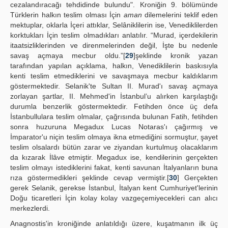
cezalandıracağı tehdidinde bulundu". Kroniğin 9. bölümünde
Türklerin halkın teslim olması İçin
aman
dilemelerini teklif eden
mektuplar, oklarla İçeri attıklar, Selâniklilerin ise, Venediklilerden
korktukları İçin teslim olmadıkları anlatılır. “Murad, içerdekilerin
itaatsizliklerinden ve direnmelerinden değil, İşte bu nedenle
savaş açmaya mecbur oldu.”[
29
]şeklinde kronik yazan
tarafından yapılan açıklama, halkın, Venediklilerin baskısıyla
kenti teslim etmediklerini ve savaşmaya mecbur kaldıklarım
göstermektedir. Selanik'te Sultan II. Murad'ı savaş açmaya
zorlayan şartlar, II. Mehmed'in İstanbul’u alırken karşılaştığı
durumla benzerlik göstermektedir. Fetihden önce üç defa
İstanbullulara teslim olmalar, çağrısında bulunan Fatih, fetihden
sonra huzuruna Megadux Lucas Notaras'ı çağırmış ve
İmparator'u niçin teslim olmaya ikna etmediğini sormuştur, şayet
teslim olsalardı bütün zarar ve ziyandan kurtulmuş olacaklarım
da kızarak İlâve etmiştir. Megadux ise, kendilerinin gerçekten
teslim olmayı istediklerini fakat, kenti savunan İtalyanların buna
rıza göstermedikleri şeklinde cevap vermiştir.[
30
] Gerçekten
gerek Selanik, gerekse İstanbul, İtalyan kent Cumhuriyet'lerinin
Doğu ticaretleri İçin kolay kolay vazgeçemiyecekleri can alıcı
merkezlerdi.
Anagnostis'in kroniğinde anlatıldığı üzere, kuşatmanın ilk üç