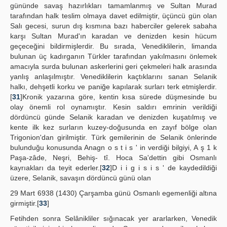
gününde savaş hazırlıkları tamamlanmış ve Sultan Murad
tarafından halk teslim olmaya davet edilmiştir, üçüncü gün olan
Salı gecesi, surun dış kısmına bazı haberciler gelerek sabaha
karşı Sultan Murad'ın karadan ve denizden kesin hücum
geçeceğini bildirmişlerdir. Bu sırada, Venediklilerin, limanda
bulunan üç kadırganın Türkler tarafından yakılmasını önlemek
amacıyla surda bulunan askerlerini geri çekmeleri halk arasında
yanlış anlaşılmıştır. Venediklilerin kaçtıklarını sanan Selanik
halkı, dehşetli korku ve paniğe kapılarak surları terk etmişlerdir.
[
31
]Kronik yazarına göre, kentin kısa sürede düşmesinde bu
olay önemli rol oynamıştır. Kesin saldırı emrinin verildiği
dördüncü günde Selanik karadan ve denizden kuşatılmış ve
kente ilk kez surların kuzey-doğusunda en zayıf bölge olan
Trigonion'dan girilmiştir. Türk gemilerinin de Selanik önlerinde
bulunduğu konusunda Anagn o s t i s ' in verdiği bilgiyi, A ş 1 k
Paşa-zâde, Neşri, Behiş- tî. Hoca Sa'dettin gibi Osmanlı
kayrıakları da teyit ederler.[
32
]D i i g i s i s ' de kaydedildiği
üzere, Selanik, savaşın dördüncü günü olan
29 Mart 6938 (1430) Çarşamba günü Osmanlı egemenliği altına
girmiştir.[
33
]
Fetihden sonra Selânikliler sığınacak yer ararlarken, Venedik