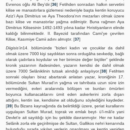
Evrenos oğlu Ali Bey'dir.[
36
] Fetihden sonradan halkın servetini
kilise ve manastırlara gizlemesi nedeniyle başta kentin koruyucu
Aziz'i Aya Dimitrius ve Aya Theodora'nın mezarları olmak üzere
bazı kilise ve manastırlar yağma edilmiştir. Buna rağmen Aya
Dimitrius Kilisesinin 1492-1493 yılına kadar Hıristiyanların elinde
kaldığı bilinmektedir. II. Bayezid tarafından Cami'ye çevrilen
Kilise, Kasımiye Camii adını almıştır. [
37
]
Diigisis’in
14. bölümünde “bizleri kadın ve çocuklar da dahil
olmak üzere 7000 kişi saydıktan sonra ordugâha sevkedip, bağlı
olarak çadırlara koydular ve her birimize değer biçtiler” şeklinde
kronik yazarının ifadesinden, yazarın kendisi de dahil olmak
üzere 7000 Selâniklinin tutsak alındığı anlaşılıyor.[
38
] Fetihten
sonraki olayları biraz abartarak anlatan yazar, kroniğinin 17.
bölümünde Sultan Murad’ın yağma ve tahribata uzun süre izin
vermediğini, evleri aralarında bölüşen ve bunları ömürleri
boyunca kullanacaklarını ümit eden askerlerini zorla dışarı
attığını, kentin ise, kendisine ait olduğunu söylediğini kaydeder.
[
39
] Bu Bizans kayrıağında da belirtildiği üzere, şeriat kurallarını
uygulayan Sultan Murad, toprak ve emlak beyt- ü’l-mâl’e yani
Devlet’e ait sayıldığı için bu şekilde davranmıştır. Her ne kadar
Selânik zorla ele geçirilmişse de Sultan, Gallikos nehri kenarında
bulunduğu sırada yıkılan yerlerin onarılması ve kentin yeniden