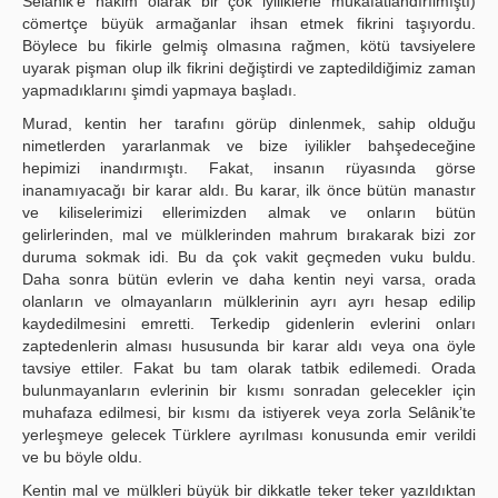
Selânik’e hâkim olarak bir çok iyiliklerle mükafatlandırılmıştı)
cömertçe büyük armağanlar ihsan etmek fikrini taşıyordu.
Böylece bu fikirle gelmiş olmasına rağmen, kötü tavsiyelere
uyarak pişman olup ilk fikrini değiştirdi ve zaptedildiğimiz zaman
yapmadıklarını şimdi yapmaya başladı.
Murad, kentin her tarafını görüp dinlenmek, sahip olduğu
nimetlerden yararlanmak ve bize iyilikler bahşedeceğine
hepimizi inandırmıştı. Fakat, insanın rüyasında görse
inanamıyacağı bir karar aldı. Bu karar, ilk önce bütün manastır
ve kiliselerimizi ellerimizden almak ve onların bütün
gelirlerinden, mal ve mülklerinden mahrum bırakarak bizi zor
duruma sokmak idi. Bu da çok vakit geçmeden vuku buldu.
Daha sonra bütün evlerin ve daha kentin neyi varsa, orada
olanların ve olmayanların mülklerinin ayrı ayrı hesap edilip
kaydedilmesini emretti. Terkedip gidenlerin evlerini onları
zaptedenlerin alması hususunda bir karar aldı veya ona öyle
tavsiye ettiler. Fakat bu tam olarak tatbik edilemedi. Orada
bulunmayanların evlerinin bir kısmı sonradan gelecekler için
muhafaza edilmesi, bir kısmı da istiyerek veya zorla Selânik’te
yerleşmeye gelecek Türklere ayrılması konusunda emir verildi
ve bu böyle oldu.
Kentin mal ve mülkleri büyük bir dikkatle teker teker yazıldıktan