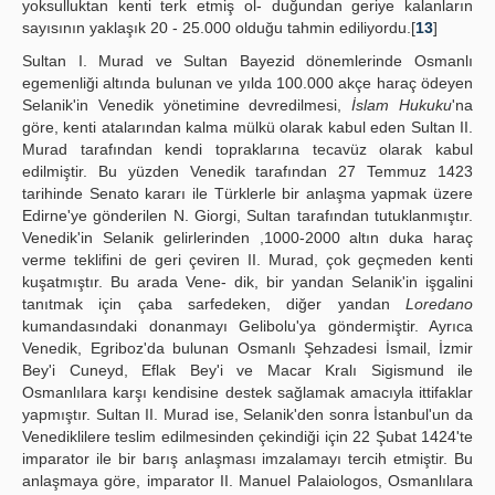
yoksulluktan kenti terk etmiş ol- duğundan geriye kalanların
sayısının yaklaşık 20 - 25.000 olduğu tahmin ediliyordu.[
13
]
Sultan I. Murad ve Sultan Bayezid dönemlerinde Osmanlı
egemenliği altında bulunan ve yılda 100.000 akçe haraç ödeyen
Selanik'in Venedik yönetimine devredilmesi,
İslam Hukuku
'na
göre, kenti atalarından kalma mülkü olarak kabul eden Sultan II.
Murad tarafından kendi topraklarına tecavüz olarak kabul
edilmiştir. Bu yüzden Venedik tarafından 27 Temmuz 1423
tarihinde Senato kararı ile Türklerle bir anlaşma yapmak üzere
Edirne'ye gönderilen N. Giorgi, Sultan tarafından tutuklanmıştır.
Venedik'in Selanik gelirlerinden ,1000-2000 altın duka haraç
verme teklifini de geri çeviren II. Murad, çok geçmeden kenti
kuşatmıştır. Bu arada Vene- dik, bir yandan Selanik'in işgalini
tanıtmak için çaba sarfedeken, diğer yandan
Loredano
kumandasındaki donanmayı Gelibolu'ya göndermiştir. Ayrıca
Venedik, Egriboz'da bulunan Osmanlı Şehzadesi İsmail, İzmir
Bey'i Cuneyd, Eflak Bey'i ve Macar Kralı Sigismund ile
Osmanlılara karşı kendisine destek sağlamak amacıyla ittifaklar
yapmıştır. Sultan II. Murad ise, Selanik'den sonra İstanbul'un da
Venediklilere teslim edilmesinden çekindiği için 22 Şubat 1424'te
imparator ile bir barış anlaşması imzalamayı tercih etmiştir. Bu
anlaşmaya göre, imparator II. Manuel Palaiologos, Osmanlılara