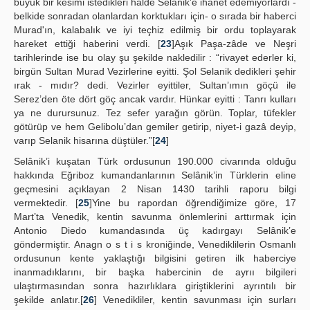
büyük bir kesimi istedikleri halde Selânik’e ihanet edemiyorlardı -
belkide sonradan olanlardan korktukları için- o sırada bir haberci
Murad'ın, kalabalık ve iyi teçhiz edilmiş bir ordu toplayarak
hareket ettiği haberini verdi. [
23
]Aşık Paşa-zâde ve Neşri
tarihlerinde ise bu olay şu şekilde nakledilir : “rivayet ederler ki,
birgün Sultan Murad Vezirlerine eyitti. Şol Selanik dedikleri şehir
ırak - mıdır? dedi. Vezirler eyittiler, Sultan’ımın göçü ile
Serez’den öte dört göç ancak vardır. Hünkar eyitti : Tanrı kulları
ya ne durursunuz. Tez sefer yarağın görün. Toplar, tüfekler
götürüp ve hem Gelibolu’dan gemiler getirip, niyet-i gazâ deyip,
varıp Selanik hisarına düştüler.”[
24
]
Selânik’i kuşatan Türk ordusunun 190.000 civarında olduğu
hakkında Eğriboz kumandanlarının Selânik’in Türklerin eline
geçmesini açıklayan 2 Nisan 1430 tarihli raporu bilgi
vermektedir. [
25
]Yine bu rapordan öğrendiğimize göre, 17
Mart’ta Venedik, kentin savunma önlemlerini arttırmak için
Antonio Diedo kumandasında üç kadırgayı Selânik’e
göndermiştir. Anagn o s t i s kroniğinde, Venediklilerin Osmanlı
ordusunun kente yaklaştığı bilgisini getiren ilk haberciye
inanmadıklarını, bir başka habercinin de ayrıı bilgileri
ulaştırmasından sonra hazırlıklara giriştiklerini ayrıntılı bir
şekilde anlatır.[
26
] Venedikliler, kentin savunması için surları