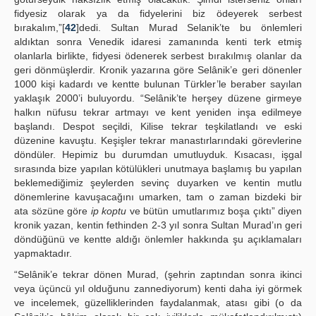
fidyesiz olarak ya da fidyelerini biz ödeyerek serbest
bırakalım,”[
42
]dedi. Sultan Murad Selanik’te bu önlemleri
aldıktan sonra Venedik idaresi zamanında kenti terk etmiş
olanlarla birlikte, fidyesi ödenerek serbest bırakılmış olanlar da
geri dönmüşlerdir. Kronik yazarına göre Selânik’e geri dönenler
1000 kişi kadardı ve kentte bulunan Türkler’le beraber sayılan
yaklaşık 2000’i buluyordu. “Selânik’te herşey düzene girmeye
halkın nüfusu tekrar artmayı ve kent yeniden inşa edilmeye
başlandı. Despot seçildi, Kilise tekrar teşkilatlandı ve eski
düzenine kavuştu. Keşişler tekrar manastırlarındaki görevlerine
döndüler. Hepimiz bu durumdan umutluyduk. Kısacası, işgal
sırasında bize yapılan kötülükleri unutmaya başlamış bu yapılan
beklemediğimiz şeylerden sevinç duyarken ve kentin mutlu
dönemlerine kavuşacağını umarken, tam o zaman bizdeki bir
ata sözüne göre
ip koptu
ve bütün umutlarımız boşa çıktı” diyen
kronik yazan, kentin fethinden 2-3 yıl sonra Sultan Murad’ın geri
döndüğünü ve kentte aldığı önlemler hakkında şu açıklamaları
yapmaktadır.
“Selânik’e tekrar dönen Murad, (şehrin zaptından sonra ikinci
veya üçüncü yıl olduğunu zannediyorum) kenti daha iyi görmek
ve incelemek, güzelliklerinden faydalanmak, atası gibi (o da