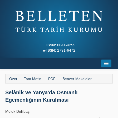
ISSN:
0041-4255
e-ISSN:
2791-6472
Ana Sayfa
Özet
Tam Metin
PDF
Benzer Makaleler
Hakkında
Selânik ve Yanya'da Osmanlı
Dergi Kurulları
Egemenliğinin Kurulması
Yazım Kuralları
Melek Delilbaşı
İlkeler