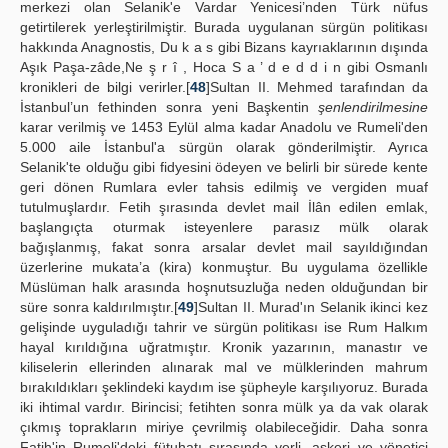
merkezi olan Selanik'e Vardar Yenicesi’nden Türk nüfus
getirtilerek yerleştirilmiştir. Burada uygulanan sürgün politikası
hakkında Anagnostis, Du k a s gibi Bizans kayrıaklarının dışında
Aşık Paşa-zâde,Ne ş r î , Hoca S a ’ d e d d i n gibi Osmanlı
kronikleri de bilgi verirler.[
48
]Sultan II. Mehmed tarafından da
İstanbul’un fethinden sonra yeni Başkentin
şenlendirilmesine
karar verilmiş ve 1453 Eylül alma kadar Anadolu ve Rumeli'den
5.000 aile İstanbul'a sürgün olarak gönderilmiştir. Ayrıca
Selanik'te olduğu gibi fidyesini ödeyen ve belirli bir sürede kente
geri dönen Rumlara evler tahsis edilmiş ve vergiden muaf
tutulmuşlardır. Fetih şırasında devlet mail İlân edilen emlak,
başlangıçta oturmak isteyenlere parasız mülk olarak
bağışlanmış, fakat sonra arsalar devlet mail sayıldığından
üzerlerine mukata’a (kira) konmuştur. Bu uygulama özellikle
Müslüman halk arasında hoşnutsuzluğa neden olduğundan bir
süre sonra kaldırılmıştır.[
49
]Sultan II. Murad'ın Selanik ikinci kez
gelişinde uyguladığı tahrir ve sürgün politikası ise Rum Halkım
hayal kırıldığına uğratmıştır. Kronik yazarının, manastır ve
kiliselerin ellerinden alınarak mal ve mülklerinden mahrum
bırakıldıkları şeklindeki kaydım ise şüpheyle karşılıyoruz. Burada
iki ihtimal vardır. Birincisi; fetihten sonra mülk ya da vak olarak
çıkmış toprakların miriye çevrilmiş olabileceğidir. Daha sonra
Fatih'in Rumeli'deki fütuhatı sırasında yerli, askeri ve yönetici