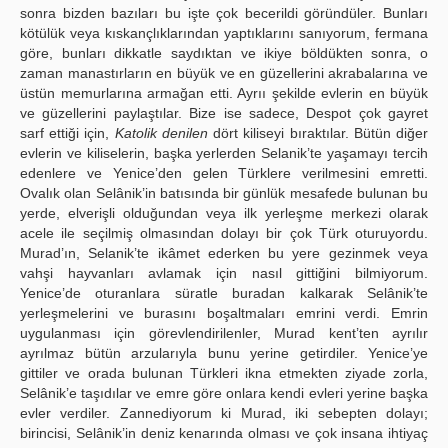
sonra bizden bazıları bu işte çok becerildi göründüler. Bunları
kötülük veya kıskançlıklarından yaptıklarını sanıyorum, fermana
göre, bunları dikkatle saydıktan ve ikiye böldükten sonra, o
zaman manastırların en büyük ve en güzellerini akrabalarına ve
üstün memurlarına armağan etti. Ayrıı şekilde evlerin en büyük
ve güzellerini paylaştılar. Bize ise sadece, Despot çok gayret
sarf ettiği için,
Katolik denilen
dört kiliseyi bıraktılar. Bütün diğer
evlerin ve kiliselerin, başka yerlerden Selanik’te yaşamayı tercih
edenlere ve Yenice’den gelen Türklere verilmesini emretti.
Ovalık olan Selânik’in batısında bir günlük mesafede bulunan bu
yerde, elverişli olduğundan veya ilk yerleşme merkezi olarak
acele ile seçilmiş olmasından dolayı bir çok Türk oturuyordu.
Murad’ın, Selanik’te ikâmet ederken bu yere gezinmek veya
vahşi hayvanları avlamak için nasıl gittiğini bilmiyorum.
Yenice’de oturanlara süratle buradan kalkarak Selânik’te
yerleşmelerini ve burasını boşaltmaları emrini verdi. Emrin
uygulanması için görevlendirilenler, Murad kent’ten ayrılır
ayrılmaz bütün arzularıyla bunu yerine getirdiler. Yenice’ye
gittiler ve orada bulunan Türkleri ikna etmekten ziyade zorla,
Selânik’e taşıdılar ve emre göre onlara kendi evleri yerine başka
evler verdiler. Zannediyorum ki Murad, iki sebepten dolayı;
birincisi, Selânik’in deniz kenarında olması ve çok insana ihtiyaç