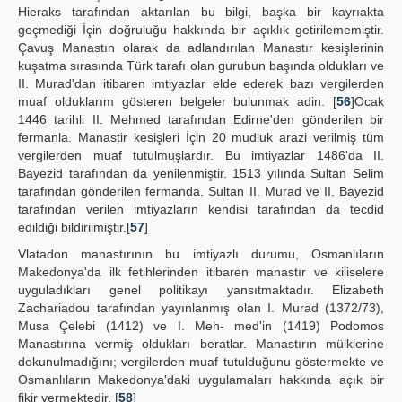
Hieraks tarafından aktarılan bu bilgi, başka bir kayrıakta
geçmediği İçin doğruluğu hakkında bir açıklık getirilememiştir.
Çavuş Manastın olarak da adlandırılan Manastır kesişlerinin
kuşatma sırasında Türk tarafı olan gurubun başında oldukları ve
II. Murad'dan itibaren imtiyazlar elde ederek bazı vergilerden
muaf olduklarım gösteren belgeler bulunmak adin. [
56
]Ocak
1446 tarihli II. Mehmed tarafından Edirne'den gönderilen bir
fermanla. Manastir kesişleri İçin 20 mudluk arazi verilmiş tüm
vergilerden muaf tutulmuşlardır. Bu imtiyazlar 1486'da II.
Bayezid tarafından da yenilenmiştir. 1513 yılında Sultan Selim
tarafından gönderilen fermanda. Sultan II. Murad ve II. Bayezid
tarafından verilen imtiyazların kendisi tarafından da tecdid
edildiği bildirilmiştir.[
57
]
Vlatadon manastırının bu imtiyazlı durumu, Osmanlıların
Makedonya'da ilk fetihlerinden itibaren manastır ve kiliselere
uyguladıkları genel politikayı yansıtmaktadır. Elizabeth
Zachariadou tarafından yayınlanmış olan I. Murad (1372/73),
Musa Çelebi (1412) ve I. Meh- med'in (1419) Podomos
Manastırına vermiş oldukları beratlar. Manastırın mülklerine
dokunulmadığını; vergilerden muaf tutulduğunu göstermekte ve
Osmanlıların Makedonya'daki uygulamaları hakkında açık bir
fikir vermektedir. [
58
]