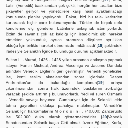
Latin (Venedik) baskısından çok çekti, hergün her taraftan bize
şikayetler geliyor ve yöneticilere karşı nasıl ayaklanılacağı
konusunda planlar yapılıyordu. Fakat, bizi bu tela- ketlerden
kurtaracak hiçbir çare bulunamıyordu. Türkler de birçok defa
kendilerine elçi gönderen Latinlerle anlaşmak istemiyorlardı.
Bizim de sayımız çok az kaldığı İçin istediğimiz gibi hareket
etmekten yoksunduk, ayrıca aramızda düşünce ayrılıkları
olduğu İçin birlikte hareket etmemizde İmkânsızdi''[
18
] şeklindeki
ifadesiyle Selaniklin İçinde bulunduğu durumu açıklamaktadır.
Sultan II. -Murad, 1426 - 1428 yıllan arasında antlaşma yapmak
isteyen Fantin Micheal, Andrea Mocenigo ve Jacomo Dandola
adındaki Venedik Elçilerini geri çevirmiştir. Venedik yöneticileri
ise, kenti teslim almalarından sonra içlerinde Despot
Andronikos'un da bulunduğu komplonun[
19
] ortaya
çıkarılmasından sonra halk üzerindeki baskılarını zorbalığa
varacak şekilde arttırmış bulunuyorlardı. Yedi yıl süren Osmanlı
- Venedik savaşı boyunca. Cumhuriyet İçin de Selanik'i elde
tutma gayretleri oldukça pahalıya malolmuştur. Venedik'in
Selânik İçin harcamalarını M o r o s i n i , 740,000; Zancaruolo
ise 502.000 duka olarak göstermektedirler [
20
]Venedik
Senatosundan Selanik başta Cirit olmak üzere Eğriboz, Korfu,