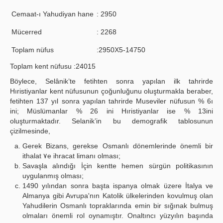
Cemaat-ı Yahudiyan hane
: 2950
Mücerred
: 2268
Toplam nüfus
:2950X5-14750
Toplam kent nüfusu :24015
Böylece, Selânik’te fetihten sonra yapılan ilk tahrirde
Hıristiyanlar kent nüfusunun çoğunluğunu oluşturmakla beraber,
fetihten 137 yıl sonra yapılan tahrirde Museviler nüfusun % 6ı
ini; Müslümanlar % 26 ini Hıristiyanlar ise % 13ini
oluşturmaktadır. Selanik’in bu demografik tablosunun
çizilmesinde,
Gerek Bizans, gerekse Osmanlı dönemlerinde önemli bir
ithalat ٧e ihracat limanı olması;
Savaşla alındığı İçin kentte hemen sürgün politikasının
uygulanmış olması;
1490 yılından sonra başta ispanya olmak üzere İtalya ve
Almanya gibi Avrupa'nın Katolik ülkelerinden kovulmuş olan
Yahudilerin Osmanlı topraklarında emin bir sığınak bulmuş
olmaları önemli rol oynamıştır. Onaltıncı yüzyılın başında