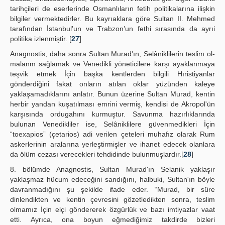
tarihçileri de eserlerinde Osmanlıların fetih politikalarına ilişkin
bilgiler vermektedirler. Bu kayrıaklara göre Sultan II. Mehmed
tarafından İstanbul'un ve Trabzon’un fethi sırasında da ayrıi
politika izlenmiştir. [
27
]
Anagnostis, daha sonra Sultan Murad'ın, Selâniklilerin teslim ol-
malanm sağlamak ve Venedikli yöneticilere karşı ayaklanmaya
teşvik etmek İçin başka kentlerden bilgili Hıristiyanlar
gönderdiğini fakat onların atılan oklar yüzünden kaleye
yaklaşamadıklarını anlatır. Bunun üzerine Sultan Murad, kentin
herbir yandan kuşatılması emrini vermiş, kendisi de Akropol'ün
karşısında ordugahını kurmuştur. Savunma hazırlıklarında
bulunan Venedikliler ise, Selâniklilere güvenmedikleri İçin
“toexapios” (çetarios) adi verilen çeteleri muhafız olarak Rum
askerlerinin aralarına yerleştirmişler ve ihanet edecek olanlara
da ölüm cezası verecekleri tehdidinde bulunmuşlardır.[
28
]
8. bölümde Anagnostis, Sultan Murad'ın Selanik yaklaşır
yaklaşmaz hücum edeceğini sandığını, halbuki, Sultan'ın böyle
davranmadığını şu şekilde ifade eder. “Murad, bir süre
dinlendikten ve kentin çevresini gözetledikten sonra, teslim
olmamız İçin elçi göndererek özgürlük ve bazı imtiyazlar vaat
etti. Ayrıca, ona boyun eğmediğimiz takdirde bizleri