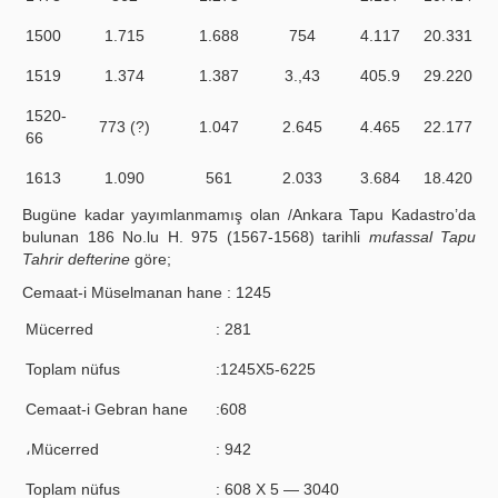
1500
1.715
1.688
754
4.117
20.331
1519
1.374
1.387
3.,43
4
0
5.9
29.220
1520-
773 (?)
1.047
2.645
4.465
22.177
66
1613
1.090
561
2.033
3.684
18.420
Bugüne kadar yayımlanmamış olan /Ankara Tapu Kadastro’da
bulunan 186 No.lu H. 975 (1567-1568) tarihli
mufassal Tapu
Tahrir defterine
göre;
Cemaat-i Müselmanan hane : 1245
Mücerred
: 281
Toplam nüfus
:1245X5-6225
Cemaat-i Gebran hane
:608
،Mücerred
: 942
Toplam nüfus
: 608 X 5 — 3040