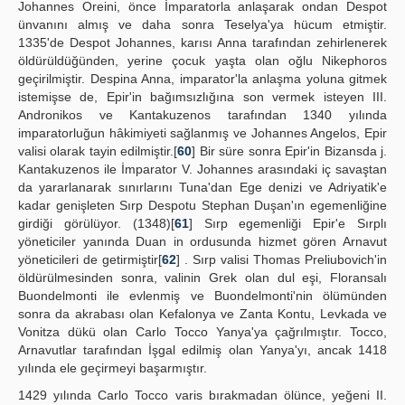
Johannes Oreini, önce İmparatorla anlaşarak ondan Despot
ünvanını almış ve daha sonra Teselya'ya hücum etmiştir.
1335'de Despot Johannes, karısı Anna tarafından zehirlenerek
öldürüldüğünden, yerine çocuk yaşta olan oğlu Nikephoros
geçirilmiştir. Despina Anna, imparator'la anlaşma yoluna gitmek
istemişse de, Epir'in bağımsızlığına son vermek isteyen III.
Andronikos ve Kantakuzenos tarafından 1340 yılında
imparatorluğun hâkimiyeti sağlanmış ve Johannes Angelos, Epir
valisi olarak tayin edilmiştir.[
60
] Bir süre sonra Epir'in Bizansda j.
Kantakuzenos ile İmparator V. Johannes arasındaki iç savaştan
da yararlanarak sınırlarını Tuna'dan Ege denizi ve Adriyatik'e
kadar genişleten Sırp Despotu Stephan Duşan'ın egemenliğine
girdiği görülüyor. (1348)[
61
] Sırp egemenliği Epir'e Sırplı
yöneticiler yanında Duan in ordusunda hizmet gören Arnavut
yöneticileri de getirmiştir[
62
] . Sırp valisi Thomas Preliubovich'in
öldürülmesinden sonra, valinin Grek olan dul eşi, Floransalı
Buondelmonti ile evlenmiş ve Buondelmonti'nin ölümünden
sonra da akrabası olan Kefalonya ve Zanta Kontu, Levkada ve
Vonitza dükü olan Carlo Tocco Yanya'ya çağrılmıştır. Tocco,
Arnavutlar tarafından İşgal edilmiş olan Yanya'yı, ancak 1418
yılında ele geçirmeyi başarmıştır.
1429 yılında Carlo Tocco varis bırakmadan ölünce, yeğeni II.