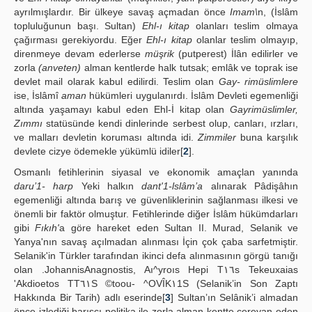
ayrılmışlardır. Bir ülkeye savaş açmadan önce
Imam\
n, (İslâm
topluluğunun başı. Sultan)
Ehl-ı kitap
olanları teslim olmaya
çağırması gerekiyordu. Eğer
Ehl-ı kitap
olanlar teslim olmayıp,
direnmeye devam ederlerse
müşrik
(putperest) İlân edilirler ve
zorla
(anveten)
alman kentlerde halk tutsak; emlâk ve toprak ise
devlet mail olarak kabul edilirdi. Teslim olan
Gay- rimüslimlere
ise, İslâmî
aman
hükümleri uygulanırdı. İslâm Devleti egemenliği
altında yaşamayı kabul eden Ehl-İ kitap olan
Gayrimüslimler,
Zımmı
statüsünde kendi dinlerinde serbest olup, canları, ırzları,
ve malları devletin koruması altında idi.
Zimmiler
buna karşılık
devlete cizye ödemekle yükümlü idiler[
2
].
Osmanlı fetihlerinin siyasal ve ekonomik amaçlan yanında
daru’1- harp
Yeki halkın
dant'1-lslâm’a
alınarak Pâdişâhın
egemenliği altında barış ve güvenliklerinin sağlanması ilkesi ve
önemli bir faktör olmuştur. Fetihlerinde diğer İslâm hükümdarları
gibi
Fıkıh'
a göre hareket eden Sultan II. Murad, Selanik ve
Yanya'nın savaş açılmadan alınması İçin çok çaba sarfetmiştir.
Selanik'in Türkler tarafından ikinci defa alınmasının görgü tanığı
olan .JohannisAnagnostis, Aı^yroıs Hepi T١٦s Tekeuxaias
'Akdioetos TT٦١S ©toou- ^OVÎK١1S (Selanik’in Son Zaptı
Hakkında Bir Tarih) adlı eserinde[
3
] Sultan’ın Selânik’i almadan
önce izlediği barışçı politika ile zorla alman kentte cereyan eden