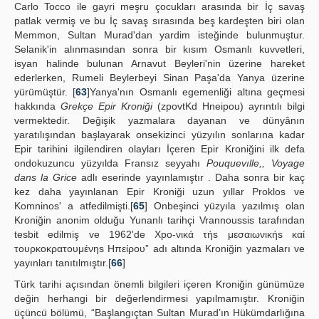
Carlo Tocco ile gayri meşru çocukları arasında bir İç savaş
patlak vermiş ve bu İç savaş sırasında beş kardeşten biri olan
Memmon, Sultan Murad'dan yardim isteğinde bulunmuştur.
Selanik'in alınmasından sonra bir kısım Osmanlı kuvvetleri,
isyan halinde bulunan Arnavut Beyleri'nin üzerine hareket
ederlerken, Rumeli Beylerbeyi Sinan Paşa'da Yanya üzerine
yürümüştür. [
63
]Yanya'nın Osmanlı egemenliği altına geçmesi
hakkında
Grekçe Epir Kroniği
(zpovtKd Hneipou) ayrıntılı bilgi
vermektedir. Değişik yazmalara dayanan ve dünyânın
yaratılışından başlayarak onsekizinci yüzyılın sonlarına kadar
Epir tarihini ilgilendiren olayları İçeren Epir Kroniğini ilk defa
ondokuzuncu yüzyılda Fransız seyyahı
Pouquevılle,, Voyage
dans la Grice
adlı eserinde yayınlamıştır . Daha sonra bir kaç
kez daha yayınlanan Epir Kroniği uzun yıllar Proklos ve
Komninos' a atfedilmişti.[
65
] Onbeşinci yüzyıla yazılmış olan
Kroniğin anonim olduğu Yunanlı tarihçi Vrannoussis tarafından
tesbit edilmiş ve 1962'de Xpo-νικά τήs μεσαιωνικήs καί
τουρκοκρατουμένηs Ηπείρου” adı altında Kroniğin yazmaları ve
yayınları tanıtılmıştır.[
66
]
Türk tarihi açısından önemli bilgileri içeren Kroniğin günümüze
değin herhangi bir değerlendirmesi yapılmamıştır. Kroniğin
üçüncü bölümü, “Başlangıçtan Sultan Murad’ın Hükümdarlığına