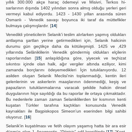
yıllık 300.000 akçe haraç ödemeyi ve Misivri, Terkos hi-
sarlarının dışında 1402 yılından sonra almış olduğu yerleri geri
vermeyi kabul ediyordu. 1423 - 1430 yıllan arasında süren
Osmanlı - Venedik savaşı boyunca iki taraf da müttefikler
bulmaya çalışmışlardır. [
14
]
Venedikli yöneticilerin Selanik'i teslim alırlarken yapmış oldukları
antlaşma şartlan yerine getirmedikleri için, Selanik halicinin
durumu gün geçtikçe daha da kötüleşmişti. 1425 ve ,429
yıllarında Selâniklilerin Venedik göndermiş oldukları elçilerin
raporlarından [
15
] anlaşıldığına göre, yiyecek ve teçhizat
sıkıntısı içinde olan halk, ağır vergiler altında eziliyor, kimi
zamanda borçlarını ödeyemedikleri İçin tutuklanıyordu. 12
asilden oluşan Selanik Meclisi'nin toplanmadığı, kentin ileri
gelenlerinin ve askerlerin maaşlarının ödenmediği, keşiş ve
papazların tutuklanmalarına varacak şekilde halicin dinsel
duygularının hiçe sayıldığı da bu raporlar ile ortaya çıkmaktadır.
Bu nedenlerle zaman zaman Selaniklilerden bir kısmının kenti
kuşatan Türkler tarafına kaçtıkları konusunda Venedik
kayrıakları ile Başpiskopos Simeon'un eserinden bilgi sahibi
oluyoruz. [
16
]
Selanik'in kuşatılması ve fetih olayım yaşamış hatta bir ara esir
düşmüş olan J. Anagnostis,
“Diigisis”
adil kroniğinde,[
17
] “Kent,