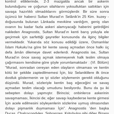
kontrol ettiklerinde, 2-3 mazgalda ancak bir askerin
bulunduğunu ve çoğunun silahlarını yoksulluktan sattıkları için
savaşa hazırlıklı olmadıklarını görmüşlerdir. Bir süre sonra
üçüncü bir haberci Sultan Murad’ın Selânik’in 25 Kim. kuzey -
doğusunda bulunan Lânkada mevkiine vardığım, geniş olan
ovanın bu kadar fazla askeri alamıyacağı haberini getirdiğini
nakleden Anagnostis, Sultan Murad’ın kenti barış yoluyla ele
geçirmek için sarfettiği gayretler konusunda da ilginç bilgiler
vermektedir. Yukarıda söz konusu edildiği üzere, Osmanlılar
İslam Hukuku'na
göre bir kente savaş açmadan önce halkı üç
defa âmân dilemeye davet ederlerdi. Anagnostis ise, Sultan
Murad’ın önce savaş açmak istemeyerek halk teslim olmaya
çağırmasını kendisine göre şöyle yorumlamaktadır : (VI. Bölüm)
“Murad, sonradan cereyan eden olayların olmaması ve kentin
kötü bir şekilde zaptedilmemesi İçin, biz Selaniklilere ilk önce
dostluk göstermenin ve iyi sözler söylemenin gerekli olduğunu
düşündü. Murad, sözleriyle kentin baş eğeceğini ve savaş
açmadan teslim olacağı umudunu besliyordu. Bunu da şu iki
sebepten dolayı yapmıştır. Birincisi; onbinlerce askerinin
savaşmaması, İkincisi de; eğer savaşı kaybederse kente girmesi
İçin acele edilmesini söyleyenlerin sözlerine uymuş olmasından
dolayı pişmanlık duymaması İçin". Anagnostis 'den başka
Ducas, Chalcocondyles, Sphranzes, Kritobulos gibi diğer Bizans