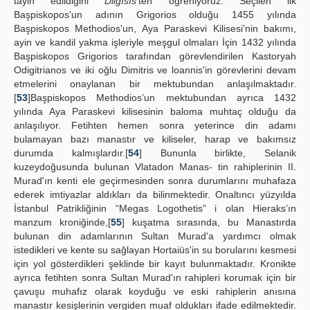
tayin edildiğini
Diigısıs’
ten öğreniyoruz. Seçilen ilk
Başpiskopos'un adının Grigorios olduğu 1455 yılında
Başpiskopos Methodios'un, Aya Paraskevi Kilisesi’nin bakımı,
ayin ve kandil yakma işleriyle meşgul olmaları İçin 1432 yılında
Başpiskopos Grigorios tarafından görevlendirilen Kastoryah
Odigitrianos ve iki oğlu Dimitris ve loannis'in görevlerini devam
etmelerini onaylanan bir mektubundan anlaşılmaktadır.
[
53
]Başpiskopos Methodios’un mektubundan ayrıca 1432
yılında Aya Paraskevi kilisesinin baloma muhtaç olduğu da
anlaşılıyor. Fetihten hemen sonra yeterince din adamı
bulamayan bazı manastır ve kiliseler, harap ve bakımsız
durumda kalmışlardır.[
54
] Bununla birlikte, Selanik
kuzeydoğusunda bulunan Vlatadon Manas- tin rahiplerinin II.
Murad'ın kenti ele geçirmesinden sonra durumlarını muhafaza
ederek imtiyazlar aldıkları da bilinmektedir. Onaltıncı yüzyılda
İstanbul Patrikliğinin “Megas Logothetis” i olan Hieraks’ın
manzum kroniğinde,[
55
] kuşatma sırasında, bu Manastırda
bulunan din adamlarının Sultan Murad'a yardımcı olmak
istedikleri ve kente su sağlayan Hortaiüs'in su borularını kesmesi
için yol gösterdikleri şeklinde bir kayıt bulunmaktadır. Kronikte
ayrıca fetihten sonra Sultan Murad'ın rahipleri korumak için bir
çavuşu muhafız olarak koyduğu ve eski rahiplerin anısına
manastır kesişlerinin vergiden muaf oldukları ifade edilmektedir.