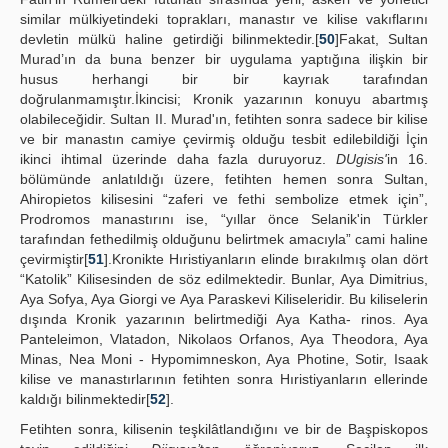
similar mülkiyetindeki toprakları, manastır ve kilise vakıflarını
devletin mülkü haline getirdiği bilinmektedir.[
50
]Fakat, Sultan
Murad’ın da buna benzer bir uygulama yaptığına ilişkin bir
husus herhangi bir bir kayrıak tarafından
doğrulanmamıştır.İkincisi; Kronik yazarının konuyu abartmış
olabileceğidir. Sultan II. Murad'ın, fetihten sonra sadece bir kilise
ve bir manastın camiye çevirmiş olduğu tesbit edilebildiği İçin
ikinci ihtimal üzerinde daha fazla duruyoruz.
DUgisis'
in 16.
bölümünde anlatıldığı üzere, fetihten hemen sonra Sultan,
Ahiropietos kilisesini “zaferi ve fethi sembolize etmek için”,
Prodromos manastırını ise, “yıllar önce Selanik'in Türkler
tarafından fethedilmiş olduğunu belirtmek amacıyla” cami haline
çevirmiştir[
51
].Kronikte Hıristiyanların elinde bırakılmış olan dört
“Katolik” Kilisesinden de söz edilmektedir. Bunlar, Aya Dimitrius,
Aya Sofya, Aya Giorgi ve Aya Paraskevi Kiliseleridir. Bu kiliselerin
dışında Kronik yazarının belirtmediği Aya Katha- rinos. Aya
Panteleimon, Vlatadon, Nikolaos Orfanos, Aya Theodora, Aya
Minas, Nea Moni - Hypomimneskon, Aya Photine, Sotir, Isaak
kilise ve manastırlarının fetihten sonra Hıristiyanların ellerinde
kaldığı bilinmektedir[
52
].
Fetihten sonra, kilisenin teşkilâtlandığını ve bir de Başpiskopos