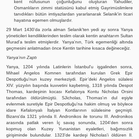
kent nüfusunun çoğunluğunu oluşturan Yahudiler,
Osmanlıların zimmi statüsünü kabul etmiş Gayrimüslimlere
tanıdıkları bütün imtiyazlardan yararlanarak Selanik'in ticari
hayatına egemen olmuşlardır.
29 Mart 1430’da zorla alman Selanik'ten yedi ay sonra Yanya
yöneticileri kendiliklerinden teslim olarak kentin anahtarım Sultan
Murad'a teslim etmişlerdir. Yanya'nın, Türk egemenliği altında
geçmesini anlatmadan önce Kentin tarihine kısaca değineceğiz.
Yanya’nın Zaptı
Yanya, 1204 yılında Latinlerin İstanbul'u işgalinden sonra,
Mihael Angelos Komnen tarafından kurulan Grek Epir
Despotluğu'nun kuzey merkeziydi. Epir’deki Angelos sülalesi
XIV. yüzyılın başında kuvvetini kaybetmiş, 1318 yılında Despot
Thomas, kardeşinin kocası Kefalonya Kontu Nicholas Orsini
tarafından öldürülmüştü. SJicholas, Thomas'ın dul eşiyle
evlenmek suretiyle Epir Despotluğu'na hakim olmuş ve böylece
idare Kefalonyalı İtalyan Kontlarının sülalesine geçmişti.
Bizans'da 1321 yılında II. Andronikos ile torunu III. Andronikos
arasında patlak veren İç savaş sonunda, 1204'den sonra
kopmuş olan Kuzey Yunanistan eyaletleri, bağımsızlık
girişiminde bulundular. 1323'de kardeşi Nicholas'i öldüren II.