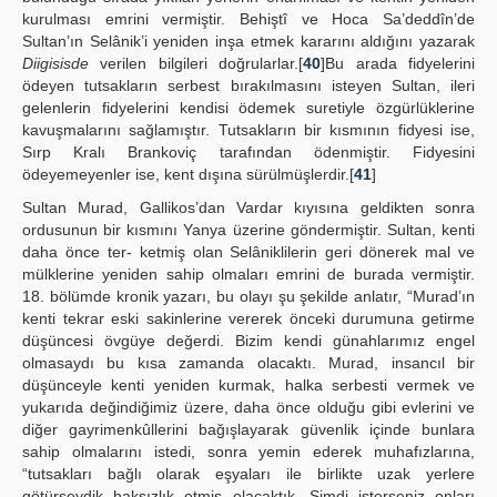
kurulması emrini vermiştir. Behiştî ve Hoca Sa’deddîn’de
Sultan’ın Selânik’i yeniden inşa etmek kararını aldığını yazarak
Diigisisde
verilen bilgileri doğrularlar.[
40
]Bu arada fidyelerini
ödeyen tutsakların serbest bırakılmasını isteyen Sultan, ileri
gelenlerin fidyelerini kendisi ödemek suretiyle özgürlüklerine
kavuşmalarını sağlamıştır. Tutsakların bir kısmının fidyesi ise,
Sırp Kralı Brankoviç tarafından ödenmiştir. Fidyesini
ödeyemeyenler ise, kent dışına sürülmüşlerdir.[
41
]
Sultan Murad, Gallikos’dan Vardar kıyısına geldikten sonra
ordusunun bir kısmını Yanya üzerine göndermiştir. Sultan, kenti
daha önce ter- ketmiş olan Selâniklilerin geri dönerek mal ve
mülklerine yeniden sahip olmaları emrini de burada vermiştir.
18. bölümde kronik yazarı, bu olayı şu şekilde anlatır, “Murad’ın
kenti tekrar eski sakinlerine vererek önceki durumuna getirme
düşüncesi övgüye değerdi. Bizim kendi günahlarımız engel
olmasaydı bu kısa zamanda olacaktı. Murad, insancıl bir
düşünceyle kenti yeniden kurmak, halka serbesti vermek ve
yukarıda değindiğimiz üzere, daha önce olduğu gibi evlerini ve
diğer gayrimenkûllerini bağışlayarak güvenlik içinde bunlara
sahip olmalarını istedi, sonra yemin ederek muhafızlarına,
“tutsakları bağlı olarak eşyaları ile birlikte uzak yerlere
götürseydik haksızlık etmiş olacaktık. Şimdi isterseniz onları