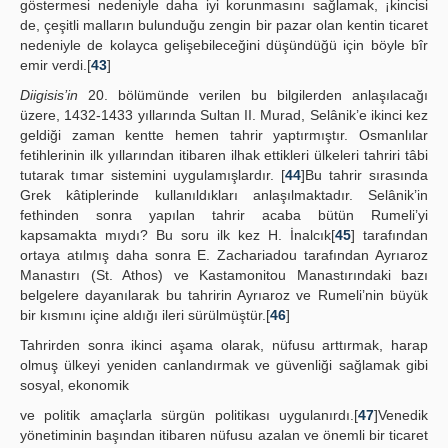
göstermesi nedeniyle daha iyi korunmasını sağlamak, ¡kincisi
de, çeşitli malların bulunduğu zengin bir pazar olan kentin ticaret
nedeniyle de kolayca gelişebileceğini düşündüğü için böyle bîr
emir verdi.[
43
]
Diigisis’in
20. bölümünde verilen bu bilgilerden anlaşılacağı
üzere, 1432-1433 yıllarında Sultan II. Murad, Selânik’e ikinci kez
geldiği zaman kentte hemen tahrir yaptırmıştır. Osmanlılar
fetihlerinin ilk yıllarından itibaren ilhak ettikleri ülkeleri tahriri tâbi
tutarak tımar sistemini uygulamışlardır. [
44
]Bu tahrir sırasında
Grek kâtiplerinde kullanıldıkları anlaşılmaktadır. Selânik’in
fethinden sonra yapılan tahrir acaba bütün Rumeli’yi
kapsamakta mıydı? Bu soru ilk kez H. İnalcık[
45
] tarafından
ortaya atılmış daha sonra E. Zachariadou tarafından Ayrıaroz
Manastırı (St. Athos) ve Kastamonitou Manastırındaki bazı
belgelere dayanılarak bu tahririn Ayrıaroz ve Rumeli’nin büyük
bir kısmını içine aldığı ileri sürülmüştür.[
46
]
Tahrirden sonra ikinci aşama olarak, nüfusu arttırmak, harap
olmuş ülkeyi yeniden canlandırmak ve güvenliği sağlamak gibi
sosyal, ekonomik
ve politik amaçlarla sürgün politikası uygulanırdı.[
47
]Venedik
yönetiminin başından itibaren nüfusu azalan ve önemli bir ticaret