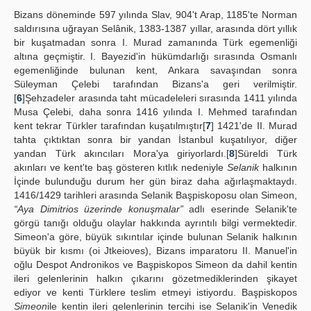
Bizans döneminde 597 yılında Slav, 904't Arap, 1185'te Norman
saldırısına uğrayan Selânik, 1383-1387 yıllar, arasında dört yıllık
bir kuşatmadan sonra I. Murad zamanında Türk egemenliği
altına geçmiştir. I. Bayezid'in hükümdarlığı sırasında Osmanlı
egemenliğinde bulunan kent, Ankara savaşından sonra
Süleyman Çelebi tarafından Bizans'a geri verilmiştir.
[
6
]Şehzadeler arasında taht mücadeleleri sırasında 1411 yılında
Musa Çelebi, daha sonra 1416 yılında I. Mehmed tarafından
kent tekrar Türkler tarafından kuşatılmıştır[
7
] 1421'de II. Murad
tahta çıktıktan sonra bir yandan İstanbul kuşatılıyor, diğer
yandan Türk akıncıları Mora'ya giriyorlardı.[
8
]Süreldi Türk
akınları ve kent'te baş gösteren kıtlık nedeniyle
Selanik
halkının
İçinde bulunduğu durum her gün biraz daha ağırlaşmaktaydı.
1416/1429 tarihleri arasında Selanik Başpiskoposu olan Simeon,
“Aya Dimitrios üzerinde konuşmalar”
adlı eserinde Selanik'te
görgü tanığı olduğu olaylar hakkında ayrıntılı bilgi vermektedir.
Simeon'a göre, büyük sıkıntılar içinde bulunan Selanik halkının
büyük bir kısmı (oi Jtkeioves), Bizans imparatoru II. Manuel'in
oğlu Despot Andronikos ve Başpiskopos Simeon da dahil kentin
ileri gelenlerinin halkın çıkarını gözetmediklerinden şikayet
ediyor ve kenti Türklere teslim etmeyi istiyordu. Başpiskopos
Simeon
ile kentin ileri gelenlerinin tercihi ise Selanik'in Venedik