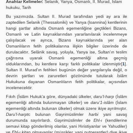
Anahtar Kelimeler:
Selanik, Yanya, Osmanlı, II. Murad, İslam
hukuku, Tarih
Yayın Politikaları
Bu yazımızda. Sultan II. Murad tarafından yedi ay ara ile
Kılavuzlar
zaptedilen Selanik (Thessaloniki) ve Yanya (loannina) kentlerinin
hangi şartlar altında Osmanlı egemenliğine geçtikleri Bizans,
İletişim
Osmanlı ve Latin kayrıaklarından yararlanılarak incelenmeye
çalışılacak ve ayrıca, Bizans kayrıaklarında yer alan
Osmanlıların fetih politikalarına ilişkin bilgiler üzerinde de
durulacaktır. Selânik savaş, yoluyla, Yanya ise, Sultan'ın teslim
çağrısına uyarak Osmanlı egemenliği altına geçmiş
olduklarından, bu kentlere karşı farklı politikalar izlenmiştir[
1
].
Sultan II. Murad’ın fetihleri bugünün değer yargılarıyla değil, o
devrin şartları ve zaruretleri gözönünde tutularak
İslâm
Hukukuna
dayanan Osmanlıların fetih politikalar, açısından
incelenecektir.
Fıkıh (İslâm Hukuk'a göre, dünyadaki ülkeler,
daru’l-harp
(İslâm
egemenliği altında bulunmayan ülkeler) ve
daru'1-islâm
(İslam
egemenliği altında bulunan ülkeler) olmak üzere ikiye ayrılmıştır.
Daru’l-harpt
c bulunan Gayrimüslimler
harbi
yani savaş
durumunda sayılırlardı.
Gayrimüslimler
de
Ehl-ı
(kendilerine
semavi kitap gönderilmiş olanlar, yani Hıristiyanlar ve Yahudiler)
ve
Ehl-ı kitap olmayanlar
(müşrikler, yani putperestler) diye ikiye