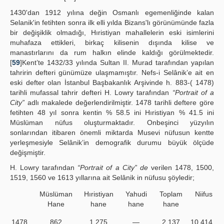
1430'dan 1912 yılına değin Osmanlı egemenliğinde kalan
Selanik'in fetihten sonra ilk elli yılda Bizans'lı görünümünde fazla
bir değişiklik olmadığı, Hıristiyan mahallelerin eski isimlerini
muhafaza ettikleri, birkaç kilisenin dışında kilise ve
manastırlarını da rum halkın elinde kaldığı görülmektedir.
[
59
]Kent’te 1432/33 yılında Sultan II. Murad tarafından yapılan
tahririn defteri günümüze ulaşmamıştır. Nefs-i Selânik’e ait en
eski defter olan İstanbul Başbakanlık Arşivinde h. 883-( 1478)
tarihli mufassal tahrir defteri H. Lowry tarafından
“Portrait of a
City”
adlı makalede değerlendirilmiştir. 1478 tarihli deftere göre
fetihten 48 yıl sonra kentin % 58.5 ini Hıristiyan % 41.5 ini
Müslüman nüfus oluşturmaktadır. Onbeşinci yüzyılın
sonlarından itibaren önemli miktarda Musevi nüfusun kentte
yerleşmesiyle Selânik’in demografik durumu büyük ölçüde
değişmiştir.
H. Lowry tarafından
“Portrait of a City” de
verilen 1478, 1500,
1519, 1560 ve 1613 yıllarına ait Selânik in nüfusu şöyledir;
Müslüman
Hıristiyan
Yahudi
Toplam
Niifus
Hane
hane
hane
hane
1478
862
1.275
—
2.137
10.414