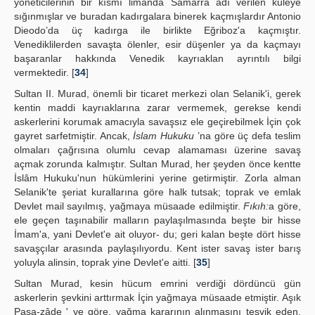
yöneticilerinin bir kısmı limanda Samarra adı verilen kuleye
sığınmışlar ve buradan kadırgalara binerek kaçmışlardır Antonio
Dieodo’da üç kadırga ile birlikte Eğriboz'a kaçmıştır.
Venediklilerden savaşta ölenler, esir düşenler ya da kaçmayı
başaranlar hakkında Venedik kayrıaklan ayrıntılı bilgi
vermektedir. [
34
]
Sultan II. Murad, önemli bir ticaret merkezi olan Selanik'i, gerek
kentin maddi kayrıaklarına zarar vermemek, gerekse kendi
askerlerini korumak amacıyla savaşsız ele geçirebilmek İçin çok
gayret sarfetmiştir. Ancak,
İslam Hukuku
’na göre üç defa teslim
olmaları çağrısına olumlu cevap alamaması üzerine savaş
açmak zorunda kalmıştır. Sultan Murad, her şeyden önce kentte
İslâm Hukuku'nun hükümlerini yerine getirmiştir. Zorla alman
Selanik'te şeriat kurallarına göre halk tutsak; toprak ve emlak
Devlet mail sayılmış, yağmaya müsaade edilmiştir.
Fıkıh:
a göre,
ele geçen taşınabilir malların paylaşılmasında beşte bir hisse
İmam'a, yani Devlet'e ait oluyor- du; geri kalan beşte dört hisse
savaşçılar arasında paylaşılıyordu. Kent ister savaş ister barış
yoluyla alinsin, toprak yine Devlet'e aitti. [
35
]
Sultan Murad, kesin hücum emrini verdiği dördüncü gün
askerlerin şevkini arttırmak İçin yağmaya müsaade etmiştir. Aşık
Paşa-zâde ' ye göre, yağma kararının alınmasını teşvik eden,