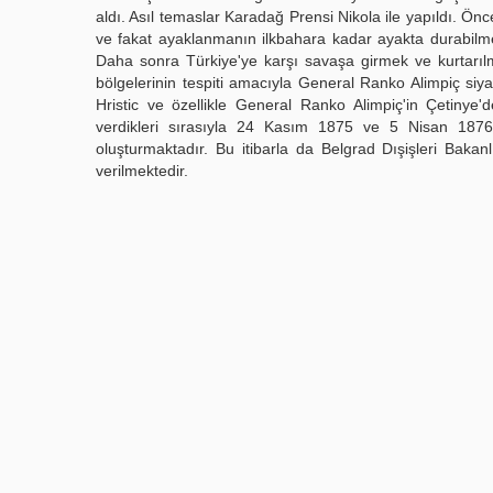
aldı. Asıl temaslar Karadağ Prensi Nikola ile yapıldı. Ön
ve fakat ayaklanmanın ilkbahara kadar ayakta durabilmes
Daha sonra Türkiye'ye karşı savaşa girmek ve kurtarıl
bölgelerinin tespiti amacıyla General Ranko Alimpiç siyas
Hristic ve özellikle General Ranko Alimpiç'in Çetiny
verdikleri sırasıyla 24 Kasım 1875 ve 5 Nisan 1876 
oluşturmaktadır. Bu itibarla da Belgrad Dışişleri Baka
verilmektedir.