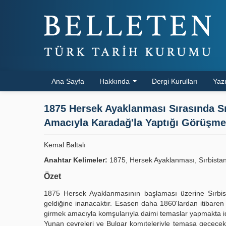
Ana Sayfa
Hakkında
Dergi Kurulları
Yazı
1875 Hersek Ayaklanması Sırasında Sı
Amacıyla Karadağ'la Yaptığı Görüşmel
Kemal Baltalı
Anahtar Kelimeler:
1875, Hersek Ayaklanması, Sırbistan
Özet
1875 Hersek Ayaklanmasının başlaması üzerine Sırbis
geldiğine inanacaktır. Esasen daha 1860'lardan itibare
girmek amacıyla komşularıyla daimi temaslar yapmakta idi
Yunan çevreleri ve Bulgar komıteleriyle temasa geçecek