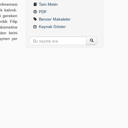
irilmemesi
Tam Metin
k kalındı.
PDF
i gereken
Benzer Makaleler
ldi. Filip
Kaynak Göster
ükümetine
en birini
 aynen yer