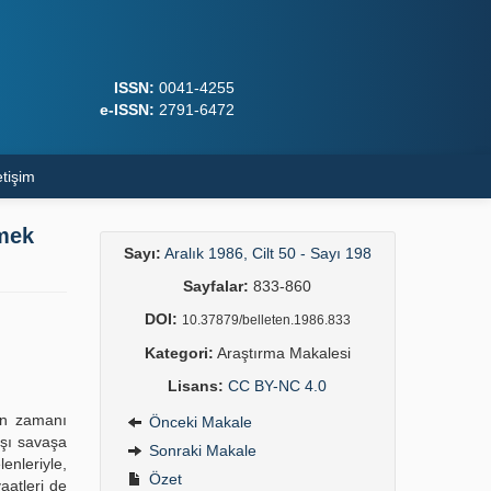
ISSN:
0041-4255
e-ISSN:
2791-6472
etişim
rmek
Sayı:
Aralık 1986, Cilt 50 - Sayı 198
Sayfalar:
833-860
DOI:
10.37879/belleten.1986.833
Kategori:
Araştırma Makalesi
Lisans:
CC BY-NC 4.0
ın zamanı
Önceki Makale
rşı savaşa
Sonraki Makale
enleriyle,
Özet
aatleri de