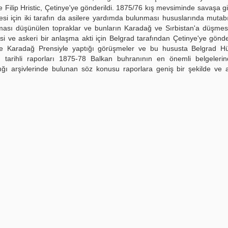
ce Filip Hristic, Çetinye'ye gönderildi. 1875/76 kış mevsiminde savaşa g
i için iki tarafın da asilere yardımda bulunması hususlarında mutabı
ması düşünülen topraklar ve bunların Karadağ ve Sırbistan'a düşmes
i ve askeri bir anlaşma akti için Belgrad tarafından Çetinye'ye gönderi
e'de Karadağ Prensiyle yaptığı görüşmeler ve bu hususta Belgrad H
tarihli raporları 1875-78 Balkan buhranının en önemli belgelerind
nlığı arşivlerinde bulunan söz konusu raporlara geniş bir şekilde ve