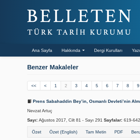
Ana Sayfa
Hakkında
Dergi Kurulları
Yazı
Benzer Makaleler
<<
<
1
2
3
4
5
6
7
8
9
Prens Sabahaddin Bey’in, Osmanlı Devleti’nin Alma
Nevzat Artuç
Sayı:
Ağustos 2017, Cilt 81 - Sayı 291
Sayfalar:
619-64
Özet
Özet (English)
Tam Metin
PDF
Benz