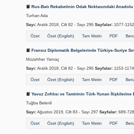
Rus-Batı Rekabetinin Odak Noktasındaki Anadolu v
Turhan Ada
Sayı:
Aralık 2018, Cilt 82 - Sayı 295
Sayfalar:
1077-115
Özet
Özet (English)
Tam Metin
PDF
Benz
Fransız Diplomatik Belgelerinde Türkiye-Suriye Sı
Müzehher Yamaç
Sayı:
Aralık 2018, Cilt 82 - Sayı 295
Sayfalar:
1153-117
Özet
Özet (English)
Tam Metin
PDF
Benz
Yavuz Zırhlısı ve Tamirinin Türk-Yunan İlişkilerine 
Tuğba Belenli̇
Sayı:
Ağustos 2019, Cilt 83 - Sayı 297
Sayfalar:
689-72
Özet
Özet (English)
Tam Metin
PDF
Benz