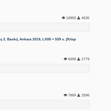
10850
4535
2. Baskı), Ankara 2019, LXXII + 539 s. [Kitap
6008
2779
7869
2596