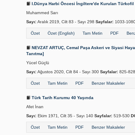
I.Dünya Harbi Öncesi İngiltere'de Kurulan Türkofi
Muhammed Sarı
Sayı:
Aralık 2019, Cilt 83 - Sayı 298
Sayfalar:
1033-108
Özet
Özet (English)
Tam Metin
PDF
Benz
NEVZAT ARTUÇ, Cemal Paşa Askeri ve Siyasi Hayatı, 
Tanıtma]
Yücel Güçlü
Sayı:
Ağustos 2020, Cilt 84 - Sayı 300
Sayfalar:
825-82
Özet
Tam Metin
PDF
Benzer Makaleler
Türk Tarih Kurumu 40 Yaşında
Afet İnan
Sayı:
Ekim 1971, Cilt 35 - Sayı 140
Sayfalar:
519-530
D
Özet
Tam Metin
PDF
Benzer Makaleler