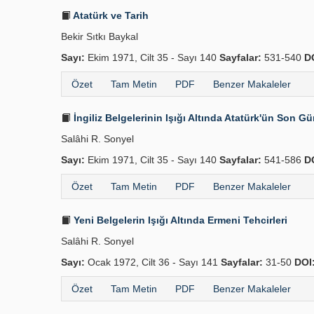
Atatürk ve Tarih
Bekir Sıtkı Baykal
Sayı:
Ekim 1971, Cilt 35 - Sayı 140
Sayfalar:
531-540
D
Özet
Tam Metin
PDF
Benzer Makaleler
İngiliz Belgelerinin Işığı Altında Atatürk'ün Son Gü
Salâhi R. Sonyel
Sayı:
Ekim 1971, Cilt 35 - Sayı 140
Sayfalar:
541-586
D
Özet
Tam Metin
PDF
Benzer Makaleler
Yeni Belgelerin Işığı Altında Ermeni Tehcirleri
Salâhi R. Sonyel
Sayı:
Ocak 1972, Cilt 36 - Sayı 141
Sayfalar:
31-50
DOI
Özet
Tam Metin
PDF
Benzer Makaleler