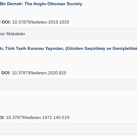
l Bir Dernek: The Anglo-Ottoman Society
0
DOI:
10.37879/belleten.2019.1033
er Makaleler
Türk Tarih Kurumu Yayınları, (Gözden Geçirilmiş ve Genişletilmiş 
8
DOI:
10.37879/belleten.2020.825
OI:
10.37879/belleten.1971.140-519