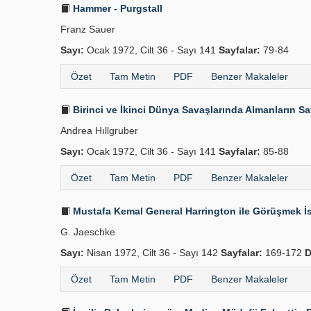
Hammer - Purgstall
Franz Sauer
Sayı:
Ocak 1972, Cilt 36 - Sayı 141
Sayfalar:
79-84
Özet
Tam Metin
PDF
Benzer Makaleler
Birinci ve İkinci Dünya Savaşlarında Almanların Sa
Andrea Hıllgruber
Sayı:
Ocak 1972, Cilt 36 - Sayı 141
Sayfalar:
85-88
Özet
Tam Metin
PDF
Benzer Makaleler
Mustafa Kemal General Harrington ile Görüşmek İs
G. Jaeschke
Sayı:
Nisan 1972, Cilt 36 - Sayı 142
Sayfalar:
169-172
D
Özet
Tam Metin
PDF
Benzer Makaleler