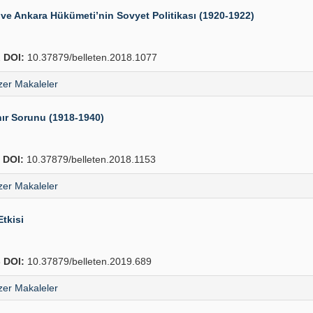
e Ankara Hükümeti’nin Sovyet Politikası (1920-1922)
2
DOI:
10.37879/belleten.2018.1077
er Makaleler
nır Sorunu (1918-1940)
4
DOI:
10.37879/belleten.2018.1153
er Makaleler
Etkisi
8
DOI:
10.37879/belleten.2019.689
er Makaleler