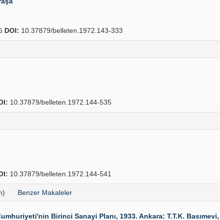
Paşa
76
DOI:
10.37879/belleten.1972.143-333
OI:
10.37879/belleten.1972.144-535
OI:
10.37879/belleten.1972.144-541
h)
Benzer Makaleler
Cumhuriyeti'nin Birinci Sanayi Planı, 1933. Ankara: T.T.K. Basımevi,