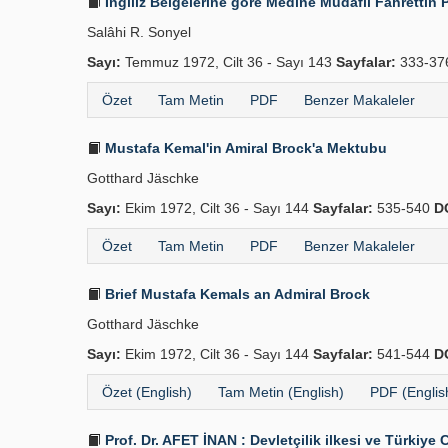
İngiliz Belgelerine göre Medine Müdafii Fahrettin 
Salâhi R. Sonyel
Sayı:
Temmuz 1972, Cilt 36 - Sayı 143
Sayfalar:
333-3
Özet
Tam Metin
PDF
Benzer Makaleler
Mustafa Kemal'in Amiral Brock'a Mektubu
Gotthard Jäschke
Sayı:
Ekim 1972, Cilt 36 - Sayı 144
Sayfalar:
535-540
D
Özet
Tam Metin
PDF
Benzer Makaleler
Brief Mustafa Kemals an Admiral Brock
Gotthard Jäschke
Sayı:
Ekim 1972, Cilt 36 - Sayı 144
Sayfalar:
541-544
D
Özet (English)
Tam Metin (English)
PDF (Englis
Prof. Dr. AFET İNAN : Devletçilik ilkesi ve Türkiye 