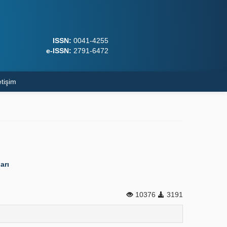
ISSN:
0041-4255
e-ISSN:
2791-6472
etişim
arı
10376
3191