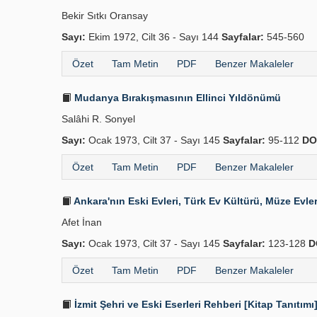
Bekir Sıtkı Oransay
Sayı:
Ekim 1972, Cilt 36 - Sayı 144
Sayfalar:
545-560
Özet
Tam Metin
PDF
Benzer Makaleler
Mudanya Bırakışmasının Ellinci Yıldönümü
Salâhi R. Sonyel
Sayı:
Ocak 1973, Cilt 37 - Sayı 145
Sayfalar:
95-112
DO
Özet
Tam Metin
PDF
Benzer Makaleler
Ankara'nın Eski Evleri, Türk Ev Kültürü, Müze Evle
Afet İnan
Sayı:
Ocak 1973, Cilt 37 - Sayı 145
Sayfalar:
123-128
D
Özet
Tam Metin
PDF
Benzer Makaleler
İzmit Şehri ve Eski Eserleri Rehberi [Kitap Tanıtımı