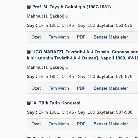
Prof. M. Tayyib Gökbilgin (1907-1981)
Mahmut H. Şakiroğlu
Sayı:
Ekim 1981, Cilt 45 - Sayı 180
Sayfalar:
551-572
Özet
Tam Metin
PDF
Benzer Makaleler
UGO MARAZZI, Tevrârih-i Al-i Osmân. Cronaca anonim
lı bir anonim Tevârih-i Al-i Osman]. Napoli 1980, XV-18
Mahmut H. Şakiroğlu
Sayı:
Ekim 1981, Cilt 45 - Sayı 180
Sayfalar:
575-576
Özet
Tam Metin
PDF
Benzer Makaleler
IX. Türk Tarih Kongresi
Sayı:
Ekim 1981, Cilt 45 - Sayı 180
Sayfalar:
587-588
Özet
Tam Metin
PDF
Benzer Makaleler