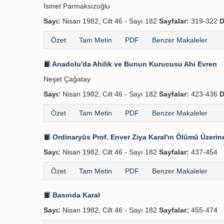
İsmet Parmaksızoğlu
Sayı:
Nisan 1982, Cilt 46 - Sayı 182
Sayfalar:
319-322
D
Özet
Tam Metin
PDF
Benzer Makaleler
Anadolu'da Ahilik ve Bunun Kurucusu Ahi Evren
Neşet Çağatay
Sayı:
Nisan 1982, Cilt 46 - Sayı 182
Sayfalar:
423-436
D
Özet
Tam Metin
PDF
Benzer Makaleler
Ordinaryüs Prof. Enver Ziya Karal'ın Ölümü Üzerin
Sayı:
Nisan 1982, Cilt 46 - Sayı 182
Sayfalar:
437-454
Özet
Tam Metin
PDF
Benzer Makaleler
Basında Karal
Sayı:
Nisan 1982, Cilt 46 - Sayı 182
Sayfalar:
455-474