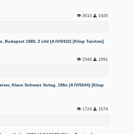
3510
1925
 Budapest 1980, 2 cild (A IV/5432) [Kitap Tanıtımı]
2344
1991
er, Klaus Schwarz Verlag, 198o (A IV/5644) [Kitap
1724
1574