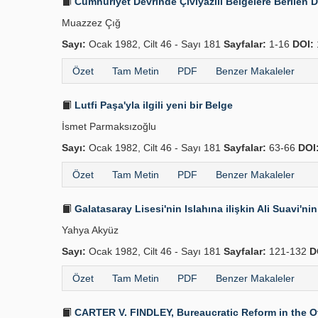
Cumhuriyet Devrinde Çiviyazılı Belgelere Berilen De
Muazzez Çığ
Sayı:
Ocak 1982, Cilt 46 - Sayı 181
Sayfalar:
1-16
DOI:
Özet
Tam Metin
PDF
Benzer Makaleler
Lutfi Paşa'yla ilgili yeni bir Belge
İsmet Parmaksızoğlu
Sayı:
Ocak 1982, Cilt 46 - Sayı 181
Sayfalar:
63-66
DOI
Özet
Tam Metin
PDF
Benzer Makaleler
Galatasaray Lisesi'nin Islahına ilişkin Ali Suavi'ni
Yahya Akyüz
Sayı:
Ocak 1982, Cilt 46 - Sayı 181
Sayfalar:
121-132
D
Özet
Tam Metin
PDF
Benzer Makaleler
CARTER V. FINDLEY, Bureaucratic Reform in the Ott