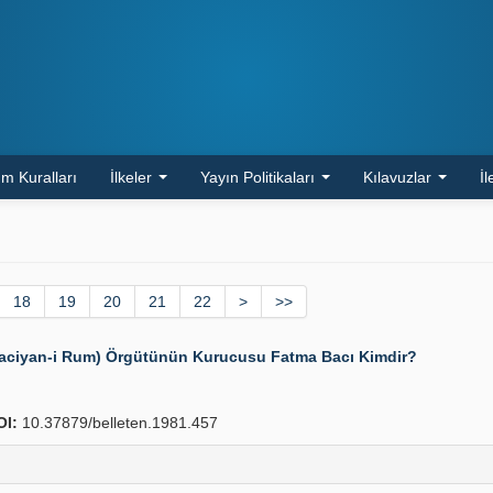
m Kuralları
İlkeler
Yayın Politikaları
Kılavuzlar
İl
18
19
20
21
22
>
>>
(Baciyan-i Rum) Örgütünün Kurucusu Fatma Bacı Kimdir?
OI:
10.37879/belleten.1981.457