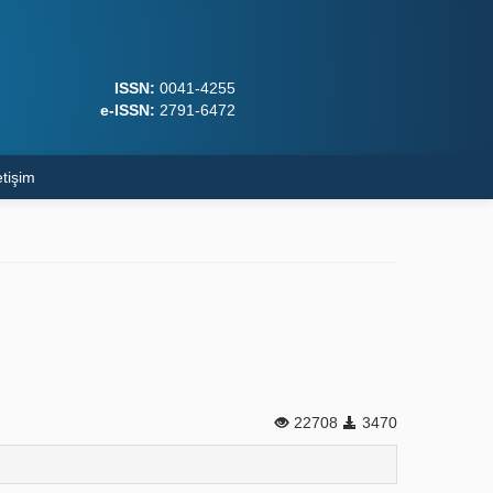
ISSN:
0041-4255
e-ISSN:
2791-6472
etişim
22708
3470