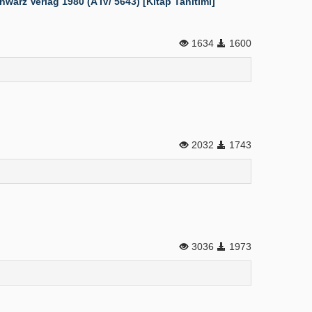
rz Verlag 1980 (A IV/ 5643) [Kitap Tanıtımı]
1634
1600
2032
1743
3036
1973