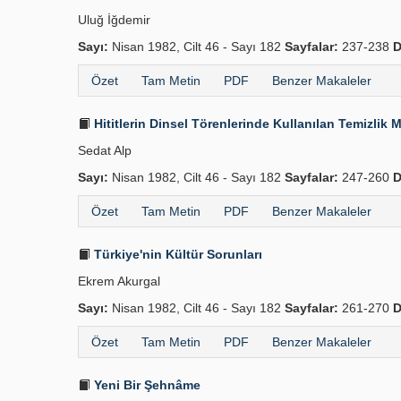
Uluğ İğdemir
Sayı:
Nisan 1982, Cilt 46 - Sayı 182
Sayfalar:
237-238
D
Özet
Tam Metin
PDF
Benzer Makaleler
Hititlerin Dinsel Törenlerinde Kullanılan Temizli
Sedat Alp
Sayı:
Nisan 1982, Cilt 46 - Sayı 182
Sayfalar:
247-260
D
Özet
Tam Metin
PDF
Benzer Makaleler
Türkiye'nin Kültür Sorunları
Ekrem Akurgal
Sayı:
Nisan 1982, Cilt 46 - Sayı 182
Sayfalar:
261-270
D
Özet
Tam Metin
PDF
Benzer Makaleler
Yeni Bir Şehnâme