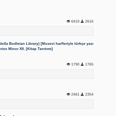
6410
2616
lla Bodleian Library) [Musevi harfleriyle türkçe yazı
ries Minor XII. [Kitap Tanıtımı]
1790
1765
2461
2354