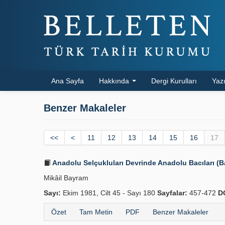
Ana Sayfa
Hakkında
Dergi Kurulları
Yazı
Benzer Makaleler
<<
<
11
12
13
14
15
16
17
Anadolu Selçukluları Devrinde Anadolu Bacıları 
Mikâil Bayram
Sayı:
Ekim 1981, Cilt 45 - Sayı 180
Sayfalar:
457-472
D
Özet
Tam Metin
PDF
Benzer Makaleler