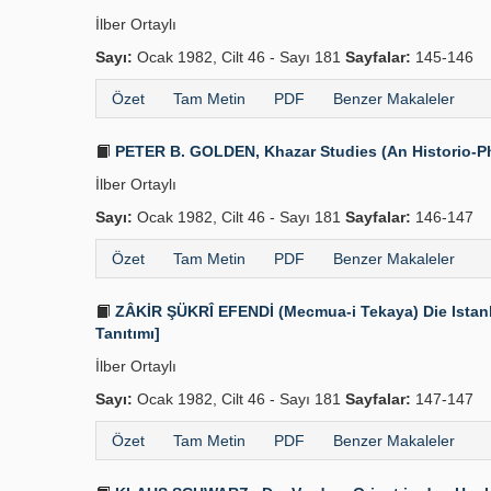
İlber Ortaylı
Sayı:
Ocak 1982, Cilt 46 - Sayı 181
Sayfalar:
145-146
Özet
Tam Metin
PDF
Benzer Makaleler
PETER B. GOLDEN, Khazar Studies (An Historio-Philo
İlber Ortaylı
Sayı:
Ocak 1982, Cilt 46 - Sayı 181
Sayfalar:
146-147
Özet
Tam Metin
PDF
Benzer Makaleler
ZÂKİR ŞÜKRÎ EFENDİ (Mecmua-i Tekaya) Die Istanbu
Tanıtımı]
İlber Ortaylı
Sayı:
Ocak 1982, Cilt 46 - Sayı 181
Sayfalar:
147-147
Özet
Tam Metin
PDF
Benzer Makaleler