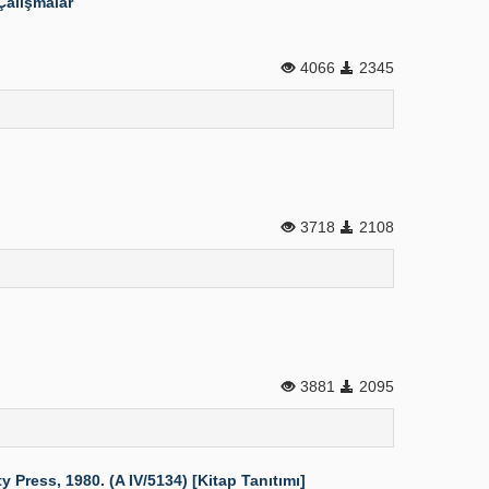
Çalışmalar
4066
2345
3718
2108
3881
2095
Press, 1980. (A IV/5134) [Kitap Tanıtımı]