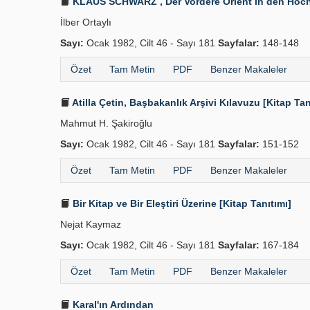
KLAUS SCHWARZ , Der Vordere Orient in den Hochsc
İlber Ortaylı
Sayı:
Ocak 1982, Cilt 46 - Sayı 181
Sayfalar:
148-148
Özet
Tam Metin
PDF
Benzer Makaleler
Atilla Çetin, Başbakanlık Arşivi Kılavuzu [Kitap Tan
Mahmut H. Şakiroğlu
Sayı:
Ocak 1982, Cilt 46 - Sayı 181
Sayfalar:
151-152
Özet
Tam Metin
PDF
Benzer Makaleler
Bir Kitap ve Bir Eleştiri Üzerine [Kitap Tanıtımı]
Nejat Kaymaz
Sayı:
Ocak 1982, Cilt 46 - Sayı 181
Sayfalar:
167-184
Özet
Tam Metin
PDF
Benzer Makaleler
Karal'ın Ardından