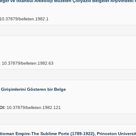
ğer ve İstanbul Arkeoloji Müzeleri Çiviyazılı Belgeler Arşivindeki 
10.37879/belleten.1982.1
:
10.37879/belleten.1982.63
n Girişimlerini Gösteren bir Belge
OI:
10.37879/belleten.1982.121
oman Empire-The Sublime Porte (1789-1922), Princeton University 