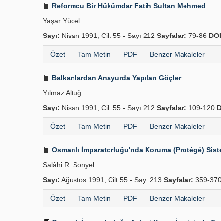
Reformcu Bir Hükümdar Fatih Sultan Mehmed
Yaşar Yücel
Sayı:
Nisan 1991, Cilt 55 - Sayı 212
Sayfalar:
79-86
DOI
Özet
Tam Metin
PDF
Benzer Makaleler
Balkanlardan Anayurda Yapılan Göçler
Yılmaz Altuğ
Sayı:
Nisan 1991, Cilt 55 - Sayı 212
Sayfalar:
109-120
D
Özet
Tam Metin
PDF
Benzer Makaleler
Osmanlı İmparatorluğu'nda Koruma (Protégé) Siste
Salâhi R. Sonyel
Sayı:
Ağustos 1991, Cilt 55 - Sayı 213
Sayfalar:
359-37
Özet
Tam Metin
PDF
Benzer Makaleler