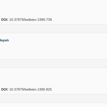
6
DOI:
10.37879/belleten.1990.739
Hayatı
4
2
DOI:
10.37879/belleten.1990.825