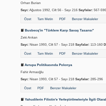
Orhan Burian
Sayı:
Ağustos 1992, Cilt 56 - Sayı 216
Sayfalar:
567-59
Özet
Tam Metin
PDF
Benzer Makaleler
Busbecq'in "Türklere Karşı Savaş Tasarısı"
Zeki Arıkan
Sayı:
Nisan 1993, Cilt 57 - Sayı 218
Sayfalar:
113-160
D
Özet
Tam Metin
PDF
Benzer Makaleler
Avrupa Politikasında Polonya
Fahir Armaoğlu
Sayı:
Nisan 1993, Cilt 57 - Sayı 218
Sayfalar:
285-296
Özet
PDF
Benzer Makaleler
Yahudilerin Filistin'e Yerleştirilmeleriyle İlgili Ol