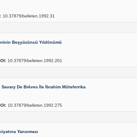
:
10.37879/belleten.1992.31
lerinin Beşyüzüncü Yıldönümü
OI:
10.37879/belleten.1992.201
: Savary De Brèves İle İbrahim Müteferrika
OI:
10.37879/belleten.1992.275
iyatına Yansıması