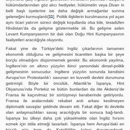
hükümdarlarından göz alıcı hediyeler, hükümetin veya
Divan
in
belli başlı üyelerine ise daha değişik armağanlar sunma
geleneğini kurmuşlardı[
11
]. Politik ilişkilerin kurulmasına yol açan
aynı ticari yatırım süreci değişik koşullarda olsa bile, tesadüfen
Hindistan’da da gelişme göstermekte idi. Bu gelişme aslen
Levant Kumpanyasının bir dalı olan Doğu Hint Kumpanyasının
faaliyetleri aracılığıyla oluyordu.
Fakat yine de Türkiye’deki Ingiliz çıkarlarının tamamen
ekonomik olduğunu ve gelişmesini ticaretten başka bir şeye
borçlu olmadığını düşünmemek gerekir. Bu ekonomik yayılma,
İngiltere’nin on altıncı yüzyılın ikinci yansındaki dinsel-politik
gelişmesinin sonucudur. Ingiltere yüzyılın sonunda kendisini
Avrupa’nın Protestanlık’ı savunan en kuvvetli devleti durumuna
getirmişti. Böyle bir öncülük, Atlantik’te İspanya, Hint
Okyanusu’nda Portekiz ve bütün bunlardan da öte Akdeniz’de
Fransa ile kaçınılmaz bir sürtüşmeyi beraberinde getiriyordu.
Fransa ile aralarındaki rekabet ardı arkası kesilmeyen
diplomatik savaşlar şeklinde devam etti. Fakat diğer iki devletle
olan anlaşmazlıkları savaş aracılığıyla bir sonuca bağ-landı.
İspanya bu ülkeyi daha çok yükselmekte olan İngiliz hırsını
ezmek için istila etmeği tasarladı. İspanya hem Avrupa’daki en
büyük güç hem de Katolikliğin kalesi durumundaydı.