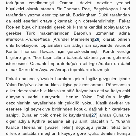
torluğuna çevrilmemişti. Osmanlı devleti nezdine yedinci
büyükelçi olarak atanan Sir Thomas Roe, Başpiskopos Loud
tarafından yazma eser toplamak, Buckingham Dükü tarafından
da eski eserleri ortaya çıkarmak için görevlendirilmişti. Fakat
Roe en büyük hizmetini gerek bir kısmını kendisi toplayarak ve
gerekse Türk makamlarından Baron’un uzmanlan adına
Marmora Arundelliana
[Arundel Mermerleri][
26
] olarak bilinen
ünlü koleksiyonu toplamaları için aldığı izin sayesinde, Arundel
Kontu Thomas Howard için gerçekleştirmişti. Kendi verdiği
bilgilere göre “her taşın altına bakmak sözünü yerine getirmek
istercesine" Osmanlı İmparatorluğu’na ait Ege Adaları da dahil
olmak üzere tüm Asya ve Avrupa topraklarını kazmıştı.
Fakat onaltıncı yüzyılda buralara gelen İngiliz gezginler içinde
Yakın Doğu’ya olan bu klasik ilgiye pek rastlanmaz. Rönesans’ın
o ileri devresinde bile klasisizm hâlâ İtalyanlara aitti ve İtalya eski
dünyanın yerini tutuyordu. Henüz Yakın Doğu’nun İngiliz
gezginlerinin hayallerinde bir çekiciliği yoktu. Klasik devirler ve
eserlere ilgi seyrek ve birbirinden kopuk, dağınık bir karaktere
sahipti. Buna en tipik örnek ilk kayıtlardan[
27
] alman Çuha ve
diğer adıyla Kythira adasına ait şu alıntı olacaktın “...Yunanlı
Kraliçe Helena’nın [Güzel Helen] doğduğu yerdir; fakat tüm
dillerde anlatılan meşhur hikâyeye göre Çuha denilen komşu