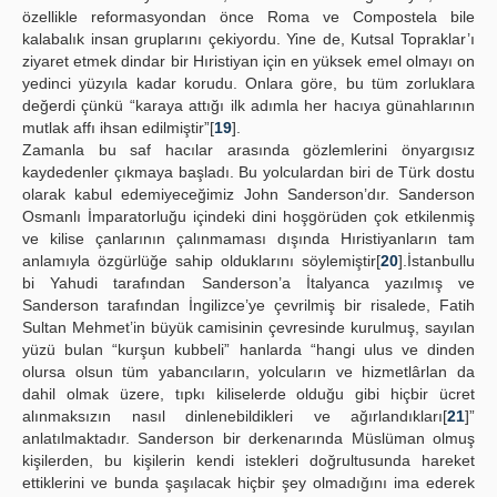
özellikle reformasyondan önce Roma ve Compostela bile
kalabalık insan gruplarını çekiyordu. Yine de, Kutsal Topraklar’ı
ziyaret etmek dindar bir Hıristiyan için en yüksek emel olmayı on
yedinci yüzyıla kadar korudu. Onlara göre, bu tüm zorluklara
değerdi çünkü “karaya attığı ilk adımla her hacıya günahlarının
mutlak affı ihsan edilmiştir”[
19
].
Zamanla bu saf hacılar arasında gözlemlerini önyargısız
kaydedenler çıkmaya başladı. Bu yolculardan biri de Türk dostu
olarak kabul edemiyeceğimiz John Sanderson’dır. Sanderson
Osmanlı İmparatorluğu içindeki dini hoşgörüden çok etkilenmiş
ve kilise çanlarının çalınmaması dışında Hıristiyanların tam
anlamıyla özgürlüğe sahip olduklarını söylemiştir[
20
].İstanbullu
bi Yahudi tarafından Sanderson’a İtalyanca yazılmış ve
Sanderson tarafından İngilizce’ye çevrilmiş bir risalede, Fatih
Sultan Mehmet’in büyük camisinin çevresinde kurulmuş, sayılan
yüzü bulan “kurşun kubbeli” hanlarda “hangi ulus ve dinden
olursa olsun tüm yabancıların, yolcuların ve hizmetlârlan da
dahil olmak üzere, tıpkı kiliselerde olduğu gibi hiçbir ücret
alınmaksızın nasıl dinlenebildikleri ve ağırlandıkları[
21
]”
anlatılmaktadır. Sanderson bir derkenarında Müslüman olmuş
kişilerden, bu kişilerin kendi istekleri doğrultusunda hareket
ettiklerini ve bunda şaşılacak hiçbir şey olmadığını ima ederek