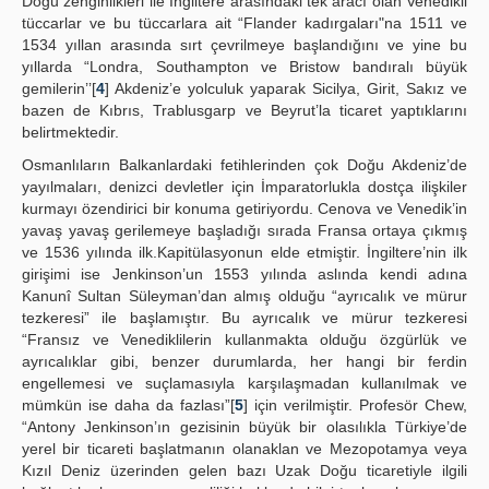
Doğu zenginlikleri ile İngiltere arasındaki tek aracı olan Venedikli
tüccarlar ve bu tüccarlara ait “Flander kadırgaları"na 1511 ve
1534 yıllan arasında sırt çevrilmeye başlandığını ve yine bu
yıllarda “Londra, Southampton ve Bristow bandıralı büyük
gemilerin’’[
4
] Akdeniz’e yolculuk yaparak Sicilya, Girit, Sakız ve
bazen de Kıbrıs, Trablusgarp ve Beyrut’la ticaret yaptıklarını
belirtmektedir.
Osmanlıların Balkanlardaki fetihlerinden çok Doğu Akdeniz’de
yayılmaları, denizci devletler için İmparatorlukla dostça ilişkiler
kurmayı özendirici bir konuma getiriyordu. Cenova ve Venedik’in
yavaş yavaş gerilemeye başladığı sırada Fransa ortaya çıkmış
ve 1536 yılında ilk.Kapitülasyonun elde etmiştir. İngiltere’nin ilk
girişimi ise Jenkinson’un 1553 yılında aslında kendi adına
Kanunî Sultan Süleyman’dan almış olduğu “ayrıcalık ve mürur
tezkeresi” ile başlamıştır. Bu ayrıcalık ve mürur tezkeresi
“Fransız ve Venediklilerin kullanmakta olduğu özgürlük ve
ayrıcalıklar gibi, benzer durumlarda, her hangi bir ferdin
engellemesi ve suçlamasıyla karşılaşmadan kullanılmak ve
mümkün ise daha da fazlası”[
5
] için verilmiştir. Profesör Chew,
“Antony Jenkinson’ın gezisinin büyük bir olasılıkla Türkiye’de
yerel bir ticareti başlatmanın olanaklan ve Mezopotamya veya
Kızıl Deniz üzerinden gelen bazı Uzak Doğu ticaretiyle ilgili