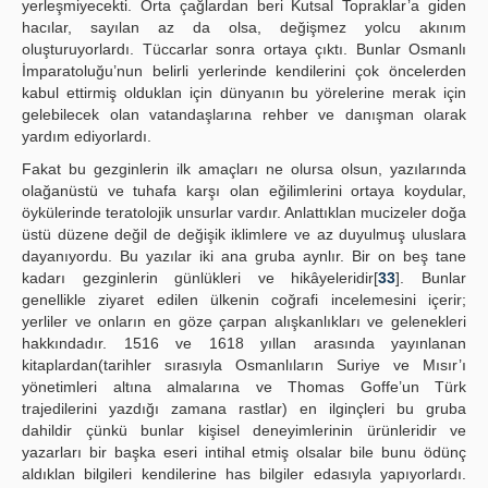
yerleşmiyecekti. Orta çağlardan beri Kutsal Topraklar’a giden
hacılar, sayılan az da olsa, değişmez yolcu akınım
oluşturuyorlardı. Tüccarlar sonra ortaya çıktı. Bunlar Osmanlı
İmparatoluğu’nun belirli yerlerinde kendilerini çok öncelerden
kabul ettirmiş olduklan için dünyanın bu yörelerine merak için
gelebilecek olan vatandaşlarına rehber ve danışman olarak
yardım ediyorlardı.
Fakat bu gezginlerin ilk amaçları ne olursa olsun, yazılarında
olağanüstü ve tuhafa karşı olan eğilimlerini ortaya koydular,
öykülerinde teratolojik unsurlar vardır. Anlattıklan mucizeler doğa
üstü düzene değil de değişik iklimlere ve az duyulmuş uluslara
dayanıyordu. Bu yazılar iki ana gruba aynlır. Bir on beş tane
kadarı gezginlerin günlükleri ve hikâyeleridir[
33
]. Bunlar
genellikle ziyaret edilen ülkenin coğrafi incelemesini içerir;
yerliler ve onların en göze çarpan alışkanlıkları ve gelenekleri
hakkındadır. 1516 ve 1618 yıllan arasında yayınlanan
kitaplardan(tarihler sırasıyla Osmanlıların Suriye ve Mısır’ı
yönetimleri altına almalarına ve Thomas Goffe’un Türk
trajedilerini yazdığı zamana rastlar) en ilginçleri bu gruba
dahildir çünkü bunlar kişisel deneyimlerinin ürünleridir ve
yazarları bir başka eseri intihal etmiş olsalar bile bunu ödünç
aldıklan bilgileri kendilerine has bilgiler edasıyla yapıyorlardı.