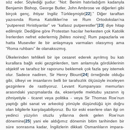
söz eder. Söylediği şudur: “Not: Benim hatırladığım kadanyla
Benjamin Bishop, George Butler, John Ambrose ve diğerleri gibi
birçok genç, ihtiyar Ingiliz Türkleşmiştir[
22
].” Diğer taraftan
yazısında Roma Katolikleri’ne ve Rum Ortodokslan’na
“putperest Hıristiyanlar” ve “kafasız putperestler"[
23
] diye hitap
edilmiştir. Dediğine göre Protestan hacılar herkesten çok Katolik
İrerlerden nefret ederlermiş
[bêtes noires]
; Rum papazlarla ve
hatta Museviler ile bir anlaşmaya varmaları olasıymış ama
“Roma ruhbanı” ile olanaksızmış.
Ülkelerinden tehlikeli bir işe cesaret ederek ayrılmış bu katı
kurallara bağlı eski gezginlerden, tam anlamıyla gördüklerinin
objektif ve tarafsız bir raporunu beklemek çok fazla şey istemek
olur. Sadece nadiren, Sir Henry Blount[
24
] örneğinde olduğu
gibi, ülkeyi ve insanlarını belli bir tarafsızlık ölçüsüyle inceleyen
gezginlere de rastlıyoruz. Levant Kumpanyası memurları
arasındaki yazışmalarda da, ekseriyetle mektubu yazanın iş
zihniyetiyle - ticaret veya politika - veya Sir Thomas Roe’nun
yaptığı gibi sanat ve arkeoloji yönüyle düşündüğü için doğru
olan bilgilerle karşılaşabiliyoruz. Bu tür eski eserlere olan ilgi on
yedinci yüzyılın otuzlu yıllarına denk gelen Roe’nun
dönemine[
25
] yani ele aldığımız dönemin bitim tarihinden bir
süre sonrasına kadar, İngilizlerin dikkati Osmanlıların impara-