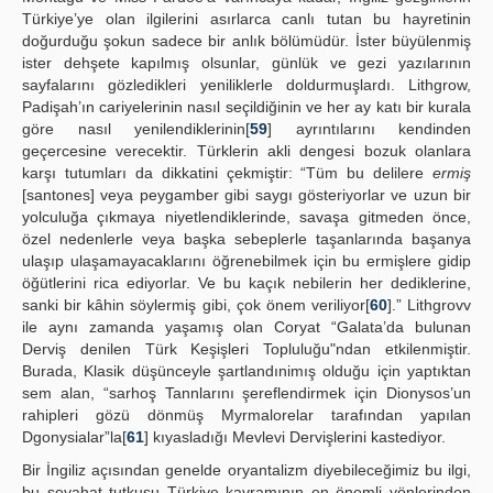
Türkiye’ye olan ilgilerini asırlarca canlı tutan bu hayretinin
doğurduğu şokun sadece bir anlık bölümüdür. İster büyülenmiş
ister dehşete kapılmış olsunlar, günlük ve gezi yazılarının
sayfalarını gözledikleri yeniliklerle doldurmuşlardı. Lithgrow,
Padişah’ın cariyelerinin nasıl seçildiğinin ve her ay katı bir kurala
göre nasıl yenilendiklerinin[
59
] ayrıntılarını kendinden
geçercesine verecektir. Türklerin akli dengesi bozuk olanlara
karşı tutumları da dikkatini çekmiştir: “Tüm bu delilere
ermiş
[santones] veya peygamber gibi saygı gösteriyorlar ve uzun bir
yolculuğa çıkmaya niyetlendiklerinde, savaşa gitmeden önce,
özel nedenlerle veya başka sebeplerle taşanlarında başanya
ulaşıp ulaşamayacaklarını öğrenebilmek için bu ermişlere gidip
öğütlerini rica ediyorlar. Ve bu kaçık nebilerin her dediklerine,
sanki bir kâhin söylermiş gibi, çok önem veriliyor[
60
].” Lithgrovv
ile aynı zamanda yaşamış olan Coryat “Galata’da bulunan
Derviş denilen Türk Keşişleri Topluluğu"ndan etkilenmiştir.
Burada, Klasik düşünceyle şartlandınimış olduğu için yaptıktan
sem alan, “sarhoş Tannlarını şereflendirmek için Dionysos’un
rahipleri gözü dönmüş Myrmalorelar tarafından yapılan
Dgonysialar”la[
61
] kıyasladığı Mevlevi Dervişlerini kastediyor.
Bir İngiliz açısından genelde oryantalizm diyebileceğimiz bu ilgi,
bu seyahat tutkusu Türkiye kavramının en önemli yönlerinden