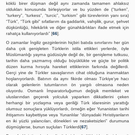
köklü birer düşman değil aynı zamanda tamamen ahlaksız
oldukları konusunda birleşiyorlar ve bu yüzden de (“turken”,
“turkery”, “turkess”, “turcic”, “turkism” gibi türevlerinin yanı sıra)
“Türk”, “Türk gibi" sıfatlarım da gaddarlık, vahşilik, gurur, şehvet
düşkünlüğü, hilekârlık ve diğer günahkârlıkları ifade etmek için
rahatça kullanıyorlardı” [
66
].
O zamanlar İngiliz gezginlerinin hiçbiri batıda sınırlarını her gün
daha çok genişleten Türklerin istila ettikleri yerlerde, öyle
Müslümanlığı yayma güdüsüyle değil de, bir genişleme tutkusu,
tarihin daha yazmamış olduğu büyüklükte ve güçte bir politik
düzen kurma hırsıyla hareket ettiklerinin farkında değillerdi.
Gerçi yine de Türkler savaşlarının cihat olduğuna inanmaktan
hoşlanıyorlardı. Batının da aynı fikirde olması Türkiye’ye hacı
olarak gelenlerin tutumlarının ön yargılı olmasına neden
oluyordu. Osmanlı İmparatorluğumun değişik memleket ve
uluslarından geçerek yolculuk yaparken dikkatlerini çeken
herhangi bir yozlaşma veya geriliği Türk idaresinin yarattığı
olumsuz sonuçlara yüklüyorlardı, örneğin eğer Yunanistan tarihi
ihtişamını kaybettiyse veya Yunanlılar “dünyadaki Hıristiyanların
en iki yüzlü yalancıları, dönekleri ve nezaketsizleri” durumuna
düşmüşlerse, bunun suçluları Türklerdi[
67
].