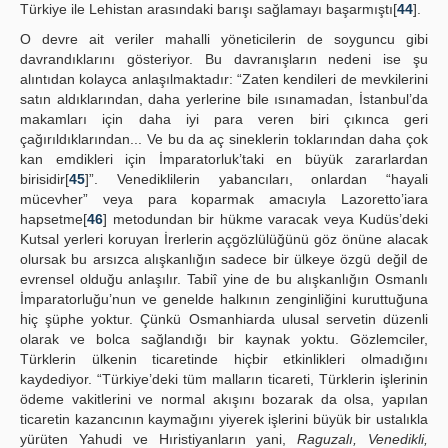
Türkiye ile Lehistan arasındaki barışı sağlamayı başarmıştı[
44
].
O devre ait veriler mahalli yöneticilerin de soyguncu gibi
davrandıklarını gösteriyor. Bu davranışların nedeni ise şu
alıntıdan kolayca anlaşılmaktadır: “Zaten kendileri de mevkilerini
satın aldıklarından, daha yerlerine bile ısınamadan, İstanbul’da
makamları için daha iyi para veren biri çıkınca geri
çağırıldıklarından... Ve bu da aç sineklerin toklarından daha çok
kan emdikleri için İmparatorluk’taki en büyük zararlardan
birisidir[
45
]”. Venediklilerin yabancıları, onlardan “hayali
mücevher” veya para koparmak amacıyla Lazoretto’iara
hapsetme[
46
] metodundan bir hükme varacak veya Kudüs’deki
Kutsal yerleri koruyan İrerlerin açgözlülüğünü göz önüne alacak
olursak bu arsızca alışkanlığın sadece bir ülkeye özgü değil de
evrensel olduğu anlaşılır. Tabiî yine de bu alışkanlığın Osmanlı
İmparatorluğu’nun ve genelde halkının zenginliğini kuruttuğuna
hiç şüphe yoktur. Çünkü Osmanhiarda ulusal servetin düzenli
olarak ve bolca sağlandığı bir kaynak yoktu. Gözlemciler,
Türklerin ülkenin ticaretinde hiçbir etkinlikleri olmadığını
kaydediyor. “Türkiye’deki tüm malların ticareti, Türklerin işlerinin
ödeme vakitlerini ve normal akışını bozarak da olsa, yapılan
ticaretin kazancının kaymağını yiyerek işlerini büyük bir ustalıkla
yürüten Yahudi ve Hıristiyanların yani,
Raguzalı, Venedikli,