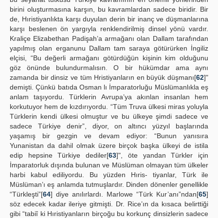
birini oluşturmasına karşın, bu kavramlardan sadece biridir. Bir
de, Hıristiyanlıkta karşı duyulan derin bir inanç ve düşmanlarına
karşı beslenen ön yargıyla renklendirilmiş dinsel yönü vardır.
Kraliçe Elizabethan Padişah’a armağanı olan Dallam tarafından
yapılmış olan erganunu Dallam tam saraya götürürken İngiliz
elçisi, “Bu değerli armağanı götürdüğün kişinin kim olduğunu
göz önünde bulundurmalısın. O bir hükümdar ama aynı
zamanda bir dinsiz ve tüm Hristiyanların en büyük düşmanı[
62
]"
demişti. Çünkü batıda Osman lı İmparatorluğu Müslümanlıkla eş
anlam taşıyordu. Türklerin Avrupa’ya akınlan insanlan hem
korkutuyor hem de kızdırıyordu. “Tüm Truva ülkesi miras yoluyla
Türklerin kendi ülkesi olmuştur ve bu ülkeye şimdi sadece ve
sadece Türkiye denir”, diyor, on altıncı yüzyıl başlarında
yaşamış bir gezgin ve devam ediyor: “Bunun yanısıra
Yunanistan da dahil olmak üzere birçok başka ülkeyi de istila
edip hepsine Türkiye dediler[
63
]", öte yandan Türkler için
İmparatorluk dışında bulunan ve Müslüman olmayan tüm ülkeler
harbi kabul ediliyordu. Bu yüzden Hıris- tiyanlar, Türk ile
Müslüman’ı eş anlamda tutmuşlardır. Dinden dönenler genellikle
“Türkleşti”[
64
] diye anılırlardı. Marlowe “Türk Kur’anı”ndan[
65
]
söz edecek kadar ileriye gitmişti. Dr. Rice’ın da kısaca belirttiği
gibi “tabiî ki Hıristiyanların birçoğu bu korkunç dinsizlerin sadece