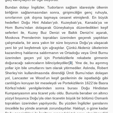
Bundan dolayı İngilizler, Tudorların sağlam idaresiyle ülkenin
birliğinin sağlanmasından sonra, girişimciliğin genç ruhuyla,
sınırlarının çok dışına taşmaya cesaret etmişlerdi. En büyük
hedefleri Doğu Hint Adaları’ydı. Kuzeybatı’ya, Kanada’ya ve
Hom Bumu’ndan dolaşarak Güneybatıya düzenledikleri keşif
seferleri ile, Kuzey Buz Denizi ve Baltık Denizi’ni aşarak,
Moskova Prenslerinin toprakları üzerinden geçerek yaptıktan
çalışmalarla, bir asra yakın bir süre boyunca Doğu’ya ulaşacak
yeni bir yol keşfetmek için uğraştılar. Çünkü Akdeniz ülkelerinin
kazanılmış haklarına saldırmanın ve Ortadoğu veya Ümit Burnu
üzerinden geçen yol için Portekizlilerle rekabete girmenin
doğuracağı sakıncaların bilinciydeydiler[
3
]. Yine de, bu aşınmış
yollar için bile umutlarını tam olarak yitirmediler. Aslında, Robert
Sherley’nin kullanılmasında direndiği Ümit Bumu’ndan dolaşan
yol, Lancaster ve Wood’un keşif gezilerinin de ispatladığı gibi
canlılığını koruyan bir meseleydi ve Portekizlilerin 1622’de Basra
Körfezi’ndeki yenilgilerinden sonra burası Doğu Hindistan
Kumpanyasının ana ticaret yolu oldu. Bununla beraber on altıncı
yüzyıl boyunca Doğu’yla olan ticaretin büyük bir bölümü Osmanlı
toprakları üzerinden yapılıyordu. Bu yüzden İngilizler şanslarını
öncelikle bu yönde aramak zorundaydılar. Hakluyt, o güne kadar