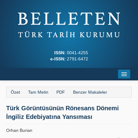
ISSN:
0041-4255
e-ISSN:
2791-6472
Ana Sayfa
Özet
Tam Metin
PDF
Benzer Makaleler
Hakkında
Türk Görüntüsünün Rönesans Dönemi
Dergi Kurulları
İngiliz Edebiyatına Yansıması
Yazım Kuralları
Orhan Burian
İlkeler