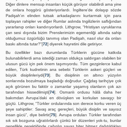
Diğer dinlere mensup insanları küçük görüyor olabilirdi ama yine
de onlara hoşgörü gösteriyorlardı. İngiltere’de dolaşıp sözde
Padişah’ın elinden tutsak arkadaşlarını kurtarmak için para
toplayan rahipler ve diğer Rumlar aslında tngilizlerin saflığından
yararlanıp onları kandırıyorlardı. Lithgrow, “Hristiyan uyruklarına
çan sesi dışında bizim Prenslerimizin egemenliği altında sahip
olduğumuz özgürlüğü tanımış olan Padişah, nasıl olur da onları
baskı altında tutar?”[
72
] diyerek hayretini dile getiriyor.
Bu özellikler bazı durumlarda Türklerin gücüne katkıda
bulunabilirlerdi ama istediği zaman oldukça saldırgan olabilen bir
ulusun gücü için pek önem taşımıyordu. Tüm gezginlerce kabul
edilen, Türk kudretinin ana sebebi Türklerin askeri güçleri ve
büyük disiplinleriydi[
73
]. Bu disiplinin on altıncı yüzyılın
sonlarında bozulmaya başladığı doğrudur. Çağdaş tarihçiye çok
açık görünen bu faktör o zamanlar yaşamış olanların çok azı
tarafından hissedilmişti[
74
]. Osmanlı ordusu hâlâ daha her
bakımdan Avrupa’daki en dövüşken ve korkulan savaşçı bir
güçtü. Lithgrow, “Türkler ordularında son derece korku veren üç
şeye sahiptiler: Savaş araç gereçleri, büyük disiplin ve sayısız
insan gücü”, diye belirtir[
75
]. Avrupa orduları Türkler tarafından
sık sık bozguna uğratılırlardı çünkü bir düzenleri yok-tu, bunlar
genellikle gerektiğinde çağınlıp savaş biter bitmez dağıtıldıkları