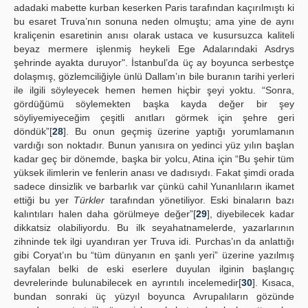
adadaki mabette kurban keserken Paris tarafından kaçırılmıştı ki
bu esaret Truva’nın sonuna neden olmuştu; ama yine de aynı
kraliçenin esaretinin anısı olarak ustaca ve kusursuzca kaliteli
beyaz mermere işlenmiş heykeli Ege Adalarındaki Asdrys
şehrinde ayakta duruyor". İstanbul’da üç ay boyunca serbestçe
dolaşmış, gözlemciliğiyle ünlü Dallam’ın bile buranın tarihi yerleri
ile ilgili söyleyecek hemen hemen hiçbir şeyi yoktu. “Sonra,
gördüğümü söylemekten başka kayda değer bir şey
söyliyemiyeceğim çeşitli anıtları görmek için şehre geri
döndük”[
28
]. Bu onun geçmiş üzerine yaptığı yorumlamanın
vardığı son noktadır. Bunun yanısıra on yedinci yüz yılın başlan
kadar geç bir dönemde, başka bir yolcu, Atina için “Bu şehir tüm
yüksek ilimlerin ve fenlerin anası ve dadısıydı. Fakat şimdi orada
sadece dinsizlik ve barbarlık var çünkü cahil Yunanlıların ikamet
ettiği bu yer
Türkler
tarafından yönetiliyor. Eski binaların bazı
kalıntıları halen daha görülmeye değer”[
29
], diyebilecek kadar
dikkatsiz olabiliyordu. Bu ilk seyahatnamelerde, yazarlarının
zihninde tek ilgi uyandıran yer Truva idi. Purchas’ın da anlattığı
gibi Coryat’ın bu “tüm dünyanın en şanlı yeri” üzerine yazılmış
sayfalan belki de eski eserlere duyulan ilginin başlangıç
devrelerinde bulunabilecek en ayrıntılı incelemedir[
30
]. Kısaca,
bundan sonraki üç yüzyıl boyunca Avrupalıların gözünde