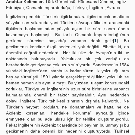
Anahtar Kelimeler:
Türk Görüntüsü, Rönesans Dönemi, İngiliz
Edebiyatı, Osmanlı İmparatorluğu, Türkiye, İngiltere, Avrupa
Yayın Politikaları
İngilizlerin genelde Türklerle ilgili konulara ilgileri ancak on altıncı
Kılavuzlar
yüzyılın son yıllarında yani Türklerle Avrupa ülkeleri arasındaki
ilişkilerin başlamasından yüzyılı aşkın bir süre sonra önem
İletişim
kazanmaya başlamıştı. Bu tarih Osmanlı İmparatorluğu’nun
gerileme sürecine başladığı zamana denk gelir[
1
]. Bu
gecikmenin kendine özgü nedenleri yok değildi. Elbette ki, en
önemlisi coğrafi nedenlerdi: Her iki ülke de Avrupa’nın iki uç
noktasında bulunuyordu. Yolculuklar bir çok zorluğu da
beraberinde getiriyor ve çok uzun sürüyordu. Sanderson’ın 1584
yılındaki Ingiltere’den İstanbul’a kadar süren ilk yolculuğu tam
beş ay sürmüştü. 1591 yılında gerçekleştirdiği ikinci yolculuk ise
hemen hemen altı ayını almıştı. Bu yüzden, ulaşım konusundaki
zorluklar, Türkiye ve İngiltere’nin uzun süre birbrilerine yabancı
kalmalarında önemli bir faktör sayılmalıdır. Aynı nedenden
dolayı İngiltere Türk tehlikesi sınırının dışında kalıyordu. Ne
Türklerin heybetli orduları, ne donanmaları ve hatta ne de
Akdeniz korsanlan, “hendekle korunma” ayrıcalığı içinde
emniyette olan bu ada ulusu için bir tehlike oluşturmuyordu.
Fakat Ingiltere’nin Akdeniz ticaretinde bir payının bulunmayışı bu
gecikmenin daha önemli bir nedenini oluşturuyordu. Tarihsel