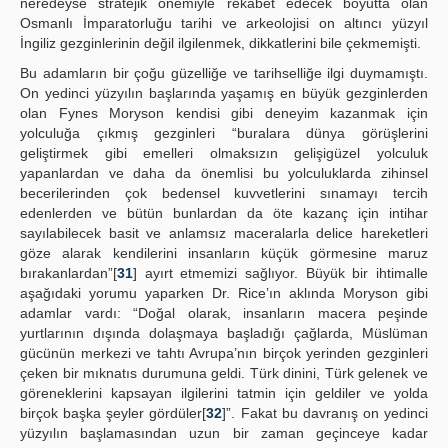
neredeyse stratejik önemiyle rekabet edecek boyutta olan
Osmanlı İmparatorluğu tarihi ve arkeolojisi on altıncı yüzyıl
İngiliz gezginlerinin değil ilgilenmek, dikkatlerini bile çekmemişti.
Bu adamların bir çoğu güzelliğe ve tarihselliğe ilgi duymamıştı.
On yedinci yüzyılın başlarında yaşamış en büyük gezginlerden
olan Fynes Moryson kendisi gibi deneyim kazanmak için
yolculuğa çıkmış gezginleri “buralara dünya görüşlerini
geliştirmek gibi emelleri olmaksızın gelişigüzel yolculuk
yapanlardan ve daha da önemlisi bu yolculuklarda zihinsel
becerilerinden çok bedensel kuvvetlerini sınamayı tercih
edenlerden ve bütün bunlardan da öte kazanç için intihar
sayılabilecek basit ve anlamsız maceralarla delice hareketleri
göze alarak kendilerini insanların küçük görmesine maruz
bırakanlardan”[
31
] ayırt etmemizi sağlıyor. Büyük bir ihtimalle
aşağıdaki yorumu yaparken Dr. Rice’ın aklında Moryson gibi
adamlar vardı: “Doğal olarak, insanların macera peşinde
yurtlarının dışında dolaşmaya başladığı çağlarda, Müslüman
gücünün merkezi ve tahtı Avrupa’nın birçok yerinden gezginleri
çeken bir mıknatıs durumuna geldi. Türk dinini, Türk gelenek ve
göreneklerini kapsayan ilgilerini tatmin için geldiler ve yolda
birçok başka şeyler gördüler[
32
]”. Fakat bu davranış on yedinci
yüzyılın başlamasından uzun bir zaman geçinceye kadar