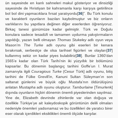
ün sayesinde en kanlı sahneleri makul gösteriyor ve dinsizliği
sayesinde de Hıristiyan bir kahramanla karşı karşıya getirilince
bol bol dini yapmacıklara fırsat yaratıyordu[
36
]”. Bu Türk konulu
ve karakterli oyunların bazıları kaybolmuştur ve biz onların
varlıklarını bu yapıtlara değinen diğer eserlerden öğreniyoruz.
Birkaç tanesi günümüze kadar gelmiştir. Türk ve Doğulu
konulara sadece tesadüfi ve tamamen uydurma yakıştırmaların
yapıldığı, yazan belli olmayan
Thomas Stukeley
adlı oyun veya
Mason’m
The Turke
adlı oyunu gibi eserleri bir kenara
bırakırsak, serbestçe de olsa tarihsel figürleri ve olayları[
37
]
kullanmış sekiz on kadar piyes bulabiliriz[
38
]. Bunlar 1360’dan
1565’e kadar olan Türk Tarihi’nin iki yüzyıllık bir bölümünü
kapsarlar. Bu dönemin başlangıç tarihini Goffe’un I. Murat
zamanıyla ilgili
Couragious Turke
(Cesur Türk] adlı oyunu, bitiş
tarihini de Fülke Grevill’in, Kanuni Sultan Süleyman’ın son
saltanat günlerini ve büyük oğlu Mustafa’nın öldürülüşünü
anlatan
Mustapha
adlı oyunu oluşturur.
Tamburlaine
[Timurlenk]
dışında oyunların hiçbiri dönemin önemli piyeslerinden sayılmaz.
Yine de, Elizabeth devrinde zihinlerde var olan doğuya ve
özellikle Türkiye’ye ait kaleydoskopik görüntünün delili olmaları
nedeniyle önemleri yadsınamaz ve bu özellikleri de yaratıcı birer
eser olarak içerdikleri eksiklikleri önemli ölçüde karşılar.