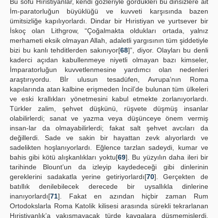
Bu sofu Hıristiyanlar, kendi gözleriyle gördükleri bu dinsizlere ait
İm-paratorluğun büyüklüğü ve kuvveti karşısında bazen
ümitsizliğe kapılıyorlardı. Dindar bir Hıristiyan ve yurtsever bir
İskoç olan Lithgrow, “Çoğalmakta oldukları ortada, yalnız
merhameti eksik olmayan Allah, adaletli yargısının tüm şiddetiyle
bizi bu kanlı tehditlerden sakınıyor[
68
]”, diyor. Olayları bu denli
kaderci açıdan kabullenmeye niyetli olmayan bazı kimseler,
İmparatorluğun kuvvetlenmesine yardımcı olan nedenleri
araştırıyordu. Bİr ulusun tesadüfen, Avrupa’nın Roma
kapılarında atan kalbine erişmeden İncil’de bulunan tüm ülkeleri
ve eski krallıkları yönetmesini kabul etmekte zorlanıyorlardı.
Türkler zalim, şehvet düşkünü, rüşvete düşmüş insanlar
olabilirlerdi; sanat ve yazma veya düşünceye önem vermiş
insan-lar da olmayabilirlerdi; fakat salt şehvet avcıları da
değillerdi. Sade ve sakin bir hayattan zevk alıyorlardı ve
sadelikten hoşlanıyorlardı. Eğlence tarzlan sadeydi, kumar ve
bahis gibi kötü alışkanlıkları yoktu[
69
]. Bu yüzyılın daha ileri bir
tarihinde Blount’un da izleyip kaydedeceği gibi dinlerinin
gereklerini sadakatla yerine getiriyorlardı[
70
]. Gerçekten de
batıllık denilebilecek derecede bir uysallıkla dinlerine
inanıyorlardı[
71
]. Fakat en azından hiçbir zaman Rum
Ortodokslarla Roma Katolik kilisesi arasında sürekli tekrarlanan
Hıristiyanlık’a yakışmayacak türde kavgalara düşmemişlerdi.