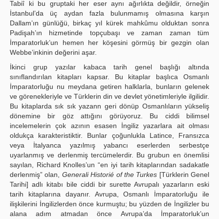
Tabiî ki bu gruptaki her eser aynı ağırlıkta değildir, örneğin
İstanbul’da üç aydan fazla bulunmamış olmasına karşın
Dallam’ın günlüğü, birkaç yıl kürek mahkûmu olduktan sonra
Padişah’ın hizmetinde topçubaşı ve zaman zaman tüm
İmparatorluk’un hemen her köşesini görmüş bir gezgin olan
Webbe’inkinin değerini aşar.
İkinci grup yazılar kabaca tarih genel başlığı altında
sınıflandırılan kitapları kapsar. Bu kitaplar başlıca Osmanlı
İmparatorluğu nu meydana getiren halklarla, bunların gelenek
ve görenekleriyle ve Türklerin din ve devlet yönetimleriyle ilgilidir.
Bu kitaplarda sık sık yazann geri dönüp Osmanlıların yükseliş
dönemine bir göz attığını görüyoruz. Bu ciddi bilimsel
incelemelerin çok azının esasen İngiliz yazarlara ait olması
oldukça karakteristiktir. Bunlar çoğunlukla Latince, Fransızca
veya İtalyanca yazılmış yabancı eserlerden serbestçe
uyarlanmış ve derlenmiş tercümelerdir. Bu grubun en önemlisi
sayılan, Richard Knolles’un “en iyi tarih kitaplarından sadakatle
derlenmiş” olan,
Generali Historié of the Turkes
[Türklerin Genel
Tarihi] adlı kitabı bile ciddi bir surette Avrupalı yazarların eski
tarih kitaplarına dayanır. Avrupa, Osmanlı İmparatorluğu ile
ilişkilerini İngilizlerden önce kurmuştu; bu yüzden de İngilizler bu
alana adım atmadan önce Avrupa’da İmparatorluk’un