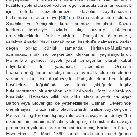
kestikleri yolundaki dedikodular, eğer buradaki sorunları çözmek
için seferler düzenlenmezse devletin zayıflamasının
hızlanmasına neden oluyor[
43
]” du. Daima silah altında bulunan
Sipahiler ve Yeniçeriler kural tanımaz olmuşlardı. Kazan
kaldırma tehdidiyle fazladan akçe sızdırıp, ulufelerini
arttırabileceklerini fark etmişlerdi. Padişah’ın ölümünden,
veliahtın Anadolu’daki sancağından İstanbul’a gelmesine kadar
geçen birkaç günlük zamanda, Hıristiyan-Müslüman
ayırmaksızın sık sık başkentteki dükkanları yağmalıyorlardı.
Memurlara gelince, rüşveti yasal armağanlar olarak kabul
ediyorlardı. Bu, yabancılar açısından Osmanlı
İmaparatorluğu’ndan oldukça ucuza ayrıcalık elde etmelerine
yardımcı olan bir düşünceydi. Padişah dahi her İngiliz
büyükelçisi değiştiğinde ve tahta çıktığında İngiliz
hükümdarından bir armağan kabul ediyordu. Karşılık olarak da
büyükelçi Hâzineden yıllık bin düka altını alıyordu ve eğer
Barton veya Glover gibi de yeteneklilerse, Osmanlı Devleti’nde
önemli siyasi nüfuza sahip olabiliyorlardı. Kraliçe büyükelçiden,
Padişah’a İngiltere’nin İspanya ile olan savaşından dolayı “bu
ülkeden tüm mühimmatı” almış olduğu için Lehistan ile savaşa
girmemeleri yolunda İsrar etmesini rica etmiş, Barton da Kraliçe
Elizabethan 21 Mart 1590 tarihli mektubunu sunduğunda