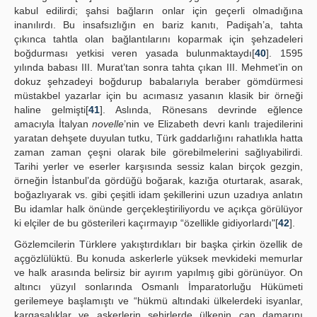
kabul edilirdi; şahsi bağların onlar için geçerli olmadığına
inanılırdı. Bu insafsızlığın en bariz kanıtı, Padişah’a, tahta
çıkınca tahtla olan bağlantılarını koparmak için şehzadeleri
boğdurması yetkisi veren yasada bulunmaktaydı[
40
]. 1595
yılında babası III. Murat’tan sonra tahta çıkan III. Mehmet’in on
dokuz şehzadeyi boğdurup babalarıyla beraber gömdürmesi
müstakbel yazarlar için bu acımasız yasanın klasik bir örneği
haline gelmişti[
41
]. Aslında, Rönesans devrinde eğlence
amacıyla İtalyan
novelle
’nin ve Elizabeth devri kanlı trajedilerini
yaratan dehşete duyulan tutku, Türk gaddarlığını rahatlıkla hatta
zaman zaman çeşni olarak bile görebilmelerini sağlıyabilirdi.
Tarihi yerler ve eserler karşısında sessiz kalan birçok gezgin,
örneğin İstanbul’da gördüğü boğarak, kazığa oturtarak, asarak,
boğazlıyarak vs. gibi çeşitli idam şekillerini uzun uzadıya anlatın
Bu idamlar halk önünde gerçekleştiriliyordu ve açıkça görülüyor
ki elçiler de bu gösterileri kaçırmayıp “özellikle gidiyorlardı"[
42
].
Gözlemcilerin Türklere yakıştırdıkları bir başka çirkin özellik de
açgözlülüktü. Bu konuda askerlerle yüksek mevkideki memurlar
ve halk arasında belirsiz bir ayırım yapılmış gibi görünüyor. On
altıncı yüzyıl sonlarında Osmanlı İmparatorluğu Hükümeti
gerilemeye başlamıştı ve “hükmü altındaki ülkelerdeki isyanlar,
kargaşalıklar ve askerlerin şehirlerde ülkenin can damarını