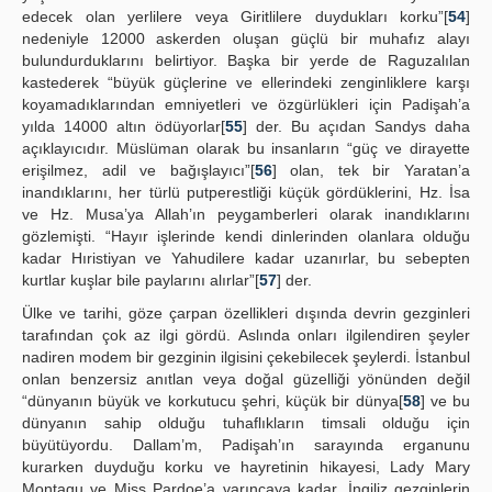
edecek olan yerlilere veya Giritlilere duydukları korku”[
54
]
nedeniyle 12000 askerden oluşan güçlü bir muhafız alayı
bulundurduklarını belirtiyor. Başka bir yerde de Raguzalılan
kastederek “büyük güçlerine ve ellerindeki zenginliklere karşı
koyamadıklarından emniyetleri ve özgürlükleri için Padişah’a
yılda 14000 altın ödüyorlar[
55
] der. Bu açıdan Sandys daha
açıklayıcıdır. Müslüman olarak bu insanların “güç ve dirayette
erişilmez, adil ve bağışlayıcı”[
56
] olan, tek bir Yaratan’a
inandıklarını, her türlü putperestliği küçük gördüklerini, Hz. İsa
ve Hz. Musa’ya Allah’ın peygamberleri olarak inandıklarını
gözlemişti. “Hayır işlerinde kendi dinlerinden olanlara olduğu
kadar Hıristiyan ve Yahudilere kadar uzanırlar, bu sebepten
kurtlar kuşlar bile paylarını alırlar”[
57
] der.
Ülke ve tarihi, göze çarpan özellikleri dışında devrin gezginleri
tarafından çok az ilgi gördü. Aslında onları ilgilendiren şeyler
nadiren modem bir gezginin ilgisini çekebilecek şeylerdi. İstanbul
onlan benzersiz anıtlan veya doğal güzelliği yönünden değil
“dünyanın büyük ve korkutucu şehri, küçük bir dünya[
58
] ve bu
dünyanın sahip olduğu tuhaflıkların timsali olduğu için
büyütüyordu. Dallam’m, Padişah’ın sarayında erganunu
kurarken duyduğu korku ve hayretinin hikayesi, Lady Mary
Montagu ve Miss Pardoe’a varıncaya kadar, İngiliz gezginlerin