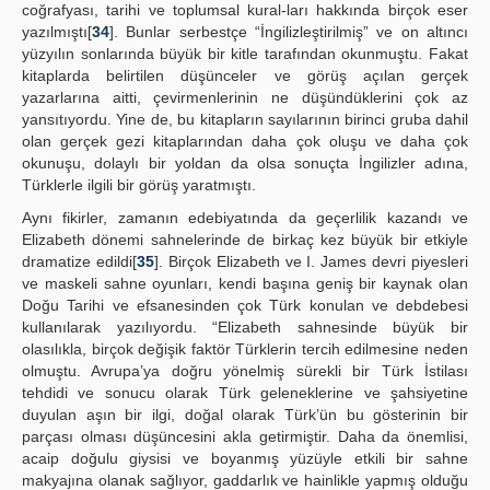
coğrafyası, tarihi ve toplumsal kural-ları hakkında birçok eser
yazılmıştı[
34
]. Bunlar serbestçe “İngilizleştirilmiş” ve on altıncı
yüzyılın sonlarında büyük bir kitle tarafından okunmuştu. Fakat
kitaplarda belirtilen düşünceler ve görüş açılan gerçek
yazarlarına aitti, çevirmenlerinin ne düşündüklerini çok az
yansıtıyordu. Yine de, bu kitapların sayılarının birinci gruba dahil
olan gerçek gezi kitaplarından daha çok oluşu ve daha çok
okunuşu, dolaylı bir yoldan da olsa sonuçta İngilizler adına,
Türklerle ilgili bir görüş yaratmıştı.
Aynı fikirler, zamanın edebiyatında da geçerlilik kazandı ve
Elizabeth dönemi sahnelerinde de birkaç kez büyük bir etkiyle
dramatize edildi[
35
]. Birçok Elizabeth ve I. James devri piyesleri
ve maskeli sahne oyunları, kendi başına geniş bir kaynak olan
Doğu Tarihi ve efsanesinden çok Türk konulan ve debdebesi
kullanılarak yazılıyordu. “Elizabeth sahnesinde büyük bir
olasılıkla, birçok değişik faktör Türklerin tercih edilmesine neden
olmuştu. Avrupa’ya doğru yönelmiş sürekli bir Türk İstilası
tehdidi ve sonucu olarak Türk geleneklerine ve şahsiyetine
duyulan aşın bir ilgi, doğal olarak Türk’ün bu gösterinin bir
parçası olması düşüncesini akla getirmiştir. Daha da önemlisi,
acaip doğulu giysisi ve boyanmış yüzüyle etkili bir sahne
makyajına olanak sağlıyor, gaddarlık ve hainlikle yapmış olduğu