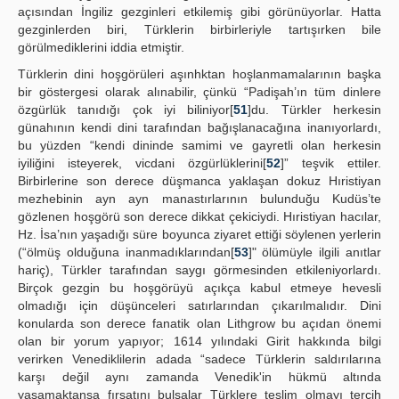
açısından İngiliz gezginleri etkilemiş gibi görünüyorlar. Hatta
gezginlerden biri, Türklerin birbirleriyle tartışırken bile
görülmediklerini iddia etmiştir.
Türklerin dini hoşgörüleri aşınhktan hoşlanmamalarının başka
bir göstergesi olarak alınabilir, çünkü “Padişah’ın tüm dinlere
özgürlük tanıdığı çok iyi biliniyor[
51
]du. Türkler herkesin
günahının kendi dini tarafından bağışlanacağına inanıyorlardı,
bu yüzden “kendi dininde samimi ve gayretli olan herkesin
iyiliğini isteyerek, vicdani özgürlüklerini[
52
]” teşvik ettiler.
Birbirlerine son derece düşmanca yaklaşan dokuz Hıristiyan
mezhebinin ayn ayn manastırlarının bulunduğu Kudüs’te
gözlenen hoşgörü son derece dikkat çekiciydi. Hıristiyan hacılar,
Hz. İsa’nın yaşadığı süre boyunca ziyaret ettiği söylenen yerlerin
(“ölmüş olduğuna inanmadıklarından[
53
]" ölümüyle ilgili anıtlar
hariç), Türkler tarafından saygı görmesinden etkileniyorlardı.
Birçok gezgin bu hoşgörüyü açıkça kabul etmeye hevesli
olmadığı için düşünceleri satırlarından çıkarılmalıdır. Dini
konularda son derece fanatik olan Lithgrow bu açıdan önemi
olan bir yorum yapıyor; 1614 yılındaki Girit hakkında bilgi
verirken Venediklilerin adada “sadece Türklerin saldırılarına
karşı değil aynı zamanda Venedik'in hükmü altında
yaşamaktansa fırsatını bulsalar Türklere teslim olmayı tercih