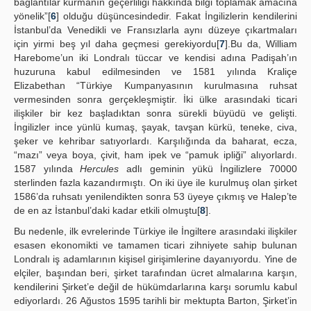
bağlantılar kurmanın geçerliliği hakkında bilgi toplamak amacına
yönelik”[
6
] olduğu düşüncesindedir. Fakat İngilizlerin kendilerini
İstanbul’da Venedikli ve Fransızlarla aynı düzeye çıkartmaları
için yirmi beş yıl daha geçmesi gerekiyordu[
7
].Bu da, William
Harebome’un iki Londralı tüccar ve kendisi adına Padişah’ın
huzuruna kabul edilmesinden ve 1581 yılında Kraliçe
Elizabethan “Türkiye Kumpanyasının kurulmasına ruhsat
vermesinden sonra gerçekleşmiştir. İki ülke arasındaki ticari
ilişkiler bir kez başladıktan sonra sürekli büyüdü ve gelişti.
İngilizler ince yünlü kumaş, şayak, tavşan kürkü, teneke, civa,
şeker ve kehribar satıyorlardı. Karşılığında da baharat, ecza,
“mazı” veya boya, çivit, ham ipek ve “pamuk ipliği” alıyorlardı.
1587 yılında
Hercules
adlı geminin yükü İngilizlere 70000
sterlinden fazla kazandırmıştı. On iki üye ile kurulmuş olan şirket
1586’da ruhsatı yenilendikten sonra 53 üyeye çıkmış ve Halep’te
de en az İstanbul’daki kadar etkili olmuştu[
8
].
Bu nedenle, ilk evrelerinde Türkiye ile İngiltere arasındaki ilişkiler
esasen ekonomikti ve tamamen ticari zihniyete sahip bulunan
Londralı iş adamlarının kişisel girişimlerine dayanıyordu. Yine de
elçiler, başından beri, şirket tarafından ücret almalarına karşın,
kendilerini Şirket’e değil de hükümdarlarına karşı sorumlu kabul
ediyorlardı. 26 Ağustos 1595 tarihli bir mektupta Barton, Şirket’in