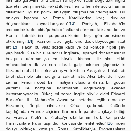
ihtimalle görevinin ana amacı Türkiye ve Yakın Doğu’daki İngiliz
ticaretini geliştirmekti. Fakat ilk kez hem o hem de soylu hanımı
dikkatlerini iyi bir politik anlayışın oluşmasına vermişlerdi. Bu
anlayış ispanya ve Roma Katoliklerine karşı duyulan
düşmanlıktan kaynaklanıyordu”[
13
]. Padişah, Elizabeth’in
sadece bir kadın olduğu halde “saltanat sürmedeki irfanından ve
Roma katoliklerinin putperesdiklerini hoş görmemesinden
etkilenmişti[
14
]. Vezirleri aracılığıyla onu destekleyeceğini vaat
etti[
15
]. Fakat bu vaat sözde kaldı ve bu konuda hiçbir şey
yapılmadı. Kısa bir süre sonra İngiltere, İspanyol donanmasının
bozguna uğramasıyla en büyük düşmanı ile olan ciddi
mücadeleden ilk ve son olarak galip çıkınca şüphesiz ki
Elizabeth rahat bir nefes almış ve teklifinin Padişah ve hükümeti
tarafından ele alınmadığına şükretmiştir. Aksi takdirde hiçbir
zaman kendini dost bir Hıristiyan ulusunu dinsiz bir gücün
yardımı ile bozguna uğratmanın doğuracağı lekeden
kurtaramayacaktı. Birkaç yıl sonra İngiliz büyük elçisi Edward
Barton’un III. Mehmet’in Avusturya seferine eşlik etmesine
Elizabeth, “İngiliz silahlarını O’nun çadırında üstünde
taşıdığından Fransız elçisinin Barton’u İmparator’a şikayet ettiği
ve Fransız Kralı’nın, Kraliçe’yi silahlarının Türk Kampı’nda
Hıristiyanlara karşı taşındığı konusunda tenkit ettiği”[
16
] nden
dolayı oldukça kızmıştı. Roma Katolikleriyle Protestanların