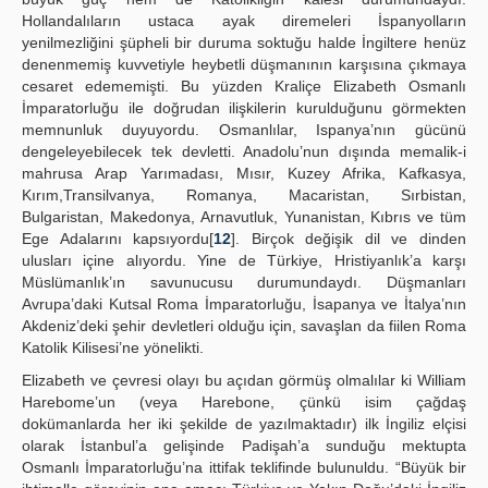
Hollandalıların ustaca ayak diremeleri İspanyolların
yenilmezliğini şüpheli bir duruma soktuğu halde İngiltere henüz
denenmemiş kuvvetiyle heybetli düşmanının karşısına çıkmaya
cesaret edememişti. Bu yüzden Kraliçe Elizabeth Osmanlı
İmparatorluğu ile doğrudan ilişkilerin kurulduğunu görmekten
memnunluk duyuyordu. Osmanlılar, Ispanya’nın gücünü
dengeleyebilecek tek devletti. Anadolu’nun dışında memalik-i
mahrusa Arap Yarımadası, Mısır, Kuzey Afrika, Kafkasya,
Kırım,Transilvanya, Romanya, Macaristan, Sırbistan,
Bulgaristan, Makedonya, Arnavutluk, Yunanistan, Kıbrıs ve tüm
Ege Adalarını kapsıyordu[
12
]. Birçok değişik dil ve dinden
ulusları içine alıyordu. Yine de Türkiye, Hristiyanlık’a karşı
Müslümanlık’ın savunucusu durumundaydı. Düşmanları
Avrupa’daki Kutsal Roma İmparatorluğu, İsapanya ve İtalya’nın
Akdeniz’deki şehir devletleri olduğu için, savaşlan da fiilen Roma
Katolik Kilisesi’ne yönelikti.
Elizabeth ve çevresi olayı bu açıdan görmüş olmalılar ki William
Harebome’un (veya Harebone, çünkü isim çağdaş
dokümanlarda her iki şekilde de yazılmaktadır) ilk İngiliz elçisi
olarak İstanbul’a gelişinde Padişah’a sunduğu mektupta
Osmanlı İmparatorluğu’na ittifak teklifinde bulunuldu. “Büyük bir