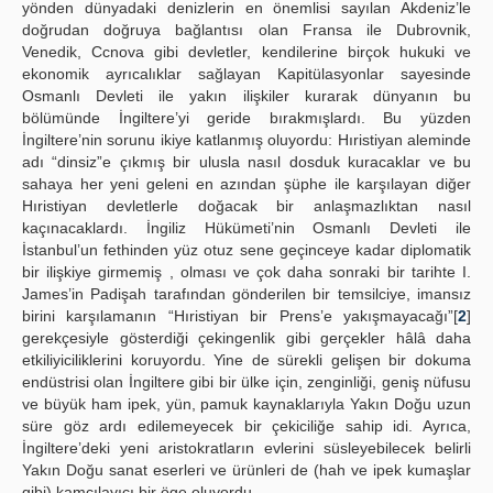
yönden dünyadaki denizlerin en önemlisi sayılan Akdeniz’le
doğrudan doğruya bağlantısı olan Fransa ile Dubrovnik,
Venedik, Ccnova gibi devletler, kendilerine birçok hukuki ve
ekonomik ayrıcalıklar sağlayan Kapitülasyonlar sayesinde
Osmanlı Devleti ile yakın ilişkiler kurarak dünyanın bu
bölümünde İngiltere’yi geride bırakmışlardı. Bu yüzden
İngiltere’nin sorunu ikiye katlanmış oluyordu: Hıristiyan aleminde
adı “dinsiz”e çıkmış bir ulusla nasıl dosduk kuracaklar ve bu
sahaya her yeni geleni en azından şüphe ile karşılayan diğer
Hıristiyan devletlerle doğacak bir anlaşmazlıktan nasıl
kaçınacaklardı. İngiliz Hükümeti’nin Osmanlı Devleti ile
İstanbul’un fethinden yüz otuz sene geçinceye kadar diplomatik
bir ilişkiye girmemiş , olması ve çok daha sonraki bir tarihte I.
James’in Padişah tarafından gönderilen bir temsilciye, imansız
birini karşılamanın “Hıristiyan bir Prens’e yakışmayacağı”[
2
]
gerekçesiyle gösterdiği çekingenlik gibi gerçekler hâlâ daha
etkiliyiciliklerini koruyordu. Yine de sürekli gelişen bir dokuma
endüstrisi olan İngiltere gibi bir ülke için, zenginliği, geniş nüfusu
ve büyük ham ipek, yün, pamuk kaynaklarıyla Yakın Doğu uzun
süre göz ardı edilemeyecek bir çekiciliğe sahip idi. Ayrıca,
İngiltere’deki yeni aristokratların evlerini süsleyebilecek belirli
Yakın Doğu sanat eserleri ve ürünleri de (hah ve ipek kumaşlar
gibi) kamçılayıcı bir öge oluyordu.