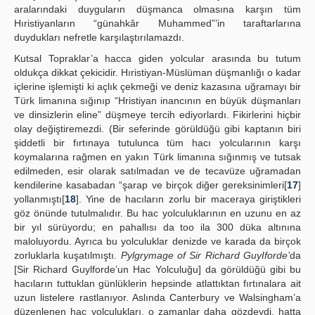
aralarındaki duyguların düşmanca olmasına karşın tüm
Hıristiyanların “günahkâr Muhammed”’in taraftarlarına
duydukları nefretle karşılaştırılamazdı.
Kutsal Topraklar’a hacca giden yolcular arasında bu tutum
oldukça dikkat çekicidir. Hıristiyan-Müslüman düşmanlığı o kadar
içlerine işlemişti ki açlık çekmeği ve deniz kazasına uğramayı bir
Türk limanına sığınıp “Hristiyan inancının en büyük düşmanları
ve dinsizlerin eline” düşmeye tercih ediyorlardı. Fikirlerini hiçbir
olay değiştiremezdi. (Bir seferinde görüldüğü gibi kaptanın biri
şiddetli bir fırtınaya tutulunca tüm hacı yolcularının karşı
koymalarına rağmen en yakın Türk limanına sığınmış ve tutsak
edilmeden, esir olarak satılmadan ve de tecavüze uğramadan
kendilerine kasabadan “şarap ve birçok diğer gereksinimleri[
17
]
yollanmıştı[
18
]. Yine de hacıların zorlu bir maceraya giriştikleri
göz önünde tutulmalıdır. Bu hac yolculuklarının en uzunu en az
bir yıl sürüyordu; en pahallısı da too ila 300 düka altınına
maloluyordu. Ayrıca bu yolculuklar denizde ve karada da birçok
zorluklarla kuşatılmıştı.
Pylgrymage of Sir Richard GuyIforde’
da
[Sir Richard Guylforde’un Hac Yolculuğu] da görüldüğü gibi bu
hacıların tuttuklan günlüklerin hepsinde atlattıktan fırtınalara ait
uzun listelere rastlanıyor. Aslında Canterbury ve Walsingham’a
düzenlenen hac yolculukları, o zamanlar daha gözdeydi, hatta