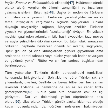
İngiliz, Fransız ve Felemenklerin
elindedir[
47
]. Hükümetin sürekli
olarak aldığı vergiler de ülkenin zenginliğini ve insanların
çalışma isteklerini tüketmişti[
48
]. Başka bir neden de Türklerin
sürdükleri sade yaşamdı; Perhizkâr yaradışlıydılar ve ancak
temel ihtiyaçlarını karşıhyacak biçimde yaşıyorlardı. Onlara
duyduğu sevgisizliğe rağmen, Moryson özellikle Türklerin
yiyecek ve giyeceklerindeki “azakanarlığı” övüyor. En yüksek
mevkiyi işgal eden adamların bile basit yiyecekler, taze meyve
ve suyla yetindikleri dikkatini çekiyor. Bu tutumluluk, muazzam
ordularını cephede beslerken önemli bir avantaj sağlıyordu,
“îpek gibi en iyi cins kumaşlardan giysiler giyiyorlardı ama
aralarında dantel takacak veya süsler yapacak kadar savurganı
ve gülüncü yoktu”. Rütbe ve sınıflan sadece başlıklarından
belirleniyordu.
Tüm yabancılar Türklerin titizlik derecesindeki temizlikleri
konusunda birleşiyorlardı. Belirttiklerine göre Türkler sık sık
yıkanırlardı; giysileri, özellikle de beyaz tülbentleri her zaman
lekesizdi. Evlerine ve camilerine de en az bu kadar titizlik
gösteriyorlardı[
49
]. Bunun yanı sıra sokaklan çok az ilgi
görüyordu: Dar ve dolambaçlı yollan süprüntülerle dolu
olurdu[
50
]. Ulus olarak Türkler, günlük alışkanlıklarında olduğu
kadar duygularında da görülen nefslerine hakimiyetleri