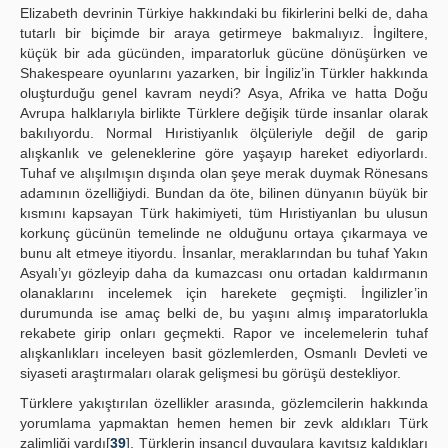
Elizabeth devrinin Türkiye hakkındaki bu fikirlerini belki de, daha
tutarlı bir biçimde bir araya getirmeye bakmalıyız. İngiltere,
küçük bir ada gücünden, imparatorluk gücüne dönüşürken ve
Shakespeare oyunlarını yazarken, bir İngiliz’in Türkler hakkında
oluşturduğu genel kavram neydi? Asya, Afrika ve hatta Doğu
Avrupa halklarıyla birlikte Türklere değişik türde insanlar olarak
bakılıyordu. Normal Hıristiyanlık ölçüleriyle değil de garip
alışkanlık ve geleneklerine göre yaşayıp hareket ediyorlardı.
Tuhaf ve alışılmışın dışında olan şeye merak duymak Rönesans
adamının özelliğiydi. Bundan da öte, bilinen dünyanın büyük bir
kısmını kapsayan Türk hakimiyeti, tüm Hıristiyanlan bu ulusun
korkunç gücünün temelinde ne olduğunu ortaya çıkarmaya ve
bunu alt etmeye itiyordu. İnsanlar, meraklarından bu tuhaf Yakın
Asyalı’yı gözleyip daha da kumazcası onu ortadan kaldırmanın
olanaklarını incelemek için harekete geçmişti. İngilizler’in
durumunda ise amaç belki de, bu yaşını almış imparatorlukla
rekabete girip onları geçmekti. Rapor ve incelemelerin tuhaf
alışkanlıkları inceleyen basit gözlemlerden, Osmanlı Devleti ve
siyaseti araştırmaları olarak gelişmesi bu görüşü destekliyor.
Türklere yakıştırılan özellikler arasında, gözlemcilerin hakkında
yorumlama yapmaktan hemen hemen bir zevk aldıkları Türk
zalimliği vardı[
39
]. Türklerin insancıl duygulara kayıtsız kaldıkları