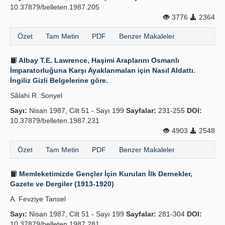
10.37879/belleten.1987.205
3776
2364
Özet
Tam Metin
PDF
Benzer Makaleler
Albay T.E. Lawrence, Haşimi Araplarını Osmanlı
İmparatorluğuna Karşı Ayaklanmaları için Nasıl Aldattı.
İngiliz Gizli Belgelerine göre.
Sâlahi R. Sonyel
Sayı:
Nisan 1987, Cilt 51 - Sayı 199
Sayfalar:
231-255
DOI:
10.37879/belleten.1987.231
4903
2548
Özet
Tam Metin
PDF
Benzer Makaleler
Memleketimizde Gençler İçin Kurulan İlk Dernekler,
Gazete ve Dergiler (1913-1920)
A. Fevziye Tansel
Sayı:
Nisan 1987, Cilt 51 - Sayı 199
Sayfalar:
281-304
DOI:
10.37879/belleten.1987.281