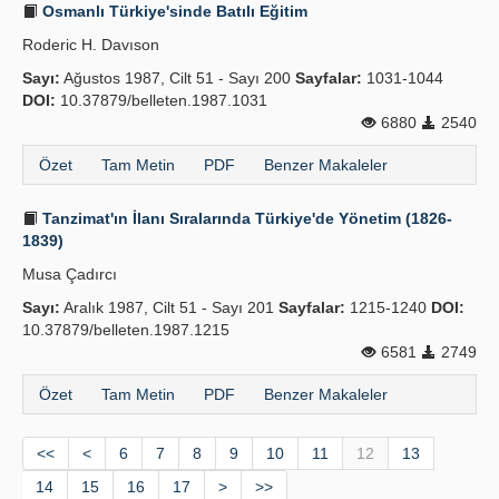
Osmanlı Türkiye'sinde Batılı Eğitim
Roderic H. Davıson
Sayı:
Ağustos 1987, Cilt 51 - Sayı 200
Sayfalar:
1031-1044
DOI:
10.37879/belleten.1987.1031
6880
2540
Özet
Tam Metin
PDF
Benzer Makaleler
Tanzimat'ın İlanı Sıralarında Türkiye'de Yönetim (1826-
1839)
Musa Çadırcı
Sayı:
Aralık 1987, Cilt 51 - Sayı 201
Sayfalar:
1215-1240
DOI:
10.37879/belleten.1987.1215
6581
2749
Özet
Tam Metin
PDF
Benzer Makaleler
<<
<
6
7
8
9
10
11
12
13
14
15
16
17
>
>>