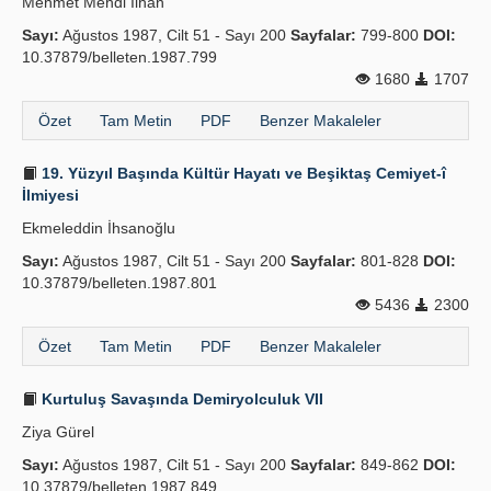
Mehmet Mehdi İlhan
Sayı:
Ağustos 1987, Cilt 51 - Sayı 200
Sayfalar:
799-800
DOI:
10.37879/belleten.1987.799
1680
1707
Özet
Tam Metin
PDF
Benzer Makaleler
19. Yüzyıl Başında Kültür Hayatı ve Beşiktaş Cemiyet-î
İlmiyesi
Ekmeleddin İhsanoğlu
Sayı:
Ağustos 1987, Cilt 51 - Sayı 200
Sayfalar:
801-828
DOI:
10.37879/belleten.1987.801
5436
2300
Özet
Tam Metin
PDF
Benzer Makaleler
Kurtuluş Savaşında Demiryolculuk VII
Ziya Gürel
Sayı:
Ağustos 1987, Cilt 51 - Sayı 200
Sayfalar:
849-862
DOI:
10.37879/belleten.1987.849