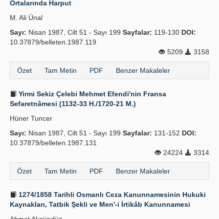
Ortalarında Harput
Yayın Politikaları
M. Ali Ünal
Sayı:
Kılavuzlar
Nisan 1987, Cilt 51 - Sayı 199
Sayfalar:
119-130
DOI:
10.37879/belleten.1987.119
İletişim
5209
3158
Özet
Tam Metin
PDF
Benzer Makaleler
Yirmi Sekiz Çelebi Mehmet Efendi'nin Fransa
Sefaretnâmesi (1132-33 H./1720-21 M.)
Hüner Tuncer
Sayı:
Nisan 1987, Cilt 51 - Sayı 199
Sayfalar:
131-152
DOI:
10.37879/belleten.1987.131
24224
3314
Özet
Tam Metin
PDF
Benzer Makaleler
1274/1858 Tarihli Osmanlı Ceza Kanunnamesinin Hukuki
Kaynakları, Tatbik Şekli ve Men'-i İrtikâb Kanunnamesi