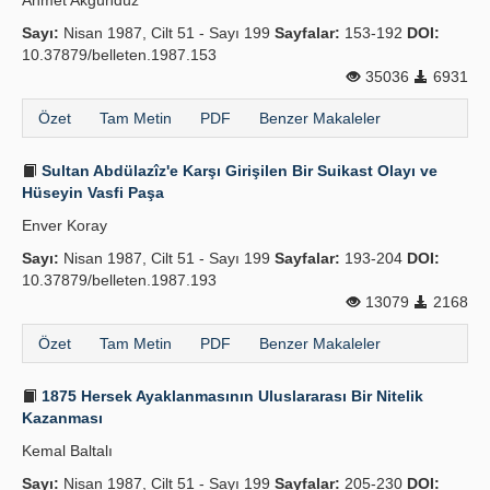
Ahmet Akgündüz
Sayı:
Nisan 1987, Cilt 51 - Sayı 199
Sayfalar:
153-192
DOI:
10.37879/belleten.1987.153
35036
6931
Özet
Tam Metin
PDF
Benzer Makaleler
Sultan Abdülazîz'e Karşı Girişilen Bir Suikast Olayı ve
Hüseyin Vasfi Paşa
Enver Koray
Sayı:
Nisan 1987, Cilt 51 - Sayı 199
Sayfalar:
193-204
DOI:
10.37879/belleten.1987.193
13079
2168
Özet
Tam Metin
PDF
Benzer Makaleler
1875 Hersek Ayaklanmasının Uluslararası Bir Nitelik
Kazanması
Kemal Baltalı
Sayı:
Nisan 1987, Cilt 51 - Sayı 199
Sayfalar:
205-230
DOI: