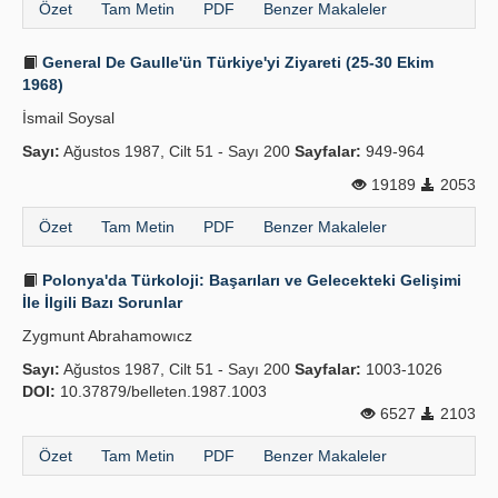
Özet
Tam Metin
PDF
Benzer Makaleler
General De Gaulle'ün Türkiye'yi Ziyareti (25-30 Ekim
1968)
İsmail Soysal
Sayı:
Ağustos 1987, Cilt 51 - Sayı 200
Sayfalar:
949-964
19189
2053
Özet
Tam Metin
PDF
Benzer Makaleler
Polonya'da Türkoloji: Başarıları ve Gelecekteki Gelişimi
İle İlgili Bazı Sorunlar
Zygmunt Abrahamowıcz
Sayı:
Ağustos 1987, Cilt 51 - Sayı 200
Sayfalar:
1003-1026
DOI:
10.37879/belleten.1987.1003
6527
2103
Özet
Tam Metin
PDF
Benzer Makaleler