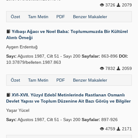
3726
2079
Özet
Tam Metin
PDF
Benzer Makaleler
Yılbaşı Ağacı ve Noel Baba: Toplumumuzda Bir Kültürel
Alıntı Örneği
Aygen Erdentuğ
Sayı:
Ağustos 1987, Cilt 51 - Sayı 200
Sayfalar:
863-896
DOI:
10.37879/belleten.1987.863
7832
2059
Özet
Tam Metin
PDF
Benzer Makaleler
XVI-XVII. Yüzyıl Edebî Metinlerinde Rastlanan Osmanlı
Devlet Yapısı ve Toplum Düzenine Ait Bazı Görüş ve Bilgiler
Yaşar Yücel
Sayı:
Ağustos 1987, Cilt 51 - Sayı 200
Sayfalar:
897-926
4759
2171