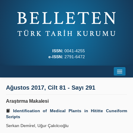
ISSN:
0041-4255
e-ISSN:
2791-6472
Ana Sayfa
Ağustos 2017, Cilt 81 - Sayı 291
Hakkında
Araştırma Makalesi
Dergi Kurulları
Identification of Medical Plants in Hititte Cuneiform
Scripts
Yazım Kuralları
Serkan Demi̇rel, Uğur Çakılcıoğlu
İlkeler