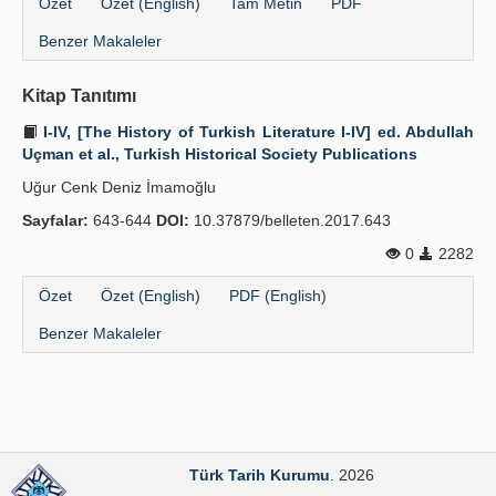
Özet
Özet (English)
Tam Metin
PDF
Benzer Makaleler
Kitap Tanıtımı
I-IV, [The History of Turkish Literature I-IV] ed. Abdullah
Uçman et al., Turkish Historical Society Publications
Uğur Cenk Deniz İmamoğlu
Sayfalar:
643-644
DOI:
10.37879/belleten.2017.643
0
2282
Özet
Özet (English)
PDF (English)
Benzer Makaleler
Türk Tarih Kurumu
. 2026