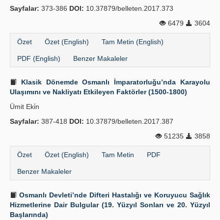
Sayfalar:
373-386
DOI:
10.37879/belleten.2017.373
6479
3604
Özet
Özet (English)
Tam Metin (English)
PDF (English)
Benzer Makaleler
Klasik Dönemde Osmanlı İmparatorluğu’nda Karayolu
Ulaşımını ve Nakliyatı Etkileyen Faktörler (1500-1800)
Ümit Eki̇n
Sayfalar:
387-418
DOI:
10.37879/belleten.2017.387
51235
3858
Özet
Özet (English)
Tam Metin
PDF
Benzer Makaleler
Osmanlı Devleti’nde Difteri Hastalığı ve Koruyucu Sağlık
Hizmetlerine Dair Bulgular (19. Yüzyıl Sonları ve 20. Yüzyıl
Başlarında)