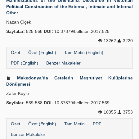
Manifestations of the Orientalist Discourse in Victorian
Political Construction of the External, Intimate and Internal
Other
Nazan Çi̇çek
Sayfalar:
525-568
DOI:
10.37879/belleten.2017.525
13262
3220
Özet
Özet (English)
Tam Metin (English)
PDF (English)
Benzer Makaleler
Makedonya’da Çetelerin Meşrutiyet Kulüplerine
Dönüşmesi
Zafer Koylu
Sayfalar:
569-588
DOI:
10.37879/belleten.2017.569
10355
3753
Özet
Özet (English)
Tam Metin
PDF
Benzer Makaleler