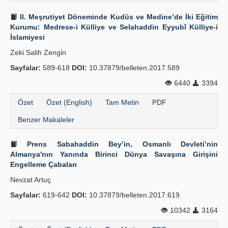
II. Meşrutiyet Döneminde Kudüs ve Medine’de İki Eğitim
Kurumu: Medrese-i Külliye ve Selahaddin Eyyubî Külliye-i
İslamiyesi
Zeki Salih Zengi̇n
Sayfalar:
589-618
DOI:
10.37879/belleten.2017.589
6440
3394
Özet
Özet (English)
Tam Metin
PDF
Benzer Makaleler
Prens Sabahaddin Bey’in, Osmanlı Devleti’nin
Almanya'nın Yanında Birinci Dünya Savaşına Girişini
Engelleme Çabaları
Nevzat Artuç
Sayfalar:
619-642
DOI:
10.37879/belleten.2017.619
10342
3164