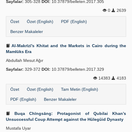
Sayfalar:
305-328
DOI:
10.37879/belleten.2017.305
Yayın Politikaları
0
2639
Kılavuzlar
Özet
Özet (English)
PDF (English)
İletişim
Benzer Makaleler
Al-Makrīzī’s Khitat and the Markets in Cairo during the
Mamlūks Era
Abdullah Mesut Ağır
Sayfalar:
329-372
DOI:
10.37879/belleten.2017.329
14383
4183
Özet
Özet (English)
Tam Metin (English)
PDF (English)
Benzer Makaleler
Buqa Chīngsāng: Protagonist of Qubilai Khan’s
Unsuccessful Coup Attempt against the Hülegüid Dynasty
Mustafa Uyar