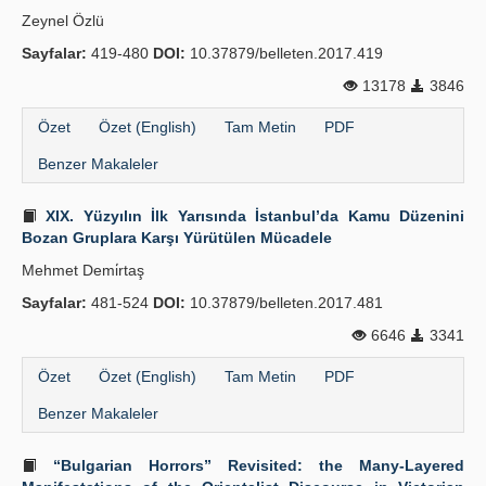
Zeynel Özlü
Sayfalar:
419-480
DOI:
10.37879/belleten.2017.419
13178
3846
Özet
Özet (English)
Tam Metin
PDF
Benzer Makaleler
XIX. Yüzyılın İlk Yarısında İstanbul’da Kamu Düzenini
Bozan Gruplara Karşı Yürütülen Mücadele
Mehmet Demi̇rtaş
Sayfalar:
481-524
DOI:
10.37879/belleten.2017.481
6646
3341
Özet
Özet (English)
Tam Metin
PDF
Benzer Makaleler
“Bulgarian Horrors” Revisited: the Many-Layered