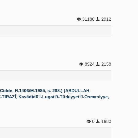
31186
2912
8924
2158
 Cidde, H.1406/M.1985, s. 288.) (ABDULLAH
TIRAZÎ, Kavâdidü'l-Lugati't-Türkiyyeti'l-Osmaniyye,
0
1680