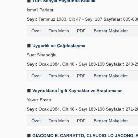
Türk Sosyal Hayatında Kölelik
İsmail Parlatır
Sayı:
Temmuz 1983, Cilt 47 - Sayı 187
Sayfalar:
805-8
Özet
Tam Metin
PDF
Benzer Makaleler
Uygarlık ve Çağdaşlaşma
Suat Sinanoğlu
Sayı:
Ocak 1984, Cilt 48 - Sayı 189-190
Sayfalar:
249-2
Özet
Tam Metin
PDF
Benzer Makaleler
Voynuklarla İlgili Kaynaklar ve Araştırmalar
Yavuz Ercan
Sayı:
Ocak 1984, Cilt 48 - Sayı 189-190
Sayfalar:
271-2
Özet
Tam Metin
PDF
Benzer Makaleler
GIACOMO E. CARRETTO, CLAUDIO LO JACONO, ALBERT