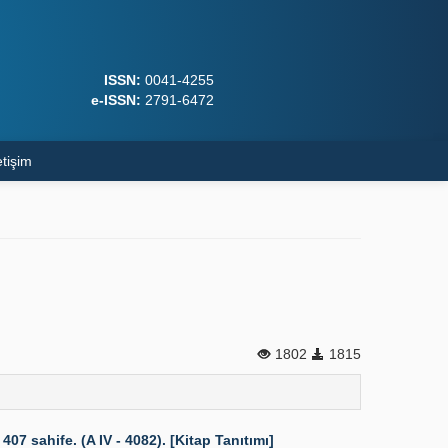
ISSN:
0041-4255
e-ISSN:
2791-6472
etişim
1802
1815
 sahife. (A IV - 4082). [Kitap Tanıtımı]