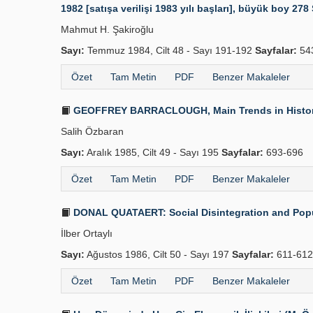
1982 [satışa verilişi 1983 yılı başları], büyük boy 27
Mahmut H. Şakiroğlu
Sayı:
Temmuz 1984, Cilt 48 - Sayı 191-192
Sayfalar:
54
Özet
Tam Metin
PDF
Benzer Makaleler
GEOFFREY BARRACLOUGH, Main Trends in History, N
Salih Özbaran
Sayı:
Aralık 1985, Cilt 49 - Sayı 195
Sayfalar:
693-696
Özet
Tam Metin
PDF
Benzer Makaleler
DONAL QUATAERT: Social Disintegration and Popular
İlber Ortaylı
Sayı:
Ağustos 1986, Cilt 50 - Sayı 197
Sayfalar:
611-612
Özet
Tam Metin
PDF
Benzer Makaleler