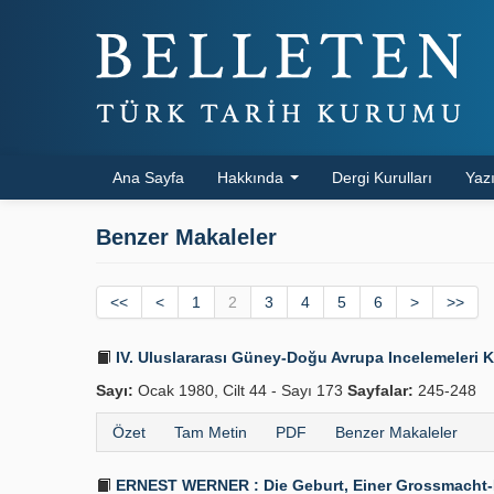
Ana Sayfa
Hakkında
Dergi Kurulları
Yazı
Benzer Makaleler
<<
<
1
2
3
4
5
6
>
>>
IV. Uluslararası Güney-Doğu Avrupa Incelemeleri 
Sayı:
Ocak 1980, Cilt 44 - Sayı 173
Sayfalar:
245-248
Özet
Tam Metin
PDF
Benzer Makaleler
ERNEST WERNER : Die Geburt, Einer Grossmacht-Die 