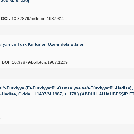
206-M. S. 220)
4
DOI:
10.37879/belleten.1987.611
an ve Türk Kültürleri Üzerindeki Etkileri
4
DOI:
10.37879/belleten.1987.1209
-Türkiyye (Et-Türkiyyetü'l-Osmaniyye ve't-Türkiyyetü'l-Hadise),
l-Hadîse, Cidde, H.1407/M.1987, s. 178.) (ABDULLAH MÜBEŞŞİR ET-
8