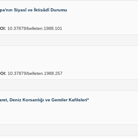
upa'nın Siyasî ve İktisâdî Durumu
OI:
10.37879/belleten.1988.101
OI:
10.37879/belleten.1988.257
ret, Deniz Korsanlığı ve Gemiler Kafileleri*
6