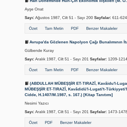
Han Döneminde Hun-Çin Ekonomik İlişkileri (M. Ö. 
Ayşe Onat
Sayı:
Ağustos 1987, Cilt 51 - Sayı 200
Sayfalar:
611-62
Özet
Tam Metin
PDF
Benzer Makaleler
Avrupa'da Gözlenen Napolyon Çağı Bunalımının İtaly
Gülbende Kuray
Sayı:
Aralık 1987, Cilt 51 - Sayı 201
Sayfalar:
1209-121
Özet
Tam Metin
PDF
Benzer Makaleler
(ABDULLAH MÜBEŞŞİR ET-TIRAZÎ, Kavâidu'l-Lugati't
MÜBEŞŞİR ET-TIRAZÎ, Kavâdidü'l-Lugati't-Türkiyyeti'
Cidde, H.1407/M.1987, s. 167.) [Kitap Tanıtımı]
Nesimi Yazıcı
Sayı:
Aralık 1987, Cilt 51 - Sayı 201
Sayfalar:
1473-147
Özet
PDF
Benzer Makaleler