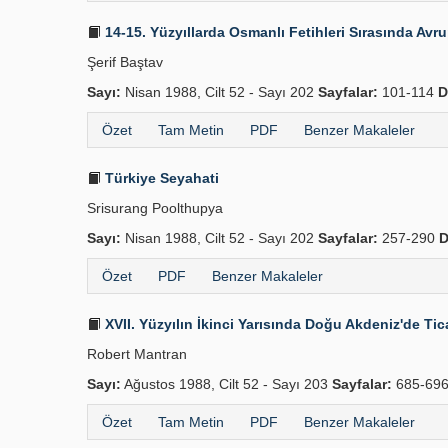
14-15. Yüzyıllarda Osmanlı Fetihleri Sırasında Avr
Şerif Baştav
Sayı:
Nisan 1988, Cilt 52 - Sayı 202
Sayfalar:
101-114
D
Özet
Tam Metin
PDF
Benzer Makaleler
Türkiye Seyahati
Srisurang Poolthupya
Sayı:
Nisan 1988, Cilt 52 - Sayı 202
Sayfalar:
257-290
D
Özet
PDF
Benzer Makaleler
XVII. Yüzyılın İkinci Yarısında Doğu Akdeniz'de Tica
Robert Mantran
Sayı:
Ağustos 1988, Cilt 52 - Sayı 203
Sayfalar:
685-69
Özet
Tam Metin
PDF
Benzer Makaleler