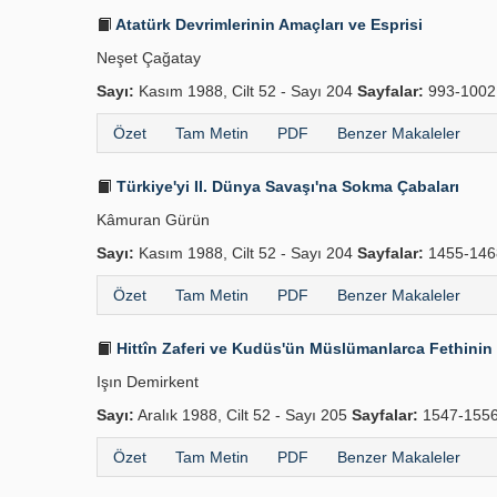
Atatürk Devrimlerinin Amaçları ve Esprisi
Neşet Çağatay
Sayı:
Kasım 1988, Cilt 52 - Sayı 204
Sayfalar:
993-100
Özet
Tam Metin
PDF
Benzer Makaleler
Türkiye'yi II. Dünya Savaşı'na Sokma Çabaları
Kâmuran Gürün
Sayı:
Kasım 1988, Cilt 52 - Sayı 204
Sayfalar:
1455-14
Özet
Tam Metin
PDF
Benzer Makaleler
Hittîn Zaferi ve Kudüs'ün Müslümanlarca Fethinin B
Işın Demirkent
Sayı:
Aralık 1988, Cilt 52 - Sayı 205
Sayfalar:
1547-155
Özet
Tam Metin
PDF
Benzer Makaleler