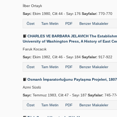
İlber Ortaylı
Sayı:
Ekim 1980, Cilt 44 - Sayı 176
Sayfalar:
770-770
Özet
Tam Metin
PDF
Benzer Makaleler
CHARLES VE BARBARA JELAVICH The Establishment o
University of Washington Press, A History of East Centr
Faruk Kocacık
Sayı:
Ekim 1982, Cilt 46 - Sayı 184
Sayfalar:
917-922
Özet
Tam Metin
PDF
Benzer Makaleler
Osmanlı İmparatorluğunu Paylaşma Projeleri, 180
Azmi Süslü
Sayı:
Temmuz 1983, Cilt 47 - Sayı 187
Sayfalar:
745-7
Özet
Tam Metin
PDF
Benzer Makaleler