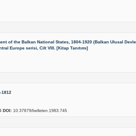
f the Balkan National States, 1804-1920 (Balkan Ulusal Devletl
al Europe serisi, Cilt VIII. [Kitap Tanıtımı]
7-1812
74
DOI:
10.37879/belleten.1983.745