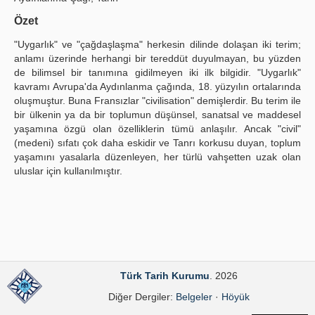
Yayın Politikaları
Özet
"Uygarlık" ve "çağdaşlaşma" herkesin dilinde dolaşan iki terim;
Kılavuzlar
anlamı üzerinde herhangi bir tereddüt duyulmayan, bu yüzden
de bilimsel bir tanımına gidilmeyen iki ilk bilgidir. "Uygarlık"
İletişim
kavramı Avrupa'da Aydınlanma çağında, 18. yüzyılın ortalarında
oluşmuştur. Buna Fransızlar "civilisation" demişlerdir. Bu terim ile
bir ülkenin ya da bir toplumun düşünsel, sanatsal ve maddesel
yaşamına özgü olan özelliklerin tümü anlaşılır. Ancak "civil"
(medeni) sıfatı çok daha eskidir ve Tanrı korkusu duyan, toplum
yaşamını yasalarla düzenleyen, her türlü vahşetten uzak olan
uluslar için kullanılmıştır.
Türk Tarih Kurumu
. 2026
Diğer Dergiler:
Belgeler
·
Höyük