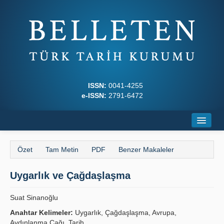
ISSN:
0041-4255
e-ISSN:
2791-6472
Ana Sayfa
Özet
Tam Metin
PDF
Benzer Makaleler
Hakkında
Uygarlık ve Çağdaşlaşma
Dergi Kurulları
Yazım Kuralları
Suat Sinanoğlu
Anahtar Kelimeler:
Uygarlık, Çağdaşlaşma, Avrupa,
İlkeler
Aydınlanma Çağı, Tarih