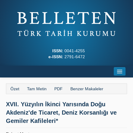
ISSN:
0041-4255
e-ISSN:
2791-6472
Ana Sayfa
Özet
Tam Metin
PDF
Benzer Makaleler
Hakkında
XVII. Yüzyılın İkinci Yarısında Doğu
Dergi Kurulları
Akdeniz'de Ticaret, Deniz Korsanlığı ve
Yazım Kuralları
Gemiler Kafileleri*
İlkeler