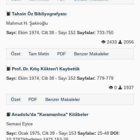
Tahsin Öz Bibliyografyası
Mahmut H. Şakiroğlu
Sayı:
Ekim 1974, Cilt 38 - Sayı 152
Sayfalar:
733-750
2433
2056
Özet
Tam Metin
PDF
Benzer Makaleler
Prof. Dr. Kılıç Kökten'i Kaybettik
Sayı:
Ekim 1974, Cilt 38 - Sayı 152
Sayfalar:
779-779
0
1937
Özet
PDF
Benzer Makaleler
Anadolu'da "Karamanlıca" Kitâbeler
Semavi Eyice
Sayı:
Ocak 1975, Cilt 39 - Sayı 153
Sayfalar:
25-48
DOI:
10.37879/belleten.1975.153-25