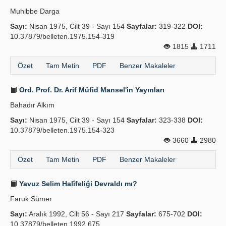
Muhibbe Darga
Sayı:
Nisan 1975, Cilt 39 - Sayı 154
Sayfalar:
319-322
DOI:
10.37879/belleten.1975.154-319
1815
1711
Özet
Tam Metin
PDF
Benzer Makaleler
Ord. Prof. Dr. Arif Müfid Mansel'in Yayınları
Bahadır Alkım
Sayı:
Nisan 1975, Cilt 39 - Sayı 154
Sayfalar:
323-338
DOI:
10.37879/belleten.1975.154-323
3660
2980
Özet
Tam Metin
PDF
Benzer Makaleler
Yavuz Selim Halîfeliği Devraldı mı?
Faruk Sümer
Sayı:
Aralık 1992, Cilt 56 - Sayı 217
Sayfalar:
675-702
DOI:
10.37879/belleten.1992.675