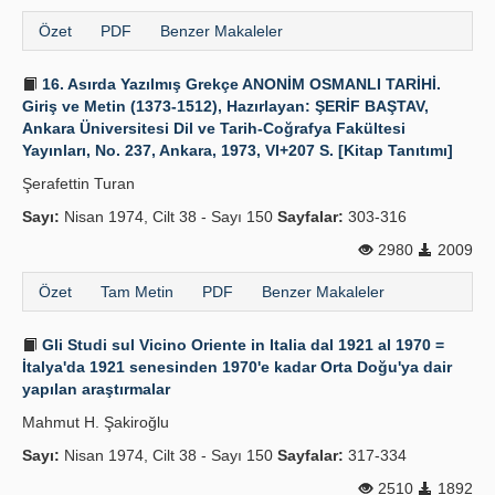
Özet
PDF
Benzer Makaleler
16. Asırda Yazılmış Grekçe ANONİM OSMANLI TARİHİ.
Giriş ve Metin (1373-1512), Hazırlayan: ŞERİF BAŞTAV,
Ankara Üniversitesi Dil ve Tarih-Coğrafya Fakültesi
Yayınları, No. 237, Ankara, 1973, VI+207 S. [Kitap Tanıtımı]
Şerafettin Turan
Sayı:
Nisan 1974, Cilt 38 - Sayı 150
Sayfalar:
303-316
2980
2009
Özet
Tam Metin
PDF
Benzer Makaleler
Gli Studi sul Vicino Oriente in Italia dal 1921 al 1970 =
İtalya'da 1921 senesinden 1970'e kadar Orta Doğu'ya dair
yapılan araştırmalar
Mahmut H. Şakiroğlu
Sayı:
Nisan 1974, Cilt 38 - Sayı 150
Sayfalar:
317-334
2510
1892