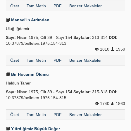
Özet
Tam Metin
PDF
Benzer Makaleler
Mansel'in Ardından
Uluğ İğdemir
Sayı:
Nisan 1975, Cilt 39 - Sayı 154
Sayfalar:
313-314
DOI:
10.37879/belleten.1975.154-313
1810
1959
Özet
Tam Metin
PDF
Benzer Makaleler
Bir Hocanın Ölümü
Haldun Taner
Sayı:
Nisan 1975, Cilt 39 - Sayı 154
Sayfalar:
315-318
DOI:
10.37879/belleten.1975.154-315
1740
1863
Özet
Tam Metin
PDF
Benzer Makaleler
Yitirdiğimiz Büyük Değer