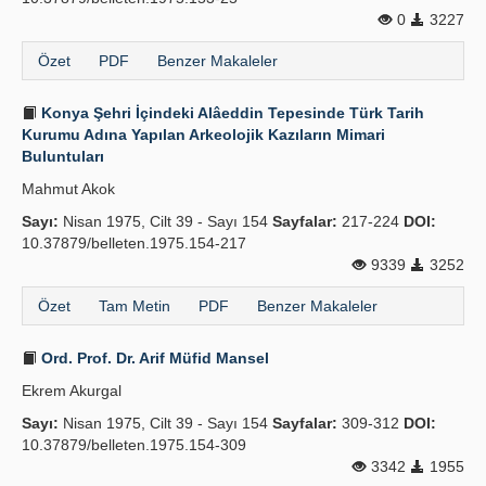
0
3227
Özet
PDF
Benzer Makaleler
Konya Şehri İçindeki Alâeddin Tepesinde Türk Tarih
Kurumu Adına Yapılan Arkeolojik Kazıların Mimari
Buluntuları
Mahmut Akok
Sayı:
Nisan 1975, Cilt 39 - Sayı 154
Sayfalar:
217-224
DOI:
10.37879/belleten.1975.154-217
9339
3252
Özet
Tam Metin
PDF
Benzer Makaleler
Ord. Prof. Dr. Arif Müfid Mansel
Ekrem Akurgal
Sayı:
Nisan 1975, Cilt 39 - Sayı 154
Sayfalar:
309-312
DOI:
10.37879/belleten.1975.154-309
3342
1955