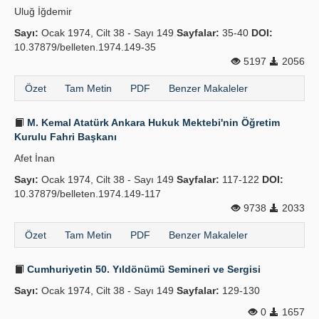
Uluğ İğdemir
Yayın Politikaları
Sayı:
Ocak 1974, Cilt 38 - Sayı 149
Sayfalar:
35-40
DOI:
10.37879/belleten.1974.149-35
Kılavuzlar
5197
2056
İletişim
Özet
Tam Metin
PDF
Benzer Makaleler
M. Kemal Atatürk Ankara Hukuk Mektebi'nin Öğretim
Kurulu Fahri Başkanı
Afet İnan
Sayı:
Ocak 1974, Cilt 38 - Sayı 149
Sayfalar:
117-122
DOI:
10.37879/belleten.1974.149-117
9738
2033
Özet
Tam Metin
PDF
Benzer Makaleler
Cumhuriyetin 50. Yıldönümü Semineri ve Sergisi
Sayı:
Ocak 1974, Cilt 38 - Sayı 149
Sayfalar:
129-130
0
1657