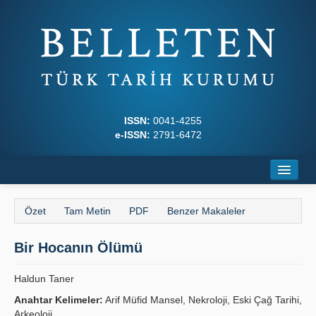
ISSN:
0041-4255
e-ISSN:
2791-6472
Ana Sayfa
Özet
Tam Metin
PDF
Benzer Makaleler
Hakkında
Bir Hocanın Ölümü
Dergi Kurulları
Yazım Kuralları
Haldun Taner
Anahtar Kelimeler:
Arif Müfid Mansel, Nekroloji, Eski Çağ Tarihi,
İlkeler
Arkeoloji