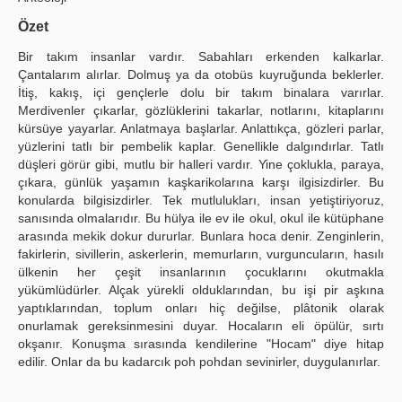
Yayın Politikaları
Özet
Bir takım insanlar vardır. Sabahları erkenden kalkarlar.
Kılavuzlar
Çantalarım alırlar. Dolmuş ya da otobüs kuyruğunda beklerler.
İtiş, kakış, içi gençlerle dolu bir takım binalara varırlar.
İletişim
Merdivenler çıkarlar, gözlüklerini takarlar, notlarını, kitaplarını
kürsüye yayarlar. Anlatmaya başlarlar. Anlattıkça, gözleri parlar,
yüzlerini tatlı bir pembelik kaplar. Genellikle dalgındırlar. Tatlı
düşleri görür gibi, mutlu bir halleri vardır. Yine çoklukla, paraya,
çıkara, günlük yaşamın kaşkarikolarına karşı ilgisizdirler. Bu
konularda bilgisizdirler. Tek mutlulukları, insan yetiştiriyoruz,
sanısında olmalarıdır. Bu hülya ile ev ile okul, okul ile kütüphane
arasında mekik dokur dururlar. Bunlara hoca denir. Zenginlerin,
fakirlerin, sivillerin, askerlerin, memurların, vurguncuların, hasılı
ülkenin her çeşit insanlarının çocuklarını okutmakla
yükümlüdürler. Alçak yürekli olduklarından, bu işi pir aşkına
yaptıklarından, toplum onları hiç değilse, plâtonik olarak
onurlamak gereksinmesini duyar. Hocaların eli öpülür, sırtı
okşanır. Konuşma sırasında kendilerine "Hocam" diye hitap
edilir. Onlar da bu kadarcık poh pohdan sevinirler, duygulanırlar.