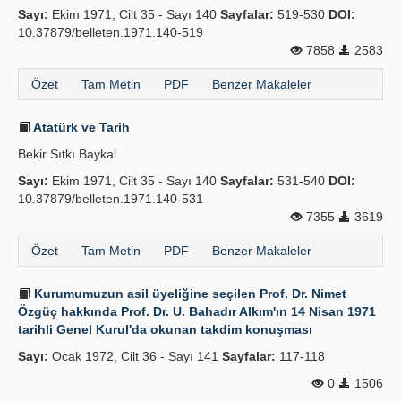
Sayı:
Ekim 1971, Cilt 35 - Sayı 140
Sayfalar:
519-530
DOI:
Yayın Politikaları
10.37879/belleten.1971.140-519
7858
2583
Kılavuzlar
Özet
Tam Metin
PDF
Benzer Makaleler
İletişim
Atatürk ve Tarih
Bekir Sıtkı Baykal
Sayı:
Ekim 1971, Cilt 35 - Sayı 140
Sayfalar:
531-540
DOI:
10.37879/belleten.1971.140-531
7355
3619
Özet
Tam Metin
PDF
Benzer Makaleler
Kurumumuzun asil üyeliğine seçilen Prof. Dr. Nimet
Özgüç hakkında Prof. Dr. U. Bahadır Alkım'ın 14 Nisan 1971
tarihli Genel Kurul'da okunan takdim konuşması
Sayı:
Ocak 1972, Cilt 36 - Sayı 141
Sayfalar:
117-118
0
1506