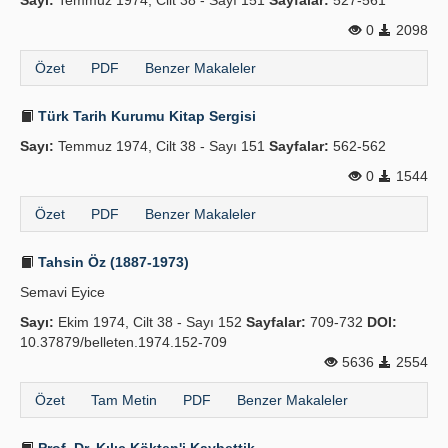
Sayı:
Temmuz 1974, Cilt 38 - Sayı 151
Sayfalar:
527-561
0
2098
Özet
PDF
Benzer Makaleler
Türk Tarih Kurumu Kitap Sergisi
Sayı:
Temmuz 1974, Cilt 38 - Sayı 151
Sayfalar:
562-562
0
1544
Özet
PDF
Benzer Makaleler
Tahsin Öz (1887-1973)
Semavi Eyice
Sayı:
Ekim 1974, Cilt 38 - Sayı 152
Sayfalar:
709-732
DOI:
10.37879/belleten.1974.152-709
5636
2554
Özet
Tam Metin
PDF
Benzer Makaleler