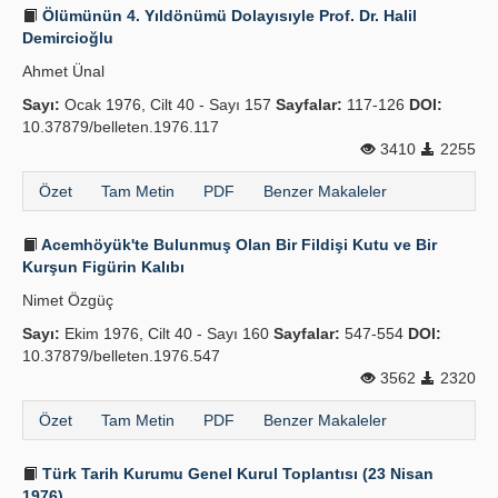
Ölümünün 4. Yıldönümü Dolayısıyle Prof. Dr. Halil
Demircioğlu
Ahmet Ünal
Sayı:
Ocak 1976, Cilt 40 - Sayı 157
Sayfalar:
117-126
DOI:
10.37879/belleten.1976.117
3410
2255
Özet
Tam Metin
PDF
Benzer Makaleler
Acemhöyük'te Bulunmuş Olan Bir Fildişi Kutu ve Bir
Kurşun Figürin Kalıbı
Nimet Özgüç
Sayı:
Ekim 1976, Cilt 40 - Sayı 160
Sayfalar:
547-554
DOI:
10.37879/belleten.1976.547
3562
2320
Özet
Tam Metin
PDF
Benzer Makaleler
Türk Tarih Kurumu Genel Kurul Toplantısı (23 Nisan
1976)