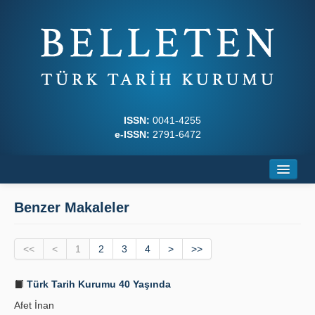
ISSN:
0041-4255
e-ISSN:
2791-6472
Ana Sayfa
Benzer Makaleler
Hakkında
<<
Dergi Kurulları
<
1
2
3
4
>
>>
Yazım Kuralları
Türk Tarih Kurumu 40 Yaşında
Afet İnan
İlkeler