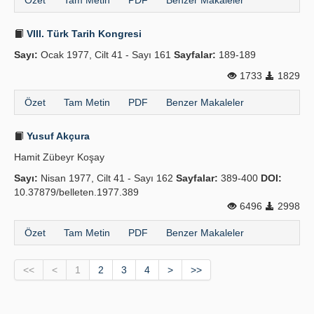
Özet
Tam Metin
PDF
Benzer Makaleler
VIII. Türk Tarih Kongresi
Sayı:
Ocak 1977, Cilt 41 - Sayı 161
Sayfalar:
189-189
1733
1829
Özet
Tam Metin
PDF
Benzer Makaleler
Yusuf Akçura
Hamit Zübeyr Koşay
Sayı:
Nisan 1977, Cilt 41 - Sayı 162
Sayfalar:
389-400
DOI:
10.37879/belleten.1977.389
6496
2998
Özet
Tam Metin
PDF
Benzer Makaleler
<<
<
1
2
3
4
>
>>