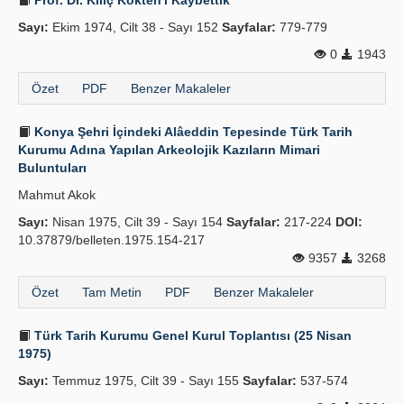
Prof. Dr. Kılıç Kökten'i Kaybettik
Sayı:
Ekim 1974, Cilt 38 - Sayı 152
Sayfalar:
779-779
0
1943
Özet
PDF
Benzer Makaleler
Konya Şehri İçindeki Alâeddin Tepesinde Türk Tarih
Kurumu Adına Yapılan Arkeolojik Kazıların Mimari
Buluntuları
Mahmut Akok
Sayı:
Nisan 1975, Cilt 39 - Sayı 154
Sayfalar:
217-224
DOI:
10.37879/belleten.1975.154-217
9357
3268
Özet
Tam Metin
PDF
Benzer Makaleler
Türk Tarih Kurumu Genel Kurul Toplantısı (25 Nisan
1975)
Sayı:
Temmuz 1975, Cilt 39 - Sayı 155
Sayfalar:
537-574