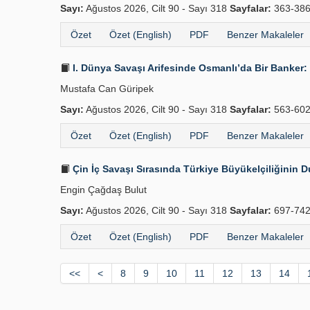
Sayı:
Ağustos 2026, Cilt 90 - Sayı 318
Sayfalar:
363-38
Özet
Özet (English)
PDF
Benzer Makaleler
I. Dünya Savaşı Arifesinde Osmanlı’da Bir Banker: 
Mustafa Can Güripek
Sayı:
Ağustos 2026, Cilt 90 - Sayı 318
Sayfalar:
563-60
Özet
Özet (English)
PDF
Benzer Makaleler
Çin İç Savaşı Sırasında Türkiye Büyükelçiliğinin D
Engin Çağdaş Bulut
Sayı:
Ağustos 2026, Cilt 90 - Sayı 318
Sayfalar:
697-74
Özet
Özet (English)
PDF
Benzer Makaleler
<<
<
8
9
10
11
12
13
14