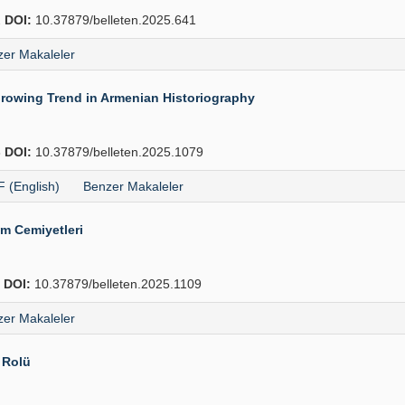
2
DOI:
10.37879/belleten.2025.641
er Makaleler
Growing Trend in Armenian Historiography
8
DOI:
10.37879/belleten.2025.1079
 (English)
Benzer Makaleler
ım Cemiyetleri
8
DOI:
10.37879/belleten.2025.1109
er Makaleler
 Rolü