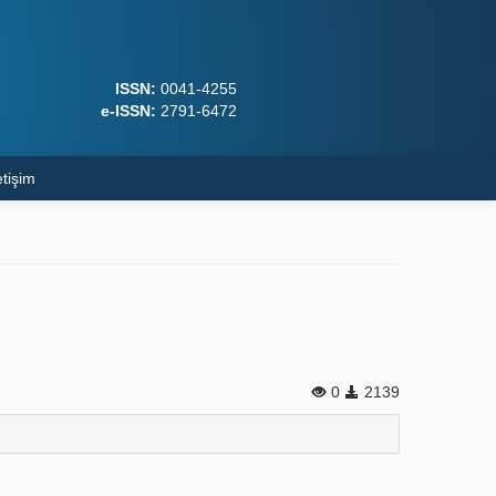
ISSN:
0041-4255
e-ISSN:
2791-6472
etişim
0
2139