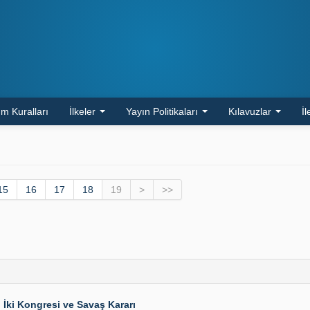
m Kuralları
İlkeler
Yayın Politikaları
Kılavuzlar
İl
15
16
17
18
19
>
>>
 İki Kongresi ve Savaş Kararı