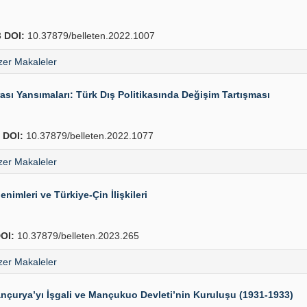
3
DOI:
10.37879/belleten.2022.1007
er Makaleler
sı Yansımaları: Türk Dış Politikasında Değişim Tartışması
6
DOI:
10.37879/belleten.2022.1077
er Makaleler
enimleri ve Türkiye-Çin İlişkileri
OI:
10.37879/belleten.2023.265
er Makaleler
nçurya’yı İşgali ve Mançukuo Devleti’nin Kuruluşu (1931-1933)