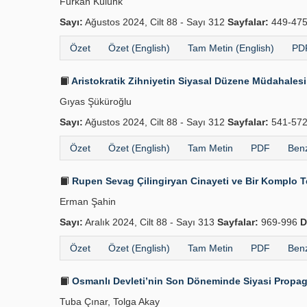
Furkan Külünk
Sayı:
Ağustos 2024, Cilt 88 - Sayı 312
Sayfalar:
449-47
Özet
Özet (English)
Tam Metin (English)
PDF
Aristokratik Zihniyetin Siyasal Düzene Müdahalesi
Gıyas Şüküroğlu
Sayı:
Ağustos 2024, Cilt 88 - Sayı 312
Sayfalar:
541-57
Özet
Özet (English)
Tam Metin
PDF
Benz
Rupen Sevag Çilingiryan Cinayeti ve Bir Komplo T
Erman Şahin
Sayı:
Aralık 2024, Cilt 88 - Sayı 313
Sayfalar:
969-996
D
Özet
Özet (English)
Tam Metin
PDF
Benz
Osmanlı Devleti’nin Son Döneminde Siyasi Propagan
Tuba Çınar, Tolga Akay