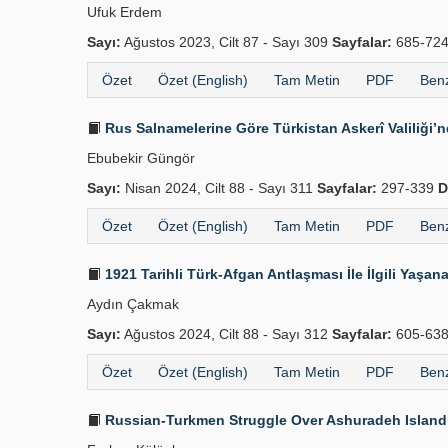
Ufuk Erdem
Sayı:
Ağustos 2023, Cilt 87 - Sayı 309
Sayfalar:
685-72
Özet
Özet (English)
Tam Metin
PDF
Benz
Rus Salnamelerine Göre Türkistan Askerî Valiliği’n
Ebubekir Güngör
Sayı:
Nisan 2024, Cilt 88 - Sayı 311
Sayfalar:
297-339
D
Özet
Özet (English)
Tam Metin
PDF
Benz
1921 Tarihli Türk-Afgan Antlaşması İle İlgili Yaşan
Aydın Çakmak
Sayı:
Ağustos 2024, Cilt 88 - Sayı 312
Sayfalar:
605-63
Özet
Özet (English)
Tam Metin
PDF
Benz
Russian-Turkmen Struggle Over Ashuradeh Island 