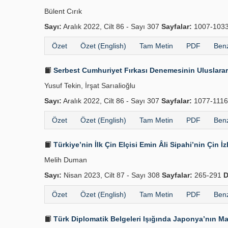
Bülent Cırık
Sayı:
Aralık 2022, Cilt 86 - Sayı 307
Sayfalar:
1007-103
Özet
Özet (English)
Tam Metin
PDF
Benz
Serbest Cumhuriyet Fırkası Denemesinin Uluslarara
Yusuf Tekin, İrşat Sarıalioğlu
Sayı:
Aralık 2022, Cilt 86 - Sayı 307
Sayfalar:
1077-111
Özet
Özet (English)
Tam Metin
PDF
Benz
Türkiye’nin İlk Çin Elçisi Emin Âli Sipahi’nin Çin İzl
Melih Duman
Sayı:
Nisan 2023, Cilt 87 - Sayı 308
Sayfalar:
265-291
D
Özet
Özet (English)
Tam Metin
PDF
Benz
Türk Diplomatik Belgeleri Işığında Japonya’nın Ma