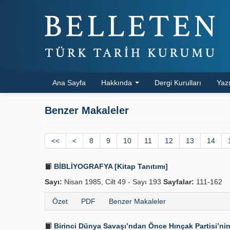
Ana Sayfa
Hakkında
Dergi Kurulları
Yazı
Benzer Makaleler
<<
<
8
9
10
11
12
13
14
BİBLİYOGRAFYA [Kitap Tanıtımı]
Sayı:
Nisan 1985, Cilt 49 - Sayı 193
Sayfalar:
111-162
Özet
PDF
Benzer Makaleler
Birinci Dünya Savaşı’ndan Önce Hınçak Partisi’nin