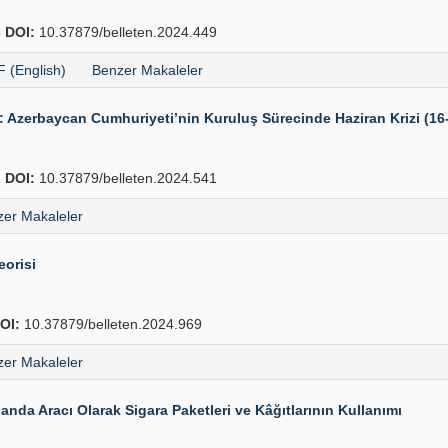
5
DOI:
10.37879/belleten.2024.449
 (English)
Benzer Makaleler
: Azerbaycan Cumhuriyeti’nin Kuruluş Sürecinde Haziran Krizi (16
2
DOI:
10.37879/belleten.2024.541
er Makaleler
eorisi
OI:
10.37879/belleten.2024.969
er Makaleler
da Aracı Olarak Sigara Paketleri ve Kâğıtlarının Kullanımı