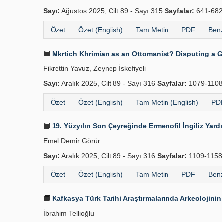
Sayı:
Ağustos 2025, Cilt 89 - Sayı 315
Sayfalar:
641-68
Özet
Özet (English)
Tam Metin
PDF
Benz
Mkrtich Khrimian as an Ottomanist? Disputing a 
Fikrettin Yavuz, Zeynep İskefiyeli
Sayı:
Aralık 2025, Cilt 89 - Sayı 316
Sayfalar:
1079-110
Özet
Özet (English)
Tam Metin (English)
PDF
19. Yüzyılın Son Çeyreğinde Ermenofil İngiliz Yard
Emel Demir Görür
Sayı:
Aralık 2025, Cilt 89 - Sayı 316
Sayfalar:
1109-115
Özet
Özet (English)
Tam Metin
PDF
Benz
Kafkasya Türk Tarihi Araştırmalarında Arkeolojinin
İbrahim Tellioğlu