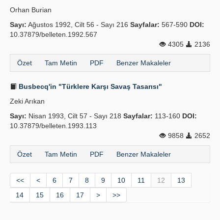
Orhan Burian
Sayı:
Ağustos 1992, Cilt 56 - Sayı 216
Sayfalar:
567-590
DOI:
10.37879/belleten.1992.567
4305
2136
Özet
Tam Metin
PDF
Benzer Makaleler
Busbecq'in "Türklere Karşı Savaş Tasarısı"
Zeki Arıkan
Sayı:
Nisan 1993, Cilt 57 - Sayı 218
Sayfalar:
113-160
DOI:
10.37879/belleten.1993.113
9858
2652
Özet
Tam Metin
PDF
Benzer Makaleler
<<
<
6
7
8
9
10
11
12
13
14
15
16
17
>
>>