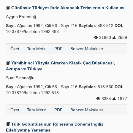
Günümüz Türkiyesi'nde Akrabalık Terimlerinin Kullanımı
Aygen Erdentuğ
Sayı:
Ağustos 1992, Cilt 56 - Sayı 216
Sayfalar:
483-512
DOI:
10.37879/belleten.1992.483
21880
2589
Özet
Tam Metin
PDF
Benzer Makaleler
Yirmibirinci Yüzyıla Girerken Klasik Çağ Düşüncesi,
Avrupa ve Türkiye
Suat Sinanoğlu
Sayı:
Ağustos 1992, Cilt 56 - Sayı 216
Sayfalar:
513-530
DOI:
10.37879/belleten.1992.513
3354
1977
Özet
Tam Metin
PDF
Benzer Makaleler
Türk Görüntüsünün Rönesans Dönemi İngiliz
Edebiyatına Yansıması