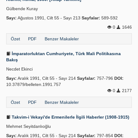
Gülbende Kuray
Sayı:
Ağustos 1991, Cilt 55 - Sayı 213
Sayfalar:
589-592
0
1646
Özet
PDF
Benzer Makaleler
İmparatorluktan Cumhuriyete, Türk Mali Politikasına
Bakış
Necdet Ekinci
Sayı:
Aralık 1991, Cilt 55 - Sayı 214
Sayfalar:
757-796
DOI:
10.37879/belleten.1991.757
0
2177
Özet
PDF
Benzer Makaleler
Takvim-i Vekayi'de Ermenilerle İlgili Haberler (1908-1915)
Mehmet Seyitdanlıoğlu
Sayı:
Aralık 1991, Cilt 55 - Sayı 214
Sayfalar:
797-854
DOI: