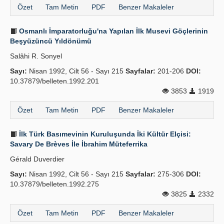
Özet
Tam Metin
PDF
Benzer Makaleler
Osmanlı İmparatorluğu'na Yapılan İlk Musevi Göçlerinin
Beşyüzüncü Yıldönümü
Salâhi R. Sonyel
Sayı:
Nisan 1992, Cilt 56 - Sayı 215
Sayfalar:
201-206
DOI:
10.37879/belleten.1992.201
3853
1919
Özet
Tam Metin
PDF
Benzer Makaleler
İlk Türk Basımevinin Kuruluşunda İki Kültür Elçisi:
Savary De Brèves İle İbrahim Müteferrika
Gérald Duverdier
Sayı:
Nisan 1992, Cilt 56 - Sayı 215
Sayfalar:
275-306
DOI:
10.37879/belleten.1992.275
3825
2332
Özet
Tam Metin
PDF
Benzer Makaleler