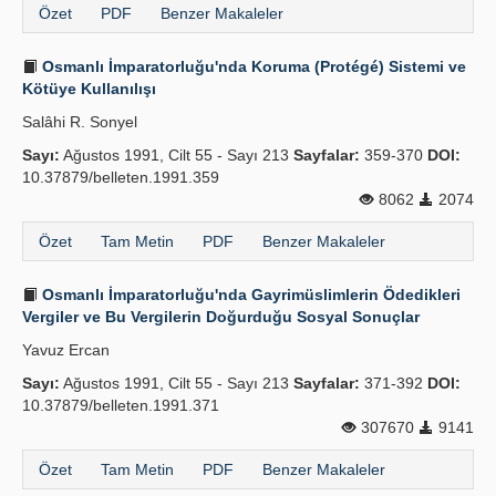
Özet
PDF
Benzer Makaleler
Osmanlı İmparatorluğu'nda Koruma (Protégé) Sistemi ve
Kötüye Kullanılışı
Salâhi R. Sonyel
Sayı:
Ağustos 1991, Cilt 55 - Sayı 213
Sayfalar:
359-370
DOI:
10.37879/belleten.1991.359
8062
2074
Özet
Tam Metin
PDF
Benzer Makaleler
Osmanlı İmparatorluğu'nda Gayrimüslimlerin Ödedikleri
Vergiler ve Bu Vergilerin Doğurduğu Sosyal Sonuçlar
Yavuz Ercan
Sayı:
Ağustos 1991, Cilt 55 - Sayı 213
Sayfalar:
371-392
DOI:
10.37879/belleten.1991.371
307670
9141
Özet
Tam Metin
PDF
Benzer Makaleler