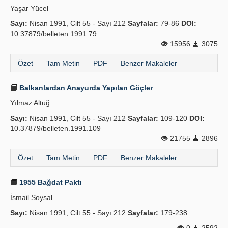
Yaşar Yücel
Yayın Politikaları
Sayı:
Nisan 1991, Cilt 55 - Sayı 212
Sayfalar:
79-86
DOI:
10.37879/belleten.1991.79
Kılavuzlar
15956
3075
İletişim
Özet
Tam Metin
PDF
Benzer Makaleler
Balkanlardan Anayurda Yapılan Göçler
Yılmaz Altuğ
Sayı:
Nisan 1991, Cilt 55 - Sayı 212
Sayfalar:
109-120
DOI:
10.37879/belleten.1991.109
21755
2896
Özet
Tam Metin
PDF
Benzer Makaleler
1955 Bağdat Paktı
İsmail Soysal
Sayı:
Nisan 1991, Cilt 55 - Sayı 212
Sayfalar:
179-238