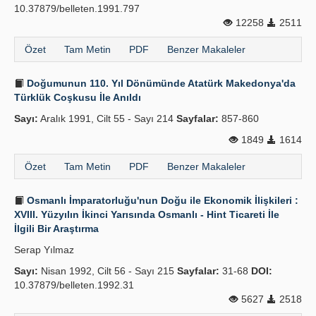
10.37879/belleten.1991.797
12258
2511
Özet
Tam Metin
PDF
Benzer Makaleler
Doğumunun 110. Yıl Dönümünde Atatürk Makedonya'da
Türklük Coşkusu İle Anıldı
Sayı:
Aralık 1991, Cilt 55 - Sayı 214
Sayfalar:
857-860
1849
1614
Özet
Tam Metin
PDF
Benzer Makaleler
Osmanlı İmparatorluğu'nun Doğu ile Ekonomik İlişkileri :
XVIII. Yüzyılın İkinci Yarısında Osmanlı - Hint Ticareti İle
İlgili Bir Araştırma
Serap Yılmaz
Sayı:
Nisan 1992, Cilt 56 - Sayı 215
Sayfalar:
31-68
DOI:
10.37879/belleten.1992.31
5627
2518