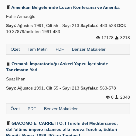
Amerikan Belgelerinde Lozan Konferansı ve Amerika
Fahir Armaoğlu
Sayı:
Ağustos 1991, Cilt 55 - Sayı 213
Sayfalar:
483-528
DOI:
10.37879/belleten.1991.483
17178
3218
Özet
Tam Metin
PDF
Benzer Makaleler
Osmanlı İmparatorluğu Askeri Yapısı İçerisinde
Tanzimatın Yeri
Suat İlhan
Sayı:
Ağustos 1991, Cilt 55 - Sayı 213
Sayfalar:
563-578
0
2048
Özet
PDF
Benzer Makaleler
GIACOMO E. CARRETTO, I Turchi del Mediterraneo,
dall'ultimo impero islamico alla nouva Turchia, Editori
Riuniti, Roma, 1989. [Kitap Tanıtımı]