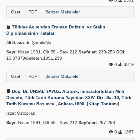
0
2592
Özet
PDF
Benzer Makaleler
Türkiye Açısından Truman Doktrini ve Stalin
Diplomasisinin Hataları
Ali Rasizade Şamiloğlu
Sayı:
Nisan 1991, Cilt 55 - Sayı 212
Sayfalar:
239-256
DOI:
10.37879/belleten.1991.239
0
3819
Özet
PDF
Benzer Makaleler
Doç. Dr. ÜNSAL YAVUZ, Atatürk, İmparatorluktan Milli
Devlete, Türk Tarih Kurumu Yayınları XXIV. Dizi-Sa. 10, Türk
Tarih Kurumu Basımevi, Ankara-1990. [Kitap Tanıtımı]
İzzet Öztoprak
Sayı:
Nisan 1991, Cilt 55 - Sayı 212
Sayfalar:
257-268
0
1887