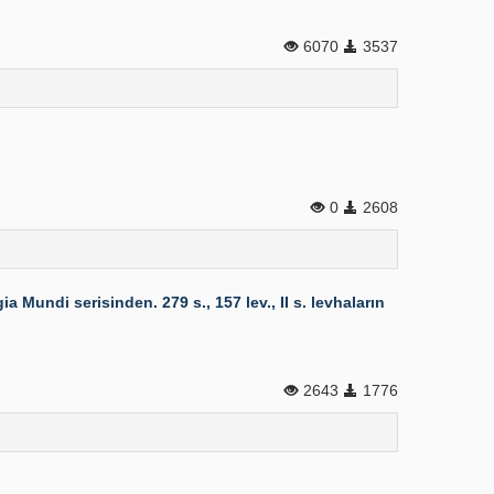
6070
3537
0
2608
Mundi serisinden. 279 s., 157 lev., II s. levhaların
2643
1776