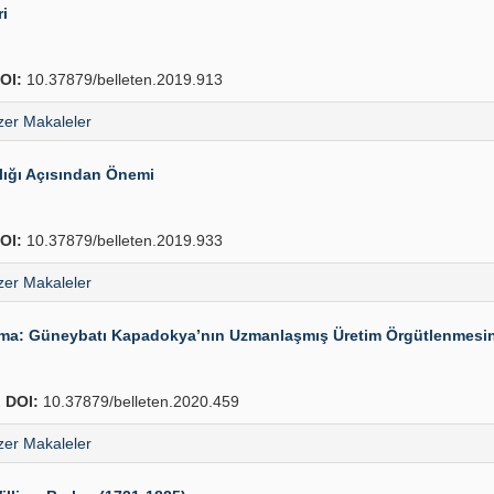
ri
OI:
10.37879/belleten.2019.913
er Makaleler
ılığı Açısından Önemi
OI:
10.37879/belleten.2019.933
er Makaleler
a: Güneybatı Kapadokya’nın Uzmanlaşmış Üretim Örgütlenmesine
2
DOI:
10.37879/belleten.2020.459
er Makaleler