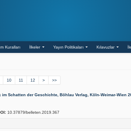
m Kuralları
İlkeler
Yayın Politikaları
Kılavuzlar
İl
10
11
12
>
>>
 Schatten der Geschichte, Böhlau Verlag, Köln-Weimar-Wien 2016
OI:
10.37879/belleten.2019.367