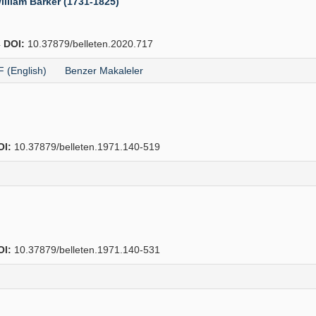
lliam Barker (1731-1825)
4
DOI:
10.37879/belleten.2020.717
 (English)
Benzer Makaleler
OI:
10.37879/belleten.1971.140-519
OI:
10.37879/belleten.1971.140-531