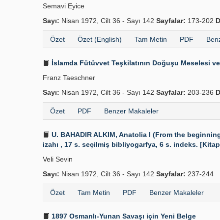
Semavi Eyice
Sayı:
Nisan 1972, Cilt 36 - Sayı 142
Sayfalar:
173-202
D
Özet
Özet (English)
Tam Metin
PDF
Benz
İslamda Fütüvvet Teşkilatının Doğuşu Meselesi ve T
Franz Taeschner
Sayı:
Nisan 1972, Cilt 36 - Sayı 142
Sayfalar:
203-236
D
Özet
PDF
Benzer Makaleler
U. BAHADIR ALKIM, Anatolia I (From the beginnings 
izahı , 17 s. seçilmiş bibliyogarfya, 6 s. indeks. [Kitap
Veli Sevin
Sayı:
Nisan 1972, Cilt 36 - Sayı 142
Sayfalar:
237-244
Özet
Tam Metin
PDF
Benzer Makaleler
1897 Osmanlı-Yunan Savaşı için Yeni Belge