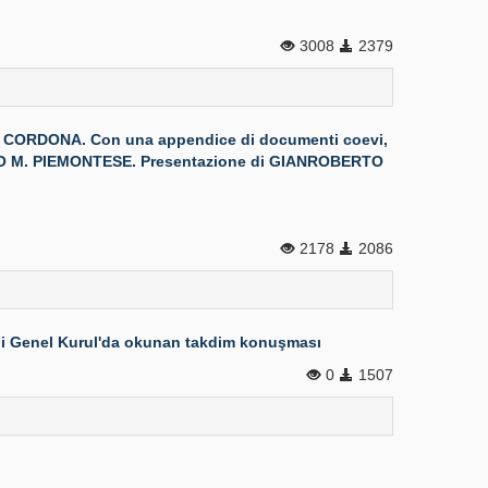
3008
2379
 R. CORDONA. Con una appendice di documenti coevi,
NGELO M. PIEMONTESE. Presentazione di GIANROBERTO
2178
2086
ihli Genel Kurul'da okunan takdim konuşması
0
1507