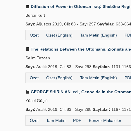
Diffusion of Power in Ottoman Iraq: Shebāna Regime
Burcu Kurt
Sayı:
Ağustos 2019, Cilt 83 - Sayı 297
Sayfalar:
633-66
Özet
Özet (English)
Tam Metin (English)
PDF
The Relations Between the Ottomans, Zionists and 
Selim Tezcan
Sayı:
Aralık 2019, Cilt 83 - Sayı 298
Sayfalar:
1131-116
Özet
Özet (English)
Tam Metin (English)
PDF
GEORGE SHIRINIAN, ed., Genocide in the Ottoman E
Yücel Güçlü
Sayı:
Aralık 2019, Cilt 83 - Sayı 298
Sayfalar:
1167-117
Özet
Tam Metin
PDF
Benzer Makaleler