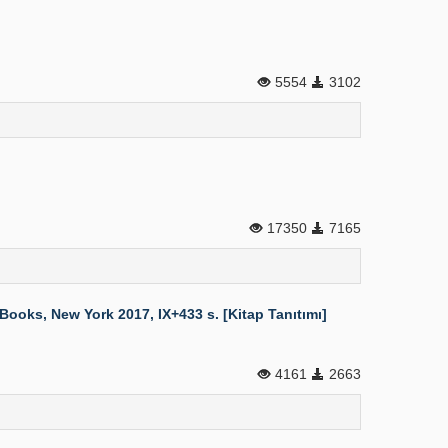
5554
3102
17350
7165
oks, New York 2017, IX+433 s. [Kitap Tanıtımı]
4161
2663