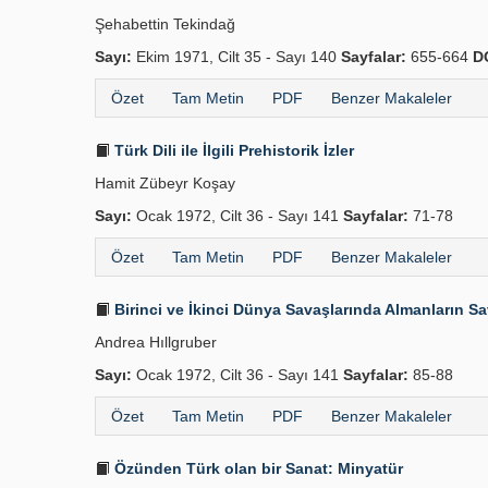
Şehabettin Tekindağ
Sayı:
Ekim 1971, Cilt 35 - Sayı 140
Sayfalar:
655-664
D
Özet
Tam Metin
PDF
Benzer Makaleler
Türk Dili ile İlgili Prehistorik İzler
Hamit Zübeyr Koşay
Sayı:
Ocak 1972, Cilt 36 - Sayı 141
Sayfalar:
71-78
Özet
Tam Metin
PDF
Benzer Makaleler
Birinci ve İkinci Dünya Savaşlarında Almanların Sa
Andrea Hıllgruber
Sayı:
Ocak 1972, Cilt 36 - Sayı 141
Sayfalar:
85-88
Özet
Tam Metin
PDF
Benzer Makaleler
Özünden Türk olan bir Sanat: Minyatür