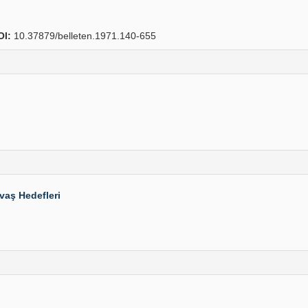
OI:
10.37879/belleten.1971.140-655
vaş Hedefleri