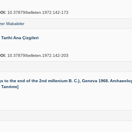
OI:
10.37879/belleten.1972.142-173
er Makaleler
arihi Ana Çizgileri
OI:
10.37879/belleten.1972.142-203
to the end of the 2nd millenium B. C.), Geneva 1968. Archaeologia 
 Tanıtımı]