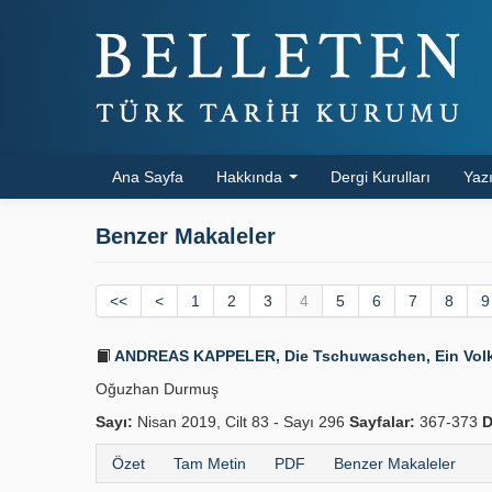
Ana Sayfa
Hakkında
Dergi Kurulları
Yazı
Benzer Makaleler
<<
<
1
2
3
4
5
6
7
8
9
ANDREAS KAPPELER, Die Tschuwaschen, Ein Volk im
Oğuzhan Durmuş
Sayı:
Nisan 2019, Cilt 83 - Sayı 296
Sayfalar:
367-373
D
Özet
Tam Metin
PDF
Benzer Makaleler