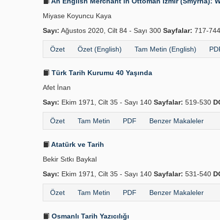
An English Merchant in Ottoman İzmir (Smyrna): Wi
Miyase Koyuncu Kaya
Sayı:
Ağustos 2020, Cilt 84 - Sayı 300
Sayfalar:
717-74
Özet
Özet (English)
Tam Metin (English)
PDF
Türk Tarih Kurumu 40 Yaşında
Afet İnan
Sayı:
Ekim 1971, Cilt 35 - Sayı 140
Sayfalar:
519-530
D
Özet
Tam Metin
PDF
Benzer Makaleler
Atatürk ve Tarih
Bekir Sıtkı Baykal
Sayı:
Ekim 1971, Cilt 35 - Sayı 140
Sayfalar:
531-540
D
Özet
Tam Metin
PDF
Benzer Makaleler
Osmanlı Tarih Yazıcılığı