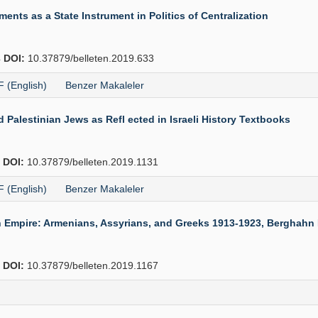
nts as a State Instrument in Politics of Centralization
4
DOI:
10.37879/belleten.2019.633
 (English)
Benzer Makaleler
Palestinian Jews as Refl ected in Israeli History Textbooks
6
DOI:
10.37879/belleten.2019.1131
 (English)
Benzer Makaleler
mpire: Armenians, Assyrians, and Greeks 1913-1923, Berghahn Bo
1
DOI:
10.37879/belleten.2019.1167