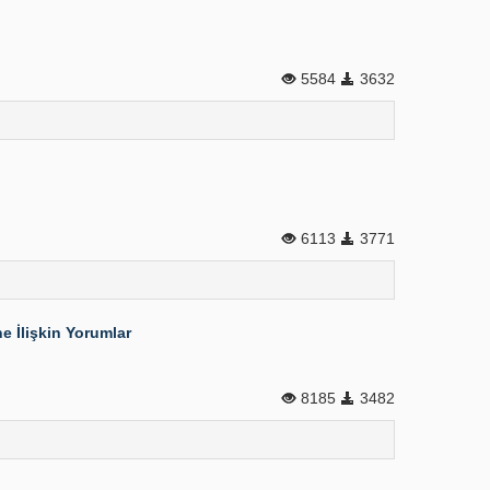
5584
3632
6113
3771
 İlişkin Yorumlar
8185
3482