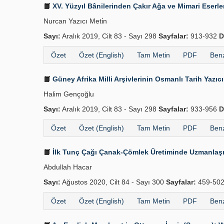
XV. Yüzyıl Bânilerinden Çakır Ağa ve Mimari Eserle
Nurcan Yazıcı Meti̇n
Sayı:
Aralık 2019, Cilt 83 - Sayı 298
Sayfalar:
913-932
D
Özet
Özet (English)
Tam Metin
PDF
Benz
Güney Afrika Milli Arşivlerinin Osmanlı Tarih Yazıc
Halim Gençoğlu
Sayı:
Aralık 2019, Cilt 83 - Sayı 298
Sayfalar:
933-956
D
Özet
Özet (English)
Tam Metin
PDF
Benz
İlk Tunç Çağı Çanak-Çömlek Üretiminde Uzmanlaşm
Abdullah Hacar
Sayı:
Ağustos 2020, Cilt 84 - Sayı 300
Sayfalar:
459-50
Özet
Özet (English)
Tam Metin
PDF
Benz