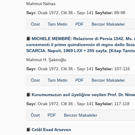
Mahmut Nahas
Sayı:
Ocak 1972, Cilt 36 - Sayı 141
Sayfalar:
89-98
Özet
Tam Metin
PDF
Benzer Makaleler
MICHELE MEMBRÈ: Relazione di Persia 1542. Ms. i
corcernenti il primo quindicennio di regno dello 
SCARCIA. Napoli, 1969 LXX + 255 sayfa. [Kitap Tanıtı
Mahmut H. Şakiroğlu
Sayı:
Ocak 1972, Cilt 36 - Sayı 141
Sayfalar:
107-116
Özet
Tam Metin
PDF
Benzer Makaleler
Kurumumuzun asil üyeliğine seçilen Prof. Dr. Nime
Sayı:
Ocak 1972, Cilt 36 - Sayı 141
Sayfalar:
117-118
Özet
PDF
Benzer Makaleler
Celâl Esad Arseven