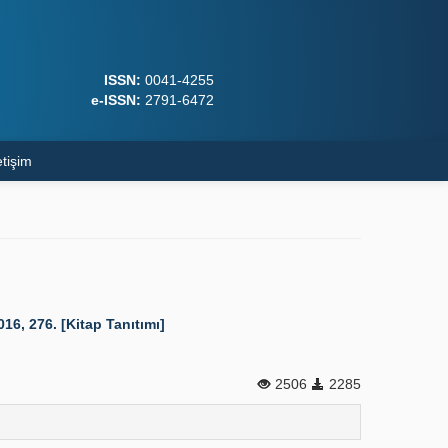
ISSN:
0041-4255
e-ISSN:
2791-6472
etişim
, 276. [Kitap Tanıtımı]
2506
2285