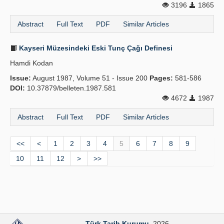
3196
1865
Abstract
Full Text
PDF
Similar Articles
Kayseri Müzesindeki Eski Tunç Çağı Definesi
Hamdi Kodan
Issue:
August 1987, Volume 51 - Issue 200
Pages:
581-586
DOI:
10.37879/belleten.1987.581
4672
1987
Abstract
Full Text
PDF
Similar Articles
<<
<
1
2
3
4
5
6
7
8
9
10
11
12
>
>>
Türk Tarih Kurumu
. 2026