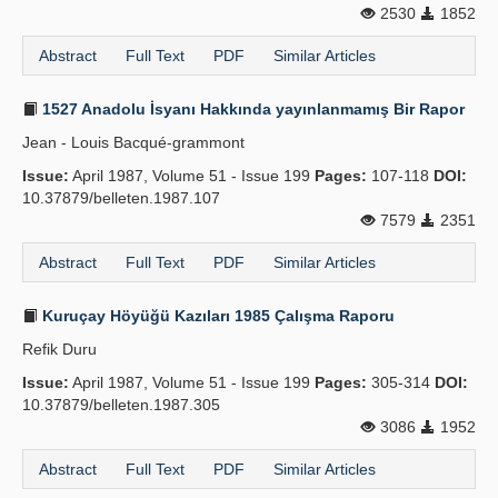
2530
1852
Abstract
Full Text
PDF
Similar Articles
1527 Anadolu İsyanı Hakkında yayınlanmamış Bir Rapor
Jean - Louis Bacqué-grammont
Issue:
April 1987, Volume 51 - Issue 199
Pages:
107-118
DOI:
10.37879/belleten.1987.107
7579
2351
Abstract
Full Text
PDF
Similar Articles
Kuruçay Höyüğü Kazıları 1985 Çalışma Raporu
Refik Duru
Issue:
April 1987, Volume 51 - Issue 199
Pages:
305-314
DOI:
10.37879/belleten.1987.305
3086
1952
Abstract
Full Text
PDF
Similar Articles