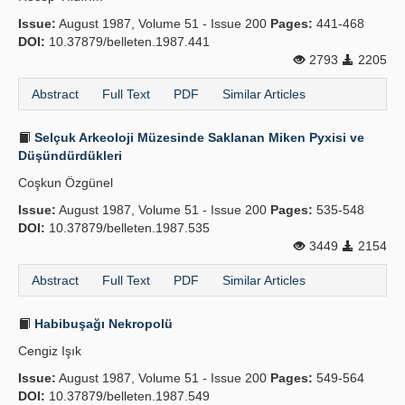
Issue:
August 1987, Volume 51 - Issue 200
Pages:
441-468
DOI:
10.37879/belleten.1987.441
2793
2205
Abstract
Full Text
PDF
Similar Articles
Selçuk Arkeoloji Müzesinde Saklanan Miken Pyxisi ve
Düşündürdükleri
Coşkun Özgünel
Issue:
August 1987, Volume 51 - Issue 200
Pages:
535-548
DOI:
10.37879/belleten.1987.535
3449
2154
Abstract
Full Text
PDF
Similar Articles
Habibuşağı Nekropolü
Cengiz Işık
Issue:
August 1987, Volume 51 - Issue 200
Pages:
549-564
DOI:
10.37879/belleten.1987.549