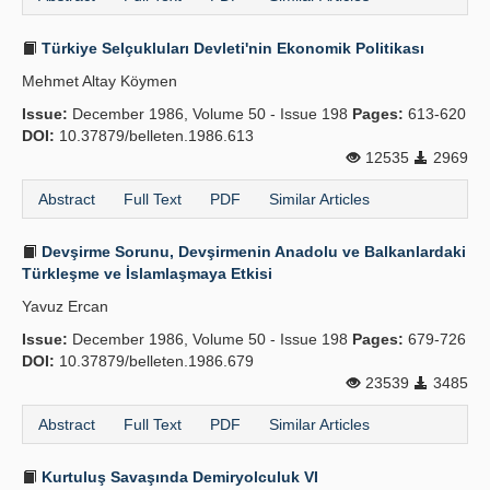
Türkiye Selçukluları Devleti'nin Ekonomik Politikası
Mehmet Altay Köymen
Issue:
December 1986, Volume 50 - Issue 198
Pages:
613-620
DOI:
10.37879/belleten.1986.613
12535
2969
Abstract
Full Text
PDF
Similar Articles
Devşirme Sorunu, Devşirmenin Anadolu ve Balkanlardaki
Türkleşme ve İslamlaşmaya Etkisi
Yavuz Ercan
Issue:
December 1986, Volume 50 - Issue 198
Pages:
679-726
DOI:
10.37879/belleten.1986.679
23539
3485
Abstract
Full Text
PDF
Similar Articles
Kurtuluş Savaşında Demiryolculuk VI