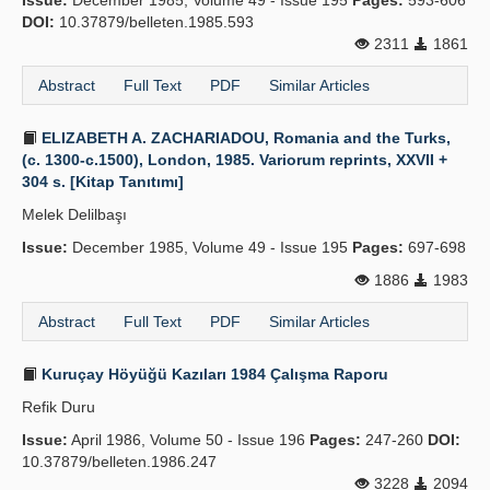
Issue:
December 1985, Volume 49 - Issue 195
Pages:
593-606
DOI:
10.37879/belleten.1985.593
2311
1861
Abstract
Full Text
PDF
Similar Articles
ELIZABETH A. ZACHARIADOU, Romania and the Turks,
(c. 1300-c.1500), London, 1985. Variorum reprints, XXVII +
304 s. [Kitap Tanıtımı]
Melek Delilbaşı
Issue:
December 1985, Volume 49 - Issue 195
Pages:
697-698
1886
1983
Abstract
Full Text
PDF
Similar Articles
Kuruçay Höyüğü Kazıları 1984 Çalışma Raporu
Refik Duru
Issue:
April 1986, Volume 50 - Issue 196
Pages:
247-260
DOI:
10.37879/belleten.1986.247
3228
2094