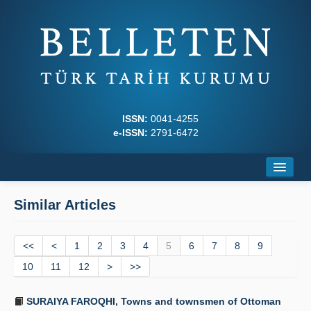
ISSN:
0041-4255
e-ISSN:
2791-6472
Home
Similar Articles
About
<<
Journal Boards
<
1
2
3
4
5
6
7
8
9
10
11
12
>
>>
Writing Rules
SURAIYA FAROQHI, Towns and townsmen of Ottoman
Principles