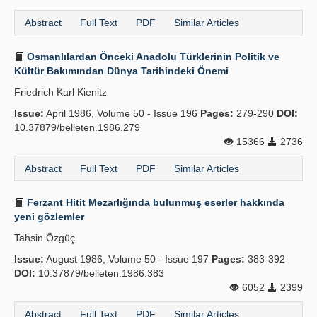
Abstract
Full Text
PDF
Similar Articles
Osmanlılardan Önceki Anadolu Türklerinin Politik ve
Kültür Bakımından Dünya Tarihindeki Önemi
Friedrich Karl Kienitz
Issue:
April 1986, Volume 50 - Issue 196
Pages:
279-290
DOI:
10.37879/belleten.1986.279
15366
2736
Abstract
Full Text
PDF
Similar Articles
Ferzant Hitit Mezarlığında bulunmuş eserler hakkında
yeni gözlemler
Tahsin Özgüç
Issue:
August 1986, Volume 50 - Issue 197
Pages:
383-392
DOI:
10.37879/belleten.1986.383
6052
2399
Abstract
Full Text
PDF
Similar Articles