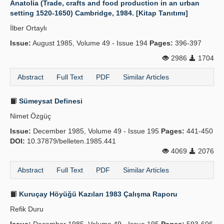
Anatolia (Trade, crafts and food production in an urban
setting 1520-1650) Cambridge, 1984. [Kitap Tanıtımı]
Publication Policies
İlber Ortaylı
Guidelines
Issue:
August 1985, Volume 49 - Issue 194
Pages:
396-397
Contact Us
2986
1704
Abstract
Full Text
PDF
Similar Articles
Sümeysat Definesi
Nimet Özgüç
Issue:
December 1985, Volume 49 - Issue 195
Pages:
441-450
DOI:
10.37879/belleten.1985.441
4069
2076
Abstract
Full Text
PDF
Similar Articles
Kuruçay Höyüğü Kazıları 1983 Çalışma Raporu
Refik Duru