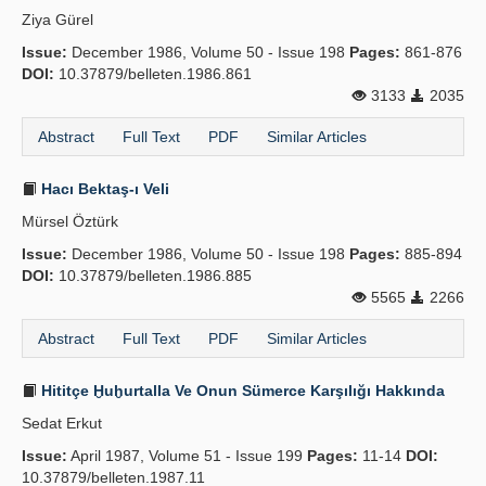
Ziya Gürel
Issue:
December 1986, Volume 50 - Issue 198
Pages:
861-876
DOI:
10.37879/belleten.1986.861
3133
2035
Abstract
Full Text
PDF
Similar Articles
Hacı Bektaş-ı Veli
Mürsel Öztürk
Issue:
December 1986, Volume 50 - Issue 198
Pages:
885-894
DOI:
10.37879/belleten.1986.885
5565
2266
Abstract
Full Text
PDF
Similar Articles
Hititçe Ḫuḫurtalla Ve Onun Sümerce Karşılığı Hakkında
Sedat Erkut
Issue:
April 1987, Volume 51 - Issue 199
Pages:
11-14
DOI:
10.37879/belleten.1987.11