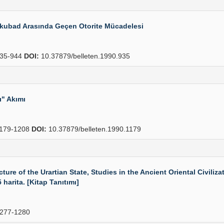
eykubad Arasında Geçen Otorite Mücadelesi
35-944
DOI:
10.37879/belleten.1990.935
" Akımı
179-1208
DOI:
10.37879/belleten.1990.1179
e of the Urartian State, Studies in the Ancient Oriental Civilizat
 harita. [Kitap Tanıtımı]
277-1280