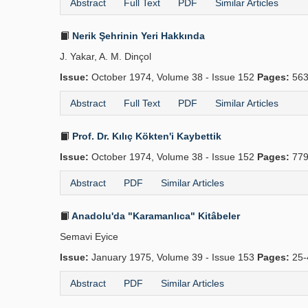
Abstract
Full Text
PDF
Similar Articles
Nerik Şehrinin Yeri Hakkında
J. Yakar, A. M. Dinçol
Issue:
October 1974, Volume 38 - Issue 152
Pages:
563
Abstract
Full Text
PDF
Similar Articles
Prof. Dr. Kılıç Kökten'i Kaybettik
Issue:
October 1974, Volume 38 - Issue 152
Pages:
779
Abstract
PDF
Similar Articles
Anadolu'da "Karamanlıca" Kitâbeler
Semavi Eyice
Issue:
January 1975, Volume 39 - Issue 153
Pages:
25-
Abstract
PDF
Similar Articles