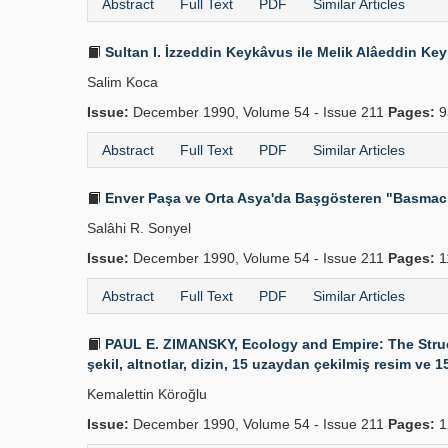
Abstract
Full Text
PDF
Similar Articles
Sultan I. İzzeddin Keykâvus ile Melik Alâeddin K
Salim Koca
Issue:
December 1990, Volume 54 - Issue 211
Pages:
9
Abstract
Full Text
PDF
Similar Articles
Enver Paşa ve Orta Asya'da Başgösteren "Basmacı
Salâhi R. Sonyel
Issue:
December 1990, Volume 54 - Issue 211
Pages:
1
Abstract
Full Text
PDF
Similar Articles
PAUL E. ZIMANSKY, Ecology and Empire: The Structur
şekil, altnotlar, dizin, 15 uzaydan çekilmiş resim ve 15
Kemalettin Köroğlu
Issue:
December 1990, Volume 54 - Issue 211
Pages:
1