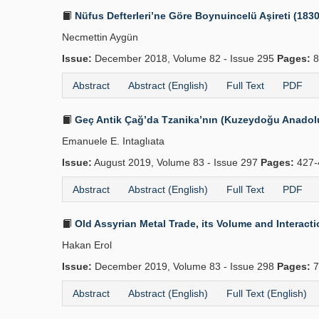
Nüfus Defterleri’ne Göre Boynuincelü Aşireti (183
Necmettin Aygün
Issue:
December 2018, Volume 82 - Issue 295
Pages:
8
Abstract
Abstract (English)
Full Text
PDF
Geç Antik Çağ’da Tzanika’nın (Kuzeydoğu Anadolu)
Emanuele E. Intaglıata
Issue:
August 2019, Volume 83 - Issue 297
Pages:
427-
Abstract
Abstract (English)
Full Text
PDF
Old Assyrian Metal Trade, its Volume and Interact
Hakan Erol
Issue:
December 2019, Volume 83 - Issue 298
Pages:
7
Abstract
Abstract (English)
Full Text (English)