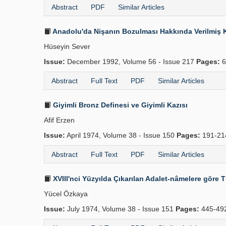
Abstract
PDF
Similar Articles
Anadolu'da Nişanın Bozulması Hakkında Verilmiş 
Hüseyin Sever
Issue:
December 1992, Volume 56 - Issue 217
Pages:
6
Abstract
Full Text
PDF
Similar Articles
Giyimli Bronz Definesi ve Giyimli Kazısı
Afif Erzen
Issue:
April 1974, Volume 38 - Issue 150
Pages:
191-2
Abstract
Full Text
PDF
Similar Articles
XVIII'nci Yüzyılda Çıkarılan Adalet-nâmelere göre 
Yücel Özkaya
Issue:
July 1974, Volume 38 - Issue 151
Pages:
445-49