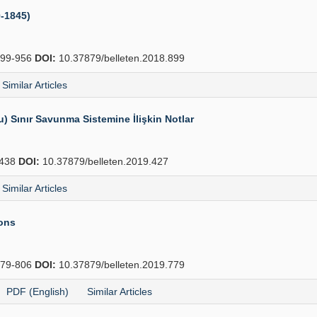
0-1845)
99-956
DOI:
10.37879/belleten.2018.899
Similar Articles
 Sınır Savunma Sistemine İlişkin Notlar
438
DOI:
10.37879/belleten.2019.427
Similar Articles
ions
79-806
DOI:
10.37879/belleten.2019.779
PDF (English)
Similar Articles