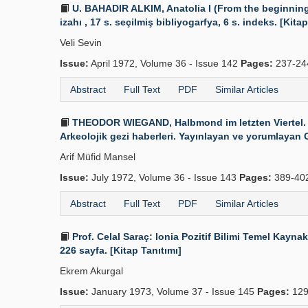
U. BAHADIR ALKIM, Anatolia I (From the beginnings 
izahı , 17 s. seçilmiş bibliyogarfya, 6 s. indeks. [Kitap
Veli Sevin
Issue:
April 1972, Volume 36 - Issue 142
Pages:
237-24
Abstract
Full Text
PDF
Similar Articles
THEODOR WIEGAND, Halbmond im letzten Viertel. A
Arkeolojik gezi haberleri. Yayınlayan ve yorumlayan 
Arif Müfid Mansel
Issue:
July 1972, Volume 36 - Issue 143
Pages:
389-40
Abstract
Full Text
PDF
Similar Articles
Prof. Celal Saraç: lonia Pozitif Bilimi Temel Kaynakl
226 sayfa. [Kitap Tanıtımı]
Ekrem Akurgal
Issue:
January 1973, Volume 37 - Issue 145
Pages:
129