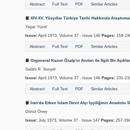
Abstract
Full Text
PDF
Similar Articles
XIV-XV. Yüzyıllar Türkiye Tarihi Hakkında Araştırma
Yaşar Yücel
Issue:
April 1973, Volume 37 - Issue 146
Pages:
159-1
Abstract
Full Text
PDF
Similar Articles
Orgeneral Kazım Özalp'ın Anıları ile İlgili Bir Açıkl
Salâhi R. Sonyel
Issue:
April 1973, Volume 37 - Issue 146
Pages:
231-2
Abstract
Full Text
PDF
Similar Articles
İran'da Erken İslam Devri Alçı İşçiliğinin Anadolu 
Gönül Öney
Issue:
July 1973, Volume 37 - Issue 147
Pages:
257-26