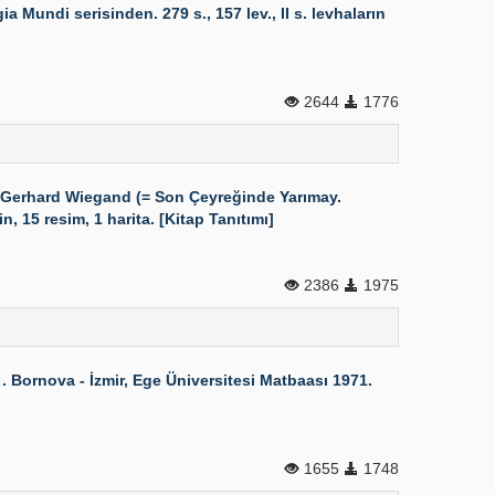
Mundi serisinden. 279 s., 157 lev., II s. levhaların
2644
1776
Gerhard Wiegand (= Son Çeyreğinde Yarımay.
 15 resim, 1 harita. [Kitap Tanıtımı]
2386
1975
1 . Bornova - İzmir, Ege Üniversitesi Matbaası 1971.
1655
1748