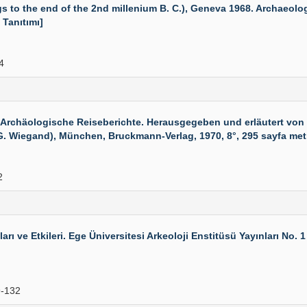
to the end of the 2nd millenium B. C.), Geneva 1968. Archaeologia 
 Tanıtımı]
4
rchäologische Reiseberichte. Herausgegeben und erläutert von 
G. Wiegand), München, Bruckmann-Verlag, 1970, 8°, 295 sayfa metin,
2
arı ve Etkileri. Ege Üniversitesi Arkeoloji Enstitüsü Yayınları No. 
-132