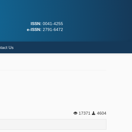
ISSN:
0041-4255
e-ISSN:
2791-6472
tact Us
17371
4604