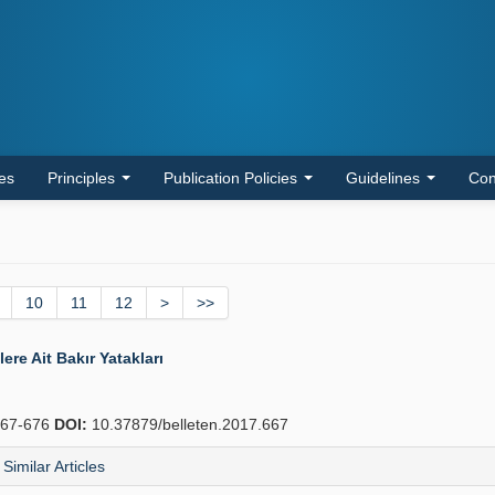
les
Principles
Publication Policies
Guidelines
Con
10
11
12
>
>>
re Ait Bakır Yatakları
67-676
DOI:
10.37879/belleten.2017.667
Similar Articles