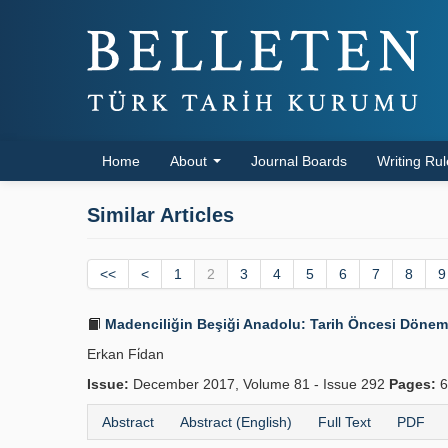
Home
About
Journal Boards
Writing Ru
Similar Articles
<<
<
1
2
3
4
5
6
7
8
9
Madenciliğin Beşiği Anadolu: Tarih Öncesi Dönemle
Erkan Fi̇dan
Issue:
December 2017, Volume 81 - Issue 292
Pages:
6
Abstract
Abstract (English)
Full Text
PDF