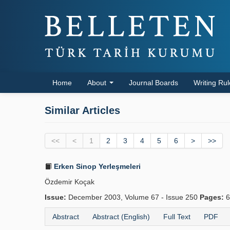
Home
About
Journal Boards
Writing Ru
Similar Articles
<<
<
1
2
3
4
5
6
>
>>
Erken Sinop Yerleşmeleri
Özdemir Koçak
Issue:
December 2003, Volume 67 - Issue 250
Pages:
6
Abstract
Abstract (English)
Full Text
PDF