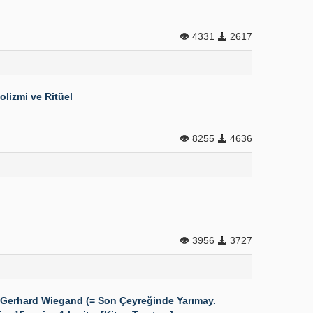
4331
2617
lizmi ve Ritüel
8255
4636
3956
3727
Gerhard Wiegand (= Son Çeyreğinde Yarımay.