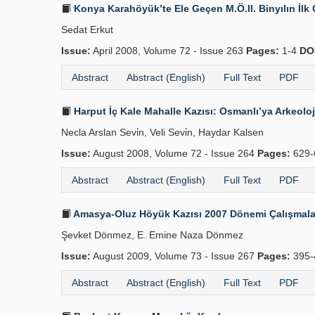
Konya Karahöyük’te Ele Geçen M.Ö.II. Binyılın İl
Sedat Erkut
Issue:
April 2008, Volume 72 - Issue 263
Pages:
1-4
DO
Abstract
Abstract (English)
Full Text
PDF
Harput İç Kale Mahalle Kazısı: Osmanlı’ya Arkeoloji
Necla Arslan Sevi̇n, Veli Sevi̇n, Haydar Kalsen
Issue:
August 2008, Volume 72 - Issue 264
Pages:
629-
Abstract
Abstract (English)
Full Text
PDF
Amasya-Oluz Höyük Kazısı 2007 Dönemi Çalışmaları
Şevket Dönmez, E. Emine Naza Dönmez
Issue:
August 2009, Volume 73 - Issue 267
Pages:
395-
Abstract
Abstract (English)
Full Text
PDF