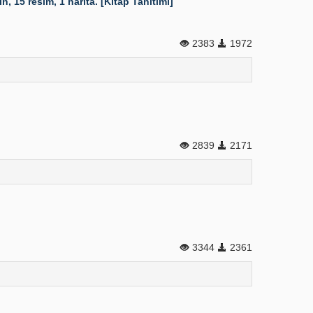
 15 resim, 1 harita. [Kitap Tanıtımı]
2383
1972
2839
2171
3344
2361