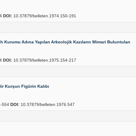
14
DOI:
10.37879/belleten.1974.150-191
h Kurumu Adına Yapılan Arkeolojik Kazıların Mimari Buluntuları
24
DOI:
10.37879/belleten.1975.154-217
r Kurşun Figürin Kalıbı
-554
DOI:
10.37879/belleten.1976.547