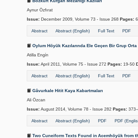
Bozkurt Kurgan Mezarlığı Kazıları
Aynur Özfırat
Issue:
December 2009, Volume 73 - Issue 268
Pages:
6
Abstract
Abstract (English)
Full Text
PDF
Oylum Höyük Kazılarında Ele Geçen Bir Grup Orta
Atilla Engi̇n
Issue:
April 2011, Volume 75 - Issue 272
Pages:
19-50
Abstract
Abstract (English)
Full Text
PDF
Gâvurkale Hitit Kaya Kabartmaları
Ali Özcan
Issue:
August 2014, Volume 78 - Issue 282
Pages:
373-
Abstract
Abstract (English)
PDF
PDF (Englis
Two Cuneiform Texts Found in Acemhöyük from th