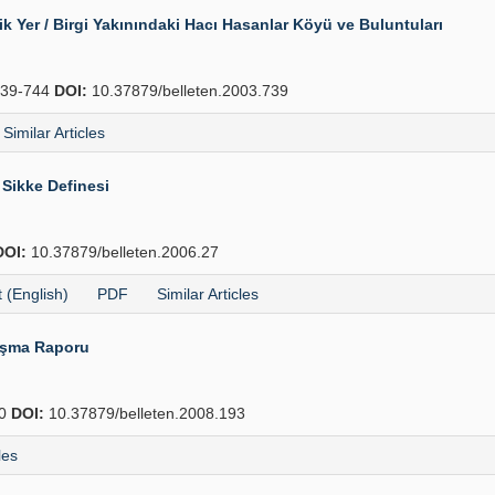
 Yer / Birgi Yakınındaki Hacı Hasanlar Köyü ve Buluntuları
39-744
DOI:
10.37879/belleten.2003.739
Similar Articles
Sikke Definesi
DOI:
10.37879/belleten.2006.27
t (English)
PDF
Similar Articles
lışma Raporu
50
DOI:
10.37879/belleten.2008.193
les