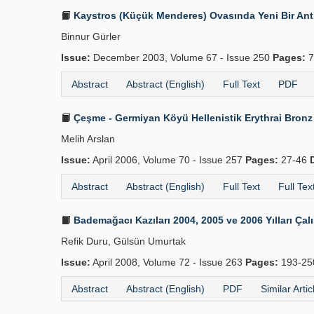
Kaystros (Küçük Menderes) Ovasında Yeni Bir Antik
Binnur Gürler
Issue:
December 2003, Volume 67 - Issue 250
Pages:
7
Abstract
Abstract (English)
Full Text
PDF
Çeşme - Germiyan Köyü Hellenistik Erythrai Bronz 
Melih Arslan
Issue:
April 2006, Volume 70 - Issue 257
Pages:
27-46
Abstract
Abstract (English)
Full Text
Full Tex
Bademağacı Kazıları 2004, 2005 ve 2006 Yılları Ça
Refik Duru, Gülsün Umurtak
Issue:
April 2008, Volume 72 - Issue 263
Pages:
193-2
Abstract
Abstract (English)
PDF
Similar Artic