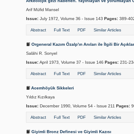
Arkeolojik gezi haberleri. Yayınlayan ve yorumlayan 
Arif Müfid Mansel
Issue:
July 1972, Volume 36 - Issue 143
Pages:
389-40
Abstract
Full Text
PDF
Similar Articles
Orgeneral Kazım Özalp'ın Anıları ile İlgili Bir Açıkl
Salâhi R. Sonyel
Issue:
April 1973, Volume 37 - Issue 146
Pages:
231-2
Abstract
Full Text
PDF
Similar Articles
Acemhöyük Sikkeleri
Yıldız Kızılkaya
Issue:
December 1990, Volume 54 - Issue 211
Pages:
9
Abstract
Full Text
PDF
Similar Articles
Giyimli Bronz Definesi ve Giyimli Kazısı