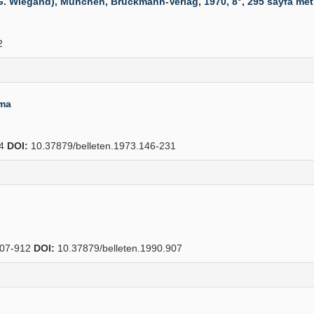
G. Wiegand), München, Bruckmann-Verlag, 1970, 8°, 295 sayfa metin,
2
ama
34
DOI:
10.37879/belleten.1973.146-231
07-912
DOI:
10.37879/belleten.1990.907