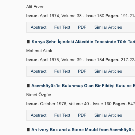
Afif Erzen
Issue:
April 1974, Volume 38 - Issue 150
Pages:
191-2
Abstract
Full Text
PDF
Similar Articles
Konya Şehri İçindeki Alâeddin Tepesinde Türk Tari
Mahmut Akok
Issue:
April 1975, Volume 39 - Issue 154
Pages:
217-2
Abstract
Full Text
PDF
Similar Articles
Acemhöyük'te Bulunmuş Olan Bir Fildişi Kutu ve Bi
Nimet Özgüç
Issue:
October 1976, Volume 40 - Issue 160
Pages:
547
Abstract
Full Text
PDF
Similar Articles
An Ivory Box and a Stone Mould from Acemhöyük