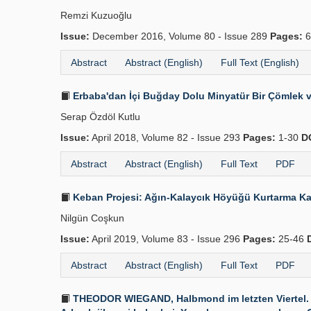
Remzi Kuzuoğlu
Issue:
December 2016, Volume 80 - Issue 289
Pages:
6
Abstract
Abstract (English)
Full Text (English)
Erbaba'dan İçi Buğday Dolu Minyatür Bir Çömlek v
Serap Özdöl Kutlu
Issue:
April 2018, Volume 82 - Issue 293
Pages:
1-30
D
Abstract
Abstract (English)
Full Text
PDF
Keban Projesi: Ağın-Kalaycık Höyüğü Kurtarma Kaz
Nilgün Coşkun
Issue:
April 2019, Volume 83 - Issue 296
Pages:
25-46
Abstract
Abstract (English)
Full Text
PDF
THEODOR WIEGAND, Halbmond im letzten Viertel. A