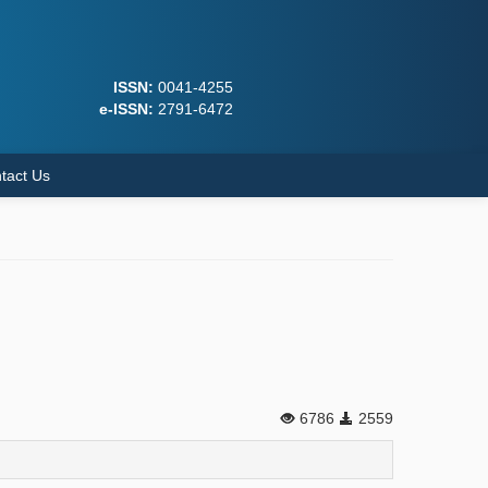
ISSN:
0041-4255
e-ISSN:
2791-6472
tact Us
6786
2559