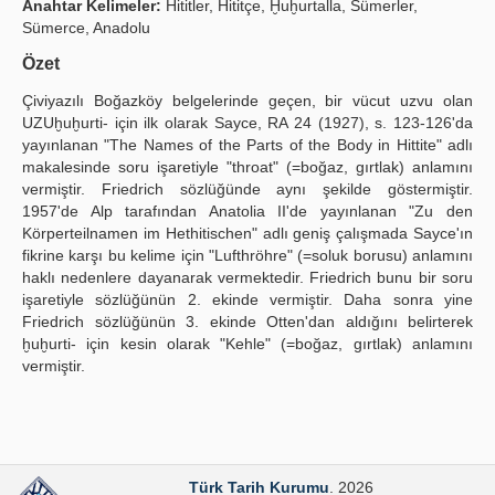
Anahtar Kelimeler:
Hititler, Hititçe, Ḫuḫurtalla, Sümerler,
Sümerce, Anadolu
Publication Policies
Özet
Guidelines
Çiviyazılı Boğazköy belgelerinde geçen, bir vücut uzvu olan
Contact Us
UZUḫuḫurti- için ilk olarak Sayce, RA 24 (1927), s. 123-126'da
yayınlanan "The Names of the Parts of the Body in Hittite" adlı
makalesinde soru işaretiyle "throat" (=boğaz, gırtlak) anlamını
vermiştir. Friedrich sözlüğünde aynı şekilde göstermiştir.
1957'de Alp tarafından Anatolia II'de yayınlanan "Zu den
Körperteilnamen im Hethitischen" adlı geniş çalışmada Sayce'ın
fikrine karşı bu kelime için "Lufthröhre" (=soluk borusu) anlamını
haklı nedenlere dayanarak vermektedir. Friedrich bunu bir soru
işaretiyle sözlüğünün 2. ekinde vermiştir. Daha sonra yine
Friedrich sözlüğünün 3. ekinde Otten'dan aldığını belirterek
ḫuḫurti- için kesin olarak "Kehle" (=boğaz, gırtlak) anlamını
vermiştir.
Türk Tarih Kurumu
. 2026