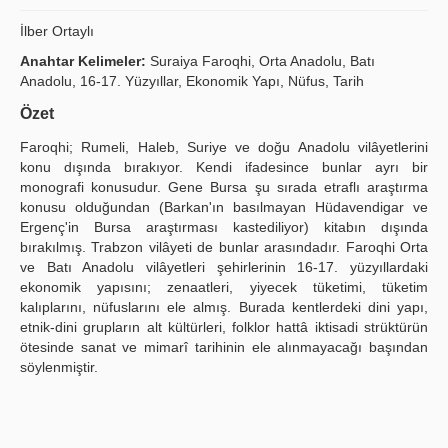
Publication Policies
İlber Ortaylı
Anahtar Kelimeler:
Suraiya Faroqhi, Orta Anadolu, Batı
Guidelines
Anadolu, 16-17. Yüzyıllar, Ekonomik Yapı, Nüfus, Tarih
Contact Us
Özet
Faroqhi; Rumeli, Haleb, Suriye ve doğu Anadolu vilâyetlerini
konu dışında bırakıyor. Kendi ifadesince bunlar ayrı bir
monografi konusudur. Gene Bursa şu sırada etraflı araştırma
konusu olduğundan (Barkan'ın basılmayan Hüdavendigar ve
Ergenç'in Bursa araştırması kastediliyor) kitabın dışında
bırakılmış. Trabzon vilâyeti de bunlar arasındadır. Faroqhi Orta
ve Batı Anadolu vilâyetleri şehirlerinin 16-17. yüzyıllardaki
ekonomik yapısını; zenaatleri, yiyecek tüketimi, tüketim
kalıplarını, nüfuslarını ele almış. Burada kentlerdeki dini yapı,
etnik-dini grupların alt kültürleri, folklor hattâ iktisadi strüktürün
ötesinde sanat ve mimarî tarihinin ele alınmayacağı başından
söylenmiştir.