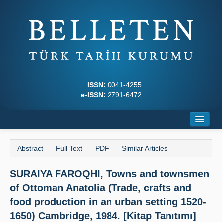
ISSN:
0041-4255
e-ISSN:
2791-6472
Home
Abstract
Full Text
PDF
Similar Articles
About
SURAIYA FAROQHI, Towns and townsmen
Journal Boards
of Ottoman Anatolia (Trade, crafts and
Writing Rules
food production in an urban setting 1520-
1650) Cambridge, 1984. [Kitap Tanıtımı]
Principles