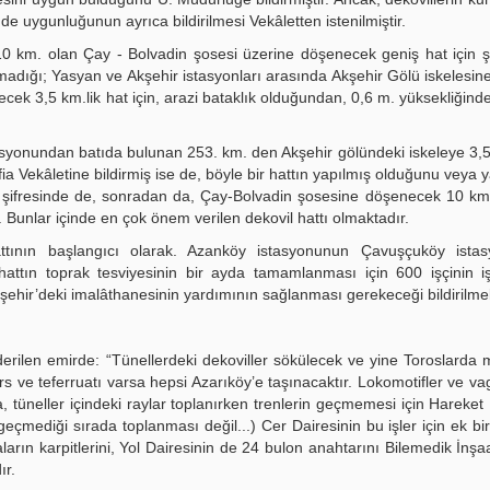
n de uygunluğunun ayrıca bildirilmesi Vekâletten istenilmiştir.
 10 km. olan Çay - Bolvadin şosesi üzerine döşenecek geniş hat için ş
adığı; Yasyan ve Akşehir istasyonları arasında Akşehir Gölü iskelesin
cek 3,5 km.lik hat için, arazi bataklık olduğundan, 0,6 m. yüksekliğinde
tasyonundan batıda bulunan 253. km. den Akşehir gölündeki iskeleye 3,5 
Nafia Vekâletine bildirmiş ise de, böyle bir hattın yapılmış olduğunu veya
u şifresinde de, sonradan da, Çay-Bolvadin şosesine döşenecek 10 km.
Bunlar içinde en çok önem verilen dekovil hattı olmaktadır.
attının başlangıcı olarak. Azanköy istasyonunun Çavuşçuköy ista
 hattın toprak tesviyesinin bir ayda tamamlanması için 600 işçinin 
ehir’deki imalâthanesinin yardımının sağlanması gerekeceği bildirilmek
nderilen emirde: “Tünellerdeki dekoviller sökülecek ve yine Toroslarda 
ravers ve teferruatı varsa hepsi Azarıköy’e taşınacaktır. Lokomotifler ve va
a, tüneller içindeki raylar toplanırken trenlerin geçmemesi için Hareket 
geçmediği sırada toplanması değil...) Cer Dairesinin bu işler için ek b
ların karpitlerini, Yol Dairesinin de 24 bulon anahtarını Bilemedik İnş
ır.