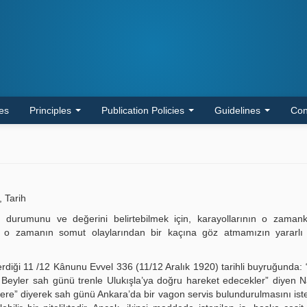
les
Principles
Publication Policies
Guidelines
Con
 Tarih
ın durumunu ve değerini belirtebilmek için, karayollarının o zaman
, o zamanın somut olaylarından bir kaçına göz atmamızın yararlı 
diği 11 /12 Kânunu Evvel 336 (11/12 Aralık 1920) tarihli buyruğunda: 
yler sah günü trenle Ulukışla’ya doğru hareket edecekler” diyen Na
zere” diyerek sah günü Ankara’da bir vagon servis bulundurulmasını ist