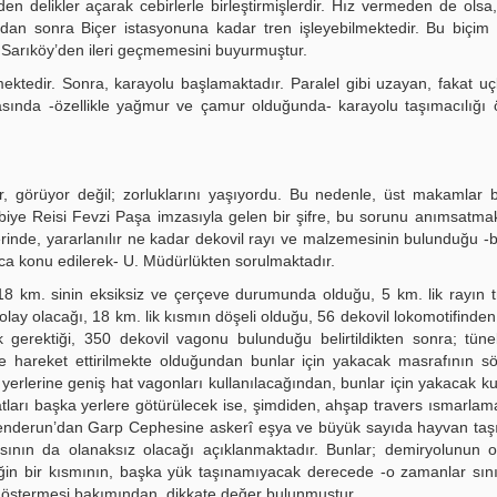
den delikler açarak cebirlerle birleştirmişlerdir. Hız vermeden de olsa
lI’dan sonra Biçer istasyonuna kadar tren işleyebilmektedir. Bu biçim
 Sarıköy’den ileri geçmemesini buyurmuştur.
nmektedir. Sonra, karayolu başlamaktadır. Paralel gibi uzayan, fakat uç
rasında -özellikle yağmur ve çamur olduğunda- karayolu taşımacılığı 
, görüyor değil; zorluklarını yaşıyordu. Bu nedenle, üst makamlar 
arbiye Reisi Fevzi Paşa imzasıyla gelen bir şifre, bu sorunu anımsatmak
rinde, yararlanılır ne kadar dekovil rayı ve malzemesinin bulunduğu -
ıca konu edilerek- U. Müdürlükten sorulmaktadır.
n 18 km. sinin eksiksiz ve çerçeve durumunda olduğu, 5 km. lik rayın t
ay olacağı, 18 km. lik kısmın döşeli olduğu, 56 dekovil lokomotifinden 
 gerektiği, 350 dekovil vagonu bulunduğu belirtildikten sonra; tünell
 ile hareket ettirilmekte olduğundan bunlar için yakacak masrafının 
a, yerlerine geniş hat vagonları kullanılacağından, bunlar için yakacak ku
 hatları başka yerlere götürülecek ise, şimdiden, ahşap travers ısmarlam
kenderun’dan Garp Cephesine askerî eşya ve büyük sayıda hayvan taş
sının da olanaksız olacağı açıklanmaktadır. Bunlar; demiryolunun 
in bir kısmının, başka yük taşınamıyacak derecede -o zamanlar sını
 göstermesi bakımından, dikkate değer bulunmuştur.