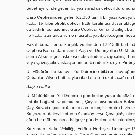
Şubat ayı içinde geçen bu yazışmadan dekovil durumunun
Garp Cephesinden gelen 6.2.338 tarihli bir yazı konuyu b
kadar 15 kilometrelik dekovil hattı kurulması düşünüldü
da bildirilmesi üzerine, Garp Cephesi Kumandanlığı, bu 
ne kadar zamanda ve ne masrafla yapılabileceğinin hesapla
Fakat; buna henüz karşılık verilmeden 12.2.338 tarihi
Cephesi Kumandanı îsmet Paşa ve Demiryolları U. Müdür
sonra Akşehir gölü iskelesi dekovilinden vazgeçilmiş; bu
veya Çavuşçuköy istasyonundan birinden kuzeye, Pirîbeyli 
U. Müdürün bu konuyu Yol Dairesine bildiren buyruğund
Çobanlar- Afyon hattı rayları ile daha ileri uzatılacağı da b
Başka Hatlar:
U. Müdürlükten Yol Dairesine gönderilen yukarıda sözü ed
hat ile bağlantı yapılmasının, Çay istasyonundan Bolva
Çay-Bolvadin şosesi üzerine saatte beş kilometre hızla da 
Bu yazıda, dekovil hattının Azanköy veya Çavuşköy istasy
günü bir mühendisin o bölgeye gönderilmesi de istenilmişt
Bu sırada, Nafıa Vekilliği, Erkân-ı Harbiye-i Umumiye Re
koşulu ile ve “geçici olarak” Garp Cephesi emrine verilm