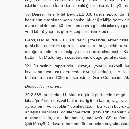
işletilmesinin de İdareden istenildiği bildirilerek, bu yönü
Yol Dairesi Reisi Rıfat Bey, 21.2.338 tarihli raporunda:
köprünün onarılmasından başka, bir değişikliğe gerek olm
olarak belirlenen 253. km. den sonra göldeki iskeleye gide
ve 6 köprü yapmak gerekeceği bildirilmektedir.
Gerçi, U.Müdürlük 20.2.338 tarihli şifresinde, Akşehir is
geniş hat şubesi için gerekli hazırlıkların başlatıldığını 
olduğunu belirten bir belgeye bizce raslanılmamıştır. B
hattan, U. Müdürlüğün sözetmemiş olduğu görülmektedir. 
Yol Dairesinin raporunda, kuzeye yönelik dekovil h
kıyaslanamıya- cak derecede elverişli olduğu, her iki
bulundurulması, 1000 m3 kereste ile Garp Cephesinin Akş
Dekovil İyinin önemi:
20.2.338 tarihli olup U. Müdürlüğün ilgili dairelerine gö
kilo ağırlığında dekovil hatları ile ilgili ne kadar, ray, t
ayrıca emir verilecektir.” denilmektedir. Bu kesin buyrukt
anlaşma yapılması öğütlenmektedir. (Rayların, trenlerin 
makinesi ile üç karpit lâmbasını, mağaza’nın[
2
] bu lâmba
Şefi Mösyö Deduval’e hemen göndermeleri buyrulmaktad