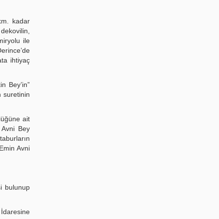
 km. kadar
ekovilin,
iryolu ile
Derince’de
ta ihtiyaç
in Bey’in”
 suretinin
lüğüne ait
 Avni Bey
taburların
 Emin Avni
si bulunup
İdaresine