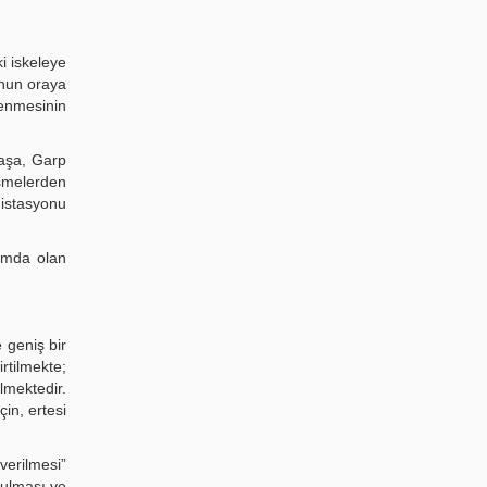
i iskeleye
unun oraya
şenmesinin
Paşa, Garp
üşmelerden
 istasyonu
rumda olan
 geniş bir
rtilmekte;
lmektedir.
in, ertesi
verilmesi”
rulması ve