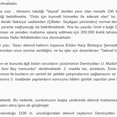
ılmaktadır.
yla uza- , tılmasını istediği “Vaysal” denilen yere olan mesafe 100
belirtilmekte, “Ordu için kıymetli hizmetler ifa edecek olan” bu d
ileride Sakarya’ vadisinden (Çifteler- Seyitgazi yönünden) normal dem
i yararlar sağhyacağı da belirtilmektedir. Yine bu yazıda; İzmit e bağlı 
ması ve yeniden malzeme sipariş edilmesi için 200.000 lirahk tahsisa
ması Nafia Vekâletinden rica olunmaktadır.
yazı, “Azarı dekovil hattının inşasına Erkânı Harp Binbaşısı Şemsett
mından onun emrine verildiğini, ve bu işler için düzenlenen “Talimat”ın
ının ve bununla ilgili bütün sorunların çözümünün Demiryolları U. Müdür
 Avni Bey memurdur” denilmektedir. 2. madde ise, amelenin, Emin
nmesi ile bunların en verimli bir şekilde çalışmalarının sağlamasını ve 
n sonra 3. maddede yapılanların sonucunu bildirir günlük raporları yine
emektedir. Bu nedenle, yurdumuzun başka yerlerinde dekovil malzeme
tın alma işine de girişilmiştir.
ulunduğu 1100 m. uzunluğundaki dekovil raylarının Demiryolları 