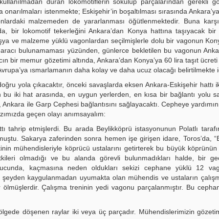
ullanılmadan duran lokomotiflerin sökülüp parçalarından gerekli gö
la onarılmaları istenmekte; Eskişehir’in boşaltılması sırasında Ankara’ya
onlardaki malzemeden de yararlanması öğütlenmektedir. Buna karşıl
a, bir lokomotif tekerleğini Ankara’dan Konya hattına taşıyacak bir
şya ve malzeme yüklü vagonlardan seçilmişlerle dolu bir vagonun Kon
aşıt aracı bulunamaması yüzünden, günlerce bekletilen bu vagonun Anka
cın bir memur gözetimi altında, Ankara’dan Konya’ya 60 lira taşıt ücret
 Avrupa’ya ısmarlamanın daha kolay ve daha ucuz olacağı belirtilmekte i
ru yola çıkacaktır, önceki savaşlarda eksen Ankara-Eskişehir hattı i
 bu iki hat arasında, en uygun yerlerden, en kısa bir bağlantı yolu 
dan, Ankara ile Garp Cephesi bağlantısını sağlayacaktı. Cepheye yardımın
yazımızda geçen olayı anımsayalım:
ı tahrip etmişlerdi. Bu arada Beylikköprü istasyonunun Polatlı taraf
uştu. Sakarya zaferinden sonra hemen işe girişen idare, Toros’da, “
tinin mühendisleriyle köprücü ustalarını getirterek bu büyük köprünü
yetkileri olmadığı ve bu alanda görevli bulunmadıkları halde, bir ge
onucunda, kaçmasına neden oldukları sekizi cephane yüklü 12 vag
bir şeyden kaygulanmadan uyumakta olan mühendis ve ustaların çalış
ölmüşlerdir. Çalışma treninin yedi vagonu parçalanmıştır. Bu cepha
gede döşenen raylar iki veya üç parçadır. Mühendislerimizin gözetim