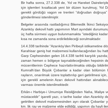
Bir hafta sonra, 27.2.338 de, Yol ve Hareket Daireleriy
için işlemleri kısaltacak yeni bir düzen kurulmuş; Yo
gerekli gördüğü vagon ve trenleri “doğrudan doğruya” 
gönderilmesi istenilmiştir.
Belgeler arasında rastladığımız Bilemedik İkinci Seksiyo
Azanköy dekovil hattı yapımının Mart ayındaki durumunu b
üç hafta sürmesi uygun bulunmamakta “istediğiniz kadar d
kısa ne zamanda sona erdirilebileceği sorulmaktadır.
14.4.338 tarihinde “Azarıköy’den Piribeyli istikametine 
Karahisar geniş hat malzemesi kullanılacağından bu ha
Garp Cephesinden gelen 16.4.338 tarihli karşılık yazıda
zaman hemen o bölgeye taşınabileceğinden hepsinin dekovi
mücerritlerinin Cephece hazırlattırılmakta olduğu bildir
Kumralh’dan Büyük Çobanlar a kadar olan bölümün hem
rayların, onarılmak üzere toplattırılıp geri getirilmesi iç
için gerekli amelenin Azarı dekovil hattından alınabilec
varması önemle istenilmektedir.
Erkân-ı Harbiye-i Umumiye Reisliğinden Nafıa, Maliye vek
müstaceldir” işaretli yazı, o tarihe kadar olan Azanköy d
getirtilen dekovil malzemesinden ayrı olarak Çobanlar yö
km. lik ray ve malzeme elde edildiği, yapımın da hayli ile