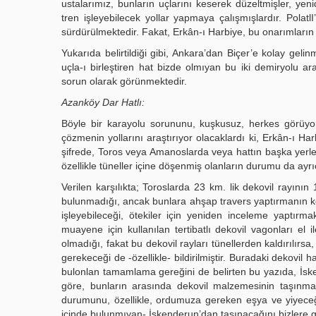
ustalarımız, bunların uçlarını keserek düzeltmişler, yeni
tren işleyebilecek yollar yapmaya çalışmışlardır. Polat
sürdürülmektedir. Fakat, Erkân-ı Harbiye, bu onarımların
Yukarıda belirtildiği gibi, Ankara’dan Biçer’e kolay geli
uçla-ı birleştiren hat bizde olmıyan bu iki demiryolu a
sorun olarak görünmektedir.
Azanköy Dar Hatlı:
Böyle bir karayolu sorununu, kuşkusuz, herkes görüyor
çözmenin yollarını araştırıyor olacaklardı ki, Erkân-ı H
şifrede, Toros veya Amanoslarda veya hattın başka yerle
özellikle tüneller içine döşenmiş olanların durumu da ayr
Verilen karşılıkta; Toroslarda 23 km. lik dekovil rayını
bulunmadığı, ancak bunlara ahşap travers yaptırmanın kol
işleyebileceği, ötekiler için yeniden inceleme yaptırmak
muayene için kullanılan tertibatlı dekovil vagonları el
olmadığı, fakat bu dekovil rayları tünellerden kaldırılırs
gerekeceği de -özellikle- bildirilmiştir. Buradaki dekovil
bulonlan tamamlama gereğini de belirten bu yazıda, İs
göre, bunların arasında dekovil malzemesinin taşınma
durumunu, özellikle, ordumuza gereken eşya ve yiyeceğ
içinde bulunmıyan- İskenderun’dan taşınacağını bizlere