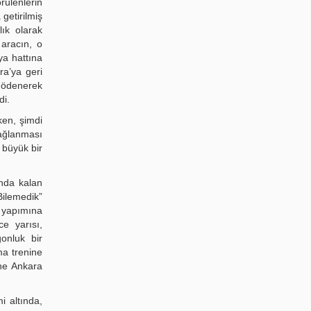
rülenlerin
 getirilmiş
ık olarak
 aracın, o
ya hattına
ra’ya geri
i ödenerek
di.
ken, şimdi
sağlanması
 büyük bir
ında kalan
Bilemedik”
n yapımına
ce yarısı,
onluk bir
ma trenine
ne Ankara
i altında,