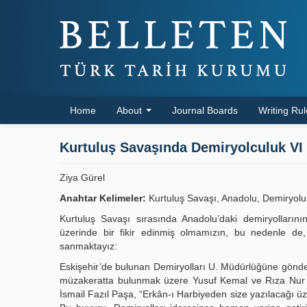
Home
About
Journal Boards
Writing Ru
Kurtuluş Savaşında Demiryolculuk VI
Ziya Gürel
Anahtar Kelimeler:
Kurtuluş Savaşı, Anadolu, Demiryolu,
Kurtuluş Savaşı sırasında Anadolu’daki demiryolların
üzerinde bir fikir edinmiş olmamızın, bu nedenle de
sanmaktayız:
Eskişehir’de bulunan Demiryolları U. Müdürlüğüne gönder
müzakeratta bulunmak üzere Yusuf Kemal ve Rıza Nur Be
İsmail Fazıl Paşa, “Erkân-ı Harbiyeden size yazılacağı ü