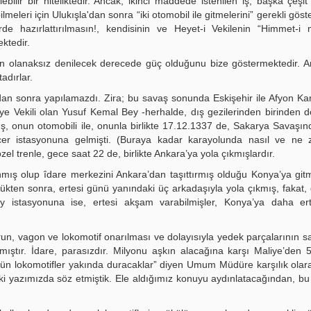
bilir bir niteliktedir. Ancak, ikinci maddede istenilen iş, başka çeşi
lmeleri için Ulukışla'dan sonra “iki otomobil ile gitmelerini” gerekli gös
de hazırlattırılmasın!, kendisinin ve Heyet-i Vekilenin “Himmet-i 
ktedir.
nin olanaksız denilecek derecede güç olduğunu bize göstermektedir. 
adırlar.
dan sonra yapılamazdı. Zira; bu savaş sonunda Eskişehir ile Afyon Ka
ciye Vekili olan Yusuf Kemal Bey -herhalde, dış gezilerinden birinden
ş, onun otomobili ile, onunla birlikte 17.12.1337 de, Sakarya Savaşı
çer istasyonuna gelmişti. (Buraya kadar karayolunda nasıl ve ne zo
özel trenle, gece saat 22 de, birlikte Ankara’ya yola çıkmışlardır.
ış olup îdare merkezini Ankara’dan taşıttırmış olduğu Konya’ya git
ükten sonra, ertesi günü yanındaki üç arkadaşıyla yola çıkmış, fakat, 
 istasyonuna ise, ertesi akşam varabilmişler, Konya’ya daha er
n, vagon ve lokomotif onarılması ve dolayısıyla yedek parçalarının 
ıştır. İdare, parasızdır. Milyonu aşkın alacağına karşı Maliye’den 5
tün lokomotifler yakında duracaklar” diyen Umum Müdüre karşılık olar
i yazımızda söz etmiştik. Ele aldığımız konuyu aydınlatacağından, bu 