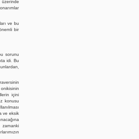
, üzerinde
 onarımlar
ları ve bu
önemli bir
bu sorunu
ta idi. Bu
bunlardan,
raversinin
onikisinin
erin içini
söz konusu
llanılması
a ve eksik
ınacağına
o zamanki
rlarımızın