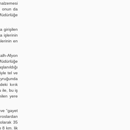
 malzemesi
n, onun da
 Müdürlüğe
 girişilen
 işlerinin
lerinin en
ralh-Afyon
 Müdürlüğe
şlanıldığı
yle tel ve
buyruğunda
deki kırık
 ile, bu iş
nilen yere
 ve “gayet
oroslardan
 olarak 35
 8 km. lik