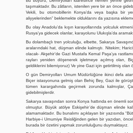
Bu buyuru, Demiryolları idaresince hemen yerine getirile
taşımaktadır. Bu zâtların, istenilen yere bir an önce gidebi
Vekili, bu otomobillerin Konya’da veya başka bir yer
aliyyelerinden” beklemekte olduklarını da yazısına ekleme
Bu olay Anadolu’da kışın karayollarında yolculuk etme
Rusya’ya gidecek olanlar, karayolunu Ulukışla’da aramakt
Bu dolambaçlı tren yolculuğu, elbette, Sakarya Savaşın
aralarındaki hat, düşman elinde kalmıştı. Nitekim; Hari
olacak- Akşehir'de Gazi Mustafa Kemal Paşa’ya rastlamı
rayları yeniden döşenerek işletmeye açılmış olan, Bi
geldiklerini bilemiyoruz) Ve yine Gazi için getirtilmiş olan 
O gün Demiryolları Umum Müdürlüğüne ikinci defa atanm
Biçer istasyonuna gelmiş olan Behiç Bey, Gazi ile görüşt
tümen karargahında geçirmek zorunda kalmışlar, Çay
gidebilmişlerdir.
Sakarya savaşından sonra Konya hattında en önemli soru
olmuştur. Büyük atölye Eskişehir’de düşman elinde kalm
alamamaktadır. Bu bunalımı açıklayan bir yazısında “Bü
Harbiye-i Umumiye Reisliğinden gelen bir yazıdan, öncek
burada bir özetini yapmak zorunluluğunu duymaktayız.