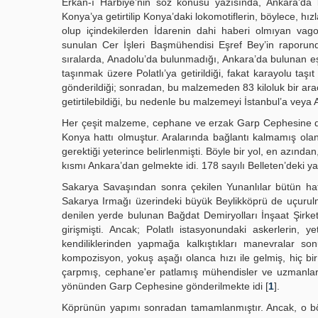
Erkân-ı Harbiye’nin söz konusu yazısında, Ankara’da k
Konya’ya getirtilip Konya’daki lokomotiflerin, böylece, hız
olup içindekilerden İdarenin dahi haberi olmıyan vag
sunulan Cer İşleri Başmühendisi Eşref Bey’in raporund
sıralarda, Anadolu’da bulunmadığı, Ankara’da bulunan e
taşınmak üzere Polatlı’ya getirildiği, fakat karayolu t
gönderildiği; sonradan, bu malzemeden 83 kiloluk bir ara
getirtilebildiği, bu nedenle bu malzemeyi İstanbul’a veya
Her çeşit malzeme, cephane ve erzak Garp Cephesine doğ
Konya hattı olmuştur. Aralarında bağlantı kalmamış olan
gerektiği yeterince belirlenmişti. Böyle bir yol, en azın
kısmı Ankara’dan gelmekte idi. 178 sayılı Belleten’deki 
Sakarya Savaşından sonra çekilen Yunanlılar bütün hatt
Sakarya Irmağı üzerindeki büyük Beylikköprü de uçurulm
denilen yerde bulunan Bağdat Demiryolları İnşaat Şirke
girişmişti. Ancak; Polatlı istasyonundaki askerlerin, 
kendiliklerinden yapmağa kalkıştıkları manevralar s
kompozisyon, yokuş aşağı olanca hızı ile gelmiş, hiç 
çarpmış, cephane'er patlamış mühendisler ve uzmanlar 
yönünden Garp Cephesine gönderilmekte idi [
1
].
Köprünün yapımı sonradan tamamlanmıştır. Ancak, o böl