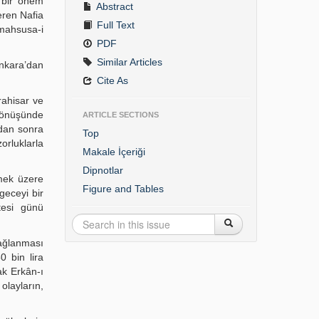
t bir önem
Abstract
teren Nafia
Full Text
mahsusa-i
PDF
Similar Articles
Ankara’dan
Cite As
rahisar ve
 dönüşünde
ARTICLE SECTIONS
ndan sonra
Top
rluklarla
Makale İçeriği
Dipnotlar
mek üzere
Figure and Tables
geceyi bir
tesi günü
sağlanması
0 bin lira
ak Erkân-ı
olayların,