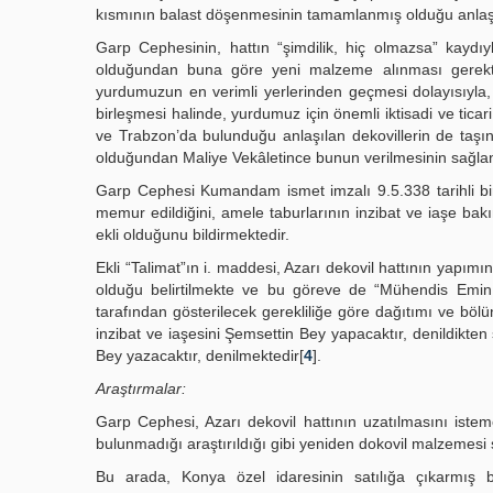
kısmının balast döşenmesinin tamamlanmış olduğu anlaş
Garp Cephesinin, hattın “şimdilik, hiç olmazsa” kaydı
olduğundan buna göre yeni malzeme alınması gerektiği 
yurdumuzun en verimli yerlerinden geçmesi dolayısıyla, 
birleşmesi halinde, yurdumuz için önemli iktisadi ve ticar
ve Trabzon’da bulunduğu anlaşılan dekovillerin de taşın
olduğundan Maliye Vekâletince bunun verilmesinin sağlan
Garp Cephesi Kumandam ismet imzalı 9.5.338 tarihli bir 
memur edildiğini, amele taburlarının inzibat ve iaşe bakı
ekli olduğunu bildirmektedir.
Ekli “Talimat”ın i. maddesi, Azarı dekovil hattının yapım
olduğu belirtilmekte ve bu göreve de “Mühendis Emin
tarafından gösterilecek gerekliliğe göre dağıtımı ve bölü
inzibat ve iaşesini Şemsettin Bey yapacaktır, denildikte
Bey yazacaktır, denilmektedir[
4
].
Araştırmalar:
Garp Cephesi, Azarı dekovil hattının uzatılmasını ist
bulunmadığı araştırıldığı gibi yeniden dokovil malzemesi sa
Bu arada, Konya özel idaresinin satılığa çıkarmış b