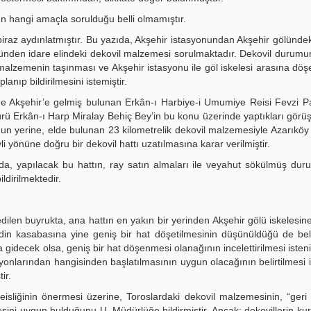
 hangi amaçla sorulduğu belli olmamıştır.
iraz aydınlatmıştır. Bu yazıda, Akşehir istasyonundan Akşehir gölündek
ğünden idare elindeki dekovil malzemesi sorulmaktadır. Dekovil durum
malzemenin taşınması ve Akşehir istasyonu ile göl iskelesi arasına dö
nıp bildirilmesini istemiştir.
nde Akşehir’e gelmiş bulunan Erkân-ı Harbiye-i Umumiye Reisi Fevzi 
ü Erkân-ı Harp Miralay Behiç Bey’in bu konu üzerinde yaptıkları gör
nun yerine, elde bulunan 23 kilometrelik dekovil malzemesiyle Azarıköy
yönüne doğru bir dekovil hattı uzatılmasına karar verilmiştir.
a, yapılacak bu hattın, ray satın almaları ile veyahut sökülmüş du
ildirilmektedir.
ilen buyrukta, ana hattın en yakın bir yerinden Akşehir gölü iskelesine
din kasabasına yine geniş bir hat döşetilmesinin düşünüldüğü de beli
gidecek olsa, geniş bir hat döşenmesi olanağının incelettirilmesi isteni
onlarından hangisinden başlatılmasının uygun olacağının belirtilmesi iç
ir.
isliğinin önermesi üzerine, Toroslardaki dekovil malzemesinin, “geri 
esini uygun bulduğunu U. Müdürlüğe bildirmiştir. Ancak; dekovillerin ku