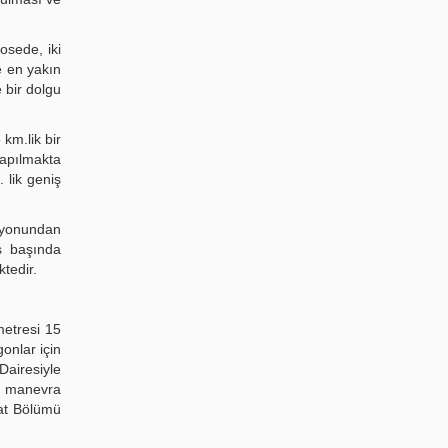
osede, iki
e en yakın
 bir dolgu
km.lik bir
 yapılmakta
 lik geniş
syonundan
iş başında
tedir.
metresi 15
gonlar için
Dairesiyle
ir manevra
aat Bölümü