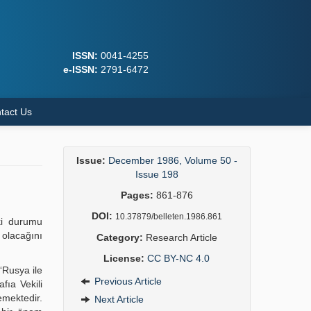
ISSN:
0041-4255
e-ISSN:
2791-6472
tact Us
Issue:
December 1986, Volume 50 -
Issue 198
Pages:
861-876
DOI:
10.37879/belleten.1986.861
ki durumu
olacağını
Category:
Research Article
License:
CC BY-NC 4.0
“Rusya ile
Previous Article
fıa Vekili
emektedir.
Next Article