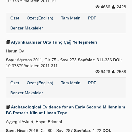
10.37879/belleten.2011.19
4636
2428
Özet
Özet (English)
Tam Metin
PDF
Benzer Makaleler
Afyonkarahisar Orta Tunç Çağ Yerleşmeleri
Harun Oy
Sayı:
Ağustos 2011, Cilt 75 - Sayı 273
Sayfalar:
311-336
DOI:
10.37879/belleten.2011.311
9426
2558
Özet
Özet (English)
Tam Metin
PDF
Benzer Makaleler
Archaeological Evidence for an Early Second Millennium
BC Potter’s Kiln at Liman Tepe
Ayşegül Aykurt, Hayat Erkanal
Sayı:
Nisan 2016, Cilt 80 - Sayı 287
Sayfalar:
1-22
DOI: