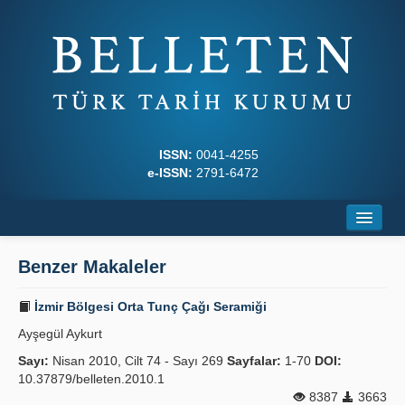
ISSN:
0041-4255
e-ISSN:
2791-6472
Ana Sayfa
Benzer Makaleler
Hakkında
İzmir Bölgesi Orta Tunç Çağı Seramiği
Dergi Kurulları
Ayşegül Aykurt
Yazım Kuralları
Sayı:
Nisan 2010, Cilt 74 - Sayı 269
Sayfalar:
1-70
DOI:
10.37879/belleten.2010.1
İlkeler
8387
3663