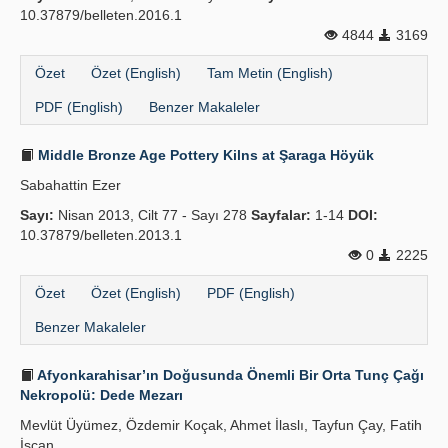
10.37879/belleten.2016.1
4844
3169
Özet
Özet (English)
Tam Metin (English)
PDF (English)
Benzer Makaleler
Middle Bronze Age Pottery Kilns at Şaraga Höyük
Sabahattin Ezer
Sayı:
Nisan 2013, Cilt 77 - Sayı 278
Sayfalar:
1-14
DOI:
10.37879/belleten.2013.1
0
2225
Özet
Özet (English)
PDF (English)
Benzer Makaleler
Afyonkarahisar’ın Doğusunda Önemli Bir Orta Tunç Çağı
Nekropolü: Dede Mezarı
Mevlüt Üyümez, Özdemir Koçak, Ahmet İlaslı, Tayfun Çay, Fatih
İşcan