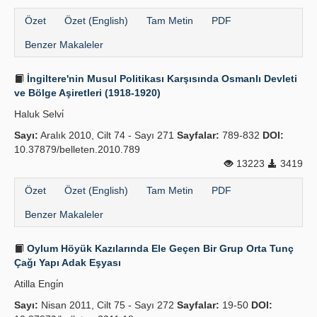
Yayın Politikaları
Özet
Özet (English)
Tam Metin
PDF
Benzer Makaleler
Kılavuzlar
İletişim
İngiltere'nin Musul Politikası Karşısında Osmanlı Devleti
ve Bölge Aşiretleri (1918-1920)
Haluk Selvi̇
Sayı:
Aralık 2010, Cilt 74 - Sayı 271
Sayfalar:
789-832
DOI:
10.37879/belleten.2010.789
13223
3419
Özet
Özet (English)
Tam Metin
PDF
Benzer Makaleler
Oylum Höyük Kazılarında Ele Geçen Bir Grup Orta Tunç
Çağı Yapı Adak Eşyası
Atilla Engi̇n
Sayı:
Nisan 2011, Cilt 75 - Sayı 272
Sayfalar:
19-50
DOI: