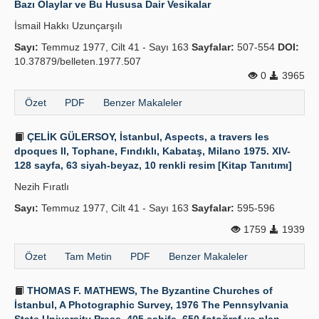
Bazı Olaylar ve Bu Hususa Dair Vesikalar
Yayın Politikaları
İsmail Hakkı Uzunçarşılı
Sayı:
Kılavuzlar
Temmuz 1977, Cilt 41 - Sayı 163
Sayfalar:
507-554
DOI:
10.37879/belleten.1977.507
İletişim
0
3965
Özet
PDF
Benzer Makaleler
ÇELİK GÜLERSOY, İstanbul, Aspects, a travers les
dpoques II, Tophane, Fındıklı, Kabataş, Milano 1975. XIV-
128 sayfa, 63 siyah-beyaz, 10 renkli resim [Kitap Tanıtımı]
Nezih Fıratlı
Sayı:
Temmuz 1977, Cilt 41 - Sayı 163
Sayfalar:
595-596
1759
1939
Özet
Tam Metin
PDF
Benzer Makaleler
THOMAS F. MATHEWS, The Byzantine Churches of
İstanbul, A Photographic Survey, 1976 The Pennsylvania