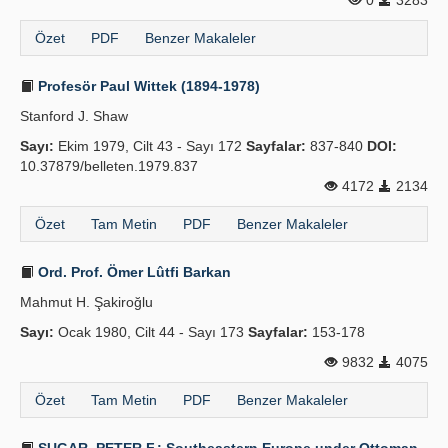
0
3283
Özet
PDF
Benzer Makaleler
Profesör Paul Wittek (1894-1978)
Stanford J. Shaw
Sayı:
Ekim 1979, Cilt 43 - Sayı 172
Sayfalar:
837-840
DOI:
10.37879/belleten.1979.837
4172
2134
Özet
Tam Metin
PDF
Benzer Makaleler
Ord. Prof. Ömer Lûtfi Barkan
Mahmut H. Şakiroğlu
Sayı:
Ocak 1980, Cilt 44 - Sayı 173
Sayfalar:
153-178
9832
4075
Özet
Tam Metin
PDF
Benzer Makaleler