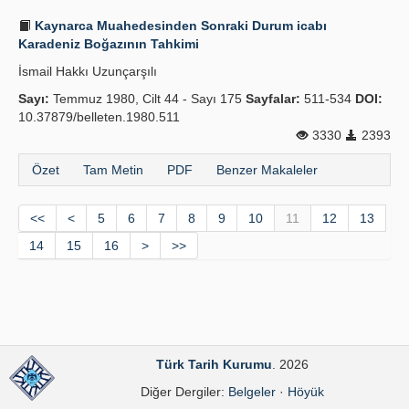
Kaynarca Muahedesinden Sonraki Durum icabı
Karadeniz Boğazının Tahkimi
İsmail Hakkı Uzunçarşılı
Sayı:
Temmuz 1980, Cilt 44 - Sayı 175
Sayfalar:
511-534
DOI:
10.37879/belleten.1980.511
3330
2393
Özet
Tam Metin
PDF
Benzer Makaleler
<<
<
5
6
7
8
9
10
11
12
13
14
15
16
>
>>
Türk Tarih Kurumu
. 2026
Diğer Dergiler:
Belgeler
·
Höyük