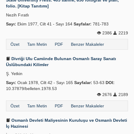
State University Press. 405 sahife, 650 fotoğraf ve plan,
folio. [Kitap Tanıtımı]
Nezih Fıratlı
Sayı:
Ekim 1977, Cilt 41 - Sayı 164
Sayfalar:
781-783
2386
2219
Özet
Tam Metin
PDF
Benzer Makaleler
Divriği Ulu Camiinde Bulunan Osmanlı Saray Sanatı
Üslûbundaki Kilimler
Ş. Yetkin
Sayı:
Ocak 1978, Cilt 42 - Sayı 165
Sayfalar:
53-63
DOI:
10.37879/belleten.1978.53
2676
2189
Özet
Tam Metin
PDF
Benzer Makaleler
Osmanlı Devleti Maliyesinin Kuruluşu ve Osmanlı Devleti
İç Hazinesi