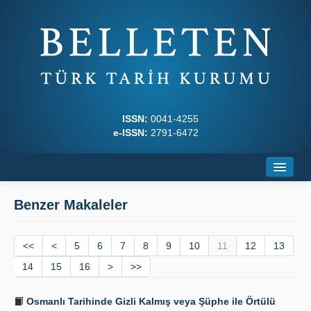
ISSN:
0041-4255
e-ISSN:
2791-6472
Ana Sayfa
Benzer Makaleler
Hakkında
<<
Dergi Kurulları
<
5
6
7
8
9
10
11
12
13
14
15
16
>
>>
Yazım Kuralları
Osmanlı Tarihinde Gizli Kalmış veya Şüphe ile Örtülü
İlkeler