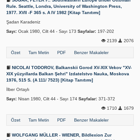
SUGAR, PETER F.: Southeastern Europe under Ottoman
Rule. Seattle, Londra, University of Washington Press,
1977. XVII -F 365 s. A IV 1982 [Kitap Tanıtımı]
Şadan Karadeniz
Sayı:
Ocak 1980, Cilt 44 - Sayı 173
Sayfalar:
197-202
2139
2076
Özet
Tam Metin
PDF
Benzer Makaleler
NICOLAI TODOROV, Balkanskii Gorod XV-XIX Vekov "XV-
XIX yüzyıllarda Balkan Şehri" Izdatelstvo Nauka, Moskova
1976, 515 S. (A 111/ 7523) [Kitap Tanıtımı]
İlber Ortaylı
Sayı:
Nisan 1980, Cilt 44 - Sayı 174
Sayfalar:
371-372
1710
1679
Özet
Tam Metin
PDF
Benzer Makaleler
WOLFGANG MÜLLER - WIENER, Bildlexion Zur