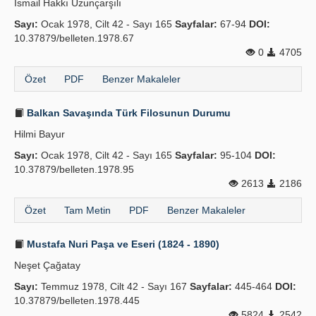
İsmail Hakkı Uzunçarşılı
Sayı:
Ocak 1978, Cilt 42 - Sayı 165
Sayfalar:
67-94
DOI:
10.37879/belleten.1978.67
0
4705
Özet
PDF
Benzer Makaleler
Balkan Savaşında Türk Filosunun Durumu
Hilmi Bayur
Sayı:
Ocak 1978, Cilt 42 - Sayı 165
Sayfalar:
95-104
DOI:
10.37879/belleten.1978.95
2613
2186
Özet
Tam Metin
PDF
Benzer Makaleler
Mustafa Nuri Paşa ve Eseri (1824 - 1890)
Neşet Çağatay
Sayı:
Temmuz 1978, Cilt 42 - Sayı 167
Sayfalar:
445-464
DOI:
10.37879/belleten.1978.445
5824
2542