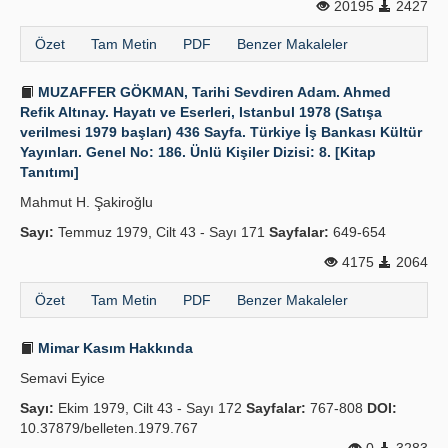
20195
2427
Özet
Tam Metin
PDF
Benzer Makaleler
MUZAFFER GÖKMAN, Tarihi Sevdiren Adam. Ahmed
Refik Altınay. Hayatı ve Eserleri, Istanbul 1978 (Satışa
verilmesi 1979 başları) 436 Sayfa. Türkiye İş Bankası Kültür
Yayınları. Genel No: 186. Ünlü Kişiler Dizisi: 8. [Kitap
Tanıtımı]
Mahmut H. Şakiroğlu
Sayı:
Temmuz 1979, Cilt 43 - Sayı 171
Sayfalar:
649-654
4175
2064
Özet
Tam Metin
PDF
Benzer Makaleler
Mimar Kasım Hakkında
Semavi Eyice
Sayı:
Ekim 1979, Cilt 43 - Sayı 172
Sayfalar:
767-808
DOI:
10.37879/belleten.1979.767