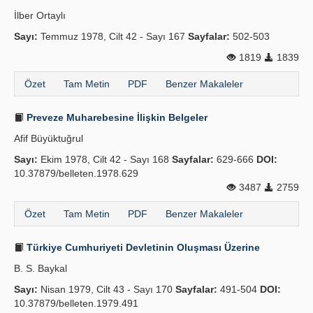
İlber Ortaylı
Sayı:
Temmuz 1978, Cilt 42 - Sayı 167
Sayfalar:
502-503
1819
1839
Özet
Tam Metin
PDF
Benzer Makaleler
Preveze Muharebesine İlişkin Belgeler
Afif Büyüktuğrul
Sayı:
Ekim 1978, Cilt 42 - Sayı 168
Sayfalar:
629-666
DOI:
10.37879/belleten.1978.629
3487
2759
Özet
Tam Metin
PDF
Benzer Makaleler
Türkiye Cumhuriyeti Devletinin Oluşması Üzerine
B. S. Baykal
Sayı:
Nisan 1979, Cilt 43 - Sayı 170
Sayfalar:
491-504
DOI:
10.37879/belleten.1979.491