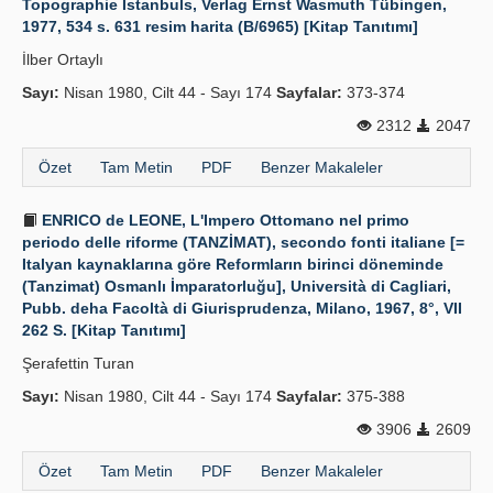
Topographie İstanbuls, Verlag Ernst Wasmuth Tübingen,
1977, 534 s. 631 resim harita (B/6965) [Kitap Tanıtımı]
İlber Ortaylı
Sayı:
Nisan 1980, Cilt 44 - Sayı 174
Sayfalar:
373-374
2312
2047
Özet
Tam Metin
PDF
Benzer Makaleler
ENRICO de LEONE, L'Impero Ottomano nel primo
periodo delle riforme (TANZİMAT), secondo fonti italiane [=
Italyan kaynaklarına göre Reformların birinci döneminde
(Tanzimat) Osmanlı İmparatorluğu], Università di Cagliari,
Pubb. deha Facoltà di Giurisprudenza, Milano, 1967, 8°, VII
262 S. [Kitap Tanıtımı]
Şerafettin Turan
Sayı:
Nisan 1980, Cilt 44 - Sayı 174
Sayfalar:
375-388
3906
2609
Özet
Tam Metin
PDF
Benzer Makaleler