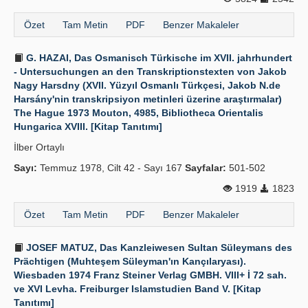
Özet
Tam Metin
PDF
Benzer Makaleler
G. HAZAI, Das Osmanisch Türkische im XVII. jahrhundert
- Untersuchungen an den Transkriptionstexten von Jakob
Nagy Harsdny (XVII. Yüzyıl Osmanlı Türkçesi, Jakob N.de
Harsány'nin transkripsiyon metinleri üzerine araştırmalar)
The Hague 1973 Mouton, 4985, Bibliotheca Orientalis
Hungarica XVIII. [Kitap Tanıtımı]
İlber Ortaylı
Sayı:
Temmuz 1978, Cilt 42 - Sayı 167
Sayfalar:
501-502
1919
1823
Özet
Tam Metin
PDF
Benzer Makaleler
JOSEF MATUZ, Das Kanzleiwesen Sultan Süleymans des
Prächtigen (Muhteşem Süleyman'ın Kançılaryası).
Wiesbaden 1974 Franz Steiner Verlag GMBH. VIII+ İ 72 sah.
ve XVI Levha. Freiburger Islamstudien Band V. [Kitap
Tanıtımı]