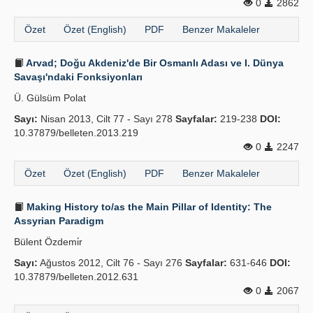
0
2862
Özet
Özet (English)
PDF
Benzer Makaleler
Arvad; Doğu Akdeniz'de Bir Osmanlı Adası ve I. Dünya
Savaşı'ndaki Fonksiyonları
Ü. Gülsüm Polat
Sayı:
Nisan 2013, Cilt 77 - Sayı 278
Sayfalar:
219-238
DOI:
10.37879/belleten.2013.219
0
2247
Özet
Özet (English)
PDF
Benzer Makaleler
Making History to/as the Main Pillar of Identity: The
Assyrian Paradigm
Bülent Özdemi̇r
Sayı:
Ağustos 2012, Cilt 76 - Sayı 276
Sayfalar:
631-646
DOI:
10.37879/belleten.2012.631
0
2067