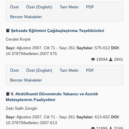
Özet
Özet (English)
Tam Metin
PDF
Benzer Makaleler
Şehzade Eğitimini Çağdaşlaştırma Teşebbüsleri
Cevdet Kırpık
Sayı:
Ağustos 2007, Cilt 71 - Sayı 261
Sayfalar:
575-612
DOI:
10.37879/belleten.2007.575
19594
2841
Özet
Özet (English)
Tam Metin
PDF
Benzer Makaleler
II. Abdülhamit Döneminde Yabancı ve Azınlık
Mekteplerinin Faaliyetleri
Zeki Salih Zengi̇n
Sayı:
Ağustos 2007, Cilt 71 - Sayı 261
Sayfalar:
613-652
DOI:
10.37879/belleten.2007.613
21895
3246