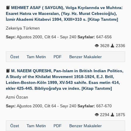
MEHMET ASAF ( SAYGUN), Volga Kıyılarında ve Muhtıra:
Esaret Hatıra ve Maceraları, (Yay. Hz. Murat Cebecioğlu),
İzmir Akademi Kitabevi 1994, XXIII+310 s. [Kitap Tanıtımı]
Zekeriya Türkmen
Sayı:
Ağustos 2000, Cilt 64 - Sayı 240
Sayfalar:
647-656
3628
2336
Özet
Tam Metin
PDF
Benzer Makaleler
M. NAEEM QURESHI, Pan-Islam in British Indian Politics,
A Study of the Khilafat Movement 1918-1924, E.J. Brill,
Leiden-Boston-Köln 1999, XV-543 sahife. Esas metin 414,
ekler 425-445. Bibliyoğrafya ve index. [Kitap Tanıtımı]
Azmi Özcan
Sayı:
Ağustos 2000, Cilt 64 - Sayı 240
Sayfalar:
667-670
2294
1875
Özet
Tam Metin
PDF
Benzer Makaleler