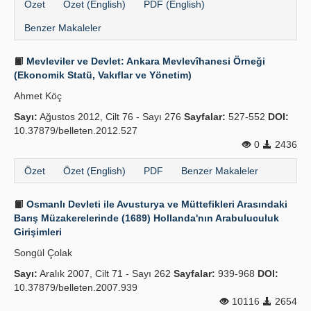
Özet
Özet (English)
PDF (English)
Benzer Makaleler
Mevleviler ve Devlet: Ankara Mevlevîhanesi Örneği
(Ekonomik Statü, Vakıflar ve Yönetim)
Ahmet Köç
Sayı:
Ağustos 2012, Cilt 76 - Sayı 276
Sayfalar:
527-552
DOI:
10.37879/belleten.2012.527
0
2436
Özet
Özet (English)
PDF
Benzer Makaleler
Osmanlı Devleti ile Avusturya ve Müttefikleri Arasındaki
Barış Müzakerelerinde (1689) Hollanda'nın Arabuluculuk
Girişimleri
Songül Çolak
Sayı:
Aralık 2007, Cilt 71 - Sayı 262
Sayfalar:
939-968
DOI:
10.37879/belleten.2007.939
10116
2654