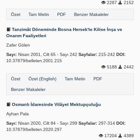
2287
2152
Özet
Tam Metin
PDF
Benzer Makaleler
Tanzimât Döneminde Bosna Hersek'te Kilise İnşa ve
Onarım Faaliyetleri
Zafer Gölen
Sayı:
Nisan 2001, Cilt 65 - Sayı 242
Sayfalar:
215-242
DOI:
10.37879/belleten.2001.215
5188
2442
Özet
Özet (English)
Tam Metin
PDF
Benzer Makaleler
Osmanlı İdaresinde Vilâyet Mektupçuluğu
Ayhan Pala
Sayı:
Nisan 2020, Cilt 84 - Sayı 299
Sayfalar:
297-314
DOI:
10.37879/belleten.2020.297
17204
4389