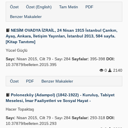
Özet
Özet (English)
Tam Metin
PDF
Benzer Makaleler
NESİM OVADYA İZRAİL, 24 Nisan 1915 İstanbul Çankırı,
Ayaş, Ankara, İletişim Yayınları, İstanbul 2013, 584 sayfa.
[Kitap Tanıtımı]
Yücel Güçlü
Sayı:
Nisan 2015, Cilt 79 - Sayı 284
Sayfalar:
395-398
DOI:
10.37879/belleten.2015.395
0
2140
Özet
PDF
Benzer Makaleler
Polonezköy (Adampol) (1842-1922) - Kuruluş, Tabiyet
Meselesi, İmar Faaliyetleri ve Sosyal Hayat -
Hacer Topaktaş
Sayı:
Nisan 2015, Cilt 79 - Sayı 284
Sayfalar:
293-318
DOI:
10.37879/belleten.2015.293