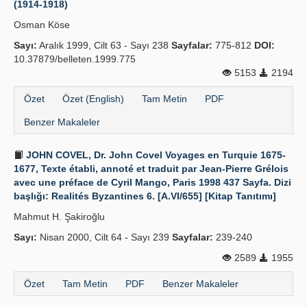
(1914-1918)
Yayın Politikaları
Osman Köse
Sayı:
Kılavuzlar
Aralık 1999, Cilt 63 - Sayı 238
Sayfalar:
775-812
DOI:
10.37879/belleten.1999.775
İletişim
5153
2194
Özet
Özet (English)
Tam Metin
PDF
Benzer Makaleler
JOHN COVEL, Dr. John Covel Voyages en Turquie 1675-
1677, Texte établi, annoté et traduit par Jean-Pierre Grélois
avec une préface de Cyril Mango, Paris 1998 437 Sayfa. Dizi
başlığı: Realités Byzantines 6. [A.VI/655] [Kitap Tanıtımı]
Mahmut H. Şakiroğlu
Sayı:
Nisan 2000, Cilt 64 - Sayı 239
Sayfalar:
239-240
2589
1955
Özet
Tam Metin
PDF
Benzer Makaleler