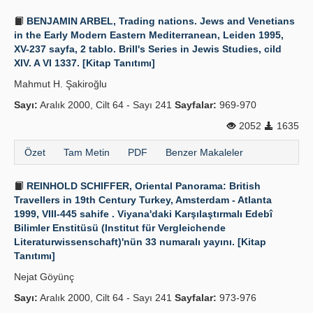
BENJAMIN ARBEL, Trading nations. Jews and Venetians
in the Early Modern Eastern Mediterranean, Leiden 1995,
XV-237 sayfa, 2 tablo. Brill's Series in Jewis Studies, cild
XIV. A VI 1337. [Kitap Tanıtımı]
Mahmut H. Şakiroğlu
Sayı:
Aralık 2000, Cilt 64 - Sayı 241
Sayfalar:
969-970
2052
1635
Özet
Tam Metin
PDF
Benzer Makaleler
REINHOLD SCHIFFER, Oriental Panorama: British
Travellers in 19th Century Turkey, Amsterdam - Atlanta
1999, VIII-445 sahife . Viyana'daki Karşılaştırmalı Edebî
Bilimler Enstitüsü (Institut für Vergleichende
Literaturwissenschaft)'nün 33 numaralı yayını. [Kitap
Tanıtımı]
Nejat Göyünç
Sayı:
Aralık 2000, Cilt 64 - Sayı 241
Sayfalar:
973-976