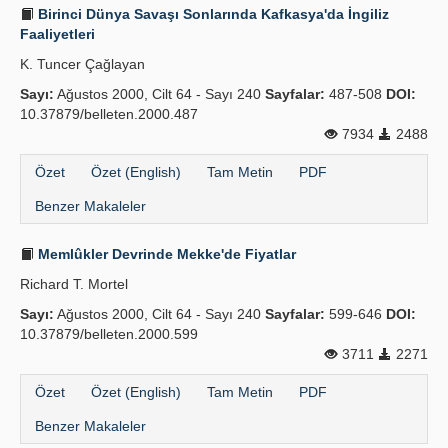
Birinci Dünya Savaşı Sonlarında Kafkasya'da İngiliz
Faaliyetleri
K. Tuncer Çağlayan
Sayı:
Ağustos 2000, Cilt 64 - Sayı 240
Sayfalar:
487-508
DOI:
10.37879/belleten.2000.487
7934
2488
Özet
Özet (English)
Tam Metin
PDF
Benzer Makaleler
Memlûkler Devrinde Mekke'de Fiyatlar
Richard T. Mortel
Sayı:
Ağustos 2000, Cilt 64 - Sayı 240
Sayfalar:
599-646
DOI:
10.37879/belleten.2000.599
3711
2271
Özet
Özet (English)
Tam Metin
PDF
Benzer Makaleler