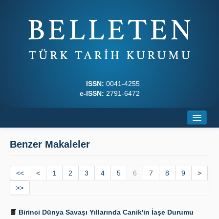
ISSN:
0041-4255
e-ISSN:
2791-6472
Ana Sayfa
Benzer Makaleler
Hakkında
<<
Dergi Kurulları
<
1
2
3
4
5
6
7
8
9
>
>>
Yazım Kuralları
Birinci Dünya Savaşı Yıllarında Canik'in İaşe Durumu
İlkeler