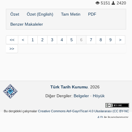
5151
2420
Özet
Özet (English)
Tam Metin
PDF
Benzer Makaleler
<<
<
1
2
3
4
5
6
7
8
9
>
>>
Türk Tarih Kurumu
. 2026
Diğer Dergiler:
Belgeler
·
Höyük
Bu dergideki çalışmalar
Creative Commons Atıf-GayriTicari 4.0 Uluslararası (CC BY-NC
4.0)
ile lisanslanmıştır.
Yazılım Parkı - Bilimsel Dergi Yayınlama ve Yönetim Sistemi