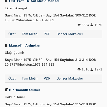
Ord. Prof. Dr. Arif Müfid Mansel
Ekrem Akurgal
Sayı:
Nisan 1975, Cilt 39 - Sayı 154
Sayfalar:
309-312
DOI:
10.37879/belleten.1975.154-309
3354
1976
Özet
Tam Metin
PDF
Benzer Makaleler
Mansel'in Ardından
Uluğ İğdemir
Sayı:
Nisan 1975, Cilt 39 - Sayı 154
Sayfalar:
313-314
DOI:
10.37879/belleten.1975.154-313
1818
1971
Özet
Tam Metin
PDF
Benzer Makaleler
Bir Hocanın Ölümü
Haldun Taner
Sayı:
Nisan 1975, Cilt 39 - Sayı 154
Sayfalar:
315-318
DOI: