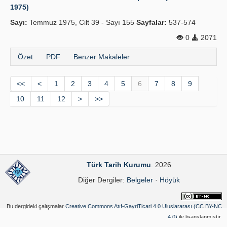
1975)
Sayı:
Temmuz 1975, Cilt 39 - Sayı 155
Sayfalar:
537-574
0
2071
Özet
PDF
Benzer Makaleler
<<
<
1
2
3
4
5
6
7
8
9
10
11
12
>
>>
Türk Tarih Kurumu
. 2026
Diğer Dergiler:
Belgeler
·
Höyük
Bu dergideki çalışmalar
Creative Commons Atıf-GayriTicari 4.0 Uluslararası (CC BY-NC
4.0)
ile lisanslanmıştır.