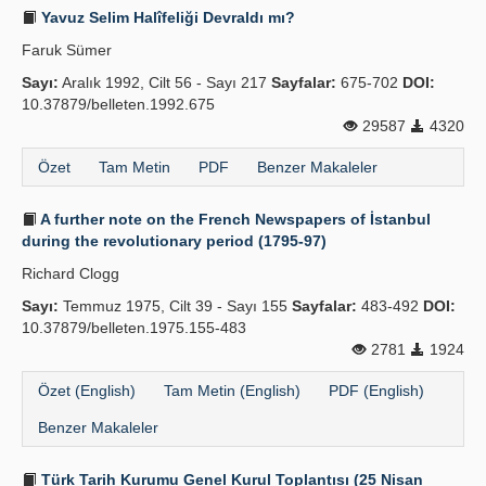
Yavuz Selim Halîfeliği Devraldı mı?
Faruk Sümer
Sayı:
Aralık 1992, Cilt 56 - Sayı 217
Sayfalar:
675-702
DOI:
10.37879/belleten.1992.675
29587
4320
Özet
Tam Metin
PDF
Benzer Makaleler
A further note on the French Newspapers of İstanbul
during the revolutionary period (1795-97)
Richard Clogg
Sayı:
Temmuz 1975, Cilt 39 - Sayı 155
Sayfalar:
483-492
DOI:
10.37879/belleten.1975.155-483
2781
1924
Özet (English)
Tam Metin (English)
PDF (English)
Benzer Makaleler
Türk Tarih Kurumu Genel Kurul Toplantısı (25 Nisan