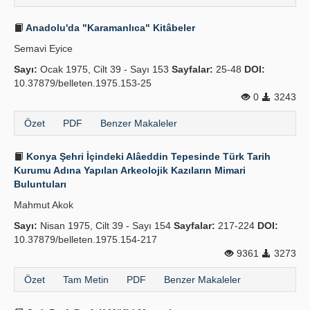
Anadolu'da "Karamanlıca" Kitâbeler
Semavi Eyice
Sayı:
Ocak 1975, Cilt 39 - Sayı 153
Sayfalar:
25-48
DOI:
10.37879/belleten.1975.153-25
0
3243
Özet
PDF
Benzer Makaleler
Konya Şehri İçindeki Alâeddin Tepesinde Türk Tarih
Kurumu Adına Yapılan Arkeolojik Kazıların Mimari
Buluntuları
Mahmut Akok
Sayı:
Nisan 1975, Cilt 39 - Sayı 154
Sayfalar:
217-224
DOI:
10.37879/belleten.1975.154-217
9361
3273
Özet
Tam Metin
PDF
Benzer Makaleler