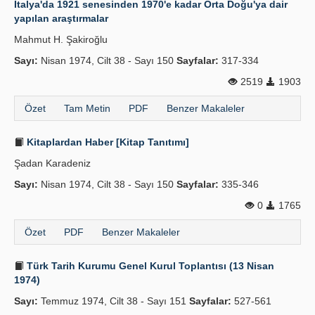
İtalya'da 1921 senesinden 1970'e kadar Orta Doğu'ya dair
yapılan araştırmalar
Yayın Politikaları
Mahmut H. Şakiroğlu
Kılavuzlar
Sayı:
Nisan 1974, Cilt 38 - Sayı 150
Sayfalar:
317-334
İletişim
2519
1903
Özet
Tam Metin
PDF
Benzer Makaleler
Kitaplardan Haber [Kitap Tanıtımı]
Şadan Karadeniz
Sayı:
Nisan 1974, Cilt 38 - Sayı 150
Sayfalar:
335-346
0
1765
Özet
PDF
Benzer Makaleler
Türk Tarih Kurumu Genel Kurul Toplantısı (13 Nisan
1974)
Sayı:
Temmuz 1974, Cilt 38 - Sayı 151
Sayfalar:
527-561