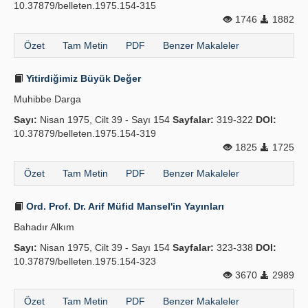
10.37879/belleten.1975.154-315
1746
1882
Özet
Tam Metin
PDF
Benzer Makaleler
Yitirdiğimiz Büyük Değer
Muhibbe Darga
Sayı:
Nisan 1975, Cilt 39 - Sayı 154
Sayfalar:
319-322
DOI:
10.37879/belleten.1975.154-319
1825
1725
Özet
Tam Metin
PDF
Benzer Makaleler
Ord. Prof. Dr. Arif Müfid Mansel'in Yayınları
Bahadır Alkım
Sayı:
Nisan 1975, Cilt 39 - Sayı 154
Sayfalar:
323-338
DOI:
10.37879/belleten.1975.154-323
3670
2989
Özet
Tam Metin
PDF
Benzer Makaleler