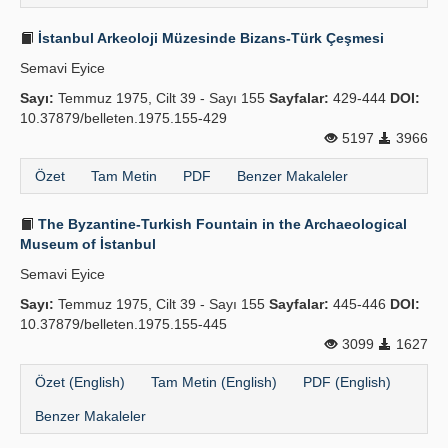
İstanbul Arkeoloji Müzesinde Bizans-Türk Çeşmesi
Semavi Eyice
Sayı:
Temmuz 1975, Cilt 39 - Sayı 155
Sayfalar:
429-444
DOI:
10.37879/belleten.1975.155-429
5197
3966
Özet
Tam Metin
PDF
Benzer Makaleler
The Byzantine-Turkish Fountain in the Archaeological
Museum of İstanbul
Semavi Eyice
Sayı:
Temmuz 1975, Cilt 39 - Sayı 155
Sayfalar:
445-446
DOI:
10.37879/belleten.1975.155-445
3099
1627
Özet (English)
Tam Metin (English)
PDF (English)
Benzer Makaleler