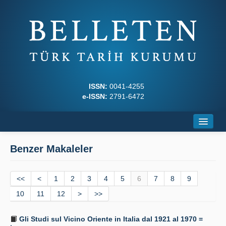
ISSN:
0041-4255
e-ISSN:
2791-6472
Ana Sayfa
Benzer Makaleler
Hakkında
<<
Dergi Kurulları
<
1
2
3
4
5
6
7
8
9
10
11
12
>
>>
Yazım Kuralları
Gli Studi sul Vicino Oriente in Italia dal 1921 al 1970 =
İlkeler