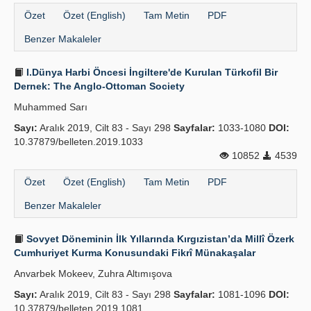
Özet
Özet (English)
Tam Metin
PDF
Benzer Makaleler
I.Dünya Harbi Öncesi İngiltere'de Kurulan Türkofil Bir
Dernek: The Anglo-Ottoman Society
Muhammed Sarı
Sayı:
Aralık 2019, Cilt 83 - Sayı 298
Sayfalar:
1033-1080
DOI:
10.37879/belleten.2019.1033
10852
4539
Özet
Özet (English)
Tam Metin
PDF
Benzer Makaleler
Sovyet Döneminin İlk Yıllarında Kırgızistan’da Millî Özerk
Cumhuriyet Kurma Konusundaki Fikrî Münakaşalar
Anvarbek Mokeev, Zuhra Altımışova
Sayı:
Aralık 2019, Cilt 83 - Sayı 298
Sayfalar:
1081-1096
DOI:
10.37879/belleten.2019.1081