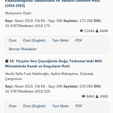
Kalpazanlığında Yabancıların ve Yabancı Ülkelerin Rolü
(1818-1923)
Muharrem Öztel
Sayı:
Nisan 2019, Cilt 83 - Sayı 296
Sayfalar:
173-200
DOI:
10.37879/belleten.2019.173
11044
6648
Özet
Özet (English)
Tam Metin
PDF
Benzer Makaleler
19. Yüzyılın Son Çeyreğinde Doğu Türkistan’daki Milli
Mücadelede Kazak ve Kırgızların Rolü
Vecihi Sefa Fuat Heki̇moğlu, Aytkul Mahayeva, Gulzada
Çargınova
Sayı:
Nisan 2019, Cilt 83 - Sayı 296
Sayfalar:
229-260
DOI:
10.37879/belleten.2019.229
9464
4565
Özet
Özet (English)
Tam Metin
PDF