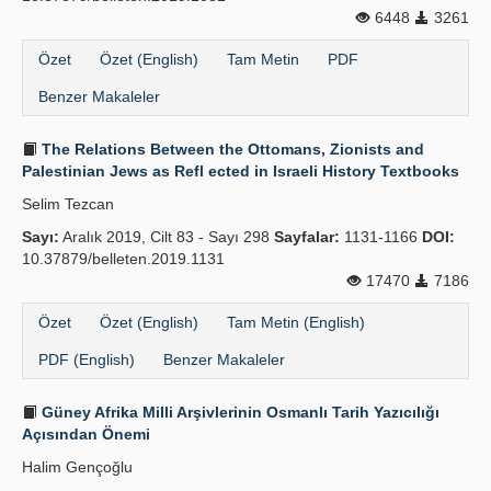
6448
3261
Özet
Özet (English)
Tam Metin
PDF
Benzer Makaleler
The Relations Between the Ottomans, Zionists and
Palestinian Jews as Refl ected in Israeli History Textbooks
Selim Tezcan
Sayı:
Aralık 2019, Cilt 83 - Sayı 298
Sayfalar:
1131-1166
DOI:
10.37879/belleten.2019.1131
17470
7186
Özet
Özet (English)
Tam Metin (English)
PDF (English)
Benzer Makaleler
Güney Afrika Milli Arşivlerinin Osmanlı Tarih Yazıcılığı
Açısından Önemi
Halim Gençoğlu