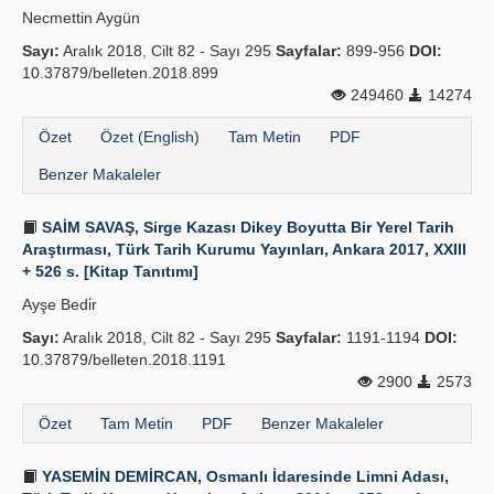
Necmettin Aygün
Yayın Politikaları
Sayı:
Aralık 2018, Cilt 82 - Sayı 295
Sayfalar:
899-956
DOI:
10.37879/belleten.2018.899
Kılavuzlar
249460
14274
İletişim
Özet
Özet (English)
Tam Metin
PDF
Benzer Makaleler
SAİM SAVAŞ, Sirge Kazası Dikey Boyutta Bir Yerel Tarih
Araştırması, Türk Tarih Kurumu Yayınları, Ankara 2017, XXIII
+ 526 s. [Kitap Tanıtımı]
Ayşe Bedi̇r
Sayı:
Aralık 2018, Cilt 82 - Sayı 295
Sayfalar:
1191-1194
DOI:
10.37879/belleten.2018.1191
2900
2573
Özet
Tam Metin
PDF
Benzer Makaleler
YASEMİN DEMİRCAN, Osmanlı İdaresinde Limni Adası,