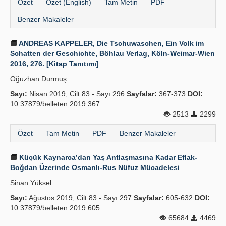
Özet
Özet (English)
Tam Metin
PDF
Benzer Makaleler
ANDREAS KAPPELER, Die Tschuwaschen, Ein Volk im
Schatten der Geschichte, Böhlau Verlag, Köln-Weimar-Wien
2016, 276. [Kitap Tanıtımı]
Oğuzhan Durmuş
Sayı:
Nisan 2019, Cilt 83 - Sayı 296
Sayfalar:
367-373
DOI:
10.37879/belleten.2019.367
2513
2299
Özet
Tam Metin
PDF
Benzer Makaleler
Küçük Kaynarca’dan Yaş Antlaşmasına Kadar Eflak-
Boğdan Üzerinde Osmanlı-Rus Nüfuz Mücadelesi
Sinan Yüksel
Sayı:
Ağustos 2019, Cilt 83 - Sayı 297
Sayfalar:
605-632
DOI:
10.37879/belleten.2019.605
65684
4469