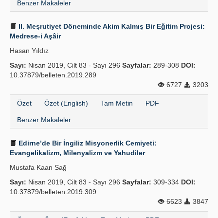
Benzer Makaleler
II. Meşrutiyet Döneminde Akim Kalmış Bir Eğitim Projesi:
Medrese-i Aşâir
Hasan Yıldız
Sayı:
Nisan 2019, Cilt 83 - Sayı 296
Sayfalar:
289-308
DOI:
10.37879/belleten.2019.289
6727
3203
Özet
Özet (English)
Tam Metin
PDF
Benzer Makaleler
Edirne’de Bir İngiliz Misyonerlik Cemiyeti:
Evangelikalizm, Milenyalizm ve Yahudiler
Mustafa Kaan Sağ
Sayı:
Nisan 2019, Cilt 83 - Sayı 296
Sayfalar:
309-334
DOI:
10.37879/belleten.2019.309
6623
3847