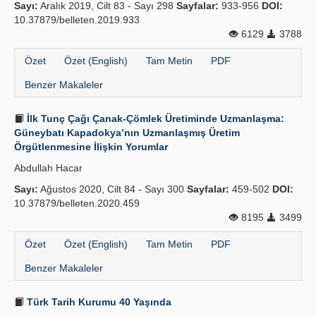
Sayı:
Aralık 2019, Cilt 83 - Sayı 298
Sayfalar:
933-956
DOI:
10.37879/belleten.2019.933
6129
3788
Özet
Özet (English)
Tam Metin
PDF
Benzer Makaleler
İlk Tunç Çağı Çanak-Çömlek Üretiminde Uzmanlaşma:
Güneybatı Kapadokya’nın Uzmanlaşmış Üretim
Örgütlenmesine İlişkin Yorumlar
Abdullah Hacar
Sayı:
Ağustos 2020, Cilt 84 - Sayı 300
Sayfalar:
459-502
DOI:
10.37879/belleten.2020.459
8195
3499
Özet
Özet (English)
Tam Metin
PDF
Benzer Makaleler
Türk Tarih Kurumu 40 Yaşında