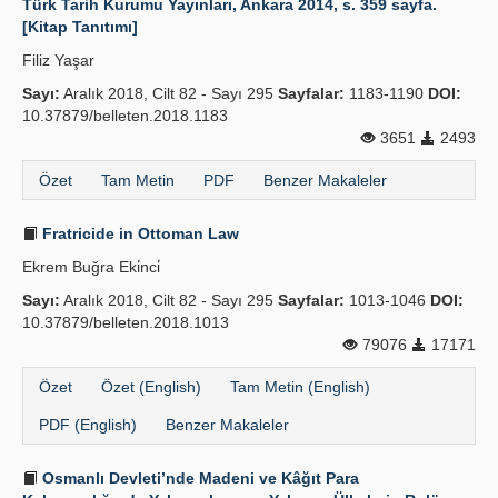
Türk Tarih Kurumu Yayınları, Ankara 2014, s. 359 sayfa.
[Kitap Tanıtımı]
Filiz Yaşar
Sayı:
Aralık 2018, Cilt 82 - Sayı 295
Sayfalar:
1183-1190
DOI:
10.37879/belleten.2018.1183
3651
2493
Özet
Tam Metin
PDF
Benzer Makaleler
Fratricide in Ottoman Law
Ekrem Buğra Eki̇nci̇
Sayı:
Aralık 2018, Cilt 82 - Sayı 295
Sayfalar:
1013-1046
DOI:
10.37879/belleten.2018.1013
79076
17171
Özet
Özet (English)
Tam Metin (English)
PDF (English)
Benzer Makaleler
Osmanlı Devleti’nde Madeni ve Kâğıt Para