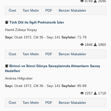
9749
2696
Özet
Tam Metin
PDF
Benzer Makaleler
Türk Dili ile İlgili Prehistorik İzler
Hamit Zübeyr Koşay
Sayı:
Ocak 1972, Cilt 36 - Sayı 141
Sayfalar:
71-78
1846
1860
Özet
Tam Metin
PDF
Benzer Makaleler
Birinci ve İkinci Dünya Savaşlarında Almanların Savaş
Hedefleri
Andrea Hıllgruber
Sayı:
Ocak 1972, Cilt 36 - Sayı 141
Sayfalar:
85-88
2257
1718
Özet
Tam Metin
PDF
Benzer Makaleler