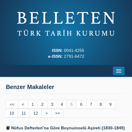
ISSN:
0041-4255
e-ISSN:
2791-6472
Ana Sayfa
Benzer Makaleler
Hakkında
<<
Dergi Kurulları
<
1
2
3
4
5
6
7
8
9
10
11
12
>
>>
Yazım Kuralları
Nüfus Defterleri’ne Göre Boynuincelü Aşireti (1830-1845)
İlkeler